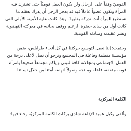
القوميّ وقفاً على الرجال ولن يكون العمل قوميّاً حتى تشترك فيه
المرأة وتكون عضواً عاملاً فيه قد يعجز الرجل أن يدرك بعقله ما
تستطيع المرأة أنت تدركه بقلبها”. وهذا كانت عليه الأمينة الأولى التي
كانت أول من ساند حضرة الزعيم ووقف بجانبه في معركته النهضوية
ونشر عقيدته ومبادئه القومية.
وختمت: إننا نعمل لتوسيع حركتنا في كل أنحاء طرابلس، ضمن
مؤسسة منظمة وفاعلة في المجتمع ونرجو أن نصل لأعلى درجة من
العمل الاجتماعي بمجالاته كافة لنبني وإياكم مجتمعاً صحيحاً بامرأة
قوية، مثقفة، فاعلة ومنتجة وصولاً لنهضة أمتنا من خلال نسائنا.
الكلمة المركزية
وألقى وكيل عميد الإذاعة شادي بركات الكلمة المركزيّة وجاء فيها: