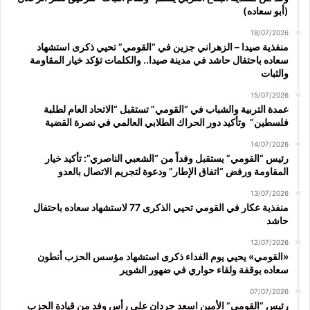
(أبو سعاده)
18/07/2026
منفذية صيدا – الزهراني جزين في “القومي” تحيي ذكرى استشهاد
سعاده باحتفال حاشد في مدينة صيدا.. والكلمات تؤكد خيار المقاومة
والثبات
15/07/2026
عمدة التربية والشباب في “القومي” تستقبل “الاتحاد العام لطلبة
فلسطين” وتأكيد دور الحراك الطلابي العالمي في نصرة القضية
14/07/2026
رئيس “القومي” يستقبل وفداً من “الشعبي الناصري”: تأكيد خيار
المقاومة ورفض “اتفاق الإطار” ودعوة لتجريم الاتصال بالعدو
13/07/2026
منفذية عكار في القومي تحيي الذكرى 77 لاستشهاد سعاده باحتفال
حاشد
12/07/2026
«القومي» يحيي يوم الفداء ذكرى استشهاد مؤسس الحزب أنطون
سعاده بوقفة ولقاء حواري في ضهور الشوير
07/07/2026
رئيس “القومي” الأمين اسعد حردان على رأس وفد من قيادة الحزب