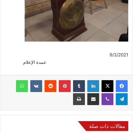
9/3/2021
عمدة الإعلام
فيسبوك
‫X
لينكدإن
‏Tumblr
بينتيريست
‏Reddit
‏VKontakte
واتساب
تيلقرام
ڤايبر
مشاركة عبر البريد
طباعة
مقالات ذات صلة