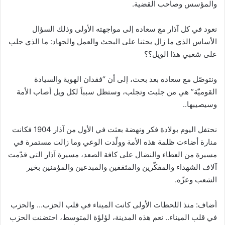
والمؤسس وصاحب القضية.
نعود في كل آذار مع سعاده إلى مواجهته الأولى وذلك السؤال
الأساس الذي ما زال يحثنا على البحث والعمل والجهاد: ما الذي جلب
على شعبي هذا الويل؟؟
ونتوصّل مع سعاده بعد بحث، إلى أن “فقدان الهوية والسيادة
القوميّة” هي من جلبت وتجلب، وستظل سبباً لكل ويل أصاب الأمة
وسيصيبها..
نحتفل اليوم بولادة فكر ونهضة بعثت في الأول من آذار 1904 فكانت
منارة أضاءت ظلمة هذه الأمة وولّدت الوعي وما زالت مستمرة في
مسيرة من العطاء والنضال على كافة الصعد، مسيرة آذار التي قدّمت
آلاف الشهداء والمفكّرين والمثقفين والمبدعين والمؤمنين بخير
الشعب وعزّه.
أضاف: منذ اللحظات الأولى كانت الميناء في قلب الحزب… والحزب
في قلب الميناء.. نعم هذه المدينة، لؤلؤة المتوسط، احتضنت الحزب