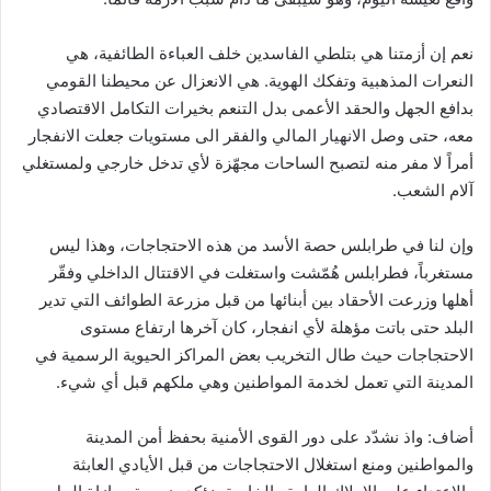
نعم إن أزمتنا هي بتلطي الفاسدين خلف العباءة الطائفية، هي
النعرات المذهبية وتفكك الهوية. هي الانعزال عن محيطنا القومي
بدافع الجهل والحقد الأعمى بدل التنعم بخيرات التكامل الاقتصادي
معه، حتى وصل الانهيار المالي والفقر الى مستويات جعلت الانفجار
أمراً لا مفر منه لتصبح الساحات مجهّزة لأي تدخل خارجي ولمستغلي
آلام الشعب.
وإن لنا في طرابلس حصة الأسد من هذه الاحتجاجات، وهذا ليس
مستغرباً، فطرابلس هُمّشت واستغلت في الاقتتال الداخلي وفقّر
أهلها وزرعت الأحقاد بين أبنائها من قبل مزرعة الطوائف التي تدير
البلد حتى باتت مؤهلة لأي انفجار، كان آخرها ارتفاع مستوى
الاحتجاجات حيث طال التخريب بعض المراكز الحيوية الرسمية في
المدينة التي تعمل لخدمة المواطنين وهي ملكهم قبل أي شيء.
أضاف: واذ نشدّد على دور القوى الأمنية بحفظ أمن المدينة
والمواطنين ومنع استغلال الاحتجاجات من قبل الأيادي العابثة