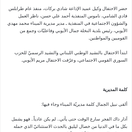
حضر الاحتفال وكيل عميد الإذاعة شادي بركات، منفذ عام طرابلس
فادي الشامي، ناموس المنفذية أحمد علي حسن، ناظر العمل
والشؤون الاجتماعية في المنفذية ـ مدير مديرية الميناء محمد مهدي
الأيوبي، رئيس بلدية النخلة جمال الأيوبي وفاعليّات وجمع من
القوميين والمواطنين.
ابتدأ الاحتفال بالنشيد الوطني اللبناني والنشيد الرسميّ للحزب
السوري القومي الاجتماعي، وعرّفت الاحتفال مريم الأيوبي.
كلمة المديرية
ألقى نبيل الجمال كلمة مديريّة الميناء وجاء فيها:
آذار ذاك الفجر سارع الوقت حتى يأتي.. لم يكن عادياً.. فهو يشمل
بكل ما في الدنيا من خصال ليليق بالحدث الاستثنائيّ الذي حمله