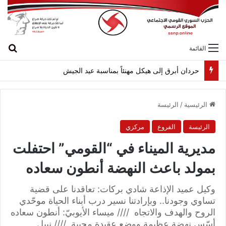
بح
القائمة
لقاء بين “القومي” و”الشعبية” في صيدا لمواجهة العدوان الصهيونيّ وإسقاط مشاريعه وسياساته
الرئيسية
/
الرئيسة
الرئيسة
الفروع
مركزي
مديرية الميناء في “القومي” احتفلت
بمولد باعث النهضة أنطون سعاده
وكيل عميد الإذاعة شادي بركات: تعاقدنا على قضية
تساوي وجودنا.. وبإرادتنا نسير درب أبناء الحياة موحّدي
الروح والهدف والاتجاه //// ميساء الأيوبيّ: أنطون سعاده
أسّس نهضة عظيمة ووضع عقيدة محيية //// نبيل