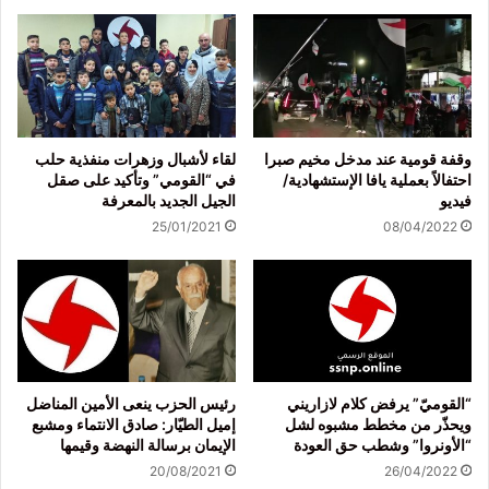
وقفة قومية عند مدخل مخيم صبرا
لقاء لأشبال وزهرات منفذية حلب
احتفالاً بعملية يافا الإستشهادية/
في “القومي” وتأكيد على صقل
فيديو
الجيل الجديد بالمعرفة
25/01/2021
08/04/2022
“القوميّ” يرفض كلام لازاريني
رئيس الحزب ينعى الأمين المناضل
ويحذّر من مخطط مشبوه لشل
إميل الطيّار: صادق الانتماء ومشبع
“الأونروا” وشطب حق العودة
الإيمان برسالة النهضة وقيمها
20/08/2021
26/04/2022