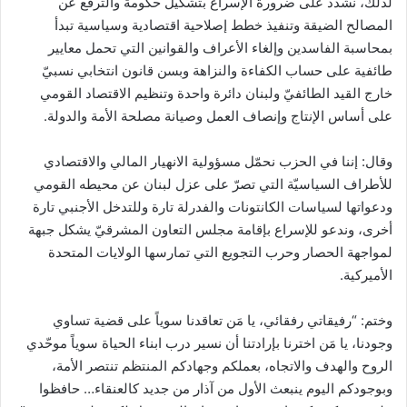
لذلك، نشدّد على ضرورة الإسراع بتشكيل حكومة والترفع عن
المصالح الضيقة وتنفيذ خطط إصلاحية اقتصادية وسياسية تبدأ
بمحاسبة الفاسدين وإلغاء الأعراف والقوانين التي تحمل معايير
طائفية على حساب الكفاءة والنزاهة وبسن قانون انتخابي نسبيّ
خارج القيد الطائفيّ ولبنان دائرة واحدة وتنظيم الاقتصاد القومي
على أساس الإنتاج وإنصاف العمل وصيانة مصلحة الأمة والدولة.
وقال: إننا في الحزب نحمّل مسؤولية الانهيار المالي والاقتصادي
للأطراف السياسيّة التي تصرّ على عزل لبنان عن محيطه القومي
ودعواتها لسياسات الكانتونات والفدرلة تارة وللتدخل الأجنبي تارة
أخرى، وندعو للإسراع بإقامة مجلس التعاون المشرقيّ يشكل جبهة
لمواجهة الحصار وحرب التجويع التي تمارسها الولايات المتحدة
الأميركية.
وختم: “رفيقاتي رفقائي، يا مَن تعاقدنا سوياً على قضية تساوي
وجودنا، يا مَن اخترنا بإرادتنا أن نسير درب ابناء الحياة سوياً موحّدي
الروح والهدف والاتجاه، بعملكم وجهادكم المنتظم تنتصر الأمة،
وبوجودكم اليوم ينبعث الأول من آذار من جديد كالعنقاء… حافظوا