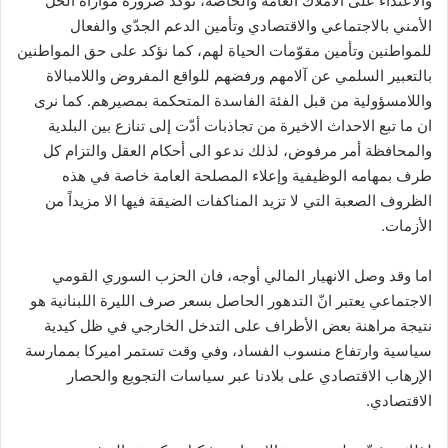
والاعتداء على الاملاك العامة والخاصة، نؤكد ضرورة موازاة الحل
الأمني بالاجتماعي والاقتصادي وتأمين الدعم الجدّي والفعال
للمواطنين وتأمين مقوّمات الحياة لهم، كما نؤكد على حق المواطنين
بالتعبير السلمي عن آلامهم ورفضهم للواقع المفروض واللامبالاة
واللامسؤولية من قبل الفئة الفاسدة المتحكمة بمصيرهم. كما نرى
ان ما تبع الاحداث الاخيرة من تجاذبات أدّت إلى تنازع بين البلدية
والمحافظة أمر مرفوض، لذلك ندعو الى أحكام العقل والتزام كل
طرف بمهامه الوظيفية وإعلاء المصلحة العامة خاصة في هذه
الظروف الصعبة التي لا تزيد المناكفات الضيقة فيها الا مزيداً من
الأزمات.
اما وقد وصل الانهيار المالي أوجه، فان الحزب السوري القومي
الاجتماعي يعتبر انّ التدهور الحاصل بسعر صرف الليرة اللبنانية هو
نتيجة مراهنة بعض الأطراف على التدخل الخارجي في ظل كيدية
سياسية وارتفاع منسوب الفساد، وفي وقت تستمر اميركا بممارسة
الإرهاب الاقتصادي على بلادنا عبر سياسات التجويع والحصار
الاقتصادي.