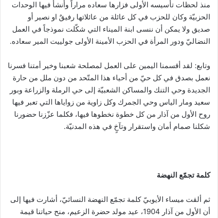
منذ لحظات تأسيسه الأولى فزارها سعاده مراراً وأنشأ فيها الوحدات
الحزبيّة وكان للحزب في كل عائلة من عائلاتها رفيقٌ او نصير أو
صديق ولا يمكن أن ننسى ابنة الميناء التي شكّلت نموذجاً في العمل
النضاليّ ودور المرأة في الحزب الأمينة الأولى جولييت المير سعاده.
وتابع: لقد أقسمنا اليمين على العمل لمصلحة شعبنا وخير أمتنا فسرنا
نعمل بصدق في كل حيّ من أحياء هذا المتّحد من دون ملل من حارة
الجديدة وحي التنك والمساكن الشعبيّة إلى حي الرملة والزراعة وبور
سعيد ومار الياس وحي الجمرك وكل زاوية من زواياها التي تعبر فيها
روح الأول من آذار من كل خطوة نخطوها فيها، فكلما عزّزنا حضورنا
شكلنا صمام أمان واستقرار وتآخٍ في هذه المدنيّة.
كلمة تجمّع النهضة
ثم ألقت ميساء الأيوبيّ كلمة تجمّع النهضة النسائيّ، أشارت فيها إلى
أن الأول من آذار 1904، عيد مولد حضرة الزعيم، منح حياتنا قيمة