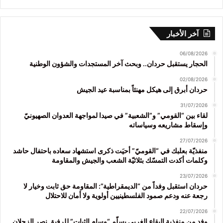
آخر الأخبار
06/08/2026
الحجار يستقبل حردان.. وبحث آخر المستجدات والشؤون الوطنية
02/08/2026
حردان أبرق إلى هيكل مهنئاً بمناسبة عيد الجيش
31/07/2026
لقاء بين “القومي” و”الشعبية” في صيدا لمواجهة العدوان الصهيونيّ
وإسقاط مشاريعه وسياساته
27/07/2026
منفذيّة بعلبك في “القوميّ” أحيَت ذكرى استشهاد سعاده باحتفال حاشد
وكلمات أكدت التمسّك بثلاثيّة الشعب والجيش والمقاومة
23/07/2026
حردان استقبل وفداً من “الديمقراطية”: المقاومة حق ثابت وخيار لا
رجعة عنه ودعم صمود الفلسطينيين أولوية ولا أمان للاحتلال
22/07/2026
وفد من منفذية البقاع الغربي يسلّم “وسام الثبات” للرفيق نصر الزحلان