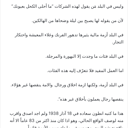
وليس في البلد مَن يقول لهذه الشركات “ما أحلى الكحل بعيونك”
لأن من يقوله لها يصبح بين ليلة وضحاها من الهالكين.
في البلد أزمة مالية يثيرها تدهور الفرنك وغلاء المعيشة واحتكار
التجار.
في البلد فئات ما وجدت إلا البهورة والمرجلة.
اما العمل المفيد فلا تتعرّف إليه هذه الفئات.
في البلد أزمة، ولكنها ازمة اخلاق ورجال. والامة ينقصها غير هؤلاء.
ينقصها رجال يعملون بأخلاق غير هذه”.
هذا ما كتبه انطون سعاده في 18 آذار 1938 ولم اجد اصدق واقرب
منه لوصف الواقع الحالي، وهو اذا كان منذ اكثر من 83 عاماً الا أنه
واقع نعيشه اليوم، وهو سيبقى ما دام سبب الأزمة قائماً.