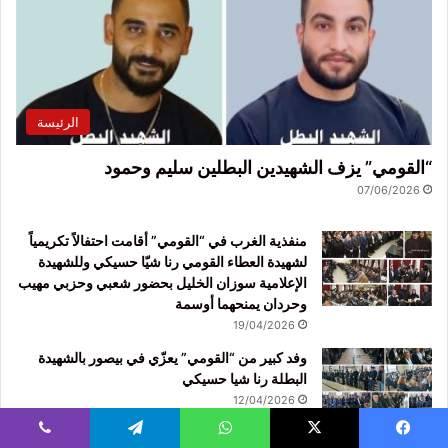
الرئيسة
“القومي” يزف الشهيدين البطلين سليم وحمود
07/06/2026
منفذية الغرب في “القومي” أقامت احتفالاً تكريمياً
لشهيدة العطاء القومي رنا شيّا حسيكي وللشهيدة
الإعلامية سوزان الخليل بحضور شعبي وحزبي مهيب
وحردان يمنحهما أوسمة
19/04/2026
وفد كبير من “القومي” يعزّي في بيصور بالشهيدة
البطلة رنا شيا حسيكي
12/04/2026
“القومي” ينعى الأمين المناضل نبيه بلوط:صدق