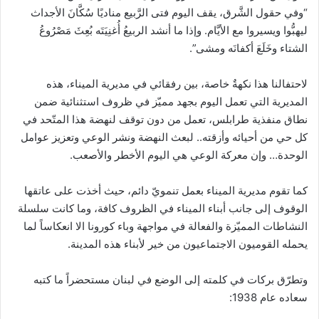
“وفي حقول الشَّرق، يقف اليوم فتى الرَّبيع مناديًا سُكَّانَ الأجداث
ليهبُّوا ويسيروا مع الأيَّام. وإذا ما أنشد الربيعُ أُغنِيَتَه بُعِثَ مَصْرُوعُ
الشتاء وخَلَعَ أكفانَه ومشى”.
لاحتفالنا هذا نكهةٌ خاصة، بين رفقائي في مديرية الميناء، هذه
المديرية التي تعمل اليوم بجهد مميّز في ظروف استثنائية ضمن
نطاق منفذية طرابلس، تعمل من دون توقف لنهضة هذا المتّحد في
كل حي من أحيائه وأزقته.. لبعث النهضة ونشر الوعي وتعزيز عوامل
الوحدة… وإن معركة الوعي هي اليوم الأخطر والأصعب.
كما تقوم مديرية الميناء بعمل تنمويّ دائم، حيث أخذت على عاتقها
الوقوف إلى جانب أبناء الميناء في الظروف كافة، وما كانت سلسلة
النشاطات المميّزة والفعالة في مواجهة وباء كورونا الا انعكاساً لما
يحمله القوميون الاجتماعيون من خير لأبناء هذه المدينة.
وتطرّق بركات في كلمته إلى الوضع في لبنان مستحضراً ما كتبه
سعاده عام 1938: