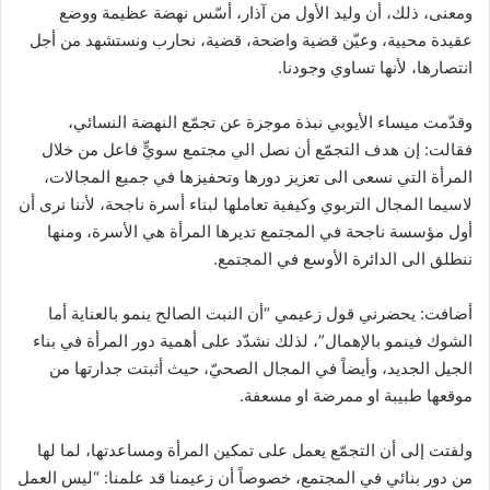
ومعنى، ذلك، أن وليد الأول من آذار، أسّس نهضة عظيمة ووضع
عقيدة محيية، وعيّن قضية واضحة، قضية، نحارب ونستشهد من أجل
انتصارها، لأنها تساوي وجودنا.
وقدّمت ميساء الأيوبي نبذة موجزة عن تجمّع النهضة النسائي،
فقالت: إن هدف التجمّع أن نصل الي مجتمع سويٍّ فاعل من خلال
المرأة التي نسعى الى تعزيز دورها وتحفيزها في جميع المجالات،
لاسيما المجال التربوي وكيفية تعاملها لبناء أسرة ناجحة، لأننا نرى أن
أول مؤسسة ناجحة في المجتمع تديرها المرأة هي الأسرة، ومنها
ننطلق الى الدائرة الأوسع في المجتمع.
أضافت: يحضرني قول زعيمي “أن النبت الصالح ينمو بالعناية أما
الشوك فينمو بالإهمال”، لذلك نشدّد على أهمية دور المرأة في بناء
الجيل الجديد، وأيضاً في المجال الصحيّ، حيث أثبتت جدارتها من
موقعها طبيبة او ممرضة او مسعفة.
ولفتت إلى أن التجمّع يعمل على تمكين المرأة ومساعدتها، لما لها
من دور بنائي في المجتمع، خصوصاً أن زعيمنا قد علمنا: “ليس العمل