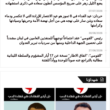
يضع اكليل زهر على ضريح المؤسس أنطون سعاده في ذكرى استشهاده
07/07/2026
حردان: عيد الفداء في 8 تموز هو عيد الانتصار للإرادة التي لا تنكسر ودماء
سعاده ومَن سار على نهجه هي من أجل نهضة الأمة وحريتها وسيادتها
وكرامتها
30/06/2026
رئيس “القومي” عقد اجتماعاً توجيهياً للمنفذين العامين في لبنان مشدداً
على تحصين الجبهة الداخلية ومنبهاً من سرديات تبرير العدوان
27/06/2026
“القومي”: “اتفاق الاطار” نسخة عن 17 أيار المشؤوم والسلطة اللبنانية
مطالبة بالتراجع عنه صوناً للوحدة ووأداً للفتنة
شهداؤنا