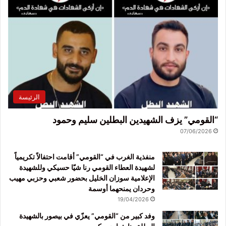
الرئيسة
“القومي” يزف الشهيدين البطلين سليم وحمود
07/06/2026
منفذية الغرب في “القومي” أقامت احتفالاً تكريمياً
لشهيدة العطاء القومي رنا شيّا حسيكي وللشهيدة
الإعلامية سوزان الخليل بحضور شعبي وحزبي مهيب
وحردان يمنحهما أوسمة
19/04/2026
وفد كبير من “القومي” يعزّي في بيصور بالشهيدة