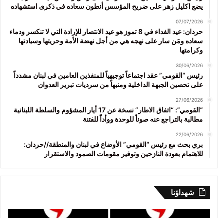
يضع اكليل زهر على ضريح المؤسس أنطون سعاده في ذكرى استشهاده
07/07/2026
حردان: عيد الفداء في 8 تموز هو عيد الانتصار للإرادة التي لا تنكسر ودماء
سعاده ومَن سار على نهجه هي من أجل نهضة الأمة وحريتها وسيادتها
وكرامتها
30/06/2026
رئيس “القومي” عقد اجتماعاً توجيهياً للمنفذين العامين في لبنان مشدداً
على تحصين الجبهة الداخلية ومنبهاً من سرديات تبرير العدوان
27/06/2026
“القومي”: “اتفاق الاطار” نسخة عن 17 أيار المشؤوم والسلطة اللبنانية
مطالبة بالتراجع عنه صوناً للوحدة ووأداً للفتنة
22/06/2026
بري بحث مع رئيس “القومي” الأوضاع في لبنان والمنطقة//حردان:
للاهتمام بعودة النازحين وتوفير مقومات الصمود والاستقرار
شهداؤنا