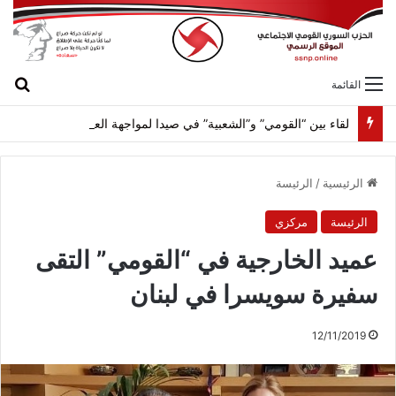
بح
القائمة
لقاء بين “القومي” و”الشعبية” في صيدا لمواجهة العدوان الصهيونيّ وإسقاط مشاريعه وسياساته
الرئيسية
/
الرئيسة
الرئيسة
مركزي
عميد الخارجية في “القومي” التقى
سفيرة سويسرا في لبنان
12/11/2019