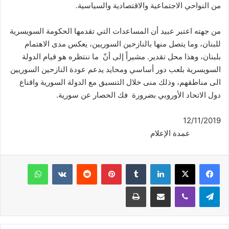
من النواحي الاجتماعية والاقتصادية والسياسية.
من جهته اعتبر عبيد أن المساعدات التي تقدمها الحكومة السويسرية
للبنان، وما يتصل منها بالنازحين السوريين، يعكس مدى الاهتمام
بلبنان، وهذا محل تقدير. مشيراً إلى أنّ ما ننتظره هو قيام الدولة
السويسرية بلعب دور أساسي ومحايد يدعم عودة النازحين السوريين
الى مناطقهم، وذلك منى خلال التنسيق مع الدولة السورية واقناع
دول الاتحاد الأوروبي بضرورة فك الحصار عن سورية.
12/11/2019
عمدة الإعلام
فيسبوك
‫X
لينكدإن
‏Tumblr
بينتيريست
‏Reddit
‏VKontakte
واتساب
تيلقرام
ڤايبر
مشاركة عبر البريد
طباعة