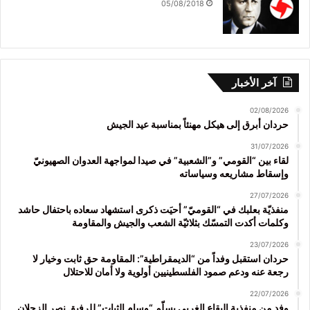
05/08/2018
آخر الأخبار
02/08/2026
حردان أبرق إلى هيكل مهنئاً بمناسبة عيد الجيش
31/07/2026
لقاء بين “القومي” و”الشعبية” في صيدا لمواجهة العدوان الصهيونيّ
وإسقاط مشاريعه وسياساته
27/07/2026
منفذيّة بعلبك في “القوميّ” أحيَت ذكرى استشهاد سعاده باحتفال حاشد
وكلمات أكدت التمسّك بثلاثيّة الشعب والجيش والمقاومة
23/07/2026
حردان استقبل وفداً من “الديمقراطية”: المقاومة حق ثابت وخيار لا
رجعة عنه ودعم صمود الفلسطينيين أولوية ولا أمان للاحتلال
22/07/2026
وفد من منفذية البقاع الغربي يسلّم “وسام الثبات” للرفيق نصر الزحلان