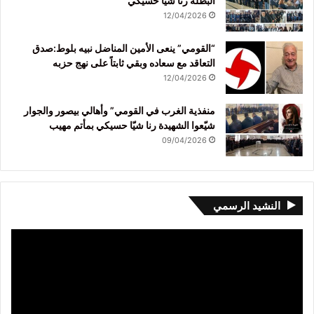
البطلة رنا شيا حسيكي
12/04/2026
“القومي” ينعى الأمين المناضل نبيه بلوط:صدق
التعاقد مع سعاده وبقي ثابتاً على نهج حزبه
12/04/2026
منفذية الغرب في القومي” وأهالي بيصور والجوار
شيّعوا الشهيدة رنا شيّا حسيكي بمأتم مهيب
09/04/2026
النشيد الرسمي
مشغل
الفيديو