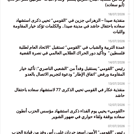
(أبو سعاده)
18/07/2026
منفذية صيدا – الزهراني جزين في “القومي” تحيي ذكرى استشهاد
سعاده باحتفال حاشد في مدينة صيدا.. والكلمات تؤكد خيار المقاومة
والثبات
15/07/2026
عمدة التربية والشباب في “القومي” تستقبل “الاتحاد العام لطلبة
فلسطين” وتأكيد دور الحراك الطلابي العالمي في نصرة القضية
14/07/2026
رئيس “القومي” يستقبل وفداً من “الشعبي الناصري”: تأكيد خيار
المقاومة ورفض “اتفاق الإطار” ودعوة لتجريم الاتصال بالعدو
13/07/2026
منفذية عكار في القومي تحيي الذكرى 77 لاستشهاد سعاده باحتفال
حاشد
12/07/2026
«القومي» يحيي يوم الفداء ذكرى استشهاد مؤسس الحزب أنطون
سعاده بوقفة ولقاء حواري في ضهور الشوير
07/07/2026
رئيس “القومي” الأمين اسعد حردان على رأس وفد من قيادة الحزب