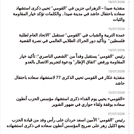
18/07/2026
منفذية صيدا – الزهراني جزين في “القومي” تحيي ذكرى استشهاد
سعاده باحتفال حاشد في مدينة صيدا.. والكلمات تؤكد خيار المقاومة
والثبات
15/07/2026
عمدة التربية والشباب في “القومي” تستقبل “الاتحاد العام لطلبة
فلسطين” وتأكيد دور الحراك الطلابي العالمي في نصرة القضية
14/07/2026
رئيس “القومي” يستقبل وفداً من “الشعبي الناصري”: تأكيد خيار
المقاومة ورفض “اتفاق الإطار” ودعوة لتجريم الاتصال بالعدو
13/07/2026
منفذية عكار في القومي تحيي الذكرى 77 لاستشهاد سعاده باحتفال
حاشد
12/07/2026
«القومي» يحيي يوم الفداء ذكرى استشهاد مؤسس الحزب أنطون
سعاده بوقفة ولقاء حواري في ضهور الشوير
07/07/2026
رئيس “القومي” الأمين اسعد حردان على رأس وفد من قيادة الحزب
يضع اكليل زهر على ضريح المؤسس أنطون سعاده في ذكرى استشهاده