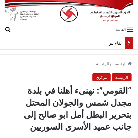
بح
القائمة
لقاء بين “القومي” و”الشعبية” في صيدا لمواجهة العدوان الصهيونيّ وإسقاط مشاريعه وسياساته
الرئيسية
/
الرئيسة
الرئيسة
مركزي
“القومي”: نهنىء أهلنا في بلدة
مجدل شمس والجولان المحتل
بتحرير البطل أمل ابو صالح إلى
جانب عميد الأسرى السوريين