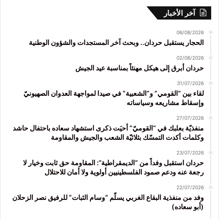
آخر الأخبار
06/08/2026
الحجار يستقبل حردان.. وبحث آخر المستجدات والشؤون الوطنية
02/08/2026
حردان أبرق إلى هيكل مهنئاً بمناسبة عيد الجيش
31/07/2026
لقاء بين “القومي” و”الشعبية” في صيدا لمواجهة العدوان الصهيونيّ
وإسقاط مشاريعه وسياساته
27/07/2026
منفذيّة بعلبك في “القوميّ” أحيَت ذكرى استشهاد سعاده باحتفال حاشد
وكلمات أكدت التمسّك بثلاثيّة الشعب والجيش والمقاومة
23/07/2026
حردان استقبل وفداً من “الديمقراطية”: المقاومة حق ثابت وخيار لا
رجعة عنه ودعم صمود الفلسطينيين أولوية ولا أمان للاحتلال
22/07/2026
وفد من منفذية البقاع الغربي يسلّم “وسام الثبات” للرفيق نصر الزحلان
(أبو سعاده)