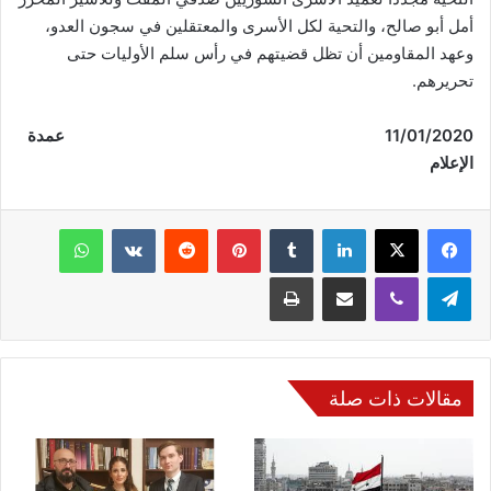
أمل أبو صالح، والتحية لكل الأسرى والمعتقلين في سجون العدو،
وعهد المقاومين أن تظل قضيتهم في رأس سلم الأوليات حتى
تحريرهم.
2020
/
01
/
11
عمدة
الإعلام
فيسبوك
‫X
لينكدإن
‏Tumblr
بينتيريست
‏Reddit
‏VKontakte
واتساب
تيلقرام
ڤايبر
مشاركة عبر البريد
طباعة
مقالات ذات صلة