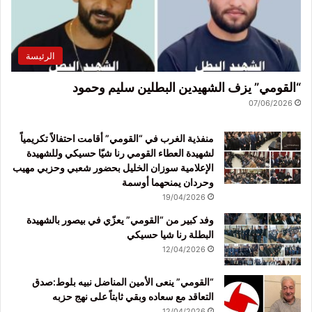
الرئيسة
“القومي” يزف الشهيدين البطلين سليم وحمود
07/06/2026
منفذية الغرب في “القومي” أقامت احتفالاً تكريمياً
لشهيدة العطاء القومي رنا شيّا حسيكي وللشهيدة
الإعلامية سوزان الخليل بحضور شعبي وحزبي مهيب
وحردان يمنحهما أوسمة
19/04/2026
وفد كبير من “القومي” يعزّي في بيصور بالشهيدة
البطلة رنا شيا حسيكي
12/04/2026
“القومي” ينعى الأمين المناضل نبيه بلوط:صدق
التعاقد مع سعاده وبقي ثابتاً على نهج حزبه
12/04/2026