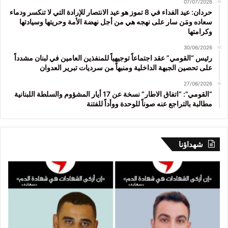
07/07/2026
حردان: عيد الفداء في 8 تموز هو عيد الانتصار للإرادة التي لا تنكسر ودماء
سعاده ومَن سار على نهجه هي من أجل نهضة الأمة وحريتها وسيادتها
وكرامتها
30/06/2026
رئيس “القومي” عقد اجتماعاً توجيهياً للمنفذين العامين في لبنان مشدداً
على تحصين الجبهة الداخلية ومنبهاً من سرديات تبرير العدوان
27/06/2026
“القومي”: “اتفاق الاطار” نسخة عن 17 أيار المشؤوم والسلطة اللبنانية
مطالبة بالتراجع عنه صوناً للوحدة ووأداً للفتنة
شهداؤنا