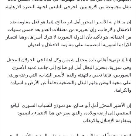
تنقل مجموعة من الارهابيين الجرحى التابعين لجبهة النصرة الارهابية.
إن ما قام به الأسير المحرر أمل ابو صالح، إنما هو فعل مقاومة ضد
الاحتلال والارهاب، وإن تحريره من معتقلات العدو بعد خمس سنوات
من اعتقاله، هو تأكيد بأن الدولة السورية لا تترك أسراها، وهذا انتصار
للإرادة السورية المصممة على مقاومة الاحتلال والعدوان.
إننا إذ نهنىء أهالي بلدة مجدل شمس وكل اهلنا في الجولان المحتل
وفي سورية، بتحرير البطل أمل ابو صالح إلى جانب عميد الأسرى
السوريين، فإننا نخص بالتهنئة والدة الأسير الشاب، التي رعته وربته
على محبة الوطن وقيم البذل والتضحية دفاعاً عن الأرض والسيادة
والكرامة.
إن الأسير المحرّر أمل أبو صالح، هو نموذج للشباب السوري اليافع
المنتمي إلى ارضه وبلاده، والذي يعبر عن هذا الانتماء بالصمود
ومقاومة الاحتلال والارهاب.
التحية مجدداً لعميد الأسرى السوريين صدقي المقت وللأسير المحرر