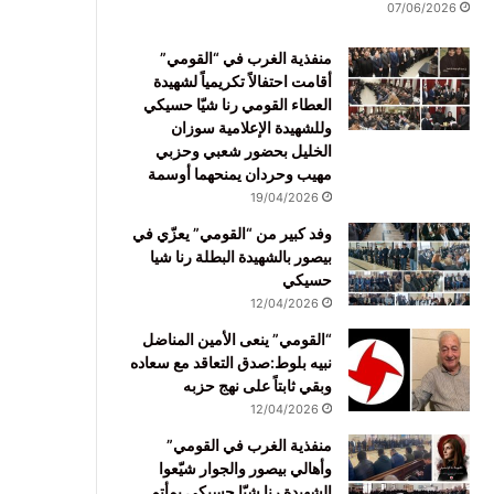
07/06/2026
منفذية الغرب في “القومي”
أقامت احتفالاً تكريمياً لشهيدة
العطاء القومي رنا شيّا حسيكي
وللشهيدة الإعلامية سوزان
الخليل بحضور شعبي وحزبي
مهيب وحردان يمنحهما أوسمة
19/04/2026
وفد كبير من “القومي” يعزّي في
بيصور بالشهيدة البطلة رنا شيا
حسيكي
12/04/2026
“القومي” ينعى الأمين المناضل
نبيه بلوط:صدق التعاقد مع سعاده
وبقي ثابتاً على نهج حزبه
12/04/2026
منفذية الغرب في القومي”
وأهالي بيصور والجوار شيّعوا
الشهيدة رنا شيّا حسيكي بمأتم