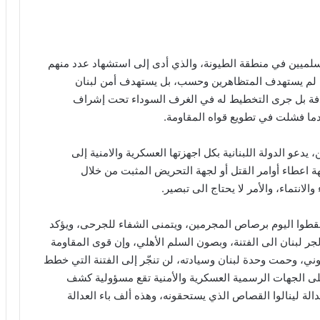
لميين في منطقة الطيونة، والذي أدى إلى استشهاد عدد منهم
، لم يستهدف المتظاهرين وحسب، بل يستهدف أمن لبنان
صدفة بل جرى التخطيط له في الغرف السوداء تحت إشراف
دما فشلت في تطويع قواه المقاومة.
يدعو الدولة اللبنانية بكل اجهزتها العسكرية والامنية إلى
 اعطاء أوامر القتل أو لجهة التحريض المثبت من خلال
انتماء، والأمر لا يحتاج الى تبصير.
سقطوا اليوم برصاص المجرمين، ويتمنى الشفاء للجرحى، ويؤكد
لبنان الى الفتنة، وبصون السلم الأهلي، وإن قوى المقاومة
وني، وحمت وحدة لبنان وسيادته، لن تنجّر إلى الفتنة التي خطط
على الجهات الرسمية العسكرية والأمنية تقع مسؤولية كشف
لة لينالوا القصاص الذي يستحقونه، وهذه ألف باء العدالة