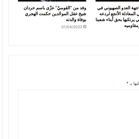
جهة العدو الصهيوني في
وفد من “القوميّ” عزّى باسم حردان
 المعادلة الأنجع لردعه
شيخ عقل الموحّدين حكمت الهجري
 يرتكبها بحق أبناء شعبنا
بوفاة والدته
قاوميه
01/04/2022
يها بـ
*