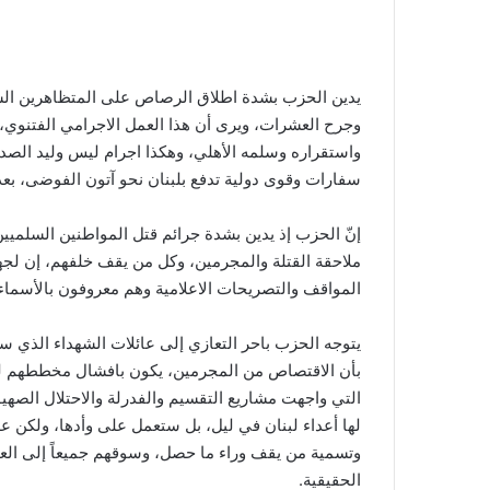
يدين الحزب بشدة اطلاق الرصاص على المتظاهرين الس
وجرح العشرات، ويرى أن هذا العمل الاجرامي الفتنوي
واستقراره وسلمه الأهلي، وهكذا اجرام ليس وليد ال
سفارات وقوى دولية تدفع بلبنان نحو آتون الفوضى، بع
إنّ الحزب إذ يدين بشدة جرائم قتل المواطنين السلميين، 
ملاحقة القتلة والمجرمين، وكل من يقف خلفهم، إن لجهة
المواقف والتصريحات الاعلامية وهم معروفون بالأسماء وال
يتوجه الحزب باحر التعازي إلى عائلات الشهداء الذي 
بأن الاقتصاص من المجرمين، يكون بافشال مخططهم لجر 
التي واجهت مشاريع التقسيم والفدرلة والاحتلال الصهي
لها أعداء لبنان في ليل، بل ستعمل على وأدها، ولكن 
وتسمية من يقف وراء ما حصل، وسوقهم جميعاً إلى العدا
الحقيقية.