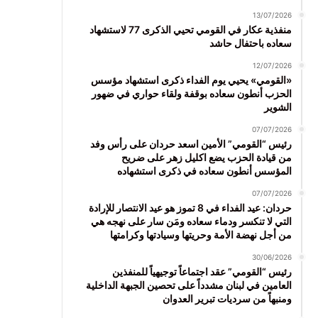
13/07/2026
منفذية عكار في القومي تحيي الذكرى 77 لاستشهاد
سعاده باحتفال حاشد
12/07/2026
«القومي» يحيي يوم الفداء ذكرى استشهاد مؤسس
الحزب أنطون سعاده بوقفة ولقاء حواري في ضهور
الشوير
07/07/2026
رئيس “القومي” الأمين اسعد حردان على رأس وفد
من قيادة الحزب يضع اكليل زهر على ضريح
المؤسس أنطون سعاده في ذكرى استشهاده
07/07/2026
حردان: عيد الفداء في 8 تموز هو عيد الانتصار للإرادة
التي لا تنكسر ودماء سعاده ومَن سار على نهجه هي
من أجل نهضة الأمة وحريتها وسيادتها وكرامتها
30/06/2026
رئيس “القومي” عقد اجتماعاً توجيهياً للمنفذين
العامين في لبنان مشدداً على تحصين الجبهة الداخلية
ومنبهاً من سرديات تبرير العدوان