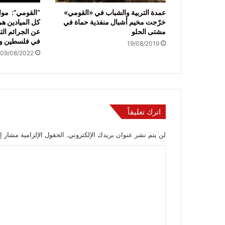
عمدة التربية والشباب في «القومي»
“القومي”: موا
خرّجت مخيم أشبال منفذية حماة في
كل الميادين هي
مشتى الحلو
عن الجرائم التي
في فلسطين وم
19/08/2019
09/08/2022
اترك تعليقاً
لن يتم نشر عنوان بريدك الإلكتروني.
الحقول الإلزامية مشار إل
ا
ل
ت
ع
ل