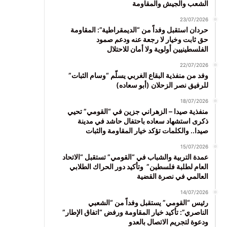
الشعب والجيش والمقاومة
23/07/2026
حردان استقبل وفداً من “الديمقراطية”: المقاومة
حق ثابت وخيار لا رجعة عنه ودعم صمود
الفلسطينيين أولوية ولا أمان للاحتلال
22/07/2026
وفد من منفذية البقاع الغربي يسلّم “وسام الثبات”
للرفيق نصر الزحلان (أبو سعاده)
18/07/2026
منفذية صيدا – الزهراني جزين في “القومي” تحيي
ذكرى استشهاد سعاده باحتفال حاشد في مدينة
صيدا.. والكلمات تؤكد خيار المقاومة والثبات
15/07/2026
عمدة التربية والشباب في “القومي” تستقبل “الاتحاد
العام لطلبة فلسطين” وتأكيد دور الحراك الطلابي
العالمي في نصرة القضية
14/07/2026
رئيس “القومي” يستقبل وفداً من “الشعبي
الناصري”: تأكيد خيار المقاومة ورفض “اتفاق الإطار”
ودعوة لتجريم الاتصال بالعدو