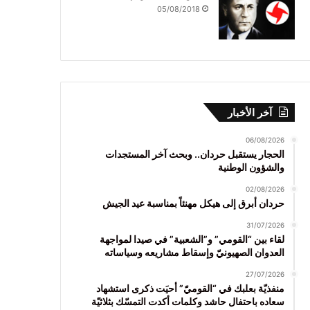
05/08/2018
آخر الأخبار
06/08/2026
الحجار يستقبل حردان.. وبحث آخر المستجدات
والشؤون الوطنية
02/08/2026
حردان أبرق إلى هيكل مهنئاً بمناسبة عيد الجيش
31/07/2026
لقاء بين “القومي” و”الشعبية” في صيدا لمواجهة
العدوان الصهيونيّ وإسقاط مشاريعه وسياساته
27/07/2026
منفذيّة بعلبك في “القوميّ” أحيَت ذكرى استشهاد
سعاده باحتفال حاشد وكلمات أكدت التمسّك بثلاثيّة