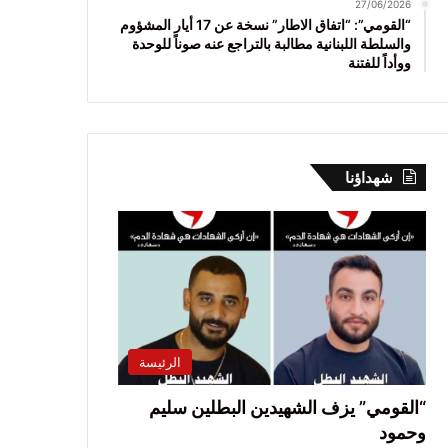
27/06/2026
“القومي”: “اتفاق الاطار” نسخة عن 17 أيار المشؤوم
والسلطة اللبنانية مطالبة بالتراجع عنه صوناً للوحدة
ووأداً للفتنة
شهداؤنا
الرئيسة
“القومي” يزف الشهيدين البطلين سليم
وحمود