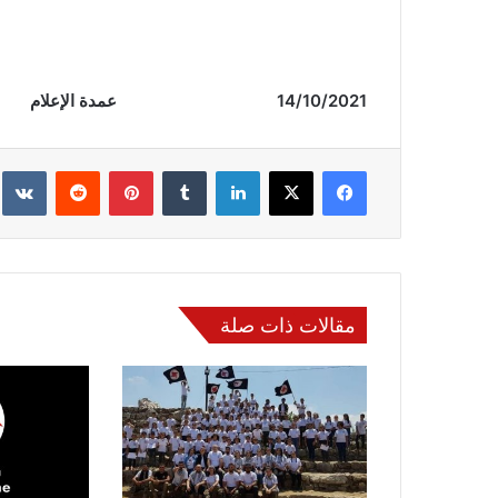
14/10/2021 عمدة الإعلام
فيسبوك
‫X
لينكدإن
‏Tumblr
بينتيريست
‏Reddit
‏te
مقالات ذات صلة