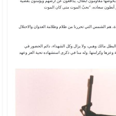
ية بخوضها مقاومون أبطال، يدافعون عن ارضهم ويؤمنون بقضية
أنطون سعاده، “نحبّ الموت متى كان الموت
ة، هم الشمس التي تحررنا من ظلام وظلامة العدوان والاحتلال
لبطل مالك وهبي، ولا يزال وكل الشهداء، دائم الحضور في
ة وعزها وكرامتها. وله منا في ذكرى استشهاده تحية العز وعهد