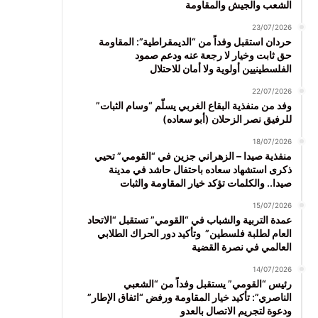
الشعب والجيش والمقاومة
23/07/2026
حردان استقبل وفداً من “الديمقراطية”: المقاومة
حق ثابت وخيار لا رجعة عنه ودعم صمود
الفلسطينيين أولوية ولا أمان للاحتلال
22/07/2026
وفد من منفذية البقاع الغربي يسلّم “وسام الثبات”
للرفيق نصر الزحلان (أبو سعاده)
18/07/2026
منفذية صيدا – الزهراني جزين في “القومي” تحيي
ذكرى استشهاد سعاده باحتفال حاشد في مدينة
صيدا.. والكلمات تؤكد خيار المقاومة والثبات
15/07/2026
عمدة التربية والشباب في “القومي” تستقبل “الاتحاد
العام لطلبة فلسطين” وتأكيد دور الحراك الطلابي
العالمي في نصرة القضية
14/07/2026
رئيس “القومي” يستقبل وفداً من “الشعبي
الناصري”: تأكيد خيار المقاومة ورفض “اتفاق الإطار”
ودعوة لتجريم الاتصال بالعدو