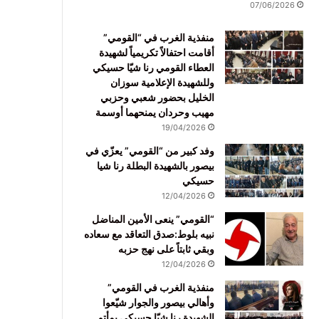
07/06/2026
منفذية الغرب في “القومي”
أقامت احتفالاً تكريمياً لشهيدة
العطاء القومي رنا شيّا حسيكي
وللشهيدة الإعلامية سوزان
الخليل بحضور شعبي وحزبي
مهيب وحردان يمنحهما أوسمة
19/04/2026
وفد كبير من “القومي” يعزّي في
بيصور بالشهيدة البطلة رنا شيا
حسيكي
12/04/2026
“القومي” ينعى الأمين المناضل
نبيه بلوط:صدق التعاقد مع سعاده
وبقي ثابتاً على نهج حزبه
12/04/2026
منفذية الغرب في القومي”
وأهالي بيصور والجوار شيّعوا
الشهيدة رنا شيّا حسيكي بمأتم