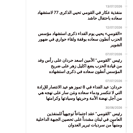
13/07/2026
منفذية عكار في القومي تحيي الذكرى 77 لاستشهاد
سعاده باحتفال حاشد
12/07/2026
«القومي» يحيي يوم الفداء ذكرى استشهاد مؤسس
الحزب أنطون سعاده بوقفة ولقاء حواري في ضهور
الشوير
07/07/2026
رئيس “القومي” الأمين اسعد حردان على رأس وفد
من قيادة الحزب يضع اكليل زهر على ضريح
المؤسس أنطون سعاده في ذكرى استشهاده
07/07/2026
حردان: عيد الفداء في 8 تموز هو عيد الانتصار للإرادة
التي لا تنكسر ودماء سعاده ومَن سار على نهجه هي
من أجل نهضة الأمة وحريتها وسيادتها وكرامتها
30/06/2026
رئيس “القومي” عقد اجتماعاً توجيهياً للمنفذين
العامين في لبنان مشدداً على تحصين الجبهة الداخلية
ومنبهاً من سرديات تبرير العدوان