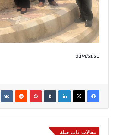
20
/
4
/2020
فيسبوك
‫X
لينكدإن
‏Tumblr
بينتيريست
‏Reddit
‏te
مقالات ذات صلة