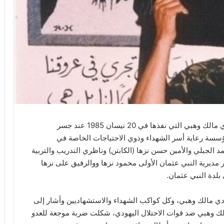
بمناسبة الذكرى الـ 35 لعملية (نسر البقاع) الاستشهادي مالك وهبي التي نفذها في 20 نيسان 1985 عند جسر
سسة رعاية أسر الشهداء وذوي الاحتياجات الخاصة في
 الجبلي والأمين حسن نزها (الكابتن) وناظري التدريب والتربية
مديرية النبي عثمان الأولى محمود نزها ووالرفيق على نزها
بلدة النبي عثمان.
ادي مالك وهبي، وكل كواكب الشهداء والاستشهاديين وأشار إلى
مالك وهبي ضد قوات الاحتلال اليهودي، شكلت ضربة موجعة للعدو