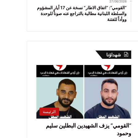
27/06/2026
“القومي”: “اتفاق الاطار” نسخة عن 17 أيار المشؤوم
والسلطة اللبنانية مطالبة بالتراجع عنه صوناً للوحدة
ووأداً للفتنة
شهداؤنا
الرئيسة
“القومي” يزف الشهيدين البطلين سليم
وحمود