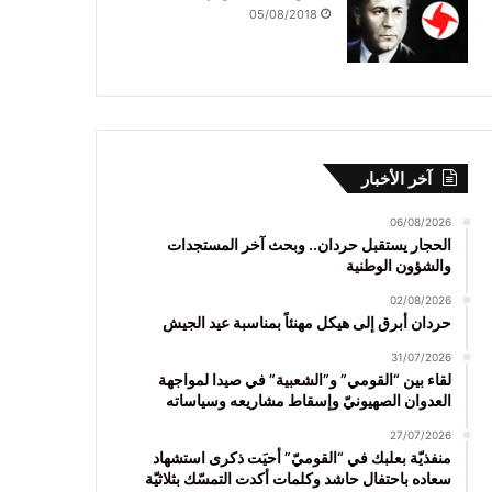
05/08/2018
آخر الأخبار
06/08/2026
الحجار يستقبل حردان.. وبحث آخر المستجدات
والشؤون الوطنية
02/08/2026
حردان أبرق إلى هيكل مهنئاً بمناسبة عيد الجيش
31/07/2026
لقاء بين “القومي” و”الشعبية” في صيدا لمواجهة
العدوان الصهيونيّ وإسقاط مشاريعه وسياساته
27/07/2026
منفذيّة بعلبك في “القوميّ” أحيَت ذكرى استشهاد
سعاده باحتفال حاشد وكلمات أكدت التمسّك بثلاثيّة