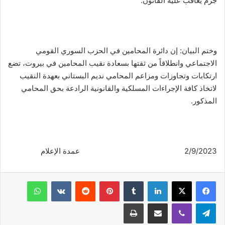
جرم يعاقب عليه القانون.
وختم البيان: إن دائرة المحامين في الحزب السوري القومي
الاجتماعي وانطلاقاً من ثقتها بسعادة نقيب المحامين في بيروت، تضع
ارتكابات وتجاوزات ومزاعم المحامي نديم البستاني بعهدة النقيب
لاتخاذ كافة الإجراءات المسلكية والقانونية الرادعة بحق المحامي
المذكور.
2/9/2023 عمدة الإعلام
فيسبوك
‫X
لينكدإن
‏Tumblr
بينتيريست
‏Reddit
‏VKontakte
واتساب
تيلقرام
ڤايبر
مشاركة عبر البريد
طباعة