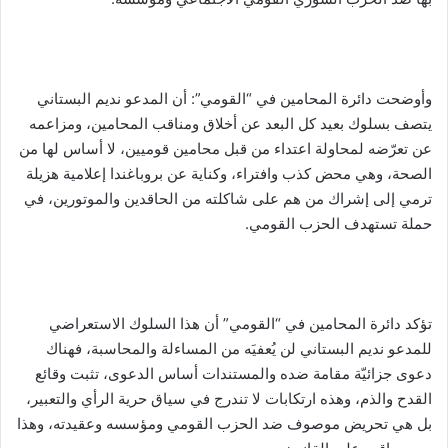
وأوضحت دائرة المحامين في “القومي”: أن المدعو نديم البستاني
يتصف بسلوك بعيد كل البعد عن أخلاق ومناقب المحامين، ومزاعمه
عن تعرّضه لمحاولة اعتداء من قبل محامين قوميين، لا أساس لها من
الصحة، وهي محض كذب وافتراء، وكناية عن بروباغندا إعلامية هزيلة
ترمي إلى إشراك من هم على شاكلته من الحاقدين والموتورين، في
حملة تستهدف الحزب القومي.
تؤكد دائرة المحامين في “القومي” أن هذا السلوك الاستعراضي
للمدعو نديم البستاني لن يُعفيَه من المساءلة والمحاسبة، فهناك
دعوى جزائيّة مقامة ضده والمستندات أساس الدعوى، تثبت وقائع
القدح والذم، وهذه ارتكابات لا تندرج في سياق حرية الرأي والتعبير،
بل هي تحريض موصوف ضد الحزب القومي ومؤسسه وعقيدته، وهذا