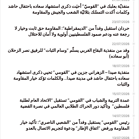
منفذيّة بعلبك في “القوميّ” أحيَت ذكرى استشهاد سعاده باحتفال حاشد
وكلمات أكدت التمسّك بثلاثيّة الشعب والجيش والمقاومة
23/07/2026
حردان استقبل وفداً من “الديمقراطية”: المقاومة حق ثابت وخيار لا
رجعة عنه ودعم صمود الفلسطينيين أولوية ولا أمان للاحتلال
22/07/2026
وفد من منفذية البقاع الغربي يسلّم “وسام الثبات” للرفيق نصر الزحلان
(أبو سعاده)
18/07/2026
منفذية صيدا – الزهراني جزين في “القومي” تحيي ذكرى استشهاد
سعاده باحتفال حاشد في مدينة صيدا.. والكلمات تؤكد خيار المقاومة
والثبات
15/07/2026
عمدة التربية والشباب في “القومي” تستقبل “الاتحاد العام لطلبة
فلسطين” وتأكيد دور الحراك الطلابي العالمي في نصرة القضية
14/07/2026
رئيس “القومي” يستقبل وفداً من “الشعبي الناصري”: تأكيد خيار
المقاومة ورفض “اتفاق الإطار” ودعوة لتجريم الاتصال بالعدو
13/07/2026