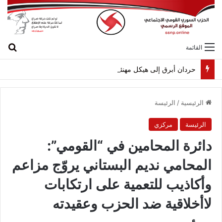
بح
القائمة
حردان أبرق إلى هيكل مهنئاً بمناسبة عيد الجيش
الرئيسية
/
الرئيسة
الرئيسة
مركزي
دائرة المحامين في “القومي”:
المحامي نديم البستاني يروّج مزاعم
وأكاذيب للتعمية على ارتكابات
لاأخلاقية ضد الحزب وعقيدته