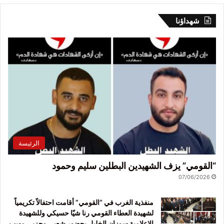
شهداؤنا
الرئيسة
“القومي” يزف الشهيدين البطلين سليم وحمود
07/06/2026
منفذية الغرب في “القومي” أقامت احتفالاً تكريمياً
لشهيدة العطاء القومي رنا شيّا حسيكي وللشهيدة
الإعلامية سوزان الخليل بحضور شعبي وحزبي مهيب