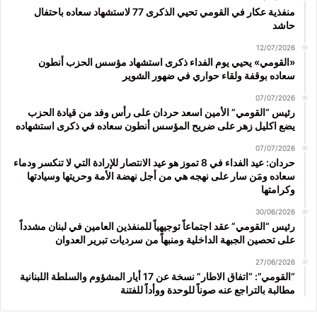
منفذية عكار في القومي تحيي الذكرى 77 لاستشهاد سعاده باحتفال
حاشد
12/07/2026
«القومي» يحيي يوم الفداء ذكرى استشهاد مؤسس الحزب أنطون
سعاده بوقفة ولقاء حواري في ضهور الشوير
07/07/2026
رئيس “القومي” الأمين اسعد حردان على رأس وفد من قيادة الحزب
يضع اكليل زهر على ضريح المؤسس أنطون سعاده في ذكرى استشهاده
07/07/2026
حردان: عيد الفداء في 8 تموز هو عيد الانتصار للإرادة التي لا تنكسر ودماء
سعاده ومَن سار على نهجه هي من أجل نهضة الأمة وحريتها وسيادتها
وكرامتها
30/06/2026
رئيس “القومي” عقد اجتماعاً توجيهياً للمنفذين العامين في لبنان مشدداً
على تحصين الجبهة الداخلية ومنبهاً من سرديات تبرير العدوان
27/06/2026
“القومي”: “اتفاق الاطار” نسخة عن 17 أيار المشؤوم والسلطة اللبنانية
مطالبة بالتراجع عنه صوناً للوحدة ووأداً للفتنة