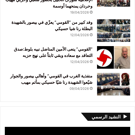
وحردان يمنحهما أوسمة
19/04/2026
وفد كبير من “القومي” يعزّي في بيصور بالشهيدة
البطلة رنا شيا حسيكي
12/04/2026
“القومي” ينعى الأمين المناضل نبيه بلوط:صدق
التعاقد مع سعاده وبقي ثابتاً على نهج حزبه
12/04/2026
منفذية الغرب في القومي” وأهالي بيصور والجوار
شيّعوا الشهيدة رنا شيّا حسيكي بمأتم مهيب
09/04/2026
النشيد الرسمي
مشغل