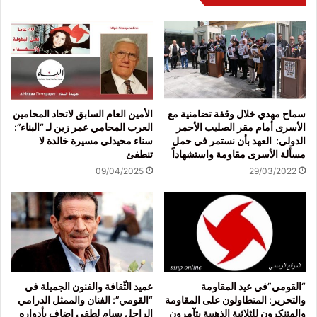
سماح مهدي خلال وقفة تضامنية مع
الأمين العام السابق لاتحاد المحامين
الأسرى أمام مقر الصليب الأحمر
العرب المحامي عمر زين لـ “البناء”:
الدولي: العهد بأن نستمر في حمل
سناء محيدلي مسيرة خالدة لا
مسألة الأسرى مقاومة واستشهاداً
تنطفئ
09/04/2025
29/03/2022
“القومي”في عيد المقاومة
عميد الثّقافة والفنون الجميلة في
والتحرير: المتطاولون على المقاومة
“القومي”: الفنان والممثل الدرامي
والمتنكرون للثلاثية الذهبية يتآمرون
الراحل بسام لطفي اضاف بأدواره