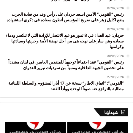
07/07/2026
رئيس “القومي” الأمين اسعد حردان على رأس وفد من قيادة الحزب
يضع اكليل زهر على ضريح المؤسس أنطون سعاده في ذكرى استشهاده
07/07/2026
حردان: عيد الفداء في 8 تموز هو عيد الانتصار للإرادة التي لا تنكسر ودماء
سعاده ومَن سار على نهجه هي من أجل نهضة الأمة وحريتها وسيادتها
وكرامتها
30/06/2026
رئيس “القومي” عقد اجتماعاً توجيهياً للمنفذين العامين في لبنان مشدداً
على تحصين الجبهة الداخلية ومنبهاً من سرديات تبرير العدوان
27/06/2026
“القومي”: “اتفاق الاطار” نسخة عن 17 أيار المشؤوم والسلطة اللبنانية
مطالبة بالتراجع عنه صوناً للوحدة ووأداً للفتنة
شهداؤنا