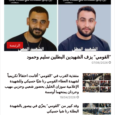
الرئيسة
“القومي” يزف الشهيدين البطلين سليم وحمود
07/06/2026
منفذية الغرب في “القومي” أقامت احتفالاً تكريمياً
لشهيدة العطاء القومي رنا شيّا حسيكي وللشهيدة
الإعلامية سوزان الخليل بحضور شعبي وحزبي مهيب
وحردان يمنحهما أوسمة
19/04/2026
وفد كبير من “القومي” يعزّي في بيصور بالشهيدة
البطلة رنا شيا حسيكي