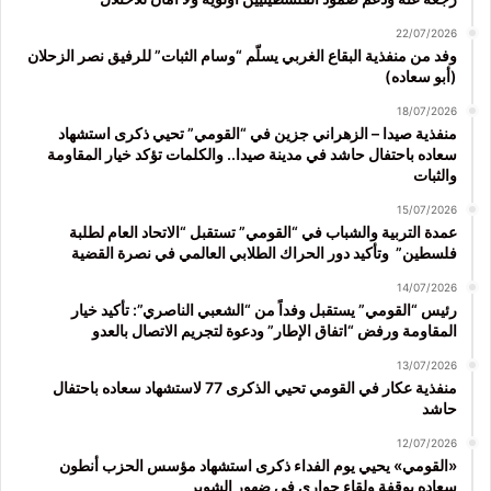
22/07/2026
وفد من منفذية البقاع الغربي يسلّم “وسام الثبات” للرفيق نصر الزحلان
(أبو سعاده)
18/07/2026
منفذية صيدا – الزهراني جزين في “القومي” تحيي ذكرى استشهاد
سعاده باحتفال حاشد في مدينة صيدا.. والكلمات تؤكد خيار المقاومة
والثبات
15/07/2026
عمدة التربية والشباب في “القومي” تستقبل “الاتحاد العام لطلبة
فلسطين” وتأكيد دور الحراك الطلابي العالمي في نصرة القضية
14/07/2026
رئيس “القومي” يستقبل وفداً من “الشعبي الناصري”: تأكيد خيار
المقاومة ورفض “اتفاق الإطار” ودعوة لتجريم الاتصال بالعدو
13/07/2026
منفذية عكار في القومي تحيي الذكرى 77 لاستشهاد سعاده باحتفال
حاشد
12/07/2026
«القومي» يحيي يوم الفداء ذكرى استشهاد مؤسس الحزب أنطون
سعاده بوقفة ولقاء حواري في ضهور الشوير