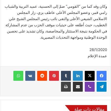
وكان وفد كما من “القومي” ضمّ إلى الحسنية، عميد التربية والشباب
رامي قمر، وعضو المجلس الأعلى عاطف بزي، زار المجلس
الاسلامي الشيعي الأعلى والتقى نائب رئيس المجلس الشيخ علي
الخطيب، حيث أطلعه على حيثيات موقف الحزب من عدم المشاركة
في الحكومة نتيجة الاستئثار والمخاصصة، وكان تشديد على تحصين
الوحدة الوطنية ومواجهة التحديات المصيرية.
28/1/2020
عمدة الإعلام
فيسبوك
‫X
لينكدإن
‏Tumblr
بينتيريست
‏Reddit
‏VKontakte
واتساب
تيلقرام
ڤايبر
مشاركة عبر البريد
طباعة
مقالات ذات صلة