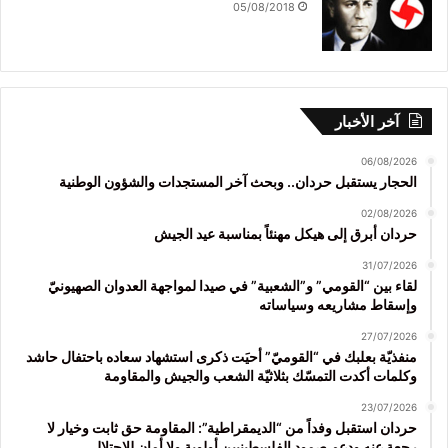
05/08/2018
آخر الأخبار
06/08/2026
الحجار يستقبل حردان.. وبحث آخر المستجدات والشؤون الوطنية
02/08/2026
حردان أبرق إلى هيكل مهنئاً بمناسبة عيد الجيش
31/07/2026
لقاء بين “القومي” و”الشعبية” في صيدا لمواجهة العدوان الصهيونيّ
وإسقاط مشاريعه وسياساته
27/07/2026
منفذيّة بعلبك في “القوميّ” أحيَت ذكرى استشهاد سعاده باحتفال حاشد
وكلمات أكدت التمسّك بثلاثيّة الشعب والجيش والمقاومة
23/07/2026
حردان استقبل وفداً من “الديمقراطية”: المقاومة حق ثابت وخيار لا
رجعة عنه ودعم صمود الفلسطينيين أولوية ولا أمان للاحتلال