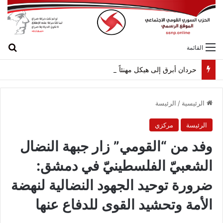
بح
القائمة
حردان أبرق إلى هيكل مهنئاً بمناسبة عيد الجيش
الرئيسية
/
الرئيسة
الرئيسة
مركزي
وفد من “القومي” زار جبهة النضال
الشعبيّ الفلسطينيّ في دمشق:
ضرورة توحيد الجهود النضالية لنهضة
الأمة وتحشيد القوى للدفاع عنها