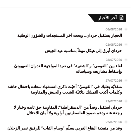
آخر الأخبار
06/08/2026
الحجار يستقبل حردان.. وبحث آخر المستجدات والشؤون الوطنية
02/08/2026
حردان أبرق إلى هيكل مهنئاً بمناسبة عيد الجيش
31/07/2026
لقاء بين “القومي” و”الشعبية” في صيدا لمواجهة العدوان الصهيونيّ
وإسقاط مشاريعه وسياساته
27/07/2026
منفذيّة بعلبك في “القوميّ” أحيَت ذكرى استشهاد سعاده باحتفال حاشد
وكلمات أكدت التمسّك بثلاثيّة الشعب والجيش والمقاومة
23/07/2026
حردان استقبل وفداً من “الديمقراطية”: المقاومة حق ثابت وخيار لا
رجعة عنه ودعم صمود الفلسطينيين أولوية ولا أمان للاحتلال
22/07/2026
وفد من منفذية البقاع الغربي يسلّم “وسام الثبات” للرفيق نصر الزحلان