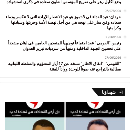
يضع اكليل زهر على ضريح المؤسس أنطون سعاده في ذكرى استشهاده
07/07/2026
حردان: عيد الفداء في 8 تموز هو عيد الانتصار للإرادة التي لا تنكسر ودماء
سعاده ومَن سار على نهجه هي من أجل نهضة الأمة وحريتها وسيادتها
وكرامتها
30/06/2026
رئيس “القومي” عقد اجتماعاً توجيهياً للمنفذين العامين في لبنان مشدداً
على تحصين الجبهة الداخلية ومنبهاً من سرديات تبرير العدوان
27/06/2026
“القومي”: “اتفاق الاطار” نسخة عن 17 أيار المشؤوم والسلطة اللبنانية
مطالبة بالتراجع عنه صوناً للوحدة ووأداً للفتنة
شهداؤنا