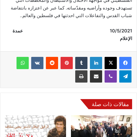
الفلسطيني في مواجهة الاحتلال والاستيطان والمخططات التي
تستهدف وجوده وأراضيه ومقدّساته. كما عبر عن اعتزازه بانتفاضة
شباب القدس والتفاعلات التي احدثتها في فلسطين والعالم..
10/5/2021 عمدة
الإعلام
فيسبوك
‫X
لينكدإن
‏Tumblr
بينتيريست
‏Reddit
‏VKontakte
واتساب
تيلقرام
ڤايبر
مشاركة عبر البريد
طباعة
مقالات ذات صلة