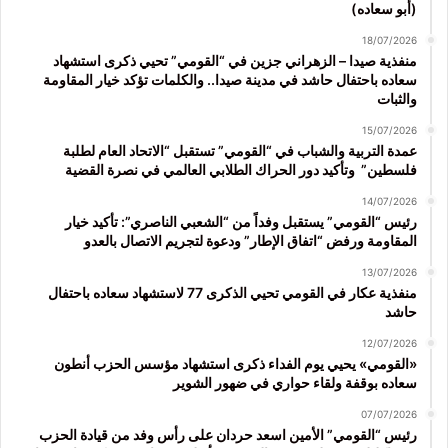
(أبو سعاده)
18/07/2026
منفذية صيدا – الزهراني جزين في “القومي” تحيي ذكرى استشهاد
سعاده باحتفال حاشد في مدينة صيدا.. والكلمات تؤكد خيار المقاومة
والثبات
15/07/2026
عمدة التربية والشباب في “القومي” تستقبل “الاتحاد العام لطلبة
فلسطين” وتأكيد دور الحراك الطلابي العالمي في نصرة القضية
14/07/2026
رئيس “القومي” يستقبل وفداً من “الشعبي الناصري”: تأكيد خيار
المقاومة ورفض “اتفاق الإطار” ودعوة لتجريم الاتصال بالعدو
13/07/2026
منفذية عكار في القومي تحيي الذكرى 77 لاستشهاد سعاده باحتفال
حاشد
12/07/2026
«القومي» يحيي يوم الفداء ذكرى استشهاد مؤسس الحزب أنطون
سعاده بوقفة ولقاء حواري في ضهور الشوير
07/07/2026
رئيس “القومي” الأمين اسعد حردان على رأس وفد من قيادة الحزب