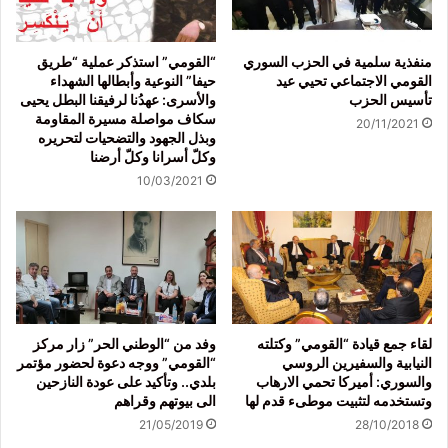
منفذية سلمية في الحزب السوري
“القومي” استذكر عملية “طريق
القومي الاجتماعي تحيي عيد
حيفا” النوعية وأبطالها الشهداء
تأسيس الحزب
والأسرى: عهدُنا لرفيقنا البطل يحيى
سكاف مواصلة مسيرة المقاومة
20/11/2021
وبذل الجهود والتضحيات لتحريره
وكلّ أسرانا وكلّ أرضنا
10/03/2021
لقاء جمع قيادة “القومي” وكتلته
وفد من “الوطني الحر” زار مركز
النيابية والسفيرين الروسي
“القومي” ووجه دعوة لحضور مؤتمر
والسوري: أميركا تحمي الارهاب
بلدي.. وتأكيد على عودة النازحين
وتستخدمه لتثبيت موطىء قدم لها
الى بيوتهم وقراهم
21/05/2019
28/10/2018