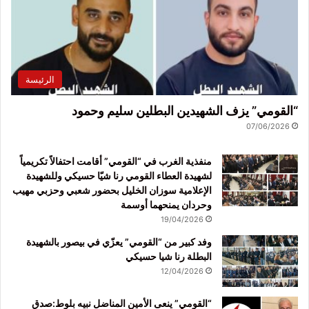
الرئيسة
“القومي” يزف الشهيدين البطلين سليم وحمود
07/06/2026
منفذية الغرب في “القومي” أقامت احتفالاً تكريمياً
لشهيدة العطاء القومي رنا شيّا حسيكي وللشهيدة
الإعلامية سوزان الخليل بحضور شعبي وحزبي مهيب
وحردان يمنحهما أوسمة
19/04/2026
وفد كبير من “القومي” يعزّي في بيصور بالشهيدة
البطلة رنا شيا حسيكي
12/04/2026
“القومي” ينعى الأمين المناضل نبيه بلوط:صدق