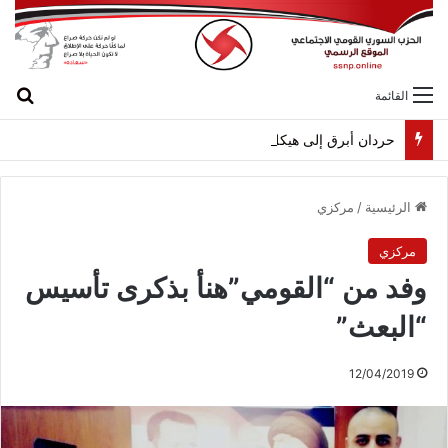
بح
القائمة
حردان أبرق إلى هيكل مهنئاً بمناسبة عيد الجيش
الرئيسية
/
مركزي
مركزي
وفد من “القومي”هنأ بذكرى تأسيس
“البعث”
12/04/2019