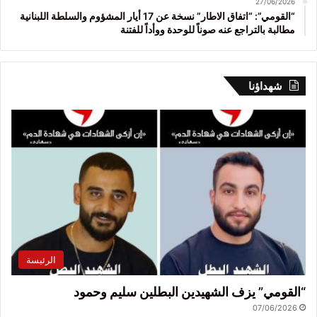
27/06/2026
“القومي”: “اتفاق الاطار” نسخة عن 17 أيار المشؤوم والسلطة اللبنانية
مطالبة بالتراجع عنه صوناً للوحدة ووأداً للفتنة
شهداؤنا
الرئيسة
“القومي” يزف الشهيدين البطلين سليم وحمود
07/06/2026