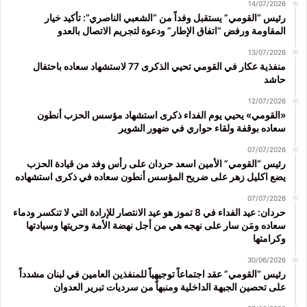
14/07/2026
رئيس “القومي” يستقبل وفداً من “الشعبي الناصري”: تأكيد خيار
المقاومة ورفض “اتفاق الإطار” ودعوة لتجريم الاتصال بالعدو
13/07/2026
منفذية عكار في القومي تحيي الذكرى 77 لاستشهاد سعاده باحتفال
حاشد
12/07/2026
«القومي» يحيي يوم الفداء ذكرى استشهاد مؤسس الحزب أنطون
سعاده بوقفة ولقاء حواري في ضهور الشوير
07/07/2026
رئيس “القومي” الأمين اسعد حردان على رأس وفد من قيادة الحزب
يضع اكليل زهر على ضريح المؤسس أنطون سعاده في ذكرى استشهاده
07/07/2026
حردان: عيد الفداء في 8 تموز هو عيد الانتصار للإرادة التي لا تنكسر ودماء
سعاده ومَن سار على نهجه هي من أجل نهضة الأمة وحريتها وسيادتها
وكرامتها
30/06/2026
رئيس “القومي” عقد اجتماعاً توجيهياً للمنفذين العامين في لبنان مشدداً
على تحصين الجبهة الداخلية ومنبهاً من سرديات تبرير العدوان