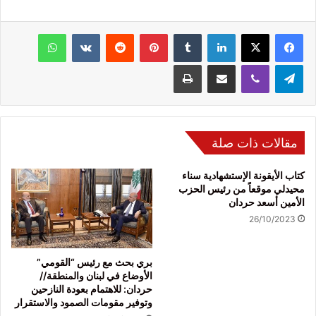
فيسبوك
‫X
لينكدإن
‏Tumblr
بينتيريست
‏Reddit
‏VKontakte
واتساب
تيلقرام
ڤايبر
مشاركة عبر البريد
طباعة
مقالات ذات صلة
كتاب الأيقونة الإستشهادية سناء
محيدلي موقعاً من رئيس الحزب
الأمين أسعد حردان
26/10/2023
بري بحث مع رئيس “القومي”
الأوضاع في لبنان والمنطقة//
حردان: للاهتمام بعودة النازحين
وتوفير مقومات الصمود والاستقرار