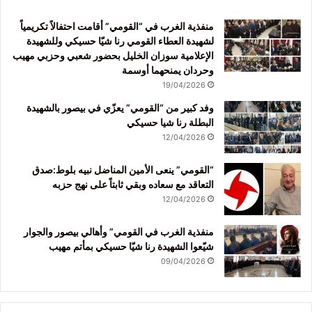
منفذية الغرب في “القومي” أقامت احتفالاً تكريمياً
لشهيدة العطاء القومي رنا شيّا حسيكي وللشهيدة
الإعلامية سوزان الخليل بحضور شعبي وحزبي مهيب
وحردان يمنحهما أوسمة
19/04/2026
وفد كبير من “القومي” يعزّي في بيصور بالشهيدة
البطلة رنا شيا حسيكي
12/04/2026
“القومي” ينعى الأمين المناضل نبيه بلوط:صدق
التعاقد مع سعاده وبقي ثابتاً على نهج حزبه
12/04/2026
منفذية الغرب في القومي” وأهالي بيصور والجوار
شيّعوا الشهيدة رنا شيّا حسيكي بمأتم مهيب
09/04/2026