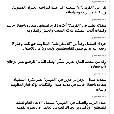
31/07/2026
لقاء بين “القومي” و”الشعبية” في صيدا لمواجهة العدوان الصهيونيّ
وإسقاط مشاريعه وسياساته
27/07/2026
منفذيّة بعلبك في “القوميّ” أحيَت ذكرى استشهاد سعاده باحتفال حاشد
وكلمات أكدت التمسّك بثلاثيّة الشعب والجيش والمقاومة
23/07/2026
حردان استقبل وفداً من “الديمقراطية”: المقاومة حق ثابت وخيار لا
رجعة عنه ودعم صمود الفلسطينيين أولوية ولا أمان للاحتلال
22/07/2026
وفد من منفذية البقاع الغربي يسلّم “وسام الثبات” للرفيق نصر الزحلان
(أبو سعاده)
18/07/2026
منفذية صيدا – الزهراني جزين في “القومي” تحيي ذكرى استشهاد
سعاده باحتفال حاشد في مدينة صيدا.. والكلمات تؤكد خيار المقاومة
والثبات
15/07/2026
عمدة التربية والشباب في “القومي” تستقبل “الاتحاد العام لطلبة
فلسطين” وتأكيد دور الحراك الطلابي العالمي في نصرة القضية