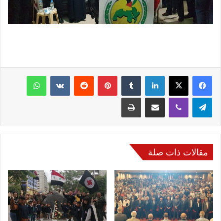
فيسبوك
‫X
لينكدإن
‏Tumblr
بينتيريست
‏Reddit
‏VKontakte
واتساب
تيلقرام
ڤايبر
مشاركة عبر البريد
طباعة
مقالات ذات صلة