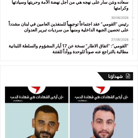
سعاده ومَن سار على نهجه هي من أجل نهضة الأمة وحريتها وسيادتها
وكرامتها
30/06/2026
رئيس “القومي” عقد اجتماعاً توجيهياً للمنفذين العامين في لبنان مشدداً
على تحصين الجبهة الداخلية ومنبهاً من سرديات تبرير العدوان
27/06/2026
“القومي”: “اتفاق الاطار” نسخة عن 17 أيار المشؤوم والسلطة اللبنانية
مطالبة بالتراجع عنه صوناً للوحدة ووأداً للفتنة
شهداؤنا