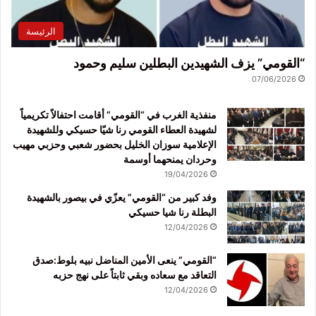
الرئيسة
“القومي” يزف الشهيدين البطلين سليم وحمود
07/06/2026
منفذية الغرب في “القومي” أقامت احتفالاً تكريمياً
لشهيدة العطاء القومي رنا شيّا حسيكي وللشهيدة
الإعلامية سوزان الخليل بحضور شعبي وحزبي مهيب
وحردان يمنحهما أوسمة
19/04/2026
وفد كبير من “القومي” يعزّي في بيصور بالشهيدة
البطلة رنا شيا حسيكي
12/04/2026
“القومي” ينعى الأمين المناضل نبيه بلوط:صدق
التعاقد مع سعاده وبقي ثابتاً على نهج حزبه
12/04/2026