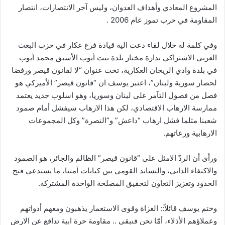
المشروع المعادي وأهداف العدوان، وليس آخر الانتصارات، انتصار
المقاومة في حرب تموز عام 2006 .
وفي كلمة له خلال لقاء دعت اليه قيادة فرع عكار في حزب البعث
العربي الاشتراكي بدارة مختار بلدة بيت أيوب الأسبق محمد أيوب
في بلدة وادي الريحان العكارية، تحت عنوان “لا لقانون قيصر ورفضا
لحصار سورية ولبنان”، اعتبر يوسف ان “قانون قيصر” الأميركي هو
فصل من فصول التآمر على لبنان وسوريا، وهو اسلوب جديد يعتمد
ممارسة الارهاب الاقتصادي، لكن هذا الارهاب سيفشل أمام صمود
شعبنا مثلما فشل ارهاب “داعش” و”النصرة” وكل المجموعات
الارهابية ورعاتهم.
ورأى أن الردّ الامثل على “قانون قيصر” الظالم والجائر، هو الصمود
والاكتفاء الذاتي، والتساند القومي بين كيانات أمتنا، ما يستدعي فتح
الحدود وتعزيز التعاون لتحقيق المصلحة الواحدة المشتركة.
وختم يوسف قائلاً:: الغزاة وقوى الاستعمار يذهبون ومعهم أدواتهم
وعملاؤهم الأذلاء، أمّا نحن فنبقى .. مقاومة حرة ابية تدافع عن الارض