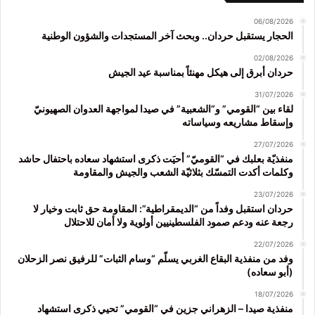
06/08/2026
الحجار يستقبل حردان.. وبحث آخر المستجدات والشؤون الوطنية
02/08/2026
حردان أبرق إلى هيكل مهنئاً بمناسبة عيد الجيش
31/07/2026
لقاء بين “القومي” و”الشعبية” في صيدا لمواجهة العدوان الصهيونيّ
وإسقاط مشاريعه وسياساته
27/07/2026
منفذيّة بعلبك في “القوميّ” أحيَت ذكرى استشهاد سعاده باحتفال حاشد
وكلمات أكدت التمسّك بثلاثيّة الشعب والجيش والمقاومة
23/07/2026
حردان استقبل وفداً من “الديمقراطية”: المقاومة حق ثابت وخيار لا
رجعة عنه ودعم صمود الفلسطينيين أولوية ولا أمان للاحتلال
22/07/2026
وفد من منفذية البقاع الغربي يسلّم “وسام الثبات” للرفيق نصر الزحلان
(أبو سعاده)
18/07/2026
منفذية صيدا – الزهراني جزين في “القومي” تحيي ذكرى استشهاد