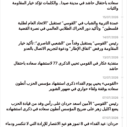
سعاده باحتفال حاشد في مدينة صيدا.. والكلمات تؤكد خيار المقاومة
والثبات
15/07/2026
عمدة التربية والشباب في “القومي” تستقبل “الاتحاد العام لطلبة
فلسطين” وتأكيد دور الحراك الطلابي العالمي في نصرة القضية
14/07/2026
رئيس “القومي” يستقبل وفداً من “الشعبي الناصري”: تأكيد خيار
المقاومة ورفض “اتفاق الإطار” ودعوة لتجريم الاتصال بالعدو
13/07/2026
منفذية عكار في القومي تحيي الذكرى 77 لاستشهاد سعاده باحتفال
حاشد
12/07/2026
«القومي» يحيي يوم الفداء ذكرى استشهاد مؤسس الحزب أنطون
سعاده بوقفة ولقاء حواري في ضهور الشوير
07/07/2026
رئيس “القومي” الأمين اسعد حردان على رأس وفد من قيادة الحزب
يضع اكليل زهر على ضريح المؤسس أنطون سعاده في ذكرى استشهاده
07/07/2026
حردان: عيد الفداء في 8 تموز هو عيد الانتصار للإرادة التي لا تنكسر ودماء