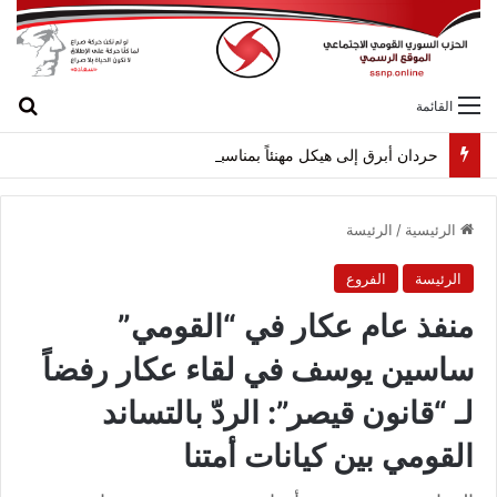
بح
القائمة
حردان أبرق إلى هيكل مهنئاً بمناسبة عيد الجيش
الرئيسية
/
الرئيسة
الرئيسة
الفروع
منفذ عام عكار في “القومي”
ساسين يوسف في لقاء عكار رفضاً
لـ “قانون قيصر”: الردّ بالتساند
القومي بين كيانات أمتنا