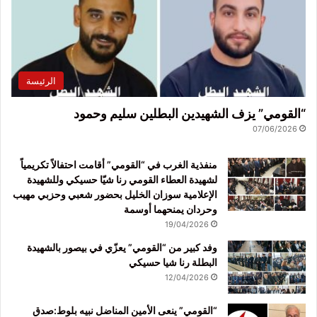
الرئيسة
“القومي” يزف الشهيدين البطلين سليم وحمود
07/06/2026
منفذية الغرب في “القومي” أقامت احتفالاً تكريمياً
لشهيدة العطاء القومي رنا شيّا حسيكي وللشهيدة
الإعلامية سوزان الخليل بحضور شعبي وحزبي مهيب
وحردان يمنحهما أوسمة
19/04/2026
وفد كبير من “القومي” يعزّي في بيصور بالشهيدة
البطلة رنا شيا حسيكي
12/04/2026
“القومي” ينعى الأمين المناضل نبيه بلوط:صدق