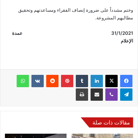
وختم مشدداً على ضرورة إنصاف الفقراء ومساعدتهم وتحقيق
مطالبهم المشروعة.
31
/1/2021 عمدة
الإعلام
فيسبوك
‫X
لينكدإن
‏Tumblr
بينتيريست
‏Reddit
‏VKontakte
واتساب
تيلقرام
ڤايبر
مشاركة عبر البريد
طباعة
مقالات ذات صلة