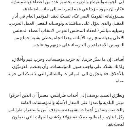
في الجومة والقيطع والدريب، بحضور عدد من أعضاء هيئة منفذية
عكار، إن جهود حزبنا في هذه المرحلة، إلى جانب اضطلاعه
بمسؤولياته القوميّة الصراعيّة، تنصبّ لعقد المؤتمر العام في أيار
المقبل والذي نعوّل على مناقشاته وتوصياته لتفعيل العمل الحزبي،
وسيليه مباشرة انعقاد المجلس القومي لانتخاب أعصاء المجلس
الأعلى وهيئة منح رتبة الأمانة، وهذا اتجاه يحظى بشبه إجماع من
القوميين الاجتماعيين الحرصاء على حزبهم وفاعليته.
أضاف: إن ما يميّز حزبنا، أنه حزب مؤسسات، وحزب قيم وأخلاق،
ولذلك نشدّد على واجب صون المؤسسات، وأن يعتصم القوميّون
بالأخلاق، فلا ينجرّون الى المهاترات والشتائم التي لا تمتّ الى حزبنا
بصلة.
وتطرّق العميد يوسف إلى أحداث طرابلس، معتبراً أن الذين أحرقوا
مبنى البلدية واعتدوا على المقار الأمنيّة والمؤسسات العامة
والخاصة، ينفذون أجندات مشبوهة تستهدف أمن واستقرار طرابلس
وكل لبنان، والمطلوب ملاحقة هؤلاء وكشف الجهات التي يعملون
لمصلحتها.