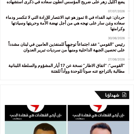
يضع اكليل زهر على ضريح المؤسس أنطون سعاده في ذكرى استشهاده
07/07/2026
حردان: عيد الفداء في 8 تموز هو عيد الانتصار للإرادة التي لا تنكسر ودماء
سعاده ومَن سار على نهجه هي من أجل نهضة الأمة وحريتها وسيادتها
وكرامتها
30/06/2026
رئيس “القومي” عقد اجتماعاً توجيهياً للمنفذين العامين في لبنان مشدداً
على تحصين الجبهة الداخلية ومنبهاً من سرديات تبرير العدوان
27/06/2026
“القومي”: “اتفاق الاطار” نسخة عن 17 أيار المشؤوم والسلطة اللبنانية
مطالبة بالتراجع عنه صوناً للوحدة ووأداً للفتنة
شهداؤنا