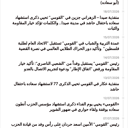
(أبو سعاده)
18/07/2026
منفذية صيدا – الزهراني جزين في “القومي” تحيي ذكرى استشهاد
سعاده باحتفال حاشد في مدينة صيدا.. والكلمات تؤكد خيار المقاومة
والثبات
15/07/2026
عمدة التربية والشباب في “القومي” تستقبل “الاتحاد العام لطلبة
فلسطين” وتأكيد دور الحراك الطلابي العالمي في نصرة القضية
14/07/2026
رئيس “القومي” يستقبل وفداً من “الشعبي الناصري”: تأكيد خيار
المقاومة ورفض “اتفاق الإطار” ودعوة لتجريم الاتصال بالعدو
13/07/2026
منفذية عكار في القومي تحيي الذكرى 77 لاستشهاد سعاده باحتفال
حاشد
12/07/2026
«القومي» يحيي يوم الفداء ذكرى استشهاد مؤسس الحزب أنطون
سعاده بوقفة ولقاء حواري في ضهور الشوير
07/07/2026
رئيس “القومي” الأمين اسعد حردان على رأس وفد من قيادة الحزب