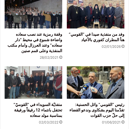
وفد من منفذية صيدا في “القومي”
وقفة رمزية عند نصب سعاده
هنأ المطران كفوري بالأعياد
واضاءة شموع في محيط “دار
سعاده” وعند العرزال وامام مكتب
02/01/2026
المنفذية وعلى قمم صنين
28/02/2021
رئيس “القومي” وائل الحسنية:
منفذيّة السويداء في “القوميّ”
تقدّمنا اليوم بشكاوى وندعو القضاء
تحتفل بانتماء 12 رفيقاً ورفيقة
إلى حلّ حزب القوات
بمناسبة مولد سعاده
02/03/2022
01/06/2021