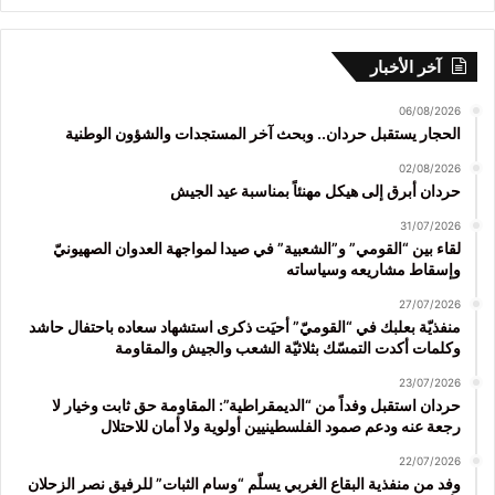
آخر الأخبار
06/08/2026
الحجار يستقبل حردان.. وبحث آخر المستجدات والشؤون الوطنية
02/08/2026
حردان أبرق إلى هيكل مهنئاً بمناسبة عيد الجيش
31/07/2026
لقاء بين “القومي” و”الشعبية” في صيدا لمواجهة العدوان الصهيونيّ
وإسقاط مشاريعه وسياساته
27/07/2026
منفذيّة بعلبك في “القوميّ” أحيَت ذكرى استشهاد سعاده باحتفال حاشد
وكلمات أكدت التمسّك بثلاثيّة الشعب والجيش والمقاومة
23/07/2026
حردان استقبل وفداً من “الديمقراطية”: المقاومة حق ثابت وخيار لا
رجعة عنه ودعم صمود الفلسطينيين أولوية ولا أمان للاحتلال
22/07/2026
وفد من منفذية البقاع الغربي يسلّم “وسام الثبات” للرفيق نصر الزحلان