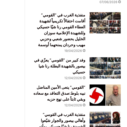
07/06/2026
منفذية الغرب في “القومي”
أقامت احتفالاً تكريمياً لشهيدة
العطاء القومي رنا شيّا حسيكي
وللشهيدة الإعلامية سوزان
الخليل بحضور شعبي وحزبي
مهيب وحردان يمنحهما أوسمة
19/04/2026
وفد كبير من “القومي” يعزّي في
بيصور بالشهيدة البطلة رنا شيا
حسيكي
12/04/2026
“القومي” ينعى الأمين المناضل
نبيه بلوط:صدق التعاقد مع سعاده
وبقي ثابتاً على نهج حزبه
12/04/2026
منفذية الغرب في القومي”
وأهالي بيصور والجوار شيّعوا
الشهيدة رنا شيّا حسيكي بمأتم