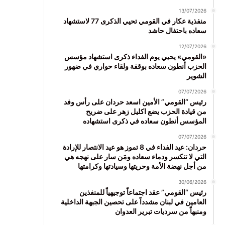
13/07/2026
منفذية عكار في القومي تحيي الذكرى 77 لاستشهاد
سعاده باحتفال حاشد
12/07/2026
«القومي» يحيي يوم الفداء ذكرى استشهاد مؤسس
الحزب أنطون سعاده بوقفة ولقاء حواري في ضهور
الشوير
07/07/2026
رئيس “القومي” الأمين اسعد حردان على رأس وفد
من قيادة الحزب يضع اكليل زهر على ضريح
المؤسس أنطون سعاده في ذكرى استشهاده
07/07/2026
حردان: عيد الفداء في 8 تموز هو عيد الانتصار للإرادة
التي لا تنكسر ودماء سعاده ومَن سار على نهجه هي
من أجل نهضة الأمة وحريتها وسيادتها وكرامتها
30/06/2026
رئيس “القومي” عقد اجتماعاً توجيهياً للمنفذين
العامين في لبنان مشدداً على تحصين الجبهة الداخلية
ومنبهاً من سرديات تبرير العدوان