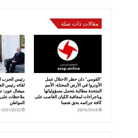
مقالات ذات صلة
“القومي” دان حظر الاحتلال عمل
رئيس الحزب ال
الأونروا في الأرض المحتلة: الأمم
لقائه رئيس الجم
المتحدة مطالبة بتحمل مسؤولياتها
ميشال عون: نحن
وباجراءات لمعاقبة الكيان الغاصب على
ملاحظات على ا
كافة جرائمه بحق شعبنا
المواطن
12/01/2022
29/10/2024