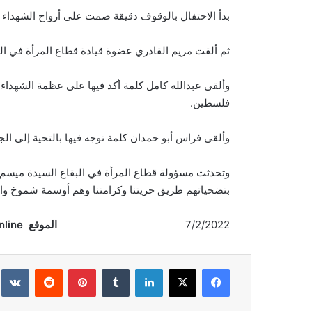
بدأ الاحتفال بالوقوف دقيقة صمت على أرواح الشهداء تل
ثم ألقت مريم القادري عضوة قيادة قطاع المرأة في الب
وألقى عبدالله كامل كلمة أكد فيها على عظمة الشهدا
فلسطين.
وألقى فراس أبو حمدان كلمة توجه فيها بالتحية إلى الج
وتحدثت مسؤولة قطاع المرأة في البقاع السيدة ميسم 
بتضحياتهم طريق حريتنا وكرامتنا وهم أوسمة شموخ واف
7/2/2022
الموقع
ssnp.online
فيسبوك
‫X
لينكدإن
‏Tumblr
بينتيريست
‏Reddit
‏te