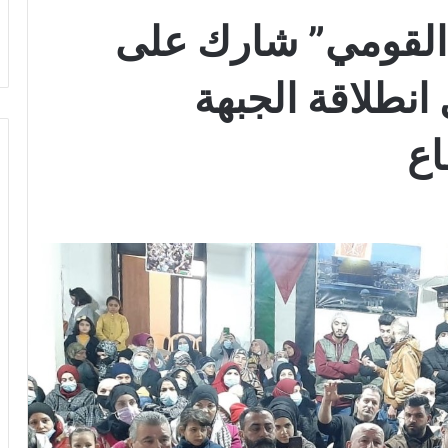
“القومي” شارك على
نطلاقة الجبهة
اع