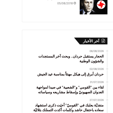
05/08/2018
آخر الأخبار
06/08/2026
الحجار يستقبل حردان.. وبحث آخر المستجدات
والشؤون الوطنية
02/08/2026
حردان أبرق إلى هيكل مهنئاً بمناسبة عيد الجيش
31/07/2026
لقاء بين “القومي” و”الشعبية” في صيدا لمواجهة
العدوان الصهيونيّ وإسقاط مشاريعه وسياساته
27/07/2026
منفذيّة بعلبك في “القوميّ” أحيَت ذكرى استشهاد
سعاده باحتفال حاشد وكلمات أكدت التمسّك بثلاثيّة