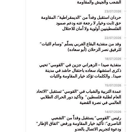
الشعب والجيش والمقاومة
23/07/2026
حردان استقبل وفداً من “الديمقراطية”: المقاومة
حق ثابت وخيار لا رجعة عنه ودعم صمود
الفلسطينيين أولوية ولا أمان للاحتلال
22/07/2026
وفد من منفذية البقاع الغربي يسلّم “وسام الثبات”
للرفيق نصر الزحلان (أبو سعاده)
18/07/2026
منفذية صيدا – الزهراني جزين في “القومي” تحيي
ذكرى استشهاد سعاده باحتفال حاشد في مدينة
صيدا.. والكلمات تؤكد خيار المقاومة والثبات
15/07/2026
عمدة التربية والشباب في “القومي” تستقبل “الاتحاد
العام لطلبة فلسطين” وتأكيد دور الحراك الطلابي
العالمي في نصرة القضية
14/07/2026
رئيس “القومي” يستقبل وفداً من “الشعبي
الناصري”: تأكيد خيار المقاومة ورفض “اتفاق الإطار”
ودعوة لتجريم الاتصال بالعدو