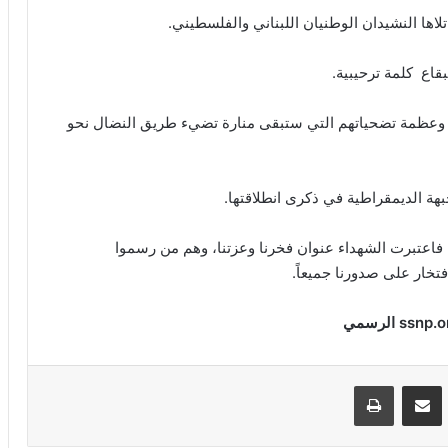
اها النشيدان الوطنيان اللبناني والفلسطيني.
قاع كلمة ترحيبية.
ء وعظمة تضحياتهم التي ستبقى منارة تضيء طريق النضال نحو
بهة الديمقراطية في ذكرى انطلاقتها.
فاعتبرت الشهداء عنوان فخرنا وعزتنا، وهم من رسموا
تخار على صدورنا جميعاً.
الرسمي
VKontak
مشاركة عبر البريد
طباعة