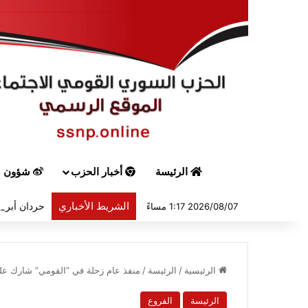
الرئيسة
أخبار الحزب
شؤون س
الشريط الأخباري
حردان أبرق 
2026/08/07 1:17 مساءً
الرئيسية
/
الرئيسة
/
منفذ عام زحلة في “القومي” شارك على
الرئيسة
الفروع