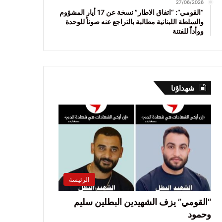
27/06/2026
“القومي”: “اتفاق الاطار” نسخة عن 17 أيار المشؤوم
والسلطة اللبنانية مطالبة بالتراجع عنه صوناً للوحدة
ووأداً للفتنة
شهداؤنا
الرئيسة
“القومي” يزف الشهيدين البطلين سليم
وحمود