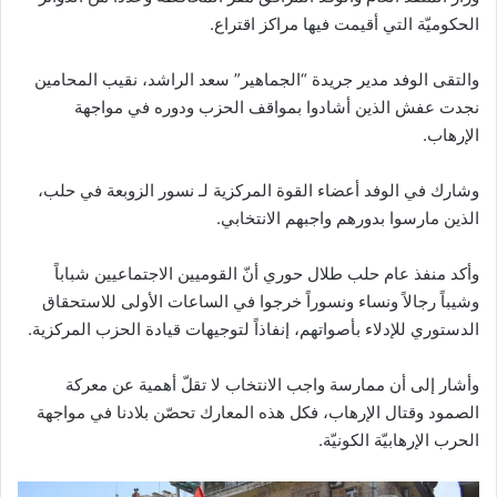
الحكوميّة التي أقيمت فيها مراكز اقتراع.
والتقى الوفد مدير جريدة “الجماهير” سعد الراشد، نقيب المحامين
نجدت عفش الذين أشادوا بمواقف الحزب ودوره في مواجهة
الإرهاب.
وشارك في الوفد أعضاء القوة المركزية لـ نسور الزوبعة في حلب،
الذين مارسوا بدورهم واجبهم الانتخابي.
وأكد منفذ عام حلب طلال حوري أنّ القوميين الاجتماعيين شباباً
وشيباً رجالاً ونساء ونسوراً خرجوا في الساعات الأولى للاستحقاق
الدستوري للإدلاء بأصواتهم، إنفاذاً لتوجيهات قيادة الحزب المركزية.
وأشار إلى أن ممارسة واجب الانتخاب لا تقلّ أهمية عن معركة
الصمود وقتال الإرهاب، فكل هذه المعارك تحصّن بلادنا في مواجهة
الحرب الإرهابيّة الكونيّة.