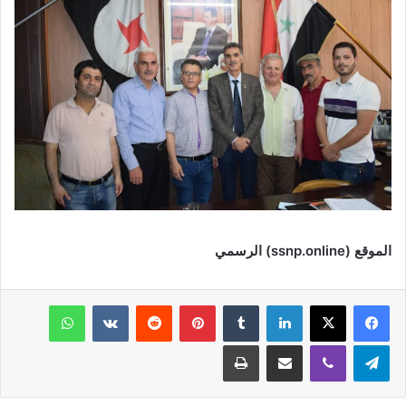
الموقع (
ssnp.online
) الرسمي
فيسبوك
‫X
لينكدإن
‏Tumblr
بينتيريست
‏Reddit
‏VKontakte
واتساب
تيلقرام
ڤايبر
مشاركة عبر البريد
طباعة