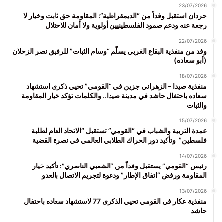
23/07/2026
حردان استقبل وفداً من “الديمقراطية”: المقاومة حق ثابت وخيار لا
رجعة عنه ودعم صمود الفلسطينيين أولوية ولا أمان للاحتلال
22/07/2026
وفد من منفذية البقاع الغربي يسلّم “وسام الثبات” للرفيق نصر الزحلان
(أبو سعاده)
18/07/2026
منفذية صيدا – الزهراني جزين في “القومي” تحيي ذكرى استشهاد
سعاده باحتفال حاشد في مدينة صيدا.. والكلمات تؤكد خيار المقاومة
والثبات
15/07/2026
عمدة التربية والشباب في “القومي” تستقبل “الاتحاد العام لطلبة
فلسطين” وتأكيد دور الحراك الطلابي العالمي في نصرة القضية
14/07/2026
رئيس “القومي” يستقبل وفداً من “الشعبي الناصري”: تأكيد خيار
المقاومة ورفض “اتفاق الإطار” ودعوة لتجريم الاتصال بالعدو
13/07/2026
منفذية عكار في القومي تحيي الذكرى 77 لاستشهاد سعاده باحتفال
حاشد