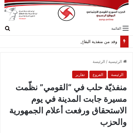
بح
القائمة
وفد من منفذية البقاع الغربي يسلّم “وسام الثبات” للرفيق نصر الزحلان (أبو سعاده)
الرئيسية
/
الرئيسة
الرئيسة
الفروع
تقارير
منفذيّة حلب في “القومي” نظّمت
مسيرة جابت المدينة في يوم
الاستحقاق ورفعت أعلام الجمهورية
والحزب