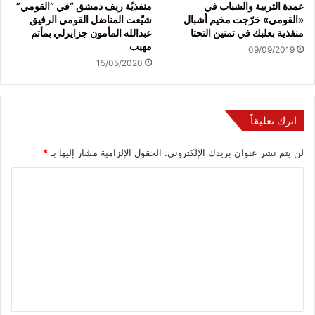
عمدة التربية والشباب في
منفذيّة ريف دمشق “في “القومي”
«القومي» خرّجت مخيم أشبال
شيّعت المناضل القومي الرفيق
منفذية بعلبك في تمنين التحتا
عبدالله المأمون جزايرلي بمأتم
مهيب
09/09/2019
15/05/2020
اترك تعليقاً
لن يتم نشر عنوان بريدك الإلكتروني.
الحقول الإلزامية مشار إليها بـ
*
ا
ل
ت
ع
ل
ي
ق