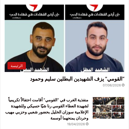
الرئيسة
“القومي” يزف الشهيدين البطلين سليم وحمود
07/06/2026
منفذية الغرب في “القومي” أقامت احتفالاً تكريمياً
لشهيدة العطاء القومي رنا شيّا حسيكي وللشهيدة
الإعلامية سوزان الخليل بحضور شعبي وحزبي مهيب
وحردان يمنحهما أوسمة
19/04/2026