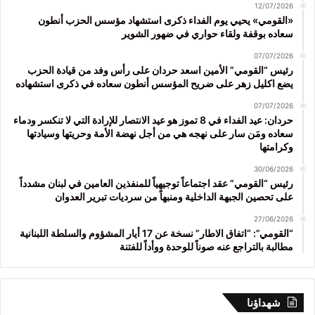
12/07/2026
«القومي» يحيي يوم الفداء ذكرى استشهاد مؤسس الحزب أنطون
سعاده بوقفة ولقاء حواري في ضهور الشوير
07/07/2026
رئيس “القومي” الأمين اسعد حردان على رأس وفد من قيادة الحزب
يضع اكليل زهر على ضريح المؤسس أنطون سعاده في ذكرى استشهاده
07/07/2026
حردان: عيد الفداء في 8 تموز هو عيد الانتصار للإرادة التي لا تنكسر ودماء
سعاده ومَن سار على نهجه هي من أجل نهضة الأمة وحريتها وسيادتها
وكرامتها
30/06/2026
رئيس “القومي” عقد اجتماعاً توجيهياً للمنفذين العامين في لبنان مشدداً
على تحصين الجبهة الداخلية ومنبهاً من سرديات تبرير العدوان
27/06/2026
“القومي”: “اتفاق الاطار” نسخة عن 17 أيار المشؤوم والسلطة اللبنانية
مطالبة بالتراجع عنه صوناً للوحدة ووأداً للفتنة
شهداؤنا