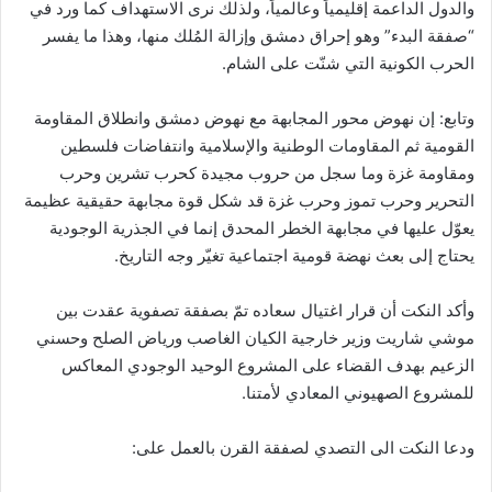
والدول الداعمة إقليمياً وعالمياً، ولذلك نرى الاستهداف كما ورد في
“صفقة البدء” وهو إحراق دمشق وإزالة المُلك منها، وهذا ما يفسر
الحرب الكونية التي شنّت على الشام.
وتابع: إن نهوض محور المجابهة مع نهوض دمشق وانطلاق المقاومة
القومية ثم المقاومات الوطنية والإسلامية وانتفاضات فلسطين
ومقاومة غزة وما سجل من حروب مجيدة كحرب تشرين وحرب
التحرير وحرب تموز وحرب غزة قد شكل قوة مجابهة حقيقية عظيمة
يعوّل عليها في مجابهة الخطر المحدق إنما في الجذرية الوجودية
يحتاج إلى بعث نهضة قومية اجتماعية تغيّر وجه التاريخ.
وأكد النكت أن قرار اغتيال سعاده تمّ بصفقة تصفوية عقدت بين
موشي شاريت وزير خارجية الكيان الغاصب ورياض الصلح وحسني
الزعيم بهدف القضاء على المشروع الوحيد الوجودي المعاكس
للمشروع الصهيوني المعادي لأمتنا.
ودعا النكت الى التصدي لصفقة القرن بالعمل على: