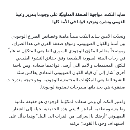
سايد النكت: مواجهة الصفقة العداونيّة على وجودنا بتعزيز وعينا
القومي ونشره وتوحيد قوانا في الأمة كلها
وتحدّث الأمين سايد النكت مبيناً ماهية وخصائص الصراع الوجودي
بين أمتنا والكيان الصهيوني، وموقع صفقة القرن في هذا الصراع،
وموضحاً معالم المكوّن الوجودي السوري الطبيعي المتكوّن تفاعلياً
في رحاب البيئة السورية الطبيعية وفق حقائق النشوء الطبيعي
لتكوّن المجتمعات والأمم التي أرسى قواعدها سعاده. ومن ناحية
أخرى أشار إلى أن قيام الكيان الصهيوني المعادي يعاكس سنّة
النشوء الطبيعي للمكوّنات المجتمعية الوجودية، وهو نتيجة مندرجات
صفقوية هي بحد ذاتها مندرجات تصفوية لوجودنا.
واعتبر النكت أن وعي سعاده لمكوّننا الوجودي هو حقيقة علمية
وطبيعية ومنطقية، أما مَن لا يعي هذه الحقيقية نحيله إلى الشعار
الصهيوني “أرضك يا إسرائيل من الفرات الى النيل” وهذا يدلّل على
استهداف وجودنا القوميّ برمّته.