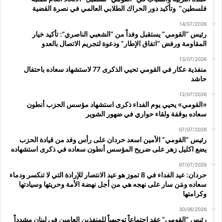
فلسطين” وتأكيد دور الحراك الطلابي العالمي في نصرة القضية
14/07/2026
رئيس “القومي” يستقبل وفداً من “الشعبي الناصري”: تأكيد خيار
المقاومة ورفض “اتفاق الإطار” ودعوة لتجريم الاتصال بالعدو
13/07/2026
منفذية عكار في القومي تحيي الذكرى 77 لاستشهاد سعاده باحتفال
حاشد
12/07/2026
«القومي» يحيي يوم الفداء ذكرى استشهاد مؤسس الحزب أنطون
سعاده بوقفة ولقاء حواري في ضهور الشوير
07/07/2026
رئيس “القومي” الأمين اسعد حردان على رأس وفد من قيادة الحزب
يضع اكليل زهر على ضريح المؤسس أنطون سعاده في ذكرى استشهاده
07/07/2026
حردان: عيد الفداء في 8 تموز هو عيد الانتصار للإرادة التي لا تنكسر ودماء
سعاده ومَن سار على نهجه هي من أجل نهضة الأمة وحريتها وسيادتها
وكرامتها
30/06/2026
رئيس “القومي” عقد اجتماعاً توجيهياً للمنفذين العامين في لبنان مشدداً