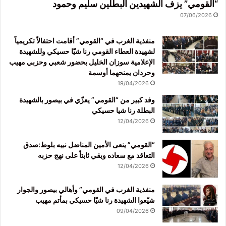
“القومي” يزف الشهيدين البطلين سليم وحمود
07/06/2026
منفذية الغرب في “القومي” أقامت احتفالاً تكريمياً
لشهيدة العطاء القومي رنا شيّا حسيكي وللشهيدة
الإعلامية سوزان الخليل بحضور شعبي وحزبي مهيب
وحردان يمنحهما أوسمة
19/04/2026
وفد كبير من “القومي” يعزّي في بيصور بالشهيدة
البطلة رنا شيا حسيكي
12/04/2026
“القومي” ينعى الأمين المناضل نبيه بلوط:صدق
التعاقد مع سعاده وبقي ثابتاً على نهج حزبه
12/04/2026
منفذية الغرب في القومي” وأهالي بيصور والجوار
شيّعوا الشهيدة رنا شيّا حسيكي بمأتم مهيب
09/04/2026