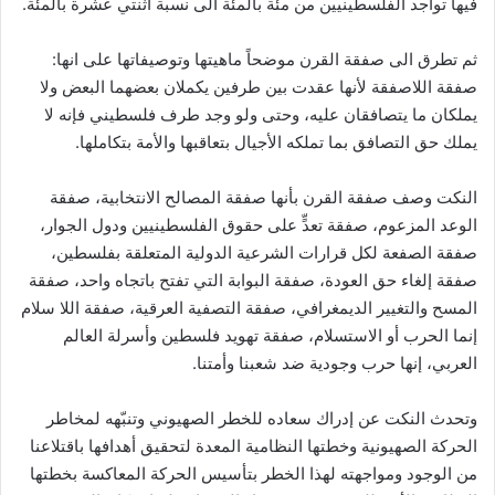
فيها تواجد الفلسطينيين من مئة بالمئة الى نسبة اثنتي عشرة بالمئة.
ثم تطرق الى صفقة القرن موضحاً ماهيتها وتوصيفاتها على انها:
صفقة اللاصفقة لأنها عقدت بين طرفين يكملان بعضهما البعض ولا
يملكان ما يتصافقان عليه، وحتى ولو وجد طرف فلسطيني فإنه لا
يملك حق التصافق بما تملكه الأجيال بتعاقبها والأمة بتكاملها.
النكت وصف صفقة القرن بأنها صفقة المصالح الانتخابية، صفقة
الوعد المزعوم، صفقة تعدٍّ على حقوق الفلسطينيين ودول الجوار،
صفقة الصفعة لكل قرارات الشرعية الدولية المتعلقة بفلسطين،
صفقة إلغاء حق العودة، صفقة البوابة التي تفتح باتجاه واحد، صفقة
المسح والتغيير الديمغرافي، صفقة التصفية العرقية، صفقة اللا سلام
إنما الحرب أو الاستسلام، صفقة تهويد فلسطين وأسرلة العالم
العربي، إنها حرب وجودية ضد شعبنا وأمتنا.
وتحدث النكت عن إدراك سعاده للخطر الصهيوني وتنبّهه لمخاطر
الحركة الصهيونية وخطتها النظامية المعدة لتحقيق أهدافها باقتلاعنا
من الوجود ومواجهته لهذا الخطر بتأسيس الحركة المعاكسة بخطتها