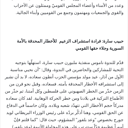
وعدد من الأمناء وأعضاء المجلس القوميّ وممثلون عن الأحزاب
والقوى والجمعيات ومهتمون وجمع من القوميين وأبناء الجالية.
حبيب سارة
: فرادة
استشراف الزعيم للأخطار المحدقة بالأمة
السورية وجلاء حقها القومي
قدّم للندوة ناموس منفذية ملبورن حبيب سارة، استهلّها بتوجيه
التحية للمشاركين والحاضرين في الندوة، وقال: “أن نحيي مناسبة
الأول من آذار، عيد مولد مؤسس الحزب أنطون سعاده، لا بد أن نشير
إلى استشرافه الأخطار المحدقة بأمته. فسعاده، وقبل نحو قرن من
الزمن حذّر من الخطر الصهيوني على فلسطين وكل أمتنا، ثم حذّر من
الأطماع التركية في بلادنا ومن خطر الحركة الوهابية. لقد كان سعاده
مدركاً حجم الأخطار التي تتهدّد شعبه وبلاده. وكان حاسماً في الدفاع
عن الحق القومي، وهنا أذكّر بردّه على رئيس الوزراء البريطاني لويد
جورج بخصوص “وعد بلفور” المشؤوم، حيث قال: “كما قلتم فإنّ
أموراً عظيمة جدّاً ستترتب على هذه المحاولة الأثيمة (وعد بلفور)