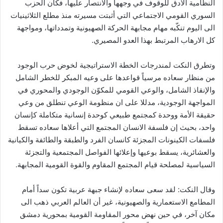
النظامية الأدق للوقوف في وجهها والانتصار عليها، فكان الحزب
السوري القومي الاجتماعي التي أثبتت مسيرته منذ مطلع الثلاثينيات
الى اليوم تنكّبه مهام مجابهة الحركة الصهيونية وتمدداتها، ومواجهة
كل الارهاب المرتبط بهذا العدو المصيري.
وتطرق النكت لمندرجات الخطة الاستراتيجية لخوض حرب الوجود
من منظار سعاده مرسياً قواعدها على وعيه المبكر للخطر الشامل
والإنقاذ الشامل، والوعي القومي للمكوّن الوجودي والمحوري في
المواجهة الوجودية، مدللا على ان منظومة الوعي تنطلق من وعي
حقيقة الأمة ووحدة كمجتمع طبيعي كوحدة إنسانية متكاملة كإنسان
واحد، بحيث إن فلسفة الانسان المجتمع التي أعلاها سعاده تسقط
فلسفات الكينونات المجزئة كانسان الفرد والطبقة والطائفة والكيانية
والعشائرية، يسقط بوعيها وإعلائها الفواصل المجتمعية والتجزئة
السياسية لمصلحة قيام المجتمع المقاوم والقوة القومية المجابهة.
وقال النكت: لقد سعى سعاده لإنشاء جبهة عربية تكون سداً أمام
المطامع الاستعمارية والصهيونية، غير أن العالم العربي ذهب الى
مكان آخر، في حين نهض محور المقاومة القومية بمحورية دمشق