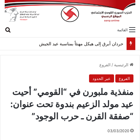
بح
القائمة
لقاء بين “القومي” و”الشعبية” في صيدا لمواجهة العدوان الصهيونيّ وإسقاط مشاريعه وسياساته
الرئيسية
/
الفروع
الفروع
عبر الحدود
منفذية ملبورن في “القومي” أحيت
عيد مولد الزعيم بندوة تحت عنوان:
“صفقة القرن ـ حرب الوجود”
03/03/2020