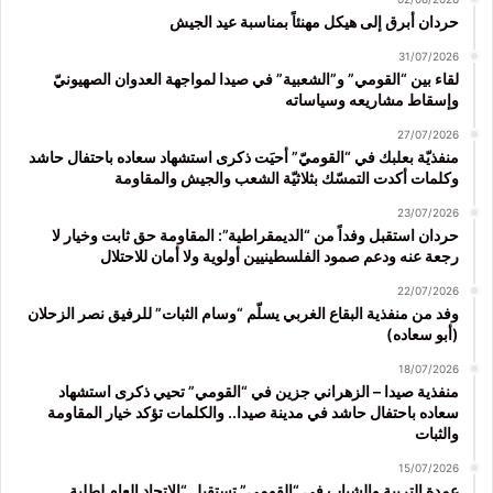
حردان أبرق إلى هيكل مهنئاً بمناسبة عيد الجيش
31/07/2026
لقاء بين “القومي” و”الشعبية” في صيدا لمواجهة العدوان الصهيونيّ
وإسقاط مشاريعه وسياساته
27/07/2026
منفذيّة بعلبك في “القوميّ” أحيَت ذكرى استشهاد سعاده باحتفال حاشد
وكلمات أكدت التمسّك بثلاثيّة الشعب والجيش والمقاومة
23/07/2026
حردان استقبل وفداً من “الديمقراطية”: المقاومة حق ثابت وخيار لا
رجعة عنه ودعم صمود الفلسطينيين أولوية ولا أمان للاحتلال
22/07/2026
وفد من منفذية البقاع الغربي يسلّم “وسام الثبات” للرفيق نصر الزحلان
(أبو سعاده)
18/07/2026
منفذية صيدا – الزهراني جزين في “القومي” تحيي ذكرى استشهاد
سعاده باحتفال حاشد في مدينة صيدا.. والكلمات تؤكد خيار المقاومة
والثبات
15/07/2026
عمدة التربية والشباب في “القومي” تستقبل “الاتحاد العام لطلبة