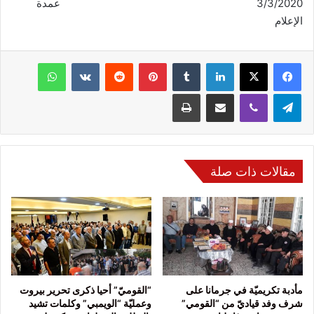
3/3/2020 عمدة
الإعلام
فيسبوك
‫X
لينكدإن
‏Tumblr
بينتيريست
‏Reddit
‏VKontakte
واتساب
تيلقرام
ڤايبر
مشاركة عبر البريد
طباعة
مقالات ذات صلة
مأدبة تكريميّة في جرمانا على
“القوميّ” أحيا ذكرى تحرير بيروت
شرف وفد قياديّ من “القومي”
وعمليّة “الويمبي” وكلمات تشيد