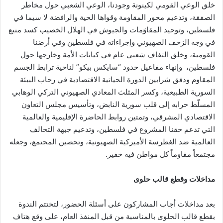
خلق الوعي القومي لكينونة وجودنا، الوعي الشعبي حول مخاطر
الصفقة، وتدعيم محور المقاومة وقواها الحية والرافضة لا سيما في
فلسطين، وتوحيد المقاوَمات والجيوش في الهلال الخصيب كسد منيع
في وجه الزحف الصهيوني وإجراءاته في فلسطين وفي أرضنا
القومية، وخلق التفاف شعبي عام في كيانات الأمة وخارجها حول
فلسطين، وإنهاء مفاعيل حدود “سايكس بيكو” لناحية ترابط الجسم
المقاوم ودفق شرايين الدورة الحياتية الاقتصادية في رحاب البيئة
السورية الطبيعية، وكسر المثلث المعادي الصهيوني التركي الوهابي
المسلّط حرابه إلى قلب سورية النابض، وتأسيس مجلس التعاون
الاقتصادي المشرقي، وتمتين روابط الحاضرة الإقليمية والعالمية
التي تدعم حقنا المشروع في فلسطين، وتدعيم جبهة التحالف
العالمية ضد الغطرسة الأميركية الصهيونية، وتحصين المجتمع، وجعله
مجتمعاً مقاوماً كل مواطن فيه خفير.
مداخلات وقطع قالب حلوى
بعد مداخلات أجاب المشاركون على أسئلة الحضور، لتختتم الندوة
بقطع قالب الحلوى بالمناسبة من قبل المنفذ العام، على وقع هتاف