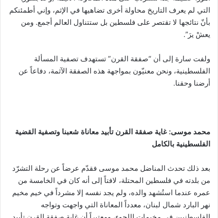
التي لم يعرف التاريخ محاولة أخرى تضاهيها في الإثم، وإني أطمئنكم
بأنّ نتائجها لا تقتصر على فلسطين بل ستتناول العالم أجمع. ومن
يعشْ يرَ”.
ولفت سارة إلى أن “صفقة القرن” تستهدف تصفية المسألة
الفلسطينية، ونحن معنيّون بمواجهة هذه الصفقة الآثمة، دفاعاً عن
أرضنا وحقنا.
محمد موسى: غاية صفقة القرن تأبيد معاناة شعبنا وتصفية القضية
الفلسطينية بالكامل
بعد ذلك تحدث المناضل محمد موسى فقدّم عرضاً عن رحلة التشرّد
من بلدته في فلسطين المحتلة، لافتاً إلى أنه كان في الخامسة من
عمره عندما استُشهد والده، ولم يجد نفسه إلا مشرداً في خيم مخيم
نهر البارد شمال لبنان، معدداً المعاناة التي واجهت وتواجه
الفلسطنيين في مخيمات اللجوء، ومعتبراً أن غاية صفقة القرن تأبيد