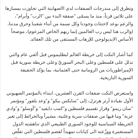
وتطرق إلى مندرجات الصفقات لدى االصهاينة التي تجاوزت بمسارها
على ثلاثين قرناً، منذ ما يسمّى “صفقة البدء بين “الرب” وأبرام”،
والزعم بوعد لاجتثاث وجودنا وكل نسمة من أبناء شعبنا وحرق مدننا،
(والرب هنا ليس رب العالمين إنما ربهم الخاص المزعوم)، موضحاً
الأساس الايديولوجي للإرهاب المستقى من تلك العقائد.
كما أشار النكت إلى خريطة العالم لبطليموس قبل ألفي عام والتي
تدلل على فلسطين وعلى البحر السوريّ وعلى خريطة سورية قبل
الإمبراطوريات من الرومانية حتى العثمانية، بما يؤكد الحقيقة
السورية التاريخية.
واستعرض النكت صفقات القرن العشرين، ابتداء بالمؤتمر الصهيوني
الأول بقيادة أرثر هرتزل، إلى “سايكس بيكو” و”وعد بلفور” ومؤتمر
“سان ريمو” وقرار تقسيم فلسطين و”كمب دايفيد” و”أوسلو” و”وادي
عربة” وما فيها من صفقات سرية وعلنية، مشيراً وبالخرائط إلى تغير
الخريطة السياسية للوجود السوري الطبيعي الذي تناهشته الدول
المستعمرة ووزّعته الى كيانات تمهيداً لقضم فلسطين التي تقلّص