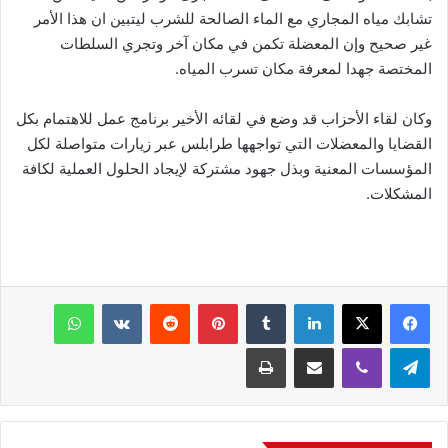
تشابك مياه المجاري مع الماء الصالحة للشرب ليتبين ان هذا الأمر
غير صحيح وإن المعضلة تكمن في مكان آخر وتجري السلطات
المختصة جهدا لمعرفة مكان تسرب المياه.
وكان لقاء الأحزاب قد وضع في لقائه الأخير برنامج عمل للاهتمام بكل
القضايا والمعضلات التي تواجهها طرابلس عبر زيارات متواصلة لكل
المؤسسات المعنية وبذل جهود مشتركة لإيجاد الحلول العملية لكافة
المشكلات.
فيسبوك
‫X
لينكدإن
‏Tumblr
بينتيريست
‏Reddit
‏VKontakte
واتساب
تيلقرام
ڤايبر
مشاركة عبر البريد
طباعة