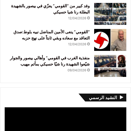
وفد كبير من “القومي” يعزّي في بيصور بالشهيدة
البطلة رنا شيا حسيكي
12/04/2026
“القومي” ينعى الأمين المناضل نبيه بلوط:صدق
التعاقد مع سعاده وبقي ثابتاً على نهج حزبه
12/04/2026
منفذية الغرب في القومي” وأهالي بيصور والجوار
شيّعوا الشهيدة رنا شيّا حسيكي بمأتم مهيب
09/04/2026
النشيد الرسمي
مشغل
الفيديو