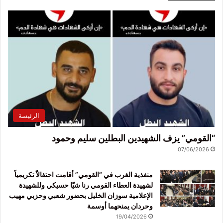
الرئيسة
“القومي” يزف الشهيدين البطلين سليم وحمود
07/06/2026
منفذية الغرب في “القومي” أقامت احتفالاً تكريمياً
لشهيدة العطاء القومي رنا شيّا حسيكي وللشهيدة
الإعلامية سوزان الخليل بحضور شعبي وحزبي مهيب
وحردان يمنحهما أوسمة
19/04/2026