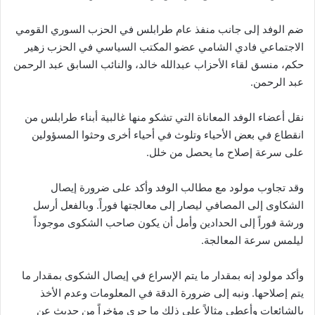
ضم الوفد إلى جانب منفذ عام طرابلس في الحزب السوري القومي
الاجتماعي فادي الشامي عضو المكتب السياسي في الحزب زهير
حكم، منسق لقاء الأحزاب عبدالله خالد، والنائب السابق عبد الرحمن
عبد الرحمن.
نقل أعضاء الوفد المعاناة التي تشكو منها غالبية أبناء طرابلس من
انقطاع في بعض الأحياء وتلوث في أحياء أخرى وحثوا المسؤولين
على سرعة إصلاح ما يحصل من خلل.
وقد تجاوب مولود مع مطالب الوفد وأكد على ضرورة إيصال
الشكاوى إلى المصافي ليصار إلى معالجتها فوراً. وبالفعل أرسل
ورشة فوراً إلى الحدادين وأمل أن يكون صاحب الشكوى موجوداً
ليلمس سرعة المعالجة.
وأكد مولود إنه بمقدار ما يتم الإسراع في إيصال الشكوى بمقدار ما
يتم إصلاحها. ونبه إلى ضرورة الدقة في المعلومات وعدم الأخذ
بالشائعات وأعطى مثالاً على ذلك ما جرى مؤخراً من حديث عن