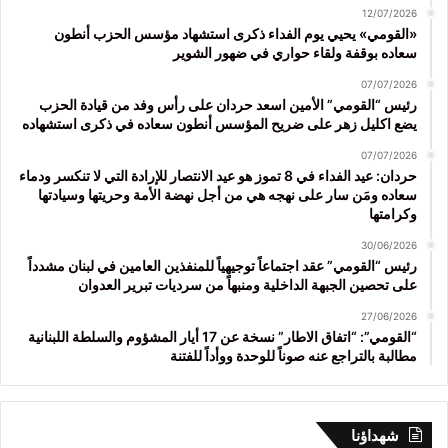
12/07/2026
«القومي» يحيي يوم الفداء ذكرى استشهاد مؤسس الحزب أنطون
سعاده بوقفة ولقاء حواري في ضهور الشوير
07/07/2026
رئيس “القومي” الأمين اسعد حردان على رأس وفد من قيادة الحزب
يضع اكليل زهر على ضريح المؤسس أنطون سعاده في ذكرى استشهاده
07/07/2026
حردان: عيد الفداء في 8 تموز هو عيد الانتصار للإرادة التي لا تنكسر ودماء
سعاده ومَن سار على نهجه هي من أجل نهضة الأمة وحريتها وسيادتها
وكرامتها
30/06/2026
رئيس “القومي” عقد اجتماعاً توجيهياً للمنفذين العامين في لبنان مشدداً
على تحصين الجبهة الداخلية ومنبهاً من سرديات تبرير العدوان
27/06/2026
“القومي”: “اتفاق الاطار” نسخة عن 17 أيار المشؤوم والسلطة اللبنانية
مطالبة بالتراجع عنه صوناً للوحدة ووأداً للفتنة
شهداؤنا