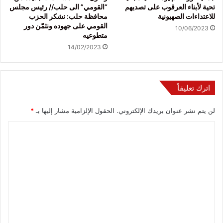
تحية لأبناء العرقوب على تصديهم
“القومي” الى حلب// رئيس مجلس
للاعتداءات الصهيونية
محافظة حلب: نشكر الحزب
القومي على جهوده ونثمّن دور
10/06/2023
متطوعيه
14/02/2023
اترك تعليقاً
لن يتم نشر عنوان بريدك الإلكتروني.
الحقول الإلزامية مشار إليها بـ
*
ا
ل
ت
ع
ل
ي
ق