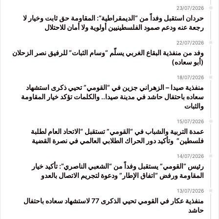
23/07/2026
حردان استقبل وفداً من “الديمقراطية”: المقاومة حق ثابت وخيار لا
رجعة عنه ودعم صمود الفلسطينيين أولوية ولا أمان للاحتلال
22/07/2026
وفد من منفذية البقاع الغربي يسلّم “وسام الثبات” للرفيق نصر الزحلان
(أبو سعاده)
18/07/2026
منفذية صيدا – الزهراني جزين في “القومي” تحيي ذكرى استشهاد
سعاده باحتفال حاشد في مدينة صيدا.. والكلمات تؤكد خيار المقاومة
والثبات
15/07/2026
عمدة التربية والشباب في “القومي” تستقبل “الاتحاد العام لطلبة
فلسطين” وتأكيد دور الحراك الطلابي العالمي في نصرة القضية
14/07/2026
رئيس “القومي” يستقبل وفداً من “الشعبي الناصري”: تأكيد خيار
المقاومة ورفض “اتفاق الإطار” ودعوة لتجريم الاتصال بالعدو
13/07/2026
منفذية عكار في القومي تحيي الذكرى 77 لاستشهاد سعاده باحتفال
حاشد