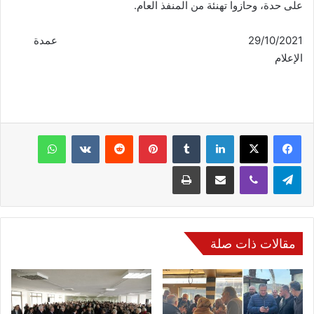
على حدة، وحازوا تهنئة من المنفذ العام.
29/10/2021 عمدة
الإعلام
فيسبوك
‫X
لينكدإن
‏Tumblr
بينتيريست
‏Reddit
‏VKontakte
واتساب
تيلقرام
ڤايبر
مشاركة عبر البريد
طباعة
مقالات ذات صلة