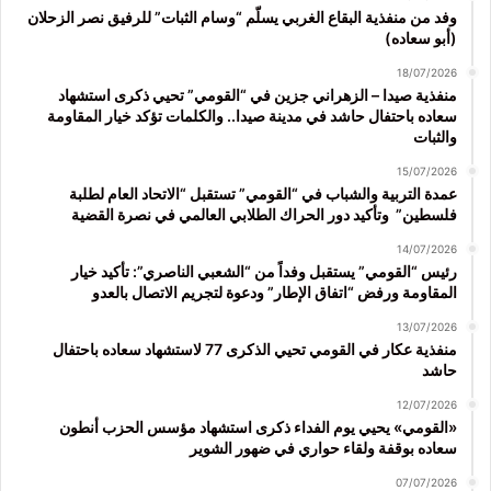
وفد من منفذية البقاع الغربي يسلّم “وسام الثبات” للرفيق نصر الزحلان
(أبو سعاده)
18/07/2026
منفذية صيدا – الزهراني جزين في “القومي” تحيي ذكرى استشهاد
سعاده باحتفال حاشد في مدينة صيدا.. والكلمات تؤكد خيار المقاومة
والثبات
15/07/2026
عمدة التربية والشباب في “القومي” تستقبل “الاتحاد العام لطلبة
فلسطين” وتأكيد دور الحراك الطلابي العالمي في نصرة القضية
14/07/2026
رئيس “القومي” يستقبل وفداً من “الشعبي الناصري”: تأكيد خيار
المقاومة ورفض “اتفاق الإطار” ودعوة لتجريم الاتصال بالعدو
13/07/2026
منفذية عكار في القومي تحيي الذكرى 77 لاستشهاد سعاده باحتفال
حاشد
12/07/2026
«القومي» يحيي يوم الفداء ذكرى استشهاد مؤسس الحزب أنطون
سعاده بوقفة ولقاء حواري في ضهور الشوير
07/07/2026