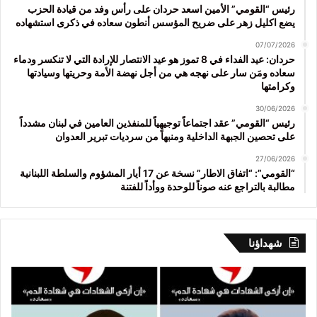
رئيس “القومي” الأمين اسعد حردان على رأس وفد من قيادة الحزب
يضع اكليل زهر على ضريح المؤسس أنطون سعاده في ذكرى استشهاده
07/07/2026
حردان: عيد الفداء في 8 تموز هو عيد الانتصار للإرادة التي لا تنكسر ودماء
سعاده ومَن سار على نهجه هي من أجل نهضة الأمة وحريتها وسيادتها
وكرامتها
30/06/2026
رئيس “القومي” عقد اجتماعاً توجيهياً للمنفذين العامين في لبنان مشدداً
على تحصين الجبهة الداخلية ومنبهاً من سرديات تبرير العدوان
27/06/2026
“القومي”: “اتفاق الاطار” نسخة عن 17 أيار المشؤوم والسلطة اللبنانية
مطالبة بالتراجع عنه صوناً للوحدة ووأداً للفتنة
شهداؤنا