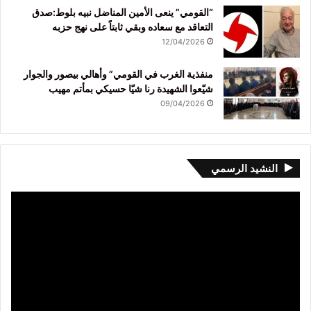
“القومي” ينعى الأمين المناضل نبيه بلوط:صدق
التعاقد مع سعاده وبقي ثابتاً على نهج حزبه
12/04/2026
منفذية الغرب في القومي” وأهالي بيصور والجوار
شيّعوا الشهيدة رنا شيّا حسيكي بمأتم مهيب
09/04/2026
النشيد الرسمي
مشغل
الفيديو