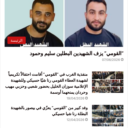
الرئيسة
“القومي” يزف الشهيدين البطلين سليم وحمود
07/06/2026
منفذية الغرب في “القومي” أقامت احتفالاً تكريمياً
لشهيدة العطاء القومي رنا شيّا حسيكي وللشهيدة
الإعلامية سوزان الخليل بحضور شعبي وحزبي مهيب
وحردان يمنحهما أوسمة
19/04/2026
وفد كبير من “القومي” يعزّي في بيصور بالشهيدة
البطلة رنا شيا حسيكي
12/04/2026