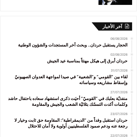
آخر الأخبار
06/08/2026
الحجار يستقبل حردان.. وبحث آخر المستجدات والشؤون الوطنية
02/08/2026
حردان أبرق إلى هيكل مهنئاً بمناسبة عيد الجيش
31/07/2026
لقاء بين “القومي” و”الشعبية” في صيدا لمواجهة العدوان الصهيونيّ
وإسقاط مشاريعه وسياساته
27/07/2026
منفذيّة بعلبك في “القوميّ” أحيَت ذكرى استشهاد سعاده باحتفال حاشد
وكلمات أكدت التمسّك بثلاثيّة الشعب والجيش والمقاومة
23/07/2026
حردان استقبل وفداً من “الديمقراطية”: المقاومة حق ثابت وخيار لا
رجعة عنه ودعم صمود الفلسطينيين أولوية ولا أمان للاحتلال
22/07/2026