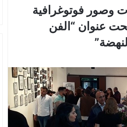
 وصور فوتوغرافية
حت عنوان “الفن
لنهضة”