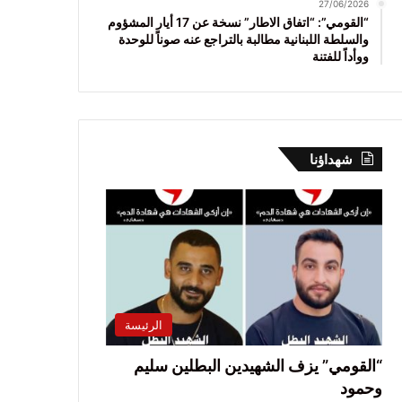
27/06/2026
“القومي”: “اتفاق الاطار” نسخة عن 17 أيار المشؤوم
والسلطة اللبنانية مطالبة بالتراجع عنه صوناً للوحدة
ووأداً للفتنة
شهداؤنا
الرئيسة
“القومي” يزف الشهيدين البطلين سليم
وحمود