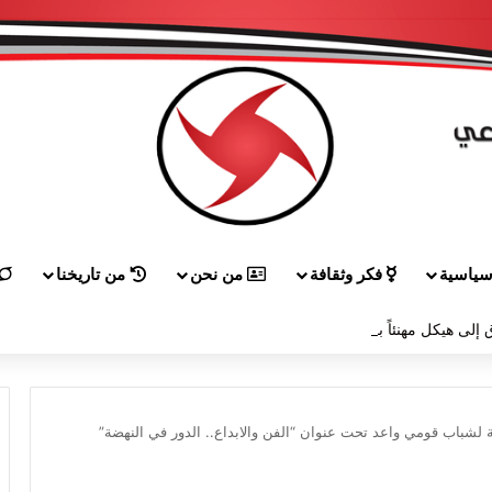
ياسية
فكر وثقافة
من نحن
من تاريخنا
 إلى هيكل مهنئاً بمناسبة عيد الجيش
شباب قومي واعد تحت عنوان “الفن والابداع.. الدور في النهضة”