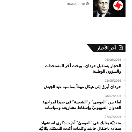
05/08/2018
آخر الأخبار
06/08/2026
الحجار يستقبل حردان.. وبحث آخر المستجدات
والشؤون الوطنية
02/08/2026
حردان أبرق إلى هيكل مهنئاً بمناسبة عيد الجيش
31/07/2026
لقاء بين “القومي” و”الشعبية” في صيدا لمواجهة
العدوان الصهيونيّ وإسقاط مشاريعه وسياساته
27/07/2026
منفذيّة بعلبك في “القوميّ” أحيَت ذكرى استشهاد
سعاده باحتفال حاشد وكلمات أكدت التمسّك بثلاثيّة