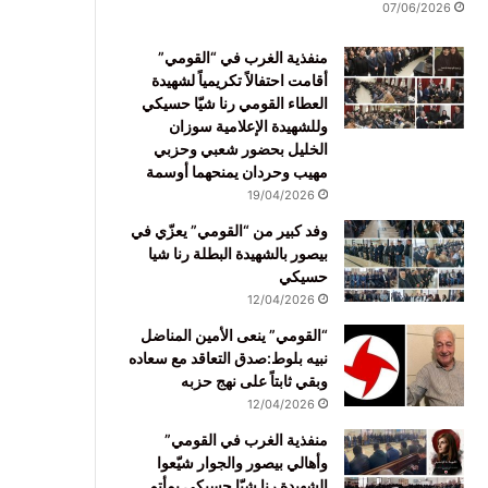
07/06/2026
منفذية الغرب في “القومي”
أقامت احتفالاً تكريمياً لشهيدة
العطاء القومي رنا شيّا حسيكي
وللشهيدة الإعلامية سوزان
الخليل بحضور شعبي وحزبي
مهيب وحردان يمنحهما أوسمة
19/04/2026
وفد كبير من “القومي” يعزّي في
بيصور بالشهيدة البطلة رنا شيا
حسيكي
12/04/2026
“القومي” ينعى الأمين المناضل
نبيه بلوط:صدق التعاقد مع سعاده
وبقي ثابتاً على نهج حزبه
12/04/2026
منفذية الغرب في القومي”
وأهالي بيصور والجوار شيّعوا
الشهيدة رنا شيّا حسيكي بمأتم