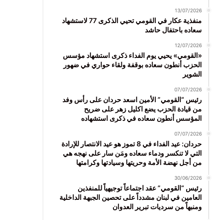
13/07/2026
منفذية عكار في القومي تحيي الذكرى 77 لاستشهاد
سعاده باحتفال حاشد
12/07/2026
«القومي» يحيي يوم الفداء ذكرى استشهاد مؤسس
الحزب أنطون سعاده بوقفة ولقاء حواري في ضهور
الشوير
07/07/2026
رئيس “القومي” الأمين اسعد حردان على رأس وفد
من قيادة الحزب يضع اكليل زهر على ضريح
المؤسس أنطون سعاده في ذكرى استشهاده
07/07/2026
حردان: عيد الفداء في 8 تموز هو عيد الانتصار للإرادة
التي لا تنكسر ودماء سعاده ومَن سار على نهجه هي
من أجل نهضة الأمة وحريتها وسيادتها وكرامتها
30/06/2026
رئيس “القومي” عقد اجتماعاً توجيهياً للمنفذين
العامين في لبنان مشدداً على تحصين الجبهة الداخلية
ومنبهاً من سرديات تبرير العدوان