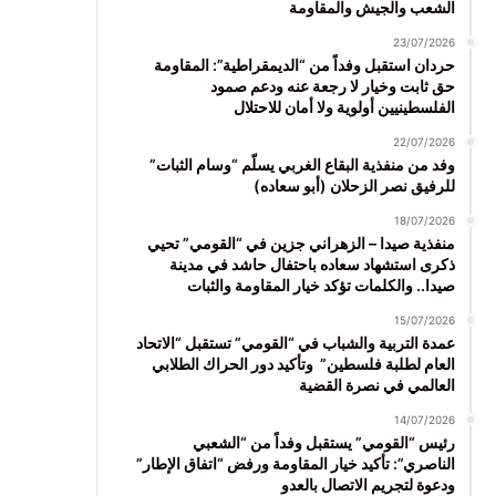
الشعب والجيش والمقاومة
23/07/2026
حردان استقبل وفداً من “الديمقراطية”: المقاومة
حق ثابت وخيار لا رجعة عنه ودعم صمود
الفلسطينيين أولوية ولا أمان للاحتلال
22/07/2026
وفد من منفذية البقاع الغربي يسلّم “وسام الثبات”
للرفيق نصر الزحلان (أبو سعاده)
18/07/2026
منفذية صيدا – الزهراني جزين في “القومي” تحيي
ذكرى استشهاد سعاده باحتفال حاشد في مدينة
صيدا.. والكلمات تؤكد خيار المقاومة والثبات
15/07/2026
عمدة التربية والشباب في “القومي” تستقبل “الاتحاد
العام لطلبة فلسطين” وتأكيد دور الحراك الطلابي
العالمي في نصرة القضية
14/07/2026
رئيس “القومي” يستقبل وفداً من “الشعبي
الناصري”: تأكيد خيار المقاومة ورفض “اتفاق الإطار”
ودعوة لتجريم الاتصال بالعدو