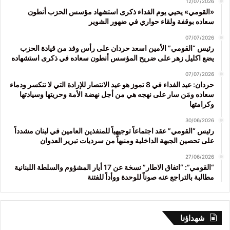
12/07/2026
«القومي» يحيي يوم الفداء ذكرى استشهاد مؤسس الحزب أنطون
سعاده بوقفة ولقاء حواري في ضهور الشوير
07/07/2026
رئيس “القومي” الأمين اسعد حردان على رأس وفد من قيادة الحزب
يضع اكليل زهر على ضريح المؤسس أنطون سعاده في ذكرى استشهاده
07/07/2026
حردان: عيد الفداء في 8 تموز هو عيد الانتصار للإرادة التي لا تنكسر ودماء
سعاده ومَن سار على نهجه هي من أجل نهضة الأمة وحريتها وسيادتها
وكرامتها
30/06/2026
رئيس “القومي” عقد اجتماعاً توجيهياً للمنفذين العامين في لبنان مشدداً
على تحصين الجبهة الداخلية ومنبهاً من سرديات تبرير العدوان
27/06/2026
“القومي”: “اتفاق الاطار” نسخة عن 17 أيار المشؤوم والسلطة اللبنانية
مطالبة بالتراجع عنه صوناً للوحدة ووأداً للفتنة
شهداؤنا