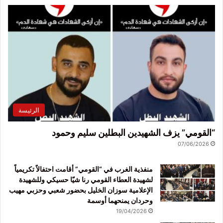
الرئيسة
“القومي” يزف الشهيدين البطلين سليم وحمود
07/06/2026
منفذية الغرب في “القومي” أقامت احتفالاً تكريمياً
لشهيدة العطاء القومي رنا شيّا حسيكي وللشهيدة
الإعلامية سوزان الخليل بحضور شعبي وحزبي مهيب
وحردان يمنحهما أوسمة
19/04/2026