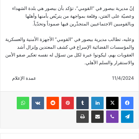
إنّ مديرية بيصور في “القومي”، تؤكد بأن بيصور هي بلدة الشهداء
وعصيّة على الفتن، وقلعة بمواجهة من يتربّص بأمنها وأهلها
وبالقوميين الاجتماعيين المتجذّرين فيها صموداً وتحدّياً.
وعليه، تطالب مديرية بيصور في “القومي” الأجهزة الأمنية والعسكرية
والمؤسسات القضائية الإسراع في كشف المعتدين وإنزال أشد
العقوبات بهم، ليكونوا عبرة لكل من تسوّل له نفسه تعكير صفو الأمن
والاستقرار والسلم الأهلي.
11/4/2024 عمدة الإعلام
فيسبوك
‫X
لينكدإن
‏Tumblr
بينتيريست
‏Reddit
‏VKontakte
واتساب
تيلقرام
ڤايبر
مشاركة عبر البريد
طباعة