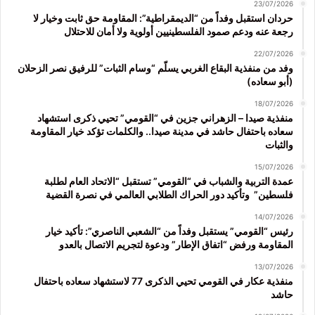
23/07/2026
حردان استقبل وفداً من “الديمقراطية”: المقاومة حق ثابت وخيار لا
رجعة عنه ودعم صمود الفلسطينيين أولوية ولا أمان للاحتلال
22/07/2026
وفد من منفذية البقاع الغربي يسلّم “وسام الثبات” للرفيق نصر الزحلان
(أبو سعاده)
18/07/2026
منفذية صيدا – الزهراني جزين في “القومي” تحيي ذكرى استشهاد
سعاده باحتفال حاشد في مدينة صيدا.. والكلمات تؤكد خيار المقاومة
والثبات
15/07/2026
عمدة التربية والشباب في “القومي” تستقبل “الاتحاد العام لطلبة
فلسطين” وتأكيد دور الحراك الطلابي العالمي في نصرة القضية
14/07/2026
رئيس “القومي” يستقبل وفداً من “الشعبي الناصري”: تأكيد خيار
المقاومة ورفض “اتفاق الإطار” ودعوة لتجريم الاتصال بالعدو
13/07/2026
منفذية عكار في القومي تحيي الذكرى 77 لاستشهاد سعاده باحتفال
حاشد