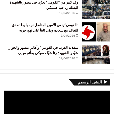
وفد كبير من “القومي” يعزّي في بيصور بالشهيدة
البطلة رنا شيا حسيكي
12/04/2026
“القومي” ينعى الأمين المناضل نبيه بلوط:صدق
التعاقد مع سعاده وبقي ثابتاً على نهج حزبه
12/04/2026
منفذية الغرب في القومي” وأهالي بيصور والجوار
شيّعوا الشهيدة رنا شيّا حسيكي بمأتم مهيب
09/04/2026
النشيد الرسمي
مشغل
الفيديو