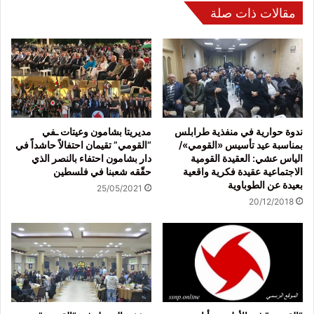
مقالات ذات صلة
ندوة حوارية في منفذية طرابلس
مديريتا بشامون وعيتات ـفي
بمناسبة عيد تأسيس «القومي»/
“القومي” تقيمان احتفالاً حاشداً في
الياس عشي: العقيدة القومية
دار بشامون احتفاء بالنصر الذي
الاجتماعية عقيدة فكرية واقعية
حقّقه شعبنا في فلسطين
بعيدة عن الطوباوية
25/05/2021
20/12/2018