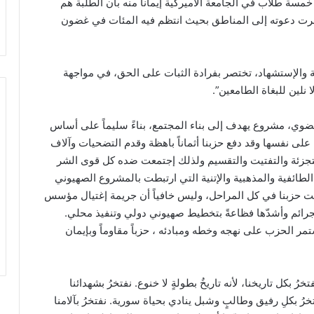
أسس الحزب في تشرين الثاني عام 1932 من خمسة طلاب في الجامعة الأميركية إيماناً منه بأن الطلبة هم
شرت دعوته إلى المناطق بحيث انتظم فيه المئات في غضون
ة والإستشهاد، تختصر بفرادة الثبات على الحق، في مواجهة
نلين للبغاة الطامعين”.
هضوي، مشروع يهدف إلى بناء المجتمع، بناءً سليماً على أساس
لى نفسها وقد دفع حزبنا أثماناً باهظة وقدم التضحيات وآلاف
تجزئة والتفتيت والتقسيم ولذلك إجتمعت ضده كل قوى الشر
 الطائفية والمذهبية والإتنية التي ارتبطت بالمشروع الصهيوني
ت حزبنا في كل المراحل، وليس خافياً أن جريمة إغتيال مؤسس
رائم وأشدّها فظاعةً بتخطيط صهيوني دولي وتنفيذ محلي.
ر الحزب على نهجه وخطه ومبادئه ، حزباً مقاوماً وبإيمان
ل تاريخنا، لأنه تاريخُ بطولةٍ لا خنوع. نفتخرُ بشهدائنا
خرُ بكلِ رفيق وطالبٍ وشبل ينادي بحياة سورية. نفتخرُ بآلامنا