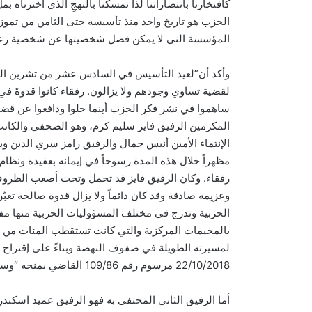
كافتخارنا بانتصاراتنا لذا تمسكنا بالنهجِ الذي اخترناه 
الحزب هو تاريخ واحد منذ تأسيسه حتى الثامن من تموز 
المؤسسة التي لا يمكن فصل شخصيتها عن شخصية زعيمه
وأكد أن”لعيد التأسيس في السادس عشر من تشرين الثاني
لقضية تساوي وجودهم ولا يزالون. رفقاء كانوا قدوةَ في
ساهموا في نشر فكر الحزب أينما حلوا ودافعوا عن قضايا
الإنتماء الأمين أنيس جمال والرفيق رامز سري الدين و
مظهراً خلال هذه المدة رسوخاً في إيمانه بعقيدة ونظا
رفقاء. وكان الرفيق فايز قد تحمل وتحت أصعب الظروف،
وعزيمة صادقة وقد كان دائماً ولا يزال قدوة صالحة تعبّ
الحزبية وتدرج في مختلف المسؤوليات الحزبية منها مفوض
بالمخيمات المركزية والتي كانت تستقطب المئات من الط
لمسيرته الطويلة في صفوف النهضة وبناءً على إقتراح 
22/10/2018 مرسوم رقم 109/86 القاضي بمنحه “وسام الثبات”.