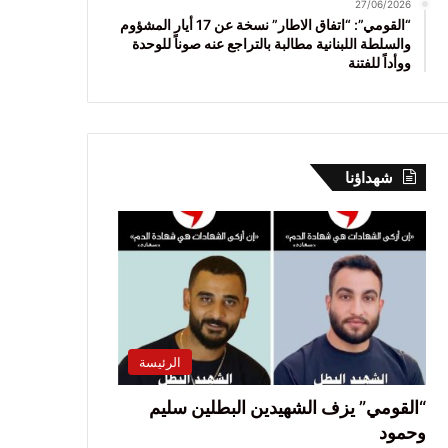
27/06/2026
“القومي”: “اتفاق الاطار” نسخة عن 17 أيار المشؤوم
والسلطة اللبنانية مطالبة بالتراجع عنه صوناً للوحدة
ووأداً للفتنة
شهداؤنا
الرئيسة
“القومي” يزف الشهيدين البطلين سليم
وحمود