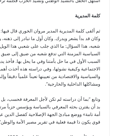
استهل الحفل بالنشيد الوطني ونشيد الحزب فكلمة تر
كلمة المديرية
وكان قد بدأ يشعر ويدرك. وكان أول ما تبادر إلى ذهنه،
شعبه، هذا السؤال: ما الذي جلب على شعبي هذا الويل
السياسية المزمنة التي تدفع شعبه من ضيق إلى ضيق آخ
السبب الأول في ما حل بأمتنا وفي ما يحل بها. فأخذ ي
الاجتماعية وكيفية نشوئها، وفي دراسته هذه أخذت أهمية
والسياسية والاقتصادية من تعيينها تعيناً علمياً دقيقاً 
ومشاكلها الداخلية والخارجية”.
وتابع “بما أن دراسته لم تكن لأجل المعرفة فحسب، بل لإي
بد أن يقترن بحثه المعرفي بالسياسة ويؤسس حزباً مرتك
أمة تامة» ووضع مبادئ الجهة الإصلاحية كفصل الدين عن
قوي يكون ذا قيمة فعلية في تقرير مصير الأمة والوطن”