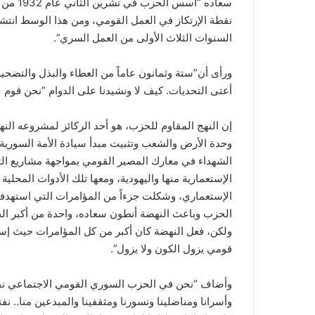
سعاده “
نقطة الإرتكاز في العمل القومي، ومن هذا الوسط انت
السنوات الثلاث الأولى من العمل السري”.
ورأى أن”ستة وثمانون عاماً من العطاء والبذل والتضحي
أعتى التحديات. كيف لا ونشيدنا على الدوام “نحن قوم لا 
إن النهج المقاوم للحزب، هو أحد الركائز لمشروعه الن
وحدة الأرض والشعب وتثبيت مبدأ سيادة الأمة السورية ع
الشهداء في معارك المصير القومي بمواجهة مشاريع ال
الإستعمارية منها واليهودية، ومعها تلك الأدوات المحلية
الإستعماري، وشكلت جزءاً من المؤامرات التي استهدف
الحزب وباعث النهضة أنطون سعاده، واحدة من أكبر الج
ولكن، فعل النهضة كان أكبر من كل المؤامرات حيث إستم
قومي يزول الكون ولا يزول”.
وأضاف “نحن في الحزب السوري القومي الاجتماعي نفتخرُ بك
وأسرانا ومناضلينا ونسورنا ومثقفينا والمبدعين منا.. نفت