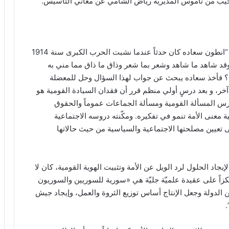
حيب من ناموس المديرية رياض الشامي عن معاني التأسيس.
ثم ألقى كلمة المديرية المدير مروان الخوري قال فيها: “انطون سعاده كان حدثاً عندما نشبت الحرب الكبرى سنة 1914
 وقد شاهد ما شاهد وشعر بما شعر وذاق ما ذاق مما مني به
؟ فأخذ سعاده يبحث عن جواب لهذا السؤال وحل للمعضلة
ر، و بعد درسٍ أولي منظم قرر أن فقدان السيادة القومية هو
درس المسألة القومية ومسألة الجماعات عموماً والحقوق
 معنى الأمة تنمو في تفكيره. ومكّنته دروسه الاجتماعية
وإلى تعيين مصلحتها الاجتماعية والسياسية من حيث حالاتها
جاد الحلول لرد الويل عن الأمة وتثبيت الهوية القومية، كان لا
زاً على عقيدة علميّة جليّة هي «سورية للسوريين والسوريون
 الدولة وجعل الإنتاج أساس توزيع الثروة والعمل، وإيجاد جيش
.