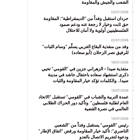
الشعب والجيش والمقاومة
23/07/2026
حردان استقبل وفداً من “الديمقراطية”: المقاومة
حق ثابت وخيار لا رجعة عنه ودعم صمود
الفلسطينيين أولوية ولا أمان للاحتلال
22/07/2026
وفد من منفذية البقاع الغربي يسلّم “وسام الثبات”
للرفيق نصر الزحلان (أبو سعاده)
18/07/2026
منفذية صيدا – الزهراني جزين في “القومي” تحيي
ذكرى استشهاد سعاده باحتفال حاشد في مدينة
صيدا.. والكلمات تؤكد خيار المقاومة والثبات
15/07/2026
عمدة التربية والشباب في “القومي” تستقبل “الاتحاد
العام لطلبة فلسطين” وتأكيد دور الحراك الطلابي
العالمي في نصرة القضية
14/07/2026
رئيس “القومي” يستقبل وفداً من “الشعبي
الناصري”: تأكيد خيار المقاومة ورفض “اتفاق الإطار”
ودعوة لتجريم الاتصال بالعدو