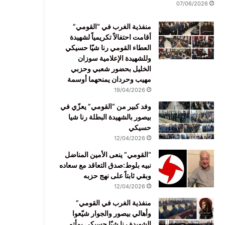
07/06/2026
منفذية الغرب في “القومي”
أقامت احتفالاً تكريمياً لشهيدة
العطاء القومي رنا شيّا حسيكي
وللشهيدة الإعلامية سوزان
الخليل بحضور شعبي وحزبي
مهيب وحردان يمنحهما أوسمة
19/04/2026
وفد كبير من “القومي” يعزّي في
بيصور بالشهيدة البطلة رنا شيا
حسيكي
12/04/2026
“القومي” ينعى الأمين المناضل
نبيه بلوط:صدق التعاقد مع سعاده
وبقي ثابتاً على نهج حزبه
12/04/2026
منفذية الغرب في القومي”
وأهالي بيصور والجوار شيّعوا
الشهيدة رنا شيّا حسيكي بمأتم