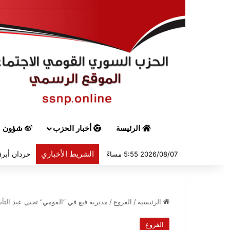
الرئيسة
أخبار الحزب
شؤون س
الشريط الأخباري
حردان أبرق
2026/08/07 5:55 مساءً
الرئيسية
/
الفروع
/
مديرية فيع في “القومي” تحيي عيد التأ
الفروع