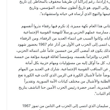
بملء إرادتنا، رغم إدراكنا أن طريقنا محفوف بالمخاطر. إن تاريخ
وإلى اليوم، هو تاريخُ أنطون سعاده، المؤسس، وتاريخ
ا والنهج الذي أرساه في حياته واستشهاده”.
 هذا العام نكهة مميزة، إذ نكرم فيها رفقاء نذروا أنفسهم
 ممارسة عملهم الحزبي ورسلاً للنهضة القومية الإجتماعية
ه، وكانوا السبب في انتماء العديد من الرفقاء. ومن الرفقاء
المكرمين الرفيق فايز سليم كرم، وهو الصحفي والكاتب انتمى إلى الحزب في الأول من آذار عام 1967 بحضور شهود
بذلك يكون قد أمضى أكثر من خمسين عاماً على انتمائه الحزبي،
م الحزب وإلتزاماً بقسمه، ومؤسساً لعائلة قومية مؤلفة من خمسة
 كل ما أوكل إليه من مسؤوليات ومهام حزبية بكل أمانة
ر عن المناقب القومية الإجتماعية. شارك في العديد من المهام
اً عاماً لأشبال الكورة في الزمن الذي كانت فيه الكورة تعج
لبة والأشبال من مختلف كيانات الأمة السورية. وتقديراً
المديرية، أصدر حضرة رئيس الحزب الأمين حنا الناشف بتاريخ
أما الرفيق الثاني المحتفى به فهو الرفيق عميد اسكندر سليمان الذي انتمى إلى الحزب في الثامن من تموز 1967