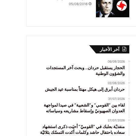
05/08/2018
آخر الأخبار
06/08/2026
الحجار يستقبل حردان.. وبحث آخر المستجدات
والشؤون الوطنية
02/08/2026
حردان أبرق إلى هيكل مهنئاً بمناسبة عيد الجيش
31/07/2026
لقاء بين “القومي” و”الشعبية” في صيدا لمواجهة
العدوان الصهيونيّ وإسقاط مشاريعه وسياساته
27/07/2026
منفذيّة بعلبك في “القوميّ” أحيَت ذكرى استشهاد
سعاده باحتفال حاشد وكلمات أكدت التمسّك بثلاثيّة