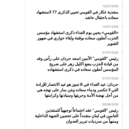
13/07/2026
منفذية عكار في القومي تحيي الذكرى 77 لاستشهاد
سعاده باحتفال حاشد
12/07/2026
«القومي» يحيي يوم الفداء ذكرى استشهاد مؤسس
الحزب أنطون سعاده بوقفة ولقاء حواري في ضهور
الشوير
07/07/2026
رئيس “القومي” الأمين اسعد حردان على رأس وفد
من قيادة الحزب يضع اكليل زهر على ضريح
المؤسس أنطون سعاده في ذكرى استشهاده
07/07/2026
حردان: عيد الفداء في 8 تموز هو عيد الانتصار للإرادة
التي لا تنكسر ودماء سعاده ومَن سار على نهجه هي
من أجل نهضة الأمة وحريتها وسيادتها وكرامتها
30/06/2026
رئيس “القومي” عقد اجتماعاً توجيهياً للمنفذين
العامين في لبنان مشدداً على تحصين الجبهة الداخلية
ومنبهاً من سرديات تبرير العدوان