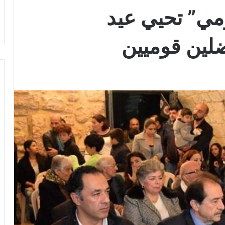
مي” تحيي عيد
ضلين قوميين