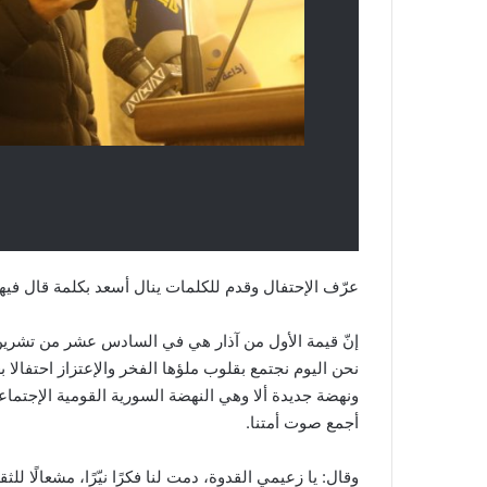
عرّف الإحتفال وقدم للكلمات ينال أسعد بكلمة قال فيها
إنّ قيمة الأول من آذار هي في السادس عشر من تشرين 
نحن اليوم نجتمع بقلوب ملؤها الفخر والإعتزاز احتفا
ونهضة جديدة ألا وهي النهضة السورية القومية الإجتماع
أجمع صوت أمتنا.
وقال: يا زعيمي القدوة، دمت لنا فكرًا نيّرًا، مشعالًا للثق