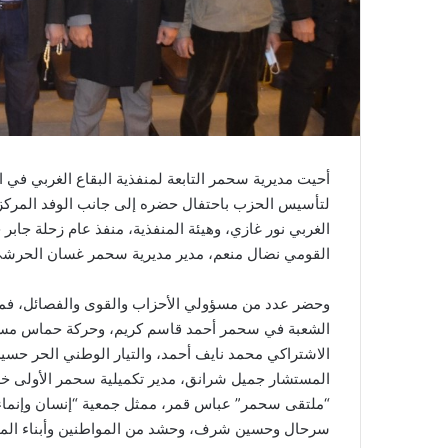
أحيت مديرية سحمر التابعة لمنفذية البقاع الغربي في 
لتأسيس الحزب باحتفال حضره إلى جانب الوفد المركزي
الغربي نور غازي، وهيئة المنفذية، منفذ عام زحلة جا
القومي نضال منعم، مدير مديرية سحمر غسان الحرشي وم
وحضر عدد من مسؤولي الأحزاب والقوى والفصائل، فم
الشعبة في سحمر أحمد قاسم كريم، وحركة حماس مسؤو
الاشتراكي محمد نايف أحمد، والتيار الوطني الحر حسي
المستشار جميل شرانق، مدير تكميلية سحمر الأولى خ
“ملتقى سحمر” عباس قمر، ممثل جمعية “إنسان وإنماء” 
سرحال وحسين شرف، وحشد من المواطنين وأبناء الم