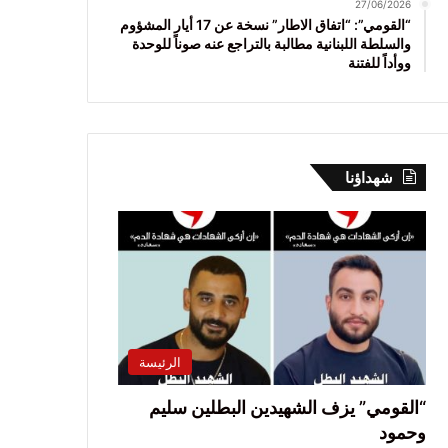
27/06/2026
“القومي”: “اتفاق الاطار” نسخة عن 17 أيار المشؤوم
والسلطة اللبنانية مطالبة بالتراجع عنه صوناً للوحدة
ووأداً للفتنة
شهداؤنا
الرئيسة
“القومي” يزف الشهيدين البطلين سليم
وحمود