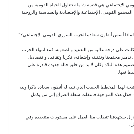
قومي الإجتماعي هي قضية شاملة تتناول الحياة القومية من
لمجتمع القومي، الإجتماعية والإقتصادية والسياسية والروحية
ي، “لماذا أسس أنطون سعاده الحزب السوري القومي الإجتماعي؟”
كانت على درجة عالية من التعقيد والصعوبة. فمع انتهاء الحرب
مير مجتمعنا وتفتيته وإضعافه، فكريا وثقافيا، واقتصاديا،
يم هذه البلاد وكان لا بد من خلق حالة جديدة قادرة على
بط فيها.
نتيجة لهذا المخطط الخبيث الذي تنبه له أنطون سعاده باكرا ونبه
خلال هذه المواجهة فانتقلت شعلة الصراع إلى من يكمل
 زال يستهدفنا تتطلب منا العمل على مستويات متتعددة وفي
ل.