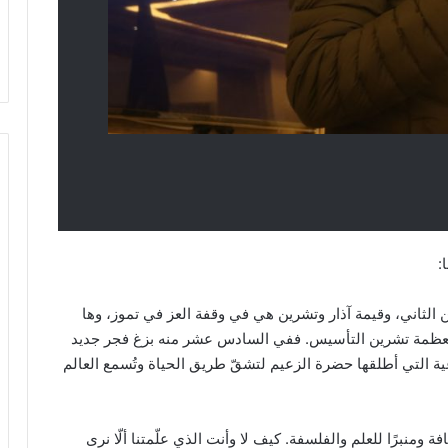
:
الثاني، وقيمة آذار وتشرين هي في وقفة العز في تموز، وها
لا بعظمة تشرين التأسيس. ففي السادس عشر منه بزغ فجر جديد
ية التي أطلقها حضرة الزعيم لتشقّ طريق الحياة وتُسمع العالم
افة ومنبرًا للعلم والفلسفة. كيف لا وأنت الذي علّمتنا ألّا نرى