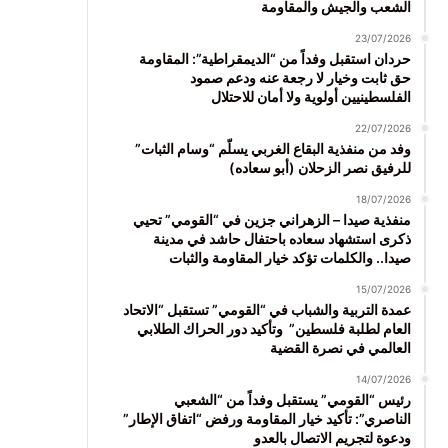
الشعب والجيش والمقاومة
23/07/2026
حردان استقبل وفداً من “الديمقراطية”: المقاومة
حق ثابت وخيار لا رجعة عنه ودعم صمود
الفلسطينيين أولوية ولا أمان للاحتلال
22/07/2026
وفد من منفذية البقاع الغربي يسلّم “وسام الثبات”
للرفيق نصر الزحلان (أبو سعاده)
18/07/2026
منفذية صيدا – الزهراني جزين في “القومي” تحيي
ذكرى استشهاد سعاده باحتفال حاشد في مدينة
صيدا.. والكلمات تؤكد خيار المقاومة والثبات
15/07/2026
عمدة التربية والشباب في “القومي” تستقبل “الاتحاد
العام لطلبة فلسطين” وتأكيد دور الحراك الطلابي
العالمي في نصرة القضية
14/07/2026
رئيس “القومي” يستقبل وفداً من “الشعبي
الناصري”: تأكيد خيار المقاومة ورفض “اتفاق الإطار”
ودعوة لتجريم الاتصال بالعدو