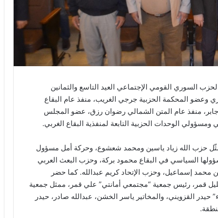
الحزب السوري القومي الإجتماعي العيد التاسع والثمانين
 وعضو المحكمة الحزبية جرجي الغريب، منفذ عام البقاع
بر جابر، منفذ عام المتن الشمالي رضوان رزق، عضو المجلس
سؤولي الوحدات الحزبية التابعة لمنفذية البقاع الغربي.
ثّل حزب الله زياد ياسين ومحمد شعشوع، وحركة أمل مسؤول
لها السياسي في البقاع محمود بركة، وحزب البعث العربي
ن محمد إسماعيل، وحزب الإتحاد كريم عبدالله. كما حضر
ليل قمر، رئيس جمعية “مجتمعي أمانتي” علي قمر، ممثل جمعية
حيدر القزويني، والمخاتير ياسر الخشن، عبدالله صادر، حيدر
نطقة.