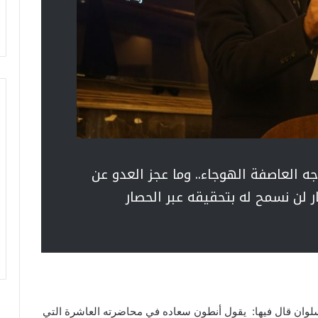
 العاصفة الهوجاء.. وما عجز العدو عن
 لن نسمح له بتحقيقه عبر الحصار
ن سلوان قال فيها: يقول أنطون سعاده في محاضرته العاشرة التي