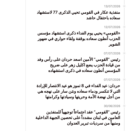
13/07/2026
منفذية عكار في القومي تحيي الذكرى 77 لاستشهاد
سعاده باحتفال حاشد
12/07/2026
«القومي» يحيي يوم الفداء ذكرى استشهاد مؤسس
الحزب أنطون سعاده بوقفة ولقاء حواري في ضهور
الشوير
07/07/2026
رئيس “القومي” الأمين اسعد حردان على رأس وفد
من قيادة الحزب يضع اكليل زهر على ضريح
المؤسس أنطون سعاده في ذكرى استشهاده
07/07/2026
حردان: عيد الفداء في 8 تموز هو عيد الانتصار للإرادة
التي لا تنكسر ودماء سعاده ومَن سار على نهجه هي
من أجل نهضة الأمة وحريتها وسيادتها وكرامتها
30/06/2026
رئيس “القومي” عقد اجتماعاً توجيهياً للمنفذين
العامين في لبنان مشدداً على تحصين الجبهة الداخلية
ومنبهاً من سرديات تبرير العدوان