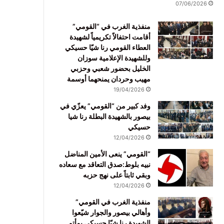
07/06/2026
منفذية الغرب في “القومي”
أقامت احتفالاً تكريمياً لشهيدة
العطاء القومي رنا شيّا حسيكي
وللشهيدة الإعلامية سوزان
الخليل بحضور شعبي وحزبي
مهيب وحردان يمنحهما أوسمة
19/04/2026
وفد كبير من “القومي” يعزّي في
بيصور بالشهيدة البطلة رنا شيا
حسيكي
12/04/2026
“القومي” ينعى الأمين المناضل
نبيه بلوط:صدق التعاقد مع سعاده
وبقي ثابتاً على نهج حزبه
12/04/2026
منفذية الغرب في القومي”
وأهالي بيصور والجوار شيّعوا
الشهيدة رنا شيّا حسيكي بمأتم