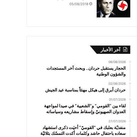
05/08/2018
آخر الأخبار
06/08/2026
الحجار يستقبل حردان.. وبحث آخر المستجدات
والشؤون الوطنية
02/08/2026
حردان أبرق إلى هيكل مهنئاً بمناسبة عيد الجيش
31/07/2026
لقاء بين “القومي” و”الشعبية” في صيدا لمواجهة
العدوان الصهيونيّ وإسقاط مشاريعه وسياساته
27/07/2026
منفذيّة بعلبك في “القوميّ” أحيَت ذكرى استشهاد
سعاده باحتفال حاشد وكلمات أكدت التمسّك بثلاثيّة