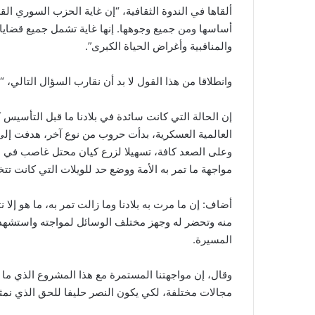
ألقاها في الندوة الثقافية، “إن غاية الحزب السوري ال
أساسها ومن جميع وجوهها. إنها غاية تشمل جميع قضايا ا
والمناقبية وأغراض الحياة الكبرى”.
وانطلاقا من هذا القول لا بد أن نقارب السؤال التال
إن الحالة التي كانت سائدة في بلادنا ما قبل التأسيس 
العالمية العسكرية، بدأت حروب من نوع آخر، هدفت إلى تد
وعلى الصعد كافة، تسهيلا لزرع كيان محتل غاصب في صم
مواجهة ما تمر به الأمة ووضع حد للويلات التي كانت تتخ
أضاف: إن ما مرت به بلادنا وما زالت تمر به، ما هو إلا 
منه وتحضر له وجهز مختلف الوسائل لمواجته واستشهد 
المسيرة.
وقال، إن مواجهتنا المستمرة مع هذا المشروع الذي ما
مجالات مختلفة، لكي يكون النصر حليفا للحق الذي نمث