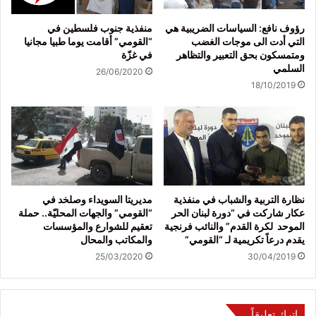
رؤوف نافع: السياسات الضريبية هي
منفذية جنوب فلسطين في
التي أدت الى موجات الغضب
“القومي” أقامت يوما طبيا مجانيا
ومتمسكون بحق التعبير والتظاهر
في غزّة
السلمي
26/06/2020
18/10/2019
نظارة التربية والشباب في منفذية
مديريتا السويداء وصلخد في
عكار شاركت في “دورة لبنان الحر
“القومي” والجهات المحليّة.. حملة
الموحد لكرة القدم” والنائب فرنجية
تعقيم للشوارع والمؤسسات
يقدم درعاً تكريمية لـ “القومي”
والمكاتب والمحال
25/03/2020
30/04/2019
اترك تعليقاً