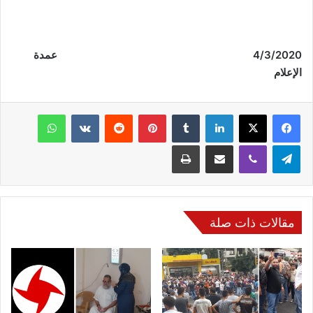
/3/2020
4
عمدة
الإعلام
فيسبوك
‫X
لينكدإن
‏Tumblr
بينتيريست
‏Reddit
‏VKontakte
واتساب
تيلقرام
ڤايبر
مشاركة عبر البريد
طباعة
مقالات ذات صلة