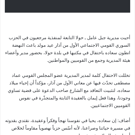
أحيت مديرية جبل عامل ـ حولا التابعة لمنفذية مرجعيون في الحزب
السوري القومي الاجتماعي الأول من آذار عيد مولد باعث النهضة
انطون سعاده باحتفال في مكتبها في بلدة حولا، بحضور مدير وأعضاء
هيئة المديرية وجمع من القوميين والمواطنين.
تخللت الاحتفال كلمة لمدير المديرية عضو المجلس القومي عماد
مصطفى تحدّث فيها عن معاني الأول من آذار، مؤكداً أن إحياء ميلاد
سعاده، لتثبيت التعاقد مع الشارع صاحب الدعوة على قضية تساوي
وجودنا، وهذا فعل إيمان بالعقيدة الثابتة والمتجذّرة في نفوس
القوميين الاجتماعيين.
أضاف: إن سعاده، يحيا في نفوسنا نهجاً وفكراً وعقيدة، نقتدي بقدوته
في مسيرة حياتنا وصراعنا، لأنه أسّس حزباً نهصوياً مقاوماً لخلاص