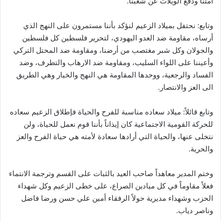
أمتنا ودفع الويلات عن شعبنا.
وتابع: نحتفل بميلاد الزعيم لنؤكد بأننا مستمرون على النهج الذي
أرساه، مقاومة ضد العدو اليهودي، لتحرير فلسطين كل فلسطين
والجولان وكل شبر مغتصب من أرضنا، ومقاومة ضد المحتل التركي
وأعيننا على اللواء السليب، ومقاومة ضد الارهاب والتطرف، وضد
الفساد والرجعية، ووحدها المقاومة هي النهج والخيار وهي الطريق
الى العز والانتصار.
وتابع قائلاً: ميلاد سعاده مناسبة للفرح والحياة فإطلاق الزعيم سعاده
للحركة القومية الاجتماعية كان إيذاناً بأننا قوم نعمل للحياة، ولن
نتخلى عنها، والحياة التي أرادها سعادة لأمته هي حياة الفرح والعز
والحرية.
وختم المدير معاهداً صاحب العيد بالثبات على القسم وترجمة الانتماء
فعلاً مقاوماً في كل ميادين الصراع، على خطى الزعيم وكل شهداء
الحزب وشهداء مديرية حولاً الرفقاء أمين علي حسن ورضا فاضل
وناصر دياب.