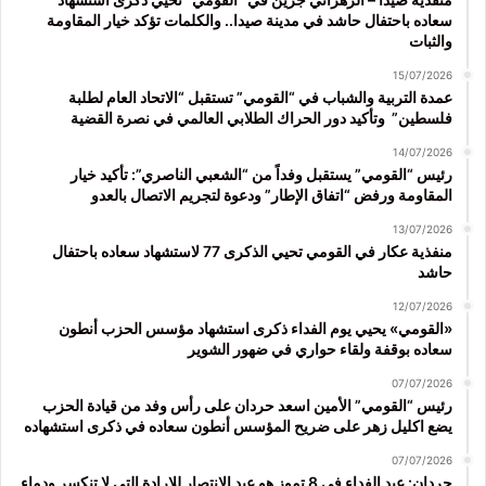
سعاده باحتفال حاشد في مدينة صيدا.. والكلمات تؤكد خيار المقاومة
والثبات
15/07/2026
عمدة التربية والشباب في “القومي” تستقبل “الاتحاد العام لطلبة
فلسطين” وتأكيد دور الحراك الطلابي العالمي في نصرة القضية
14/07/2026
رئيس “القومي” يستقبل وفداً من “الشعبي الناصري”: تأكيد خيار
المقاومة ورفض “اتفاق الإطار” ودعوة لتجريم الاتصال بالعدو
13/07/2026
منفذية عكار في القومي تحيي الذكرى 77 لاستشهاد سعاده باحتفال
حاشد
12/07/2026
«القومي» يحيي يوم الفداء ذكرى استشهاد مؤسس الحزب أنطون
سعاده بوقفة ولقاء حواري في ضهور الشوير
07/07/2026
رئيس “القومي” الأمين اسعد حردان على رأس وفد من قيادة الحزب
يضع اكليل زهر على ضريح المؤسس أنطون سعاده في ذكرى استشهاده
07/07/2026
حردان: عيد الفداء في 8 تموز هو عيد الانتصار للإرادة التي لا تنكسر ودماء