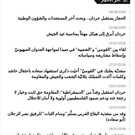
06/08/2026
الحجار يستقبل حردان.. وبحث آخر المستجدات والشؤون الوطنية
02/08/2026
حردان أبرق إلى هيكل مهنئاً بمناسبة عيد الجيش
31/07/2026
لقاء بين “القومي” و”الشعبية” في صيدا لمواجهة العدوان الصهيونيّ
وإسقاط مشاريعه وسياساته
27/07/2026
منفذيّة بعلبك في “القوميّ” أحيَت ذكرى استشهاد سعاده باحتفال حاشد
وكلمات أكدت التمسّك بثلاثيّة الشعب والجيش والمقاومة
23/07/2026
حردان استقبل وفداً من “الديمقراطية”: المقاومة حق ثابت وخيار لا
رجعة عنه ودعم صمود الفلسطينيين أولوية ولا أمان للاحتلال
22/07/2026
وفد من منفذية البقاع الغربي يسلّم “وسام الثبات” للرفيق نصر الزحلان
(أبو سعاده)
18/07/2026
منفذية صيدا – الزهراني جزين في “القومي” تحيي ذكرى استشهاد