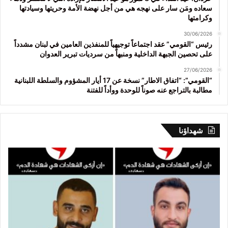
سعاده ومَن سار على نهجه هي من أجل نهضة الأمة وحريتها وسيادتها
وكرامتها
30/06/2026
رئيس “القومي” عقد اجتماعاً توجيهياً للمنفذين العامين في لبنان مشدداً
على تحصين الجبهة الداخلية ومنبهاً من سرديات تبرير العدوان
27/06/2026
“القومي”: “اتفاق الاطار” نسخة عن 17 أيار المشؤوم والسلطة اللبنانية
مطالبة بالتراجع عنه صوناً للوحدة ووأداً للفتنة
شهداؤنا