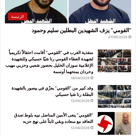
الرئيسة
“القومي” يزف الشهيدين البطلين سليم وحمود
07/06/2026
منفذية الغرب في “القومي” أقامت احتفالاً تكريمياً
لشهيدة العطاء القومي رنا شيّا حسيكي وللشهيدة
الإعلامية سوزان الخليل بحضور شعبي وحزبي مهيب
وحردان يمنحهما أوسمة
19/04/2026
وفد كبير من “القومي” يعزّي في بيصور بالشهيدة
البطلة رنا شيا حسيكي
12/04/2026
“القومي” ينعى الأمين المناضل نبيه بلوط:صدق
التعاقد مع سعاده وبقي ثابتاً على نهج حزبه
12/04/2026