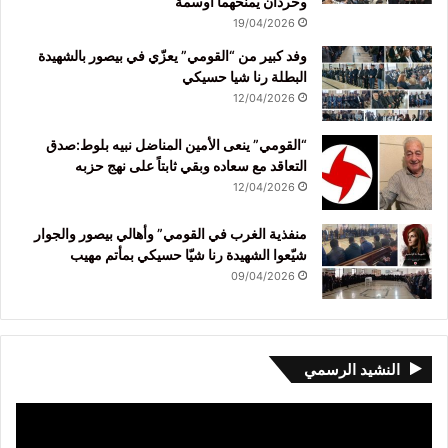
وحردان يمنحهما أوسمة
19/04/2026
وفد كبير من “القومي” يعزّي في بيصور بالشهيدة
البطلة رنا شيا حسيكي
12/04/2026
“القومي” ينعى الأمين المناضل نبيه بلوط:صدق
التعاقد مع سعاده وبقي ثابتاً على نهج حزبه
12/04/2026
منفذية الغرب في القومي” وأهالي بيصور والجوار
شيّعوا الشهيدة رنا شيّا حسيكي بمأتم مهيب
09/04/2026
النشيد الرسمي
مشغل
الفيديو