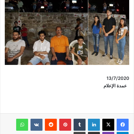
13/
7
/2020
عمدة الإعلام
فيسبوك
‫X
لينكدإن
‏Tumblr
بينتيريست
‏Reddit
‏VKontakte
واتساب
تيلقرام
ڤايبر
مشاركة عبر البريد
طباعة