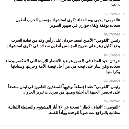
حاشد
12/07/2026
«القومي» يحيي يوم الفداء ذكرى استشهاد مؤسس الحزب أنطون
سعاده بوقفة ولقاء حواري في ضهور الشوير
07/07/2026
رئيس “القومي” الأمين اسعد حردان على رأس وفد من قيادة الحزب
يضع اكليل زهر على ضريح المؤسس أنطون سعاده في ذكرى استشهاده
07/07/2026
حردان: عيد الفداء في 8 تموز هو عيد الانتصار للإرادة التي لا تنكسر ودماء
سعاده ومَن سار على نهجه هي من أجل نهضة الأمة وحريتها وسيادتها
وكرامتها
30/06/2026
رئيس “القومي” عقد اجتماعاً توجيهياً للمنفذين العامين في لبنان مشدداً
على تحصين الجبهة الداخلية ومنبهاً من سرديات تبرير العدوان
27/06/2026
“القومي”: “اتفاق الاطار” نسخة عن 17 أيار المشؤوم والسلطة اللبنانية
مطالبة بالتراجع عنه صوناً للوحدة ووأداً للفتنة