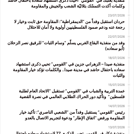
منفذيّة بعلبك في “القوميّ” أحيَت ذكرى استشهاد سعاده باحتفال حاشد
وكلمات أكدت التمسّك بثلاثيّة الشعب والجيش والمقاومة
23/07/2026
حردان استقبل وفداً من “الديمقراطية”: المقاومة حق ثابت وخيار لا
رجعة عنه ودعم صمود الفلسطينيين أولوية ولا أمان للاحتلال
22/07/2026
وفد من منفذية البقاع الغربي يسلّم “وسام الثبات” للرفيق نصر الزحلان
(أبو سعاده)
18/07/2026
منفذية صيدا – الزهراني جزين في “القومي” تحيي ذكرى استشهاد
سعاده باحتفال حاشد في مدينة صيدا.. والكلمات تؤكد خيار المقاومة
والثبات
15/07/2026
عمدة التربية والشباب في “القومي” تستقبل “الاتحاد العام لطلبة
فلسطين” وتأكيد دور الحراك الطلابي العالمي في نصرة القضية
14/07/2026
رئيس “القومي” يستقبل وفداً من “الشعبي الناصري”: تأكيد خيار
المقاومة ورفض “اتفاق الإطار” ودعوة لتجريم الاتصال بالعدو
13/07/2026
منفذية عكار في القومي تحيي الذكرى 77 لاستشهاد سعاده باحتفال