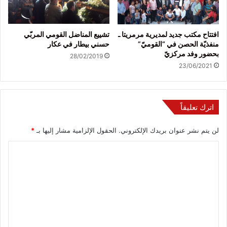
افتتاح مكتب جديد لمديرية مرمريتا ـ
تشييع المناضل القومي المربّي
منفذيّة الحصن في “القوميّ”
حسني بيطار في عكار
بحضور وفد مركزيّ
28/02/2019
23/06/2021
اترك تعليقاً
لن يتم نشر عنوان بريدك الإلكتروني.
الحقول الإلزامية مشار إليها بـ
*
ا
ل
ت
ع
ل
ي