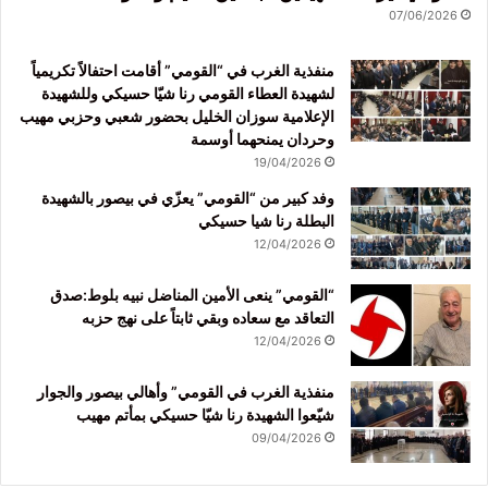
07/06/2026
منفذية الغرب في “القومي” أقامت احتفالاً تكريمياً
لشهيدة العطاء القومي رنا شيّا حسيكي وللشهيدة
الإعلامية سوزان الخليل بحضور شعبي وحزبي مهيب
وحردان يمنحهما أوسمة
19/04/2026
وفد كبير من “القومي” يعزّي في بيصور بالشهيدة
البطلة رنا شيا حسيكي
12/04/2026
“القومي” ينعى الأمين المناضل نبيه بلوط:صدق
التعاقد مع سعاده وبقي ثابتاً على نهج حزبه
12/04/2026
منفذية الغرب في القومي” وأهالي بيصور والجوار
شيّعوا الشهيدة رنا شيّا حسيكي بمأتم مهيب
09/04/2026