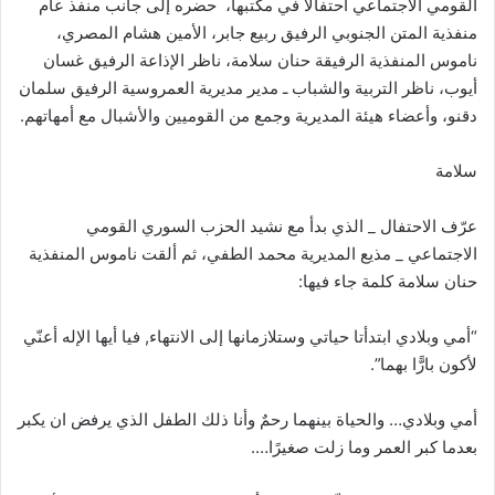
القومي الاجتماعي احتفالًا في مكتبها، حضره إلى جانب منفذ عام
منفذية المتن الجنوبي الرفيق ربيع جابر، الأمين هشام المصري،
ناموس المنفذية الرفيقة حنان سلامة، ناظر الإذاعة الرفيق غسان
أيوب، ناظر التربية والشباب ـ مدير مديرية العمروسية الرفيق سلمان
دقنو، وأعضاء هيئة المديرية وجمع من القوميين والأشبال مع أمهاتهم.
سلامة
عرّف الاحتفال _ الذي بدأ مع نشيد الحزب السوري القومي
الاجتماعي _ مذيع المديرية محمد الطفي، ثم ألقت ناموس المنفذية
حنان سلامة كلمة جاء فيها:
“أمي وبلادي ابتدأتا حياتي وستلازمانها إلى الانتهاء, فيا أيها الإله أعنّي
لأكون بارًّا بهما”.
أمي وبلادي… والحياة بينهما رحمٌ وأنا ذلك الطفل الذي يرفض ان يكبر
بعدما كبر العمر وما زلت صغيرًا….