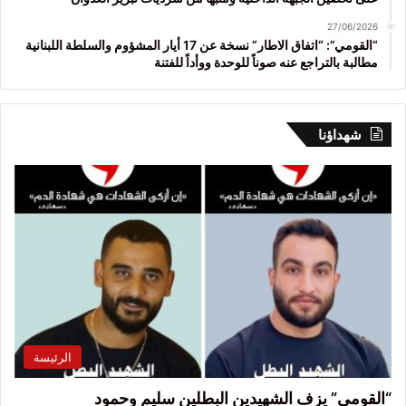
27/06/2026
“القومي”: “اتفاق الاطار” نسخة عن 17 أيار المشؤوم والسلطة اللبنانية
مطالبة بالتراجع عنه صوناً للوحدة ووأداً للفتنة
شهداؤنا
الرئيسة
“القومي” يزف الشهيدين البطلين سليم وحمود