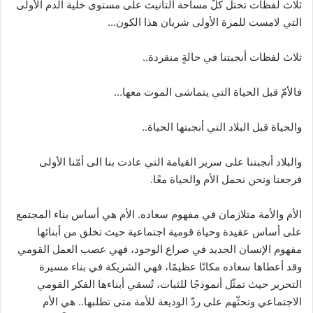
ثلاث لفظات تحتل كلّ مساحة التأنيث على مستوى خلية الدم الأولى
التي لامست للمرة الأولى شريان هذا الكون…
ثلاث لفظات أنجبتنا في حالةٍ منفردة..
فالأمّ قبل الحياة التي يتماشى الموت معها…
والحياة قبل البلاد التي أنجبتها الحياة..
والبلاد أنجبتنا على سرير القيامة التي عادت بنا الى أمّنا الأولى
فرجعنا ونحن نحمل الأم والحياة معًا.
الأم والأمة متلازمان في مفهوم سعاده. الأم هي أساس بناء المجتمع
على أساس عقيدة وحياة قومية اجتماعية حيث تخلق من أبنائها
مفهوم الإنسان الجديد في صراع الوجود، فهي عصب العمل القومي
وقد أعطاها سعاده مكانًا عظيمًا، فهي الشريكة في بناء مسيرة
التحرير حيث تمثّل أنموذجًا للثبات، تُسقي أبناءها الفكر القومي
الاجتماعي وتحثّهم على ردّ الوديعة للأمة متى تطلبها.. هي الأم