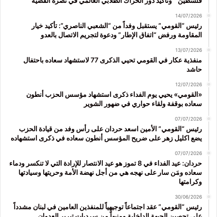
فلسطين” وتأكيد دور الحراك الطلابي العالمي في نصرة القضية
14/07/2026
رئيس “القومي” يستقبل وفداً من “الشعبي الناصري”: تأكيد خيار
المقاومة ورفض “اتفاق الإطار” ودعوة لتجريم الاتصال بالعدو
13/07/2026
منفذية عكار في القومي تحيي الذكرى 77 لاستشهاد سعاده باحتفال
حاشد
12/07/2026
«القومي» يحيي يوم الفداء ذكرى استشهاد مؤسس الحزب أنطون
سعاده بوقفة ولقاء حواري في ضهور الشوير
07/07/2026
رئيس “القومي” الأمين اسعد حردان على رأس وفد من قيادة الحزب
يضع اكليل زهر على ضريح المؤسس أنطون سعاده في ذكرى استشهاده
07/07/2026
حردان: عيد الفداء في 8 تموز هو عيد الانتصار للإرادة التي لا تنكسر ودماء
سعاده ومَن سار على نهجه هي من أجل نهضة الأمة وحريتها وسيادتها
وكرامتها
30/06/2026
رئيس “القومي” عقد اجتماعاً توجيهياً للمنفذين العامين في لبنان مشدداً
على تحصين الجبهة الداخلية ومنبهاً من سرديات تبرير العدوان