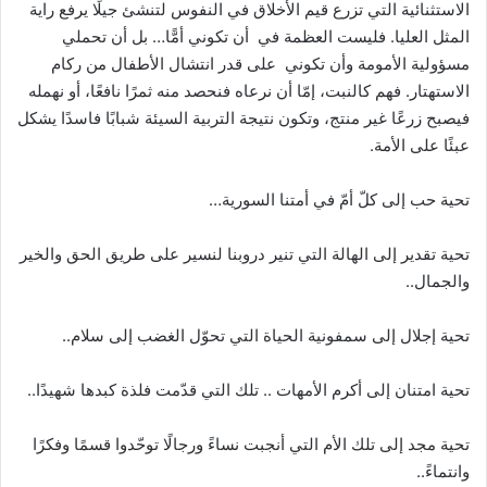
الاستثنائية التي تزرع قيم الأخلاق في النفوس لتنشئ جيلًا يرفع راية
المثل العليا. فليست العظمة في أن تكوني أمًّا… بل أن تحملي
مسؤولية الأمومة وأن تكوني على قدر انتشال الأطفال من ركام
الاستهتار. فهم كالنبت، إمّا أن نرعاه فنحصد منه ثمرًا نافعًا، أو نهمله
فيصبح زرعًا غير منتج، وتكون نتيجة التربية السيئة شبابًا فاسدًا يشكل
عبئًا على الأمة.
تحية حب إلى كلّ أمّ في أمتنا السورية…
تحية تقدير إلى الهالة التي تنير دروبنا لنسير على طريق الحق والخير
والجمال..
تحية إجلال إلى سمفونية الحياة التي تحوّل الغضب إلى سلام..
تحية امتنان إلى أكرم الأمهات .. تلك التي قدّمت فلذة كبدها شهيدًا..
تحية مجد إلى تلك الأم التي أنجبت نساءً ورجالًا توحّدوا قسمًا وفكرًا
وانتماءً..