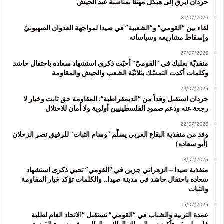
حردان أبرق إلى هيكل مهنئاً بمناسبة عيد الجيش
31/07/2026
لقاء بين “القومي” و”الشعبية” في صيدا لمواجهة العدوان الصهيونيّ
وإسقاط مشاريعه وسياساته
27/07/2026
منفذيّة بعلبك في “القوميّ” أحيَت ذكرى استشهاد سعاده باحتفال حاشد
وكلمات أكدت التمسّك بثلاثيّة الشعب والجيش والمقاومة
23/07/2026
حردان استقبل وفداً من “الديمقراطية”: المقاومة حق ثابت وخيار لا
رجعة عنه ودعم صمود الفلسطينيين أولوية ولا أمان للاحتلال
22/07/2026
وفد من منفذية البقاع الغربي يسلّم “وسام الثبات” للرفيق نصر الزحلان
(أبو سعاده)
18/07/2026
منفذية صيدا – الزهراني جزين في “القومي” تحيي ذكرى استشهاد
سعاده باحتفال حاشد في مدينة صيدا.. والكلمات تؤكد خيار المقاومة
والثبات
15/07/2026
عمدة التربية والشباب في “القومي” تستقبل “الاتحاد العام لطلبة