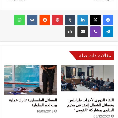
فيسبوك
‫X
لينكدإن
‏Tumblr
بينتيريست
‏Reddit
‏VKontakte
واتساب
تيلقرام
ڤايبر
مشاركة عبر البريد
طباعة
مقالات ذات صلة
اللقاء الدوري لأحزاب طرابلس
الفصائل الفلسطينية تبارك عملية
وفصائل الشمال إنعقد في مخيم
بيت لحم البطولية
البداوي بمشاركة “القومي”
16/09/2018
05/12/2021