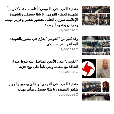
منفذية الغرب في “القومي” أقامت احتفالاً تكريمياً
لشهيدة العطاء القومي رنا شيّا حسيكي وللشهيدة
الإعلامية سوزان الخليل بحضور شعبي وحزبي مهيب
وحردان يمنحهما أوسمة
19/04/2026
وفد كبير من “القومي” يعزّي في بيصور بالشهيدة
البطلة رنا شيا حسيكي
12/04/2026
“القومي” ينعى الأمين المناضل نبيه بلوط:صدق
التعاقد مع سعاده وبقي ثابتاً على نهج حزبه
12/04/2026
منفذية الغرب في القومي” وأهالي بيصور والجوار
شيّعوا الشهيدة رنا شيّا حسيكي بمأتم مهيب
09/04/2026