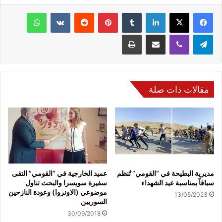
فيسبوك
‫X
لينكدإن
‏Tumblr
بينتيريست
‏Reddit
‏VKontakte
واتساب
تيلقرام
ڤايبر
مشاركة عبر البريد
طباعة
مقالات ذات صلة
مديرية البطيحة في “القومي” تُنظم
عميد الخارجية في “القومي” التقى
سباقاً بمناسبة عيد الشهداء
سفيرة سويسرا والبحث تناول
موضوعي (الاونروا) وعودة النازحين
13/05/2023
السوريين
30/09/2018