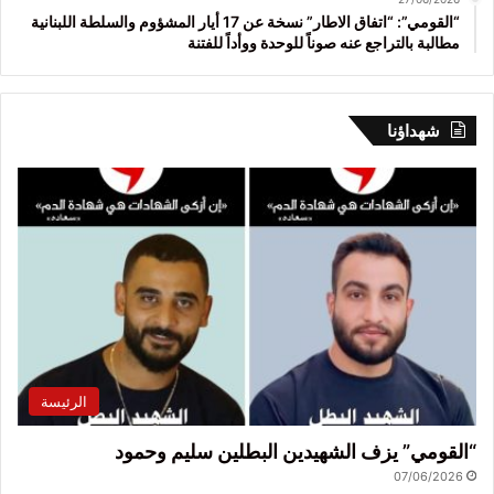
“القومي”: “اتفاق الاطار” نسخة عن 17 أيار المشؤوم والسلطة اللبنانية
مطالبة بالتراجع عنه صوناً للوحدة ووأداً للفتنة
شهداؤنا
الرئيسة
“القومي” يزف الشهيدين البطلين سليم وحمود
07/06/2026