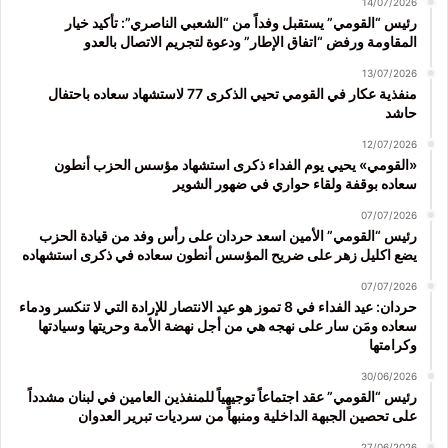
14/07/2026
رئيس “القومي” يستقبل وفداً من “الشعبي الناصري”: تأكيد خيار
المقاومة ورفض “اتفاق الإطار” ودعوة لتجريم الاتصال بالعدو
13/07/2026
منفذية عكار في القومي تحيي الذكرى 77 لاستشهاد سعاده باحتفال
حاشد
12/07/2026
«القومي» يحيي يوم الفداء ذكرى استشهاد مؤسس الحزب أنطون
سعاده بوقفة ولقاء حواري في ضهور الشوير
07/07/2026
رئيس “القومي” الأمين اسعد حردان على رأس وفد من قيادة الحزب
يضع اكليل زهر على ضريح المؤسس أنطون سعاده في ذكرى استشهاده
07/07/2026
حردان: عيد الفداء في 8 تموز هو عيد الانتصار للإرادة التي لا تنكسر ودماء
سعاده ومَن سار على نهجه هي من أجل نهضة الأمة وحريتها وسيادتها
وكرامتها
30/06/2026
رئيس “القومي” عقد اجتماعاً توجيهياً للمنفذين العامين في لبنان مشدداً
على تحصين الجبهة الداخلية ومنبهاً من سرديات تبرير العدوان
27/06/2026