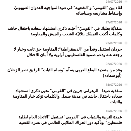
31/07/2026
لقاء بين “القومي” و”الشعبية” في صيدا لمواجهة العدوان الصهيونيّ
وإسقاط مشاريعه وسياساته
27/07/2026
منفذيّة بعلبك في “القوميّ” أحيَت ذكرى استشهاد سعاده باحتفال حاشد
وكلمات أكدت التمسّك بثلاثيّة الشعب والجيش والمقاومة
23/07/2026
حردان استقبل وفداً من “الديمقراطية”: المقاومة حق ثابت وخيار لا
رجعة عنه ودعم صمود الفلسطينيين أولوية ولا أمان للاحتلال
22/07/2026
وفد من منفذية البقاع الغربي يسلّم “وسام الثبات” للرفيق نصر الزحلان
(أبو سعاده)
18/07/2026
منفذية صيدا – الزهراني جزين في “القومي” تحيي ذكرى استشهاد
سعاده باحتفال حاشد في مدينة صيدا.. والكلمات تؤكد خيار المقاومة
والثبات
15/07/2026
عمدة التربية والشباب في “القومي” تستقبل “الاتحاد العام لطلبة
فلسطين” وتأكيد دور الحراك الطلابي العالمي في نصرة القضية