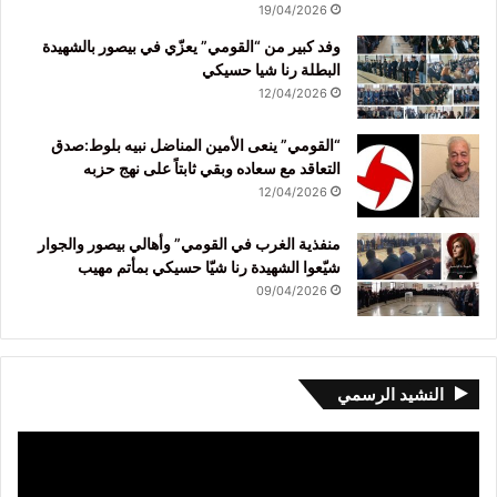
19/04/2026
وفد كبير من “القومي” يعزّي في بيصور بالشهيدة
البطلة رنا شيا حسيكي
12/04/2026
“القومي” ينعى الأمين المناضل نبيه بلوط:صدق
التعاقد مع سعاده وبقي ثابتاً على نهج حزبه
12/04/2026
منفذية الغرب في القومي” وأهالي بيصور والجوار
شيّعوا الشهيدة رنا شيّا حسيكي بمأتم مهيب
09/04/2026
النشيد الرسمي
مشغل
الفيديو