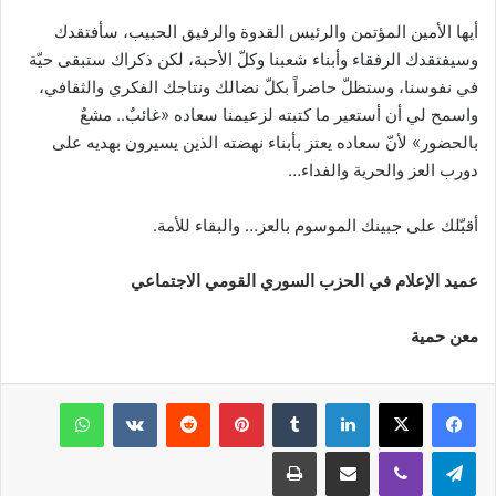
أيها الأمين المؤتمن والرئيس القدوة والرفيق الحبيب، سأفتقدك
وسيفتقدك الرفقاء وأبناء شعبنا وكلّ الأحبة، لكن ذكراك ستبقى حيّة
في نفوسنا، وستظلّ حاضراً بكلّ نضالك ونتاجك الفكري والثقافي،
واسمح لي أن أستعير ما كتبته لزعيمنا سعاده «غائبٌ.. مشعٌ
بالحضور» لأنّ سعاده يعتز بأبناء نهضته الذين يسيرون بهديه على
دورب العز والحرية والفداء…
أقبّلك على جبينك الموسوم بالعز… والبقاء للأمة.
عميد الإعلام في الحزب السوري القومي الاجتماعي
معن حمية
فيسبوك
‫X
لينكدإن
‏Tumblr
بينتيريست
‏Reddit
‏VKontakte
واتساب
تيلقرام
ڤايبر
مشاركة عبر البريد
طباعة