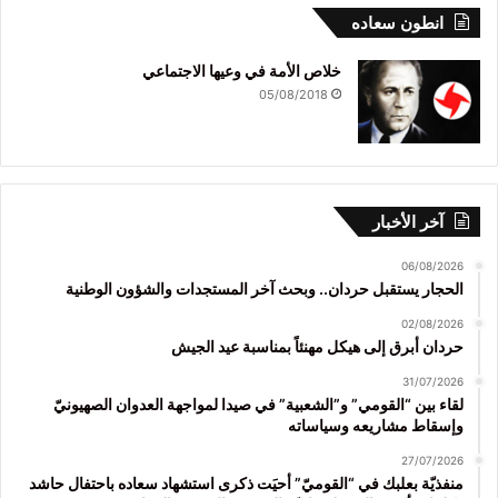
انطون سعاده
خلاص الأمة في وعيها الاجتماعي
05/08/2018
آخر الأخبار
06/08/2026
الحجار يستقبل حردان.. وبحث آخر المستجدات والشؤون الوطنية
02/08/2026
حردان أبرق إلى هيكل مهنئاً بمناسبة عيد الجيش
31/07/2026
لقاء بين “القومي” و”الشعبية” في صيدا لمواجهة العدوان الصهيونيّ
وإسقاط مشاريعه وسياساته
27/07/2026
منفذيّة بعلبك في “القوميّ” أحيَت ذكرى استشهاد سعاده باحتفال حاشد