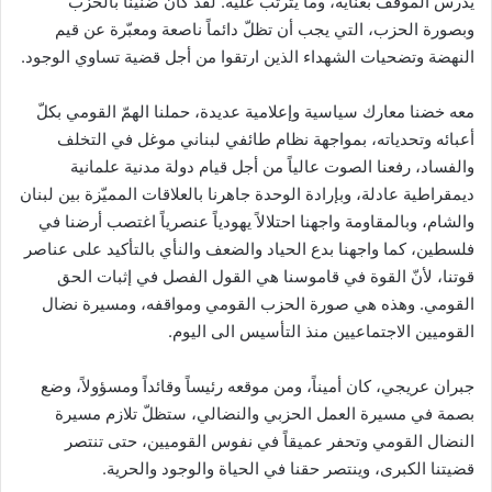
يدرس الموقف بعناية، وما يترتب عليه. لقد كان ضنيناً بالحزب
وبصورة الحزب، التي يجب أن تظلّ دائماً ناصعة ومعبّرة عن قيم
النهضة وتضحيات الشهداء الذين ارتقوا من أجل قضية تساوي الوجود.
معه خضنا معارك سياسية وإعلامية عديدة، حملنا الهمّ القومي بكلّ
أعبائه وتحدياته، بمواجهة نظام طائفي لبناني موغل في التخلف
والفساد، رفعنا الصوت عالياً من أجل قيام دولة مدنية علمانية
ديمقراطية عادلة، وبإرادة الوحدة جاهرنا بالعلاقات المميّزة بين لبنان
والشام، وبالمقاومة واجهنا احتلالاً يهودياً عنصرياً اغتصب أرضنا في
فلسطين، كما واجهنا بدع الحياد والضعف والنأي بالتأكيد على عناصر
قوتنا، لأنّ القوة في قاموسنا هي القول الفصل في إثبات الحق
القومي. وهذه هي صورة الحزب القومي ومواقفه، ومسيرة نضال
القوميين الاجتماعيين منذ التأسيس الى اليوم.
جبران عريجي، كان أميناً، ومن موقعه رئيساً وقائداً ومسؤولاً، وضع
بصمة في مسيرة العمل الحزبي والنضالي، ستظلّ تلازم مسيرة
النضال القومي وتحفر عميقاً في نفوس القوميين، حتى تنتصر
قضيتنا الكبرى، وينتصر حقنا في الحياة والوجود والحرية.