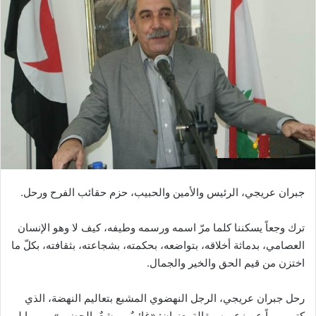
جبران عريجي، الرئيس والأمين والحبيب، حزم حقائب الفرح ورحل.
ترك وجعاً يسكننا كلما مرّ اسمه ورسمه وطيفه، كيف لا وهو الإنسان
العصامي، بدماثة أخلاقه، بتواضعه، بحكمته، بشجاعته، بثقافته، بكلّ ما
اختزن من قيم الحق والخير والجمال.
رحل جبران عريجي، الرجل النهضوي المشبع بتعاليم النهضة، الذي
كتب يوماً عن زعميه مقالة بعنوان: «غائبٌ.. مشعٌ بالحضور»، وربما لم