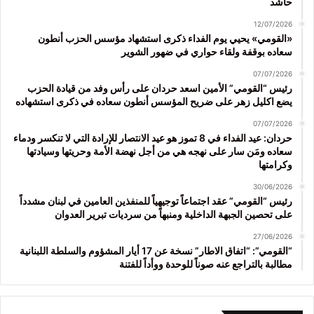
حاشد
12/07/2026
«القومي» يحيي يوم الفداء ذكرى استشهاد مؤسس الحزب أنطون
سعاده بوقفة ولقاء حواري في ضهور الشوير
07/07/2026
رئيس “القومي” الأمين اسعد حردان على رأس وفد من قيادة الحزب
يضع اكليل زهر على ضريح المؤسس أنطون سعاده في ذكرى استشهاده
07/07/2026
حردان: عيد الفداء في 8 تموز هو عيد الانتصار للإرادة التي لا تنكسر ودماء
سعاده ومَن سار على نهجه هي من أجل نهضة الأمة وحريتها وسيادتها
وكرامتها
30/06/2026
رئيس “القومي” عقد اجتماعاً توجيهياً للمنفذين العامين في لبنان مشدداً
على تحصين الجبهة الداخلية ومنبهاً من سرديات تبرير العدوان
27/06/2026
“القومي”: “اتفاق الاطار” نسخة عن 17 أيار المشؤوم والسلطة اللبنانية
مطالبة بالتراجع عنه صوناً للوحدة ووأداً للفتنة