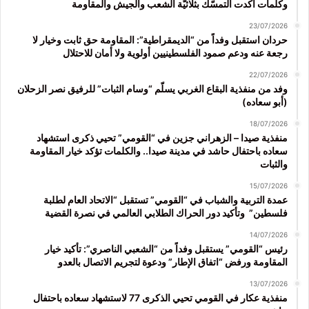
وكلمات أكدت التمسّك بثلاثيّة الشعب والجيش والمقاومة
23/07/2026
حردان استقبل وفداً من “الديمقراطية”: المقاومة حق ثابت وخيار لا
رجعة عنه ودعم صمود الفلسطينيين أولوية ولا أمان للاحتلال
22/07/2026
وفد من منفذية البقاع الغربي يسلّم “وسام الثبات” للرفيق نصر الزحلان
(أبو سعاده)
18/07/2026
منفذية صيدا – الزهراني جزين في “القومي” تحيي ذكرى استشهاد
سعاده باحتفال حاشد في مدينة صيدا.. والكلمات تؤكد خيار المقاومة
والثبات
15/07/2026
عمدة التربية والشباب في “القومي” تستقبل “الاتحاد العام لطلبة
فلسطين” وتأكيد دور الحراك الطلابي العالمي في نصرة القضية
14/07/2026
رئيس “القومي” يستقبل وفداً من “الشعبي الناصري”: تأكيد خيار
المقاومة ورفض “اتفاق الإطار” ودعوة لتجريم الاتصال بالعدو
13/07/2026
منفذية عكار في القومي تحيي الذكرى 77 لاستشهاد سعاده باحتفال