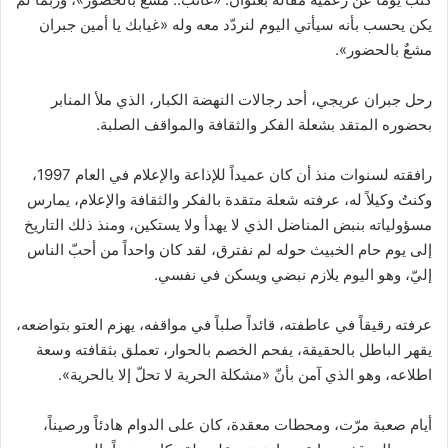
يكن يحسب بأنه سيأتي اليوم لنردّد معه وله «غيابك يا أمين جبران
مشعٌ بالحضور».
رحل جبران عريجي، أحد رجالات النهضة الكبار، الذي ملأ المنابر
بحضوره المتقد بشعلة الفكر والثقافة والمواقف الصلبة.
رافقته لسنوات منذ أن كان عميداً للإذاعة والإعلام في العام 1997،
وكنتُ وكيلاً له، عرفته شعلة متقدة بالفكر والثقافة والإعلام، يمارس
مسؤولياته بنبض المناضل الذي لا يهدأ ولا يستكين، ومنذ ذلك التاريخ
إلى يوم حام الخبيث حوله لم نفترق، لقد كان واحداً من أحبّ الناس
إليّ، وهو اليوم يلازم نبضي ويسكن في نفسي.
عرفته رقيقاً في عاطفته، قائداً صلباً في مواقفه، يهزم العتو بتواضعه،
يقهر الباطل بالحقيقة، يفحم الخصم بالحوار، تعملق بثقافته وسعة
اطلاعه، وهو الذي آمن بأنّ «مشكلة الحرية لا تحلّ إلا بالحرية».
أيام صعبة مرّت، ومحطات معقدة، كان على الدوام هادئاً ورصيناً،