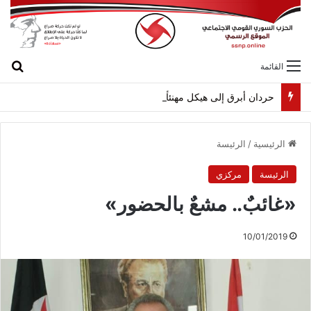
بح
القائمة
حردان أبرق إلى هيكل مهنئاً بمناسبة عيد الجيش
الرئيسية
/
الرئيسة
الرئيسة
مركزي
«غائبٌ.. مشعٌ بالحضور»
10/01/2019