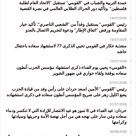
عمدة التربية والشباب في “القومي” تستقبل “الاتحاد العام لطلبة
فلسطين” وتأكيد دور الحراك الطلابي العالمي في نصرة القضية
14/07/2026
رئيس “القومي” يستقبل وفداً من “الشعبي الناصري”: تأكيد خيار
المقاومة ورفض “اتفاق الإطار” ودعوة لتجريم الاتصال بالعدو
13/07/2026
منفذية عكار في القومي تحيي الذكرى 77 لاستشهاد سعاده باحتفال
حاشد
12/07/2026
«القومي» يحيي يوم الفداء ذكرى استشهاد مؤسس الحزب أنطون
سعاده بوقفة ولقاء حواري في ضهور الشوير
07/07/2026
رئيس “القومي” الأمين اسعد حردان على رأس وفد من قيادة الحزب
يضع اكليل زهر على ضريح المؤسس أنطون سعاده في ذكرى استشهاده
07/07/2026
حردان: عيد الفداء في 8 تموز هو عيد الانتصار للإرادة التي لا تنكسر ودماء
سعاده ومَن سار على نهجه هي من أجل نهضة الأمة وحريتها وسيادتها
وكرامتها
30/06/2026