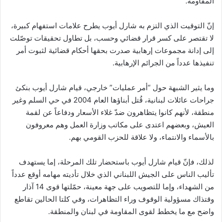
المقاومة.
إنّ التوقيت الذي التزم به شارل أيوب يطرح علامات استفهام كبيرة،
لا تقتصر على كسر قرار قضائي وحسب، بل تطاول تحقيقات توصّلت
إلى إدانة مجموعات إرهابية صدرت بحقها أحكام قضائية لثبوت أمر
تنفيذها عدداً من الجرائم الإرهابية.
وما يثير الشبهة حول “أمر عمليات” خارجي، قيام شارل أيوب بنكئ
جراحات عائلات لبنانية، قُتل أبناؤها العام 2004 في حي السلم وغير
منطقة، لأنهم كانوا يتظاهرون ضدّ غلاء الأسعار ودفاعاً عن لقمة
العيش، وبعضهم اعتدى على مكاتب وزارة العمل وهم معروفون
بالأسماء والانتماء، ولا علاقة للحزب القومي بهم.
لذلك، فإنّ قيام شارل أيوب باستحضار تلك المرحلة، إما يستهدف
تأليب الناس على الجيش اللبناني الذي خلال تأديته مهامه أوقع عدداً
من الشهداء، وإما للتصويب على جهة معينة، حمّلتها قوى 14 آذار
وقتذاك مسؤولية الوقوف وراء التظاهرات، وفي كلتا الحالين تقاطع
واضح مع ما يخطط لقوى المقاومة في لبنان والمنطقة.