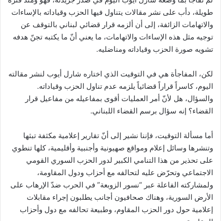
طويلة، دأب على نشر مقالات يتناول فيها الحزب وقياداته بالإساءات
والاتهامات الزائفة، إلى أن ألزمه قرار قضائي لبناني بالتوقف عن
توجيه مثل هذه الإساءات والاتهامات، ما يعني أنّ ما يكتبه تجنّ هدفه
تشويه صورة الحزب وقياداته ومناضليه.
لكن، المفاجأة هي في التوقيت الذي اختاره شارل أيوب لنشر مقالته
اليوم، كاسراً قراراً قضائياً يلزمه عدم تناول الحزب وقياداته.
والسؤال، هل لأنّ أمر العمليات أقوى بمفاعيله من مفاعيل قرار
القضاء؟ إنه سؤال برسم القضاء اللبناني.
أما مسألة التوقيت، فإننا نشير إلى أنّ تقارير إعلامية مكثفة تبثها
وتنشرها وسائل إعلام ومواقع صهيونية وأجنبية وأقليمية، كلها تنطوي
على تحذير من هذا التنامي الكبير لدور الحزب السوري القومي
الاجتماعي وتحرّض عليه لتحالفه مع أحزاب ودول المقاومة،
ولمشاركته الفاعلة عبر “نسور الزوبعة” في الحرب ضدّ الإرهاب على
الأرض السورية، وهناك صحافيون أجانب يطلبون إجراء مقابلات
إعلامية حول دور الحزب المقاوم، وطبيعة تحالفه مع دول وأحزاب