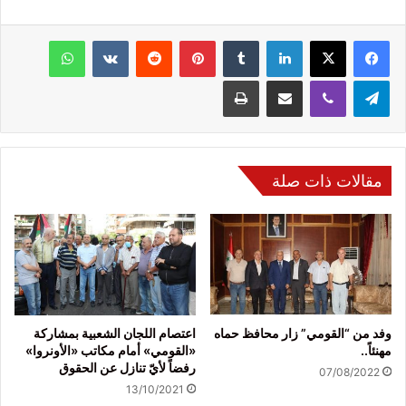
فيسبوك
‫X
لينكدإن
‏Tumblr
بينتيريست
‏Reddit
‏VKontakte
واتساب
تيلقرام
ڤايبر
مشاركة عبر البريد
طباعة
مقالات ذات صلة
وفد من “القومي” زار محافظ حماه
اعتصام اللجان الشعبية بمشاركة
مهنئاً..
«القومي» أمام مكاتب «الأونروا»
رفضاً لأيّ تنازل عن الحقوق
07/08/2022
13/10/2021