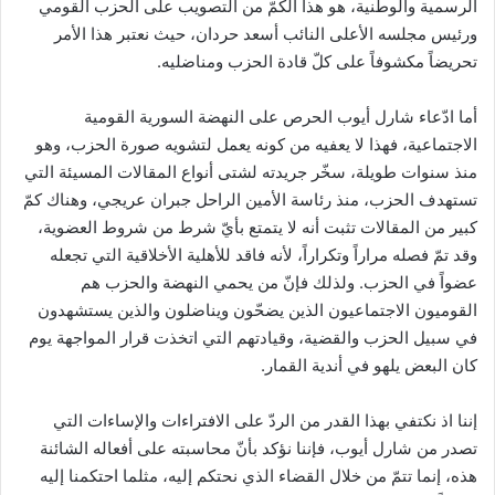
الرسمية والوطنية، هو هذا الكمّ من التصويب على الحزب القومي
ورئيس مجلسه الأعلى النائب أسعد حردان، حيث نعتبر هذا الأمر
تحريضاً مكشوفاً على كلّ قادة الحزب ومناضليه.
أما ادّعاء شارل أيوب الحرص على النهضة السورية القومية
الاجتماعية، فهذا لا يعفيه من كونه يعمل لتشويه صورة الحزب، وهو
منذ سنوات طويلة، سخّر جريدته لشتى أنواع المقالات المسيئة التي
تستهدف الحزب، منذ رئاسة الأمين الراحل جبران عريجي، وهناك كمّ
كبير من المقالات تثبت أنه لا يتمتع بأيّ شرط من شروط العضوية،
وقد تمّ فصله مراراً وتكراراً، لأنه فاقد للأهلية الأخلاقية التي تجعله
عضواً في الحزب. ولذلك فإنّ من يحمي النهضة والحزب هم
القوميون الاجتماعيون الذين يضحّون ويناضلون والذين يستشهدون
في سبيل الحزب والقضية، وقيادتهم التي اتخذت قرار المواجهة يوم
كان البعض يلهو في أندية القمار.
إننا اذ نكتفي بهذا القدر من الردّ على الافتراءات والإساءات التي
تصدر من شارل أيوب، فإننا نؤكد بأنّ محاسبته على أفعاله الشائنة
هذه، إنما تتمّ من خلال القضاء الذي نحتكم إليه، مثلما احتكمنا إليه