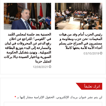
رئيس الحزب أمام وفد من هيئات
الحسنية بعد جلسة لمجلس العُمد
المخيمات: نحن حزب ومقاومة و
في “القومي”: للتراجع عن اعلان
مستمرون في الصراع حتى يسلم
رفع الدعم عن المحروقات في لبنان
أعداء الأمة للأمة بحقها كاملاً
والمسارعة إلى البدء بتوزيع البطاقة
التمويلية.. ونهنئ بتشكيل الحكومة
03/10/2019
السورية وباختيار العميدة ديالا بركات
لتمثيل حزبنا
12/08/2021
اترك تعليقاً
لن يتم نشر عنوان بريدك الإلكتروني.
الحقول الإلزامية مشار إليها بـ
*
ا