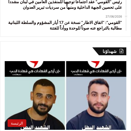
رئيس “القومي” عقد اجتماعاً توجيهياً للمنفذين العامين في لبنان مشدداً
على تحصين الجبهة الداخلية ومنبهاً من سرديات تبرير العدوان
27/06/2026
“القومي”: “اتفاق الاطار” نسخة عن 17 أيار المشؤوم والسلطة اللبنانية
مطالبة بالتراجع عنه صوناً للوحدة ووأداً للفتنة
شهداؤنا
الرئيسة