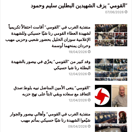
“القومي” يزف الشهيدين البطلين سليم وحمود
07/06/2026
منفذية الغرب في “القومي” أقامت احتفالاً تكريمياً
لشهيدة العطاء القومي رنا شيّا حسيكي وللشهيدة
الإعلامية سوزان الخليل بحضور شعبي وحزبي مهيب
وحردان يمنحهما أوسمة
19/04/2026
وفد كبير من “القومي” يعزّي في بيصور بالشهيدة
البطلة رنا شيا حسيكي
12/04/2026
“القومي” ينعى الأمين المناضل نبيه بلوط:صدق
التعاقد مع سعاده وبقي ثابتاً على نهج حزبه
12/04/2026
منفذية الغرب في القومي” وأهالي بيصور والجوار
شيّعوا الشهيدة رنا شيّا حسيكي بمأتم مهيب
09/04/2026