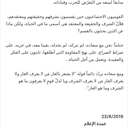
سابقاً لمنعه من التعرّض للحزب وقياداته.
القوميون الاجتماعيون حين يقسمون بشرفهم وحقيقتهم ومعتقدهم،
فلأنّ الشرف والحقيقة والمعتقد هي أسمى ما في الحياة، ولكن ماذا
عن الذين يحنثون بالقسم؟
ختاماً: نحن مع سعاده، لم نتركه، لم نخذله، بقينا معه، في حزبه، على
صراط الصراع، على نهج المقاومة التي أطلقها، ثابتون على الفكر
والعقيدة، ونعمل من أجل الحياة…
ومع سعاده نردّد دائماً قوله “لا يشعر بالعار مَن لا يعرف العار ولا
يعرف العار مَن لا يعرف الشرف ويا لذلّ قومٍ لا يعرفون ما هو
الشرف وما هو العار”.
/2019
23/
8
عمدة الإعلام