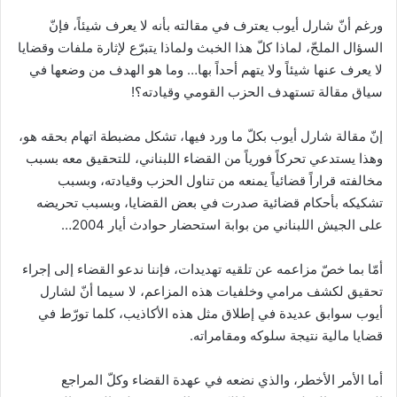
ورغم أنّ شارل أيوب يعترف في مقالته بأنه لا يعرف شيئاً، فإنّ
السؤال الملحّ، لماذا كلّ هذا الخبث ولماذا يتبرّع لإثارة ملفات وقضايا
لا يعرف عنها شيئاً ولا يتهم أحداً بها… وما هو الهدف من وضعها في
سياق مقالة تستهدف الحزب القومي وقيادته؟!
إنّ مقالة شارل أيوب بكلّ ما ورد فيها، تشكل مضبطة اتهام بحقه هو،
وهذا يستدعي تحركاً فورياً من القضاء اللبناني، للتحقيق معه بسبب
مخالفته قراراً قضائياً يمنعه من تناول الحزب وقيادته، وبسبب
تشكيكه بأحكام قضائية صدرت في بعض القضايا، وبسبب تحريضه
على الجيش اللبناني من بوابة استحضار حوادث أيار 2004…
أمّا بما خصّ مزاعمه عن تلقيه تهديدات، فإننا ندعو القضاء إلى إجراء
تحقيق لكشف مرامي وخلفيات هذه المزاعم، لا سيما أنّ لشارل
أيوب سوابق عديدة في إطلاق مثل هذه الأكاذيب، كلما تورّط في
قضايا مالية نتيجة سلوكه ومقامراته.
أما الأمر الأخطر، والذي نضعه في عهدة القضاء وكلّ المراجع