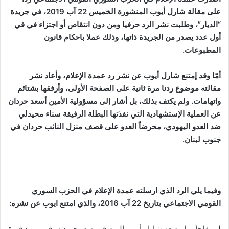
على مقالة شارل أيوب المنشورة الخميس 22 آب 2019، في جريدة
“الديار”، وطلبت نشر الرد
حرفيا ومن دون انتقاص أو اجتزاء
في في
أول عدد يصدر من الجريدة ذاتها، وذلك عملا باحكام قانون
المطبوعات.
أمّا وقد إمتنع شارل أيوب عن نشر رد عمدة الإعلام، وأعاد نشر
مقالته موضوع ردنا مرة ثانية على الصفحة الأولى، وأرفقها بشتائم
واتهامات. ولم يكتف بذلك، بل أشار إلى مسؤولية الأمين أسعد حردان
عن العملية الإستشهادية التي نفذتها البطلة الرفيقة سناء محيدلي
ضد العدو اليهودي، محرضاً العدو على قصف منزل النائب حردان في
جنوب لبنان.
وفيما يلي الرد الذي ارسلته عمدة الإعلام في الحزب السوري
القومي الاجتماعي بتاريخ 22 آب 2016، والذي امتنع ايوب عن نشره:
لم نفاجأ بما وضعه شارل أيوب اليوم في صدر جريدته، فهو ومنذ فترة