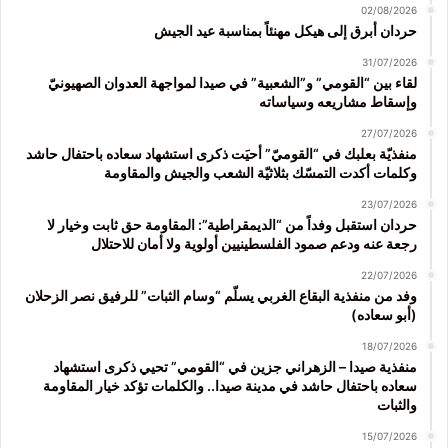
02/08/2026
حردان أبرق إلى هيكل مهنئاً بمناسبة عيد الجيش
31/07/2026
لقاء بين “القومي” و”الشعبية” في صيدا لمواجهة العدوان الصهيونيّ
وإسقاط مشاريعه وسياساته
27/07/2026
منفذيّة بعلبك في “القوميّ” أحيَت ذكرى استشهاد سعاده باحتفال حاشد
وكلمات أكدت التمسّك بثلاثيّة الشعب والجيش والمقاومة
23/07/2026
حردان استقبل وفداً من “الديمقراطية”: المقاومة حق ثابت وخيار لا
رجعة عنه ودعم صمود الفلسطينيين أولوية ولا أمان للاحتلال
22/07/2026
وفد من منفذية البقاع الغربي يسلّم “وسام الثبات” للرفيق نصر الزحلان
(أبو سعاده)
18/07/2026
منفذية صيدا – الزهراني جزين في “القومي” تحيي ذكرى استشهاد
سعاده باحتفال حاشد في مدينة صيدا.. والكلمات تؤكد خيار المقاومة
والثبات
15/07/2026