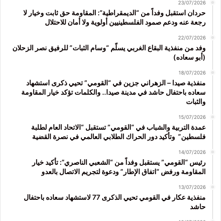
23/07/2026
حردان استقبل وفداً من “الديمقراطية”: المقاومة حق ثابت وخيار لا
رجعة عنه ودعم صمود الفلسطينيين أولوية ولا أمان للاحتلال
22/07/2026
وفد من منفذية البقاع الغربي يسلّم “وسام الثبات” للرفيق نصر الزحلان
(أبو سعاده)
18/07/2026
منفذية صيدا – الزهراني جزين في “القومي” تحيي ذكرى استشهاد
سعاده باحتفال حاشد في مدينة صيدا.. والكلمات تؤكد خيار المقاومة
والثبات
15/07/2026
عمدة التربية والشباب في “القومي” تستقبل “الاتحاد العام لطلبة
فلسطين” وتأكيد دور الحراك الطلابي العالمي في نصرة القضية
14/07/2026
رئيس “القومي” يستقبل وفداً من “الشعبي الناصري”: تأكيد خيار
المقاومة ورفض “اتفاق الإطار” ودعوة لتجريم الاتصال بالعدو
13/07/2026
منفذية عكار في القومي تحيي الذكرى 77 لاستشهاد سعاده باحتفال
حاشد