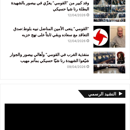
وفد كبير من “القومي” يعزّي في بيصور بالشهيدة
البطلة رنا شيا حسيكي
12/04/2026
“القومي” ينعى الأمين المناضل نبيه بلوط:صدق
التعاقد مع سعاده وبقي ثابتاً على نهج حزبه
12/04/2026
منفذية الغرب في القومي” وأهالي بيصور والجوار
شيّعوا الشهيدة رنا شيّا حسيكي بمأتم مهيب
09/04/2026
النشيد الرسمي
مشغل
الفيديو