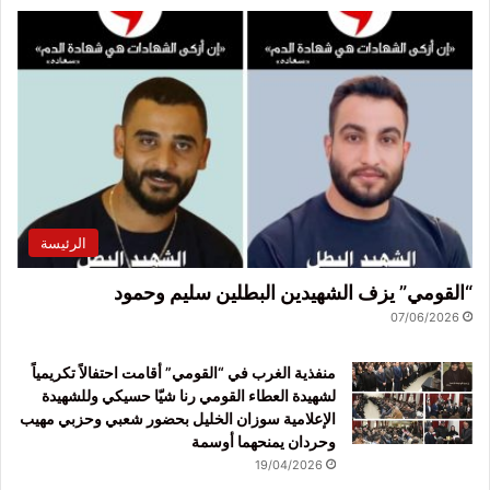
الرئيسة
“القومي” يزف الشهيدين البطلين سليم وحمود
07/06/2026
منفذية الغرب في “القومي” أقامت احتفالاً تكريمياً
لشهيدة العطاء القومي رنا شيّا حسيكي وللشهيدة
الإعلامية سوزان الخليل بحضور شعبي وحزبي مهيب
وحردان يمنحهما أوسمة
19/04/2026