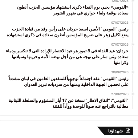
12/07/2026
«القومي» يحيي يوم الفداء ذكرى استشهاد مؤسس الحزب أنطون
سعاده بوقفة ولقاء حواري في ضهور الشوير
07/07/2026
رئيس “القومي” الأمين اسعد حردان على رأس وفد من قيادة الحزب
يضع اكليل زهر على ضريح المؤسس أنطون سعاده في ذكرى استشهاده
07/07/2026
حردان: عيد الفداء في 8 تموز هو عيد الانتصار للإرادة التي لا تنكسر ودماء
سعاده ومَن سار على نهجه هي من أجل نهضة الأمة وحريتها وسيادتها
وكرامتها
30/06/2026
رئيس “القومي” عقد اجتماعاً توجيهياً للمنفذين العامين في لبنان مشدداً
على تحصين الجبهة الداخلية ومنبهاً من سرديات تبرير العدوان
27/06/2026
“القومي”: “اتفاق الاطار” نسخة عن 17 أيار المشؤوم والسلطة اللبنانية
مطالبة بالتراجع عنه صوناً للوحدة ووأداً للفتنة
شهداؤنا