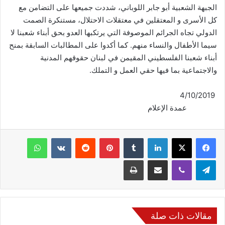
الجبهة الشعبية أبو جابر اللوباني، شددت جميعها على التضامن مع
كل الأسرى و المعتقلين في معتقلات الاحتلال، مستنكرة الصمت
الدولي تجاه الجرائم الموصوفة التي يرتكبها العدو بحق أبناء شعبنا لا
سيما الأطفال والنساء منهم. كما أكدوا على المطالبات السابقة بمنح
أبناء شعبنا الفلسطيني المقيمن في لبنان حقوقهم المدنية
والاجتماعية بما فيها حقي العمل و التملك.
4/10/2019
عمدة الإعلام
فيسبوك
‫X
لينكدإن
‏Tumblr
بينتيريست
‏Reddit
‏VKontakte
واتساب
تيلقرام
ڤايبر
مشاركة عبر البريد
طباعة
مقالات ذات صلة