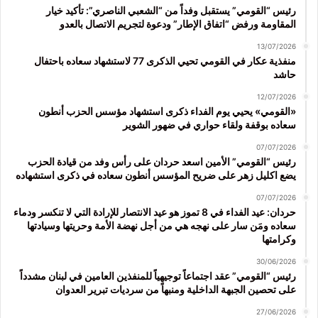
رئيس “القومي” يستقبل وفداً من “الشعبي الناصري”: تأكيد خيار
المقاومة ورفض “اتفاق الإطار” ودعوة لتجريم الاتصال بالعدو
13/07/2026
منفذية عكار في القومي تحيي الذكرى 77 لاستشهاد سعاده باحتفال
حاشد
12/07/2026
«القومي» يحيي يوم الفداء ذكرى استشهاد مؤسس الحزب أنطون
سعاده بوقفة ولقاء حواري في ضهور الشوير
07/07/2026
رئيس “القومي” الأمين اسعد حردان على رأس وفد من قيادة الحزب
يضع اكليل زهر على ضريح المؤسس أنطون سعاده في ذكرى استشهاده
07/07/2026
حردان: عيد الفداء في 8 تموز هو عيد الانتصار للإرادة التي لا تنكسر ودماء
سعاده ومَن سار على نهجه هي من أجل نهضة الأمة وحريتها وسيادتها
وكرامتها
30/06/2026
رئيس “القومي” عقد اجتماعاً توجيهياً للمنفذين العامين في لبنان مشدداً
على تحصين الجبهة الداخلية ومنبهاً من سرديات تبرير العدوان
27/06/2026