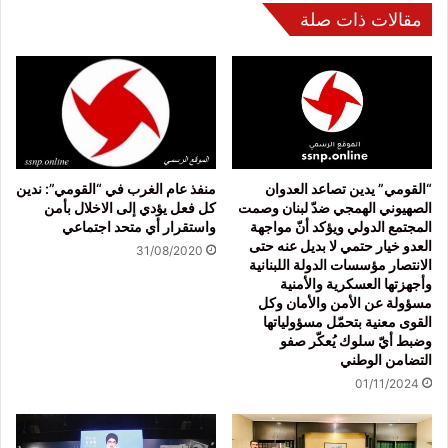
مقالات ذات صلة
“القومي” يدين تصاعد العدوان
منفذ عام الغرب في “القومي”: ندين
الصهيوني الهمجي ضدّ لبنان وصمت
كل فعل يؤدي إلى الاخلال بأمن
المجتمع الدولي ويؤكد أنّ مواجهة
واستقرار أي متحد اجتماعي
العدو خيار حتمي لا بديل عنه حتى
31/08/2020
الانتصار مؤسسات الدولة اللبنانية
وأجهزتها العسكرية والأمنية
مسؤولة عن الأمن والأمان وكل
القوى معنية بتحمّل مسؤولياتها
وضبط أيّ سلوك يُعكّر صفو
التضامن الوطني
01/11/2024