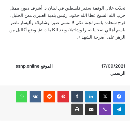
تحدّث خلال الوقفة سفير فلسطين في لبنان د. أشرف دبور، ممثل
حزب الله الشيخ عطا الله حمّود، رئيس بلدية الغبيري معن الخليل،
فرح شحادة باسم لجنة «كي لا ننسى صبرا وشاتيلا» وأليسار ناصر
باسم أهالي ضحايا صبرا وشاتيلا، وبعد الكلمات تمّ وضع أكاليل من
الزهر على أضرحة الشهداء.
17/09/2021 الموقع ssnp.online
الرسمي
فيسبوك
‫X
لينكدإن
‏Tumblr
بينتيريست
‏Reddit
‏VKontakte
واتساب
تيلقرام
ڤايبر
مشاركة عبر البريد
طباعة