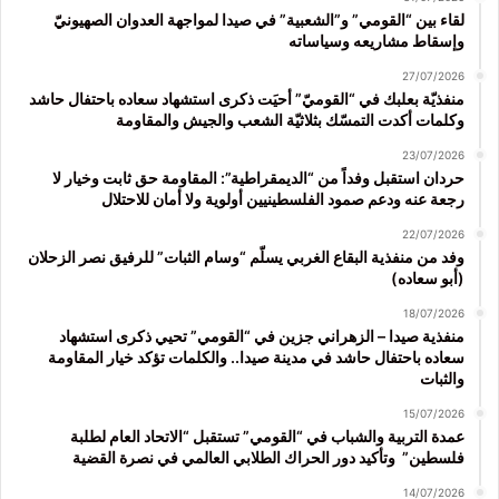
لقاء بين “القومي” و”الشعبية” في صيدا لمواجهة العدوان الصهيونيّ
وإسقاط مشاريعه وسياساته
27/07/2026
منفذيّة بعلبك في “القوميّ” أحيَت ذكرى استشهاد سعاده باحتفال حاشد
وكلمات أكدت التمسّك بثلاثيّة الشعب والجيش والمقاومة
23/07/2026
حردان استقبل وفداً من “الديمقراطية”: المقاومة حق ثابت وخيار لا
رجعة عنه ودعم صمود الفلسطينيين أولوية ولا أمان للاحتلال
22/07/2026
وفد من منفذية البقاع الغربي يسلّم “وسام الثبات” للرفيق نصر الزحلان
(أبو سعاده)
18/07/2026
منفذية صيدا – الزهراني جزين في “القومي” تحيي ذكرى استشهاد
سعاده باحتفال حاشد في مدينة صيدا.. والكلمات تؤكد خيار المقاومة
والثبات
15/07/2026
عمدة التربية والشباب في “القومي” تستقبل “الاتحاد العام لطلبة
فلسطين” وتأكيد دور الحراك الطلابي العالمي في نصرة القضية
14/07/2026