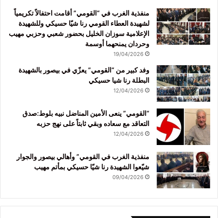
منفذية الغرب في “القومي” أقامت احتفالاً تكريمياً
لشهيدة العطاء القومي رنا شيّا حسيكي وللشهيدة
الإعلامية سوزان الخليل بحضور شعبي وحزبي مهيب
وحردان يمنحهما أوسمة
19/04/2026
وفد كبير من “القومي” يعزّي في بيصور بالشهيدة
البطلة رنا شيا حسيكي
12/04/2026
“القومي” ينعى الأمين المناضل نبيه بلوط:صدق
التعاقد مع سعاده وبقي ثابتاً على نهج حزبه
12/04/2026
منفذية الغرب في القومي” وأهالي بيصور والجوار
شيّعوا الشهيدة رنا شيّا حسيكي بمأتم مهيب
09/04/2026