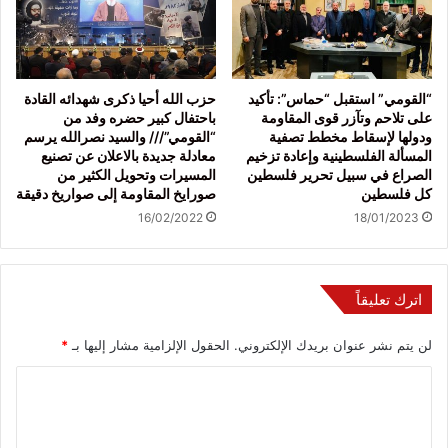
“القومي” استقبل “حماس”: تأكيد
حزب الله أحيا ذكرى شهدائه القادة
على تلاحم وتآزر قوى المقاومة
باحتفال كبير حضره وفد من
ودولها لإسقاط مخطط تصفية
“القومي”/// والسيد نصرالله يرسم
المسألة الفلسطينية وإعادة تزخيم
معادلة جديدة بالاعلان عن تصنيع
الصراع في سبيل تحرير فلسطين
المسيرات وتحويل الكثير من
كل فلسطين
صورايخ المقاومة إلى صواريخ دقيقة
16/02/2022
18/01/2023
اترك تعليقاً
لن يتم نشر عنوان بريدك الإلكتروني.
الحقول الإلزامية مشار إليها بـ
*
ا
ل
ت