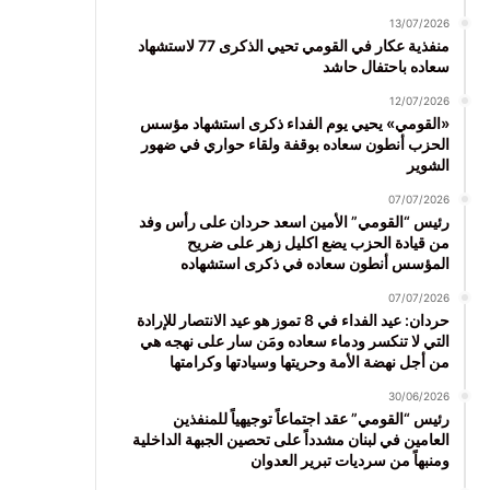
13/07/2026
منفذية عكار في القومي تحيي الذكرى 77 لاستشهاد
سعاده باحتفال حاشد
12/07/2026
«القومي» يحيي يوم الفداء ذكرى استشهاد مؤسس
الحزب أنطون سعاده بوقفة ولقاء حواري في ضهور
الشوير
07/07/2026
رئيس “القومي” الأمين اسعد حردان على رأس وفد
من قيادة الحزب يضع اكليل زهر على ضريح
المؤسس أنطون سعاده في ذكرى استشهاده
07/07/2026
حردان: عيد الفداء في 8 تموز هو عيد الانتصار للإرادة
التي لا تنكسر ودماء سعاده ومَن سار على نهجه هي
من أجل نهضة الأمة وحريتها وسيادتها وكرامتها
30/06/2026
رئيس “القومي” عقد اجتماعاً توجيهياً للمنفذين
العامين في لبنان مشدداً على تحصين الجبهة الداخلية
ومنبهاً من سرديات تبرير العدوان