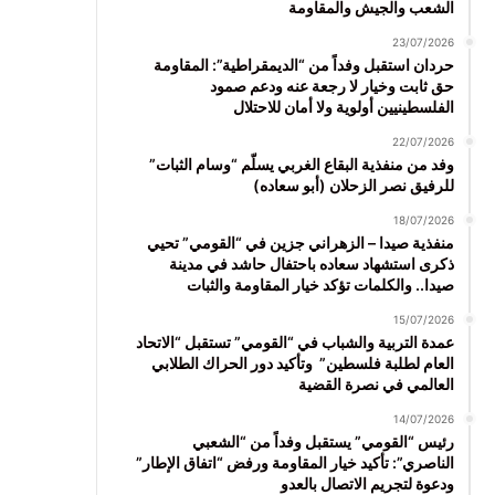
الشعب والجيش والمقاومة
23/07/2026
حردان استقبل وفداً من “الديمقراطية”: المقاومة
حق ثابت وخيار لا رجعة عنه ودعم صمود
الفلسطينيين أولوية ولا أمان للاحتلال
22/07/2026
وفد من منفذية البقاع الغربي يسلّم “وسام الثبات”
للرفيق نصر الزحلان (أبو سعاده)
18/07/2026
منفذية صيدا – الزهراني جزين في “القومي” تحيي
ذكرى استشهاد سعاده باحتفال حاشد في مدينة
صيدا.. والكلمات تؤكد خيار المقاومة والثبات
15/07/2026
عمدة التربية والشباب في “القومي” تستقبل “الاتحاد
العام لطلبة فلسطين” وتأكيد دور الحراك الطلابي
العالمي في نصرة القضية
14/07/2026
رئيس “القومي” يستقبل وفداً من “الشعبي
الناصري”: تأكيد خيار المقاومة ورفض “اتفاق الإطار”
ودعوة لتجريم الاتصال بالعدو