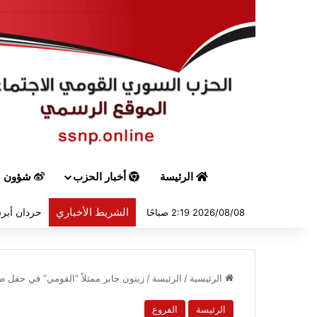
الرئيسة
أخبار الحزب
شؤون س
الشريط الأخباري
حردان أبرق
2026/08/08 2:19 صباحًا
الرئيسية
/
الرئيسة
/
زينون جابر ممثلاً “القومي” في حفل
الرئيسة
الفروع