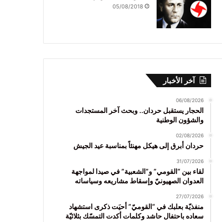
05/08/2018
آخر الأخبار
06/08/2026
الحجار يستقبل حردان.. وبحث آخر المستجدات
والشؤون الوطنية
02/08/2026
حردان أبرق إلى هيكل مهنئاً بمناسبة عيد الجيش
31/07/2026
لقاء بين “القومي” و”الشعبية” في صيدا لمواجهة
العدوان الصهيونيّ وإسقاط مشاريعه وسياساته
27/07/2026
منفذيّة بعلبك في “القوميّ” أحيَت ذكرى استشهاد
سعاده باحتفال حاشد وكلمات أكدت التمسّك بثلاثيّة