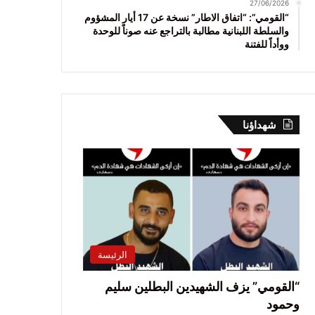
27/06/2026
“القومي”: “اتفاق الاطار” نسخة عن 17 أيار المشؤوم
والسلطة اللبنانية مطالبة بالتراجع عنه صوناً للوحدة
ووأداً للفتنة
شهداؤنا
الرئيسة
“القومي” يزف الشهيدين البطلين سليم
وحمود