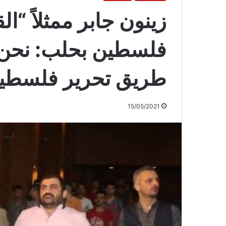
زينون جابر ممثلاً “
فلسطين بحلب: نحن 
طريق تحرير فلسطي
15/05/2021