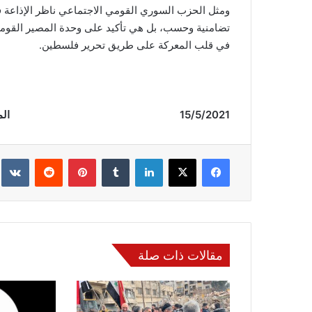
ومثل الحزب السوري القومي الاجتماعي ناظر الإذاعة ف
تضامنية وحسب، بل هي تأكيد على وحدة المصير القوم
في قلب المعركة على طريق تحرير فلسطين.
15/5/2021 الموقع (
فيسبوك
‫X
لينكدإن
‏Tumblr
بينتيريست
‏Reddit
‏te
مقالات ذات صلة