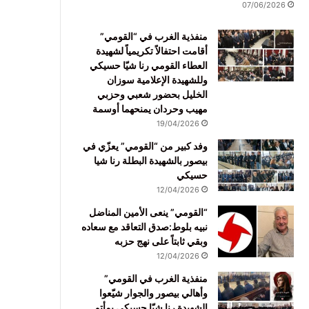
07/06/2026
منفذية الغرب في “القومي”
أقامت احتفالاً تكريمياً لشهيدة
العطاء القومي رنا شيّا حسيكي
وللشهيدة الإعلامية سوزان
الخليل بحضور شعبي وحزبي
مهيب وحردان يمنحهما أوسمة
19/04/2026
وفد كبير من “القومي” يعزّي في
بيصور بالشهيدة البطلة رنا شيا
حسيكي
12/04/2026
“القومي” ينعى الأمين المناضل
نبيه بلوط:صدق التعاقد مع سعاده
وبقي ثابتاً على نهج حزبه
12/04/2026
منفذية الغرب في القومي”
وأهالي بيصور والجوار شيّعوا
الشهيدة رنا شيّا حسيكي بمأتم