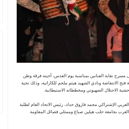
 مسرح نقابة الفنانين بمناسبة يوم القدس، أحيته فرقة وطن
تح الانتفاضة ونادي الشهيد هيثم ملحم للكاراتية، وذلك تحية
شية الاحتلال الصهيوني ومخططاته الاستيطانية.
ربي الإشتراكي محمد فاروق حداد، رئيس الاتحاد العام لطلبة
العرب بجامعة حلب هيلين صباغ وممثلي فصائل المقاومة