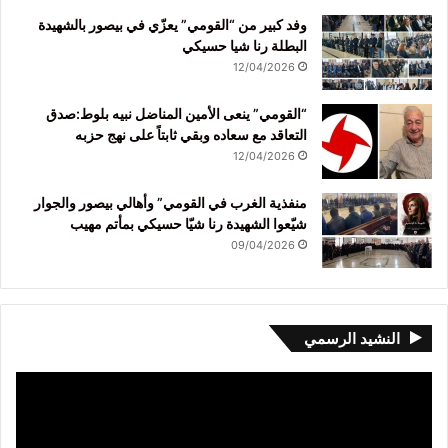
وفد كبير من “القومي” يعزّي في بيصور بالشهيدة
البطلة رنا شيا حسيكي
12/04/2026
“القومي” ينعى الأمين المناضل نبيه بلوط:صدق
التعاقد مع سعاده وبقي ثابتاً على نهج حزبه
12/04/2026
منفذية الغرب في القومي” وأهالي بيصور والجوار
شيّعوا الشهيدة رنا شيّا حسيكي بمأتم مهيب
09/04/2026
النشيد الرسمي
مشغل
الفيديو