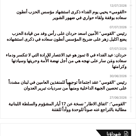
12/07/2026
«القومي» يحيي يوم الفداء ذكرى استشهاد مؤسس الحزب أنطون
سعاده بوقفة ولقاء حواري في ضهور الشوير
07/07/2026
رئيس “القومي” الأمين اسعد حردان على رأس وفد من قيادة الحزب
يضع اكليل زهر على ضريح المؤسس أنطون سعاده في ذكرى استشهاده
07/07/2026
حردان: عيد الفداء في 8 تموز هو عيد الانتصار للإرادة التي لا تنكسر ودماء
سعاده ومَن سار على نهجه هي من أجل نهضة الأمة وحريتها وسيادتها
وكرامتها
30/06/2026
رئيس “القومي” عقد اجتماعاً توجيهياً للمنفذين العامين في لبنان مشدداً
على تحصين الجبهة الداخلية ومنبهاً من سرديات تبرير العدوان
27/06/2026
“القومي”: “اتفاق الاطار” نسخة عن 17 أيار المشؤوم والسلطة اللبنانية
مطالبة بالتراجع عنه صوناً للوحدة ووأداً للفتنة
شهداؤنا