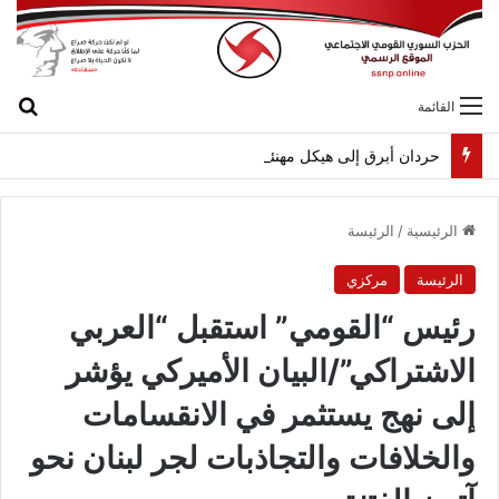
بح
القائمة
حردان أبرق إلى هيكل مهنئاً بمناسبة عيد الجيش
الرئيسية
/
الرئيسة
الرئيسة
مركزي
رئيس “القومي” استقبل “العربي
الاشتراكي”/البيان الأميركي يؤشر
إلى نهج يستثمر في الانقسامات
والخلافات والتجاذبات لجر لبنان نحو