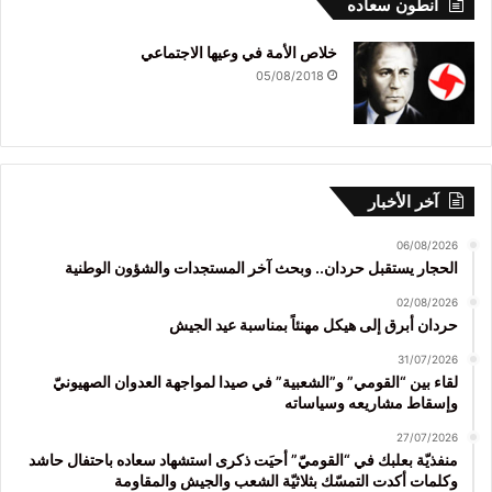
انطون سعاده
خلاص الأمة في وعيها الاجتماعي
05/08/2018
آخر الأخبار
06/08/2026
الحجار يستقبل حردان.. وبحث آخر المستجدات والشؤون الوطنية
02/08/2026
حردان أبرق إلى هيكل مهنئاً بمناسبة عيد الجيش
31/07/2026
لقاء بين “القومي” و”الشعبية” في صيدا لمواجهة العدوان الصهيونيّ
وإسقاط مشاريعه وسياساته
27/07/2026
منفذيّة بعلبك في “القوميّ” أحيَت ذكرى استشهاد سعاده باحتفال حاشد
وكلمات أكدت التمسّك بثلاثيّة الشعب والجيش والمقاومة