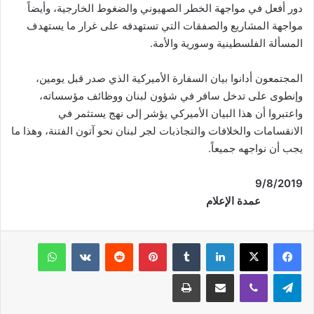
دور أفعل في مواجهة الخطر الصهيوني والضغوط الخارجية، وأيضاً
مواجهة المشاريع والصفقات التي تستهدفه على غرار ما يستهدف
المسألة الفلسطينية وسورية والأمة.
المجتمعون أدانوا بيان السفارة الأميركية الذي صدر قبل يومين،
وإنطوى على تدخل سافر في شؤون لبنان ووظائف مؤسساته،
واعتبروا أن هذا البيان الأميركي يؤشر إلى نهج يستثمر في
الانقسامات والخلافات والتجاذبات لجر لبنان نحو آتون الفتنة، وهذا ما
يجب أن نواجهه جميعاً.
/2019
9
/
8
عمدة الإعلام
فيسبوك
‫X
لينكدإن
‏Tumblr
بينتيريست
‏Reddit
‏VKontakte
واتساب
تيلقرام
ڤايبر
مشاركة عبر البريد
طباعة