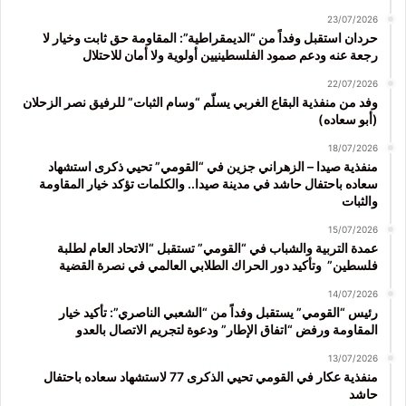
23/07/2026
حردان استقبل وفداً من “الديمقراطية”: المقاومة حق ثابت وخيار لا
رجعة عنه ودعم صمود الفلسطينيين أولوية ولا أمان للاحتلال
22/07/2026
وفد من منفذية البقاع الغربي يسلّم “وسام الثبات” للرفيق نصر الزحلان
(أبو سعاده)
18/07/2026
منفذية صيدا – الزهراني جزين في “القومي” تحيي ذكرى استشهاد
سعاده باحتفال حاشد في مدينة صيدا.. والكلمات تؤكد خيار المقاومة
والثبات
15/07/2026
عمدة التربية والشباب في “القومي” تستقبل “الاتحاد العام لطلبة
فلسطين” وتأكيد دور الحراك الطلابي العالمي في نصرة القضية
14/07/2026
رئيس “القومي” يستقبل وفداً من “الشعبي الناصري”: تأكيد خيار
المقاومة ورفض “اتفاق الإطار” ودعوة لتجريم الاتصال بالعدو
13/07/2026
منفذية عكار في القومي تحيي الذكرى 77 لاستشهاد سعاده باحتفال
حاشد