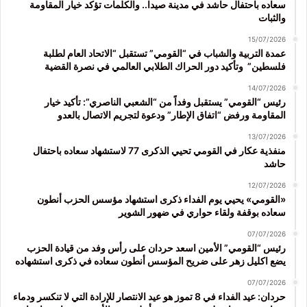
سعاده باحتفال حاشد في مدينة صيدا.. والكلمات تؤكد خيار المقاومة
والثبات
15/07/2026
عمدة التربية والشباب في “القومي” تستقبل “الاتحاد العام لطلبة
فلسطين” وتأكيد دور الحراك الطلابي العالمي في نصرة القضية
14/07/2026
رئيس “القومي” يستقبل وفداً من “الشعبي الناصري”: تأكيد خيار
المقاومة ورفض “اتفاق الإطار” ودعوة لتجريم الاتصال بالعدو
13/07/2026
منفذية عكار في القومي تحيي الذكرى 77 لاستشهاد سعاده باحتفال
حاشد
12/07/2026
«القومي» يحيي يوم الفداء ذكرى استشهاد مؤسس الحزب أنطون
سعاده بوقفة ولقاء حواري في ضهور الشوير
07/07/2026
رئيس “القومي” الأمين اسعد حردان على رأس وفد من قيادة الحزب
يضع اكليل زهر على ضريح المؤسس أنطون سعاده في ذكرى استشهاده
07/07/2026
حردان: عيد الفداء في 8 تموز هو عيد الانتصار للإرادة التي لا تنكسر ودماء