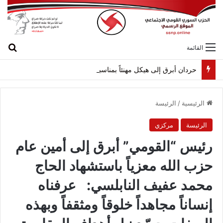
بح
القائمة
حردان أبرق إلى هيكل مهنئاً بمناسبة عيد الجيش
الرئيسية
/
الرئيسة
الرئيسة
مركزي
رئيس “القومي” أبرق إلى أمين عام
حزب الله معزياً باستشهاد الحاج
محمد عفيف النابلسي: عرفناه
إنساناً مجاهداً خلوقاً ومثقفاً وبهذه