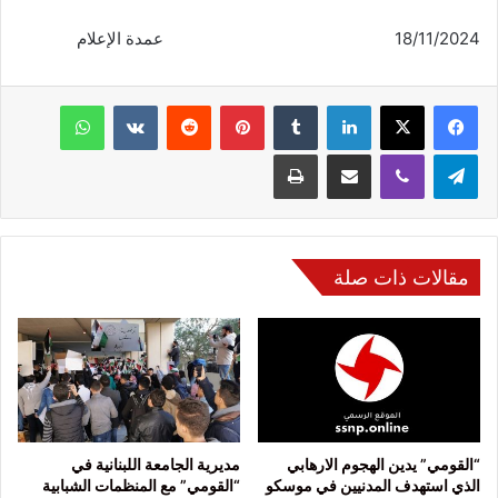
18/11/2024 عمدة الإعلام
فيسبوك
‫X
لينكدإن
‏Tumblr
بينتيريست
‏Reddit
‏VKontakte
واتساب
تيلقرام
ڤايبر
مشاركة عبر البريد
طباعة
مقالات ذات صلة
“القومي” يدين الهجوم الارهابي
مديرية الجامعة اللبنانية في
الذي استهدف المدنيين في موسكو
“القومي” مع المنظمات الشبابية