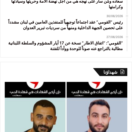
سعاده ومَن سار على نهجه هي من أجل نهضة الأمة وحريتها وسيادتها
وكرامتها
30/06/2026
رئيس “القومي” عقد اجتماعاً توجيهياً للمنفذين العامين في لبنان مشدداً
على تحصين الجبهة الداخلية ومنبهاً من سرديات تبرير العدوان
27/06/2026
“القومي”: “اتفاق الاطار” نسخة عن 17 أيار المشؤوم والسلطة اللبنانية
مطالبة بالتراجع عنه صوناً للوحدة ووأداً للفتنة
شهداؤنا