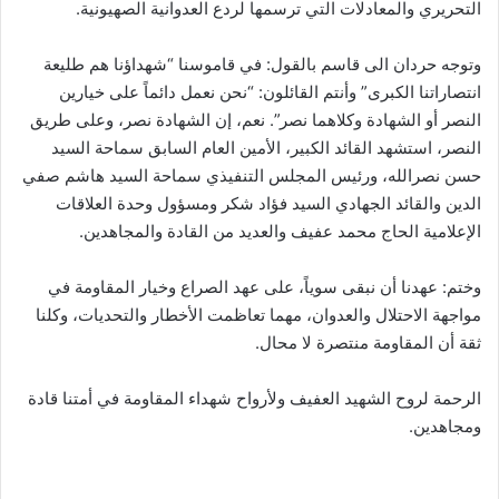
التحريري والمعادلات التي ترسمها لردع العدوانية الصهيونية.
وتوجه حردان الى قاسم بالقول: في قاموسنا “شهداؤنا هم طليعة
انتصاراتنا الكبرى” وأنتم القائلون: “نحن نعمل دائماً على خيارين
النصر أو الشهادة وكلاهما نصر”. نعم، إن الشهادة نصر، وعلى طريق
النصر، استشهد القائد الكبير، الأمين العام السابق سماحة السيد
حسن نصرالله، ورئيس المجلس التنفيذي سماحة السيد هاشم صفي
الدين والقائد الجهادي السيد فؤاد شكر ومسؤول وحدة العلاقات
الإعلامية الحاج محمد عفيف والعديد من القادة والمجاهدين.
وختم: عهدنا أن نبقى سوياً، على عهد الصراع وخيار المقاومة في
مواجهة الاحتلال والعدوان، مهما تعاظمت الأخطار والتحديات، وكلنا
ثقة أن المقاومة منتصرة لا محال.
الرحمة لروح الشهيد العفيف ولأرواح شهداء المقاومة في أمتنا قادة
ومجاهدين.