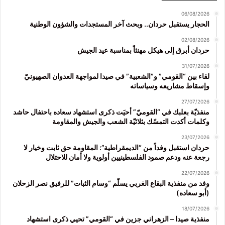
06/08/2026
الحجار يستقبل حردان.. وبحث آخر المستجدات والشؤون الوطنية
02/08/2026
حردان أبرق إلى هيكل مهنئاً بمناسبة عيد الجيش
31/07/2026
لقاء بين “القومي” و”الشعبية” في صيدا لمواجهة العدوان الصهيونيّ
وإسقاط مشاريعه وسياساته
27/07/2026
منفذيّة بعلبك في “القوميّ” أحيَت ذكرى استشهاد سعاده باحتفال حاشد
وكلمات أكدت التمسّك بثلاثيّة الشعب والجيش والمقاومة
23/07/2026
حردان استقبل وفداً من “الديمقراطية”: المقاومة حق ثابت وخيار لا
رجعة عنه ودعم صمود الفلسطينيين أولوية ولا أمان للاحتلال
22/07/2026
وفد من منفذية البقاع الغربي يسلّم “وسام الثبات” للرفيق نصر الزحلان
(أبو سعاده)
18/07/2026
منفذية صيدا – الزهراني جزين في “القومي” تحيي ذكرى استشهاد