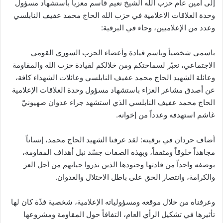
إلى أمين عام حزب الله الشيخ نعيم قاسم معزياً باستشهاد مسؤول
وحدة العلاقات الاعلامية في حزب الله الحاج محمد عفيف النابلسي
وعدد من الإعلاميين، وجاء في البرقية:
باسمي شخصياً وباسم قيادة وأعضاء الحزب السوري القومي
الاجتماعي، نعبّر لسماحتكم ومن خلالكم لقيادة حزب الله والمقاومة
وعائلة الشهيد الحاج محمد عفيف النابلسي وعائلات الشهداء كافة،
عن أصدق مشاعر العزاء باستشهاد مسؤول وحدة العلاقات الإعلامية
الحاج محمد عفيف النابلسي الذي استشهد جراء عدوان صهيونيّ
غاشم استهدفه وعدداً من إخوانه.
أضاف حردان في برقيته: لقد عرفنا الشهيد الحاج محمد، إنساناً
مجاهداً خلوقاً ومثقفاً، وبهذه الصفات جسّد نبل أهداف المقاومة،
بوصفه واحداً من قادتها وجنودها الذين نذروا حياتهم من أجل العز
والكرامة، وانتصار الحق على باطل الاحتلال والعدوان.
وعرفناه من خلال موقعه ومسؤولياته الإعلامية، شخصية فذّة كان لها
تأثيرها في تشكيل الرأي العام، التفافاً حول المقاومة ومشروعها