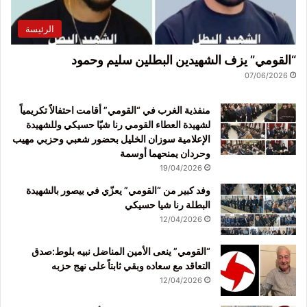
الرئيسة
“القومي” يزف الشهيدين البطلين سليم وحمود
07/06/2026
منفذية الغرب في “القومي” أقامت احتفالاً تكريمياً
لشهيدة العطاء القومي رنا شيّا حسيكي وللشهيدة
الإعلامية سوزان الخليل بحضور شعبي وحزبي مهيب
وحردان يمنحهما أوسمة
19/04/2026
وفد كبير من “القومي” يعزّي في بيصور بالشهيدة
البطلة رنا شيا حسيكي
12/04/2026
“القومي” ينعى الأمين المناضل نبيه بلوط:صدق
التعاقد مع سعاده وبقي ثابتاً على نهج حزبه
12/04/2026