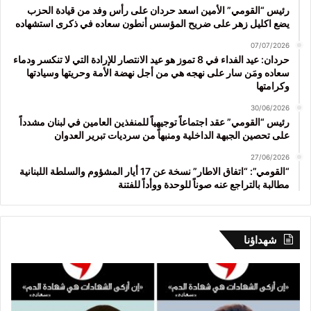
رئيس “القومي” الأمين اسعد حردان على رأس وفد من قيادة الحزب
يضع اكليل زهر على ضريح المؤسس أنطون سعاده في ذكرى استشهاده
07/07/2026
حردان: عيد الفداء في 8 تموز هو عيد الانتصار للإرادة التي لا تنكسر ودماء
سعاده ومَن سار على نهجه هي من أجل نهضة الأمة وحريتها وسيادتها
وكرامتها
30/06/2026
رئيس “القومي” عقد اجتماعاً توجيهياً للمنفذين العامين في لبنان مشدداً
على تحصين الجبهة الداخلية ومنبهاً من سرديات تبرير العدوان
27/06/2026
“القومي”: “اتفاق الاطار” نسخة عن 17 أيار المشؤوم والسلطة اللبنانية
مطالبة بالتراجع عنه صوناً للوحدة ووأداً للفتنة
شهداؤنا