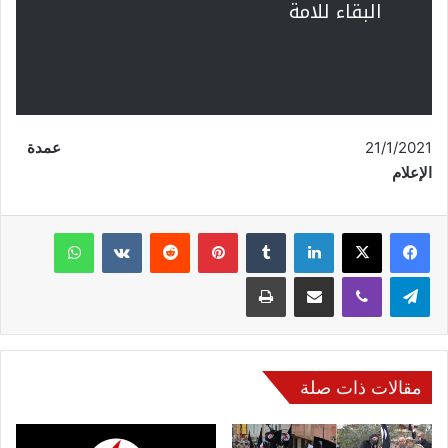
البقاء للامة
21/1/2021
عمدة
الإعلام
فيسبوك
‫X
لينكدإن
‏Tumblr
بينتيريست
‏Reddit
‏VKontakte
واتساب
تيلقرام
ڤايبر
مشاركة عبر البريد
طباعة
مقالات ذات صلة