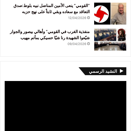
“القومي” ينعى الأمين المناضل نبيه بلوط:صدق
التعاقد مع سعاده وبقي ثابتاً على نهج حزبه
12/04/2026
منفذية الغرب في القومي” وأهالي بيصور والجوار
شيّعوا الشهيدة رنا شيّا حسيكي بمأتم مهيب
09/04/2026
النشيد الرسمي
مشغل
الفيديو