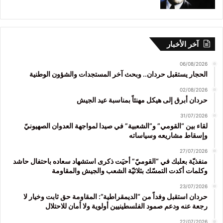
آخر الأخبار
06/08/2026
الحجار يستقبل حردان.. وبحث آخر المستجدات والشؤون الوطنية
02/08/2026
حردان أبرق إلى هيكل مهنئاً بمناسبة عيد الجيش
31/07/2026
لقاء بين “القومي” و”الشعبية” في صيدا لمواجهة العدوان الصهيونيّ
وإسقاط مشاريعه وسياساته
27/07/2026
منفذيّة بعلبك في “القوميّ” أحيَت ذكرى استشهاد سعاده باحتفال حاشد
وكلمات أكدت التمسّك بثلاثيّة الشعب والجيش والمقاومة
23/07/2026
حردان استقبل وفداً من “الديمقراطية”: المقاومة حق ثابت وخيار لا
رجعة عنه ودعم صمود الفلسطينيين أولوية ولا أمان للاحتلال
22/07/2026