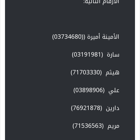
الأرقام التالية:
الأمينة أميرة ((03734680)
سارة (03191981)
هيثم (71703330)
علي (03898906)
دارين (76921878)
مريم (71536563)