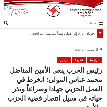
بح
القائمة
لقاء بين “القومي” و”الشعبية” في صيدا لمواجهة العدوان الصهيونيّ وإسقاط مشاريعه وسياساته
الرئيسية
/
الرئيسة
الرئيسة
الفروع
مركزي
رئيس الحزب ينعى الأمين المناضل
محمد عباس المولى: انخرط في
العمل الحزبي جهادا وصراعاً ونذر
حياته في سبيل انتصار قضية الحزب