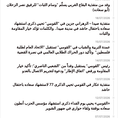
وفد من منفذية البقاع الغربي يسلّم “وسام الثبات” للرفيق نصر الزحلان
(أبو سعاده)
18/07/2026
منفذية صيدا – الزهراني جزين في “القومي” تحيي ذكرى استشهاد
سعاده باحتفال حاشد في مدينة صيدا.. والكلمات تؤكد خيار المقاومة
والثبات
15/07/2026
عمدة التربية والشباب في “القومي” تستقبل “الاتحاد العام لطلبة
فلسطين” وتأكيد دور الحراك الطلابي العالمي في نصرة القضية
14/07/2026
رئيس “القومي” يستقبل وفداً من “الشعبي الناصري”: تأكيد خيار
المقاومة ورفض “اتفاق الإطار” ودعوة لتجريم الاتصال بالعدو
13/07/2026
منفذية عكار في القومي تحيي الذكرى 77 لاستشهاد سعاده باحتفال
حاشد
12/07/2026
«القومي» يحيي يوم الفداء ذكرى استشهاد مؤسس الحزب أنطون
سعاده بوقفة ولقاء حواري في ضهور الشوير
07/07/2026