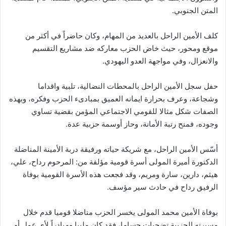
المتن الجنوبي.
كلف الأمين الراحل بالعديد من المهام، وكان حاضراً في أكثر من
موقع ومحور، حيث خاض الحزب معاركه ضد مشاريع التقسيم
والانعزال، وفي مواجهة العدو اليهودي.
حفل سجل الأمين الراحل بالمحطات النضالية، تلبية واقداما
وشجاعة، وعرف بحرارة ايمانه العميق بمبادىء الحزب وفكره، وبهذه
الصفات شكل مثالا للقومي الاجتماعي المؤمن بقضية تساوي
وجوده، فمنح رتبة الأمانة، وحاز أوسمة حزبية عدة.
أسّس الأمين الراحل، مع شريكة حياته ورفيقة دربة الأمينة المناضلة
الدكتورة أميرة المولى أسرة قومية مؤلفة من: المرحوم رداح، علي،
هيثم، دارين، سارة ومريم، وقد فجعت هذه الأسرة القومية بوفاة
الرفيق رداح في حادث سير مؤسف.
بوفاة الأمين محمد المولى يخسر الحزب مناضلا قوميا قدم خلال
مسيرته الحزبية تضحيات جساما، فقد كان ملبيا ومبادراً لأي عمل أو