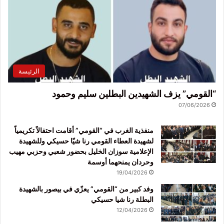
الرئيسة
“القومي” يزف الشهيدين البطلين سليم وحمود
07/06/2026
منفذية الغرب في “القومي” أقامت احتفالاً تكريمياً
لشهيدة العطاء القومي رنا شيّا حسيكي وللشهيدة
الإعلامية سوزان الخليل بحضور شعبي وحزبي مهيب
وحردان يمنحهما أوسمة
19/04/2026
وفد كبير من “القومي” يعزّي في بيصور بالشهيدة
البطلة رنا شيا حسيكي
12/04/2026