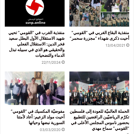
منفذية البقاع الغربي في “القومي”
منفذية الغرب في “القومي” تحيي
أحيت ذكرى شهداء “مجزرة سحمر”
شهيد الاستقلال الأول البطل سعيد
فخر الدين: الاستقلال الفعلي
13/04/2021
والحقيقي هو الذي في سبيله تبذل
الدماء والتضحيات
22/11/2024
الحملة العالميّة للعودة إلى فلسطين
مفوضيّة المكسيك في “القومي”
تكرّم الرياضيّين الرافضين للتطبيع
أحيت مولد الزعيم: أعاد لأمتنا
بحضور ناموس المجلس الأعلى في
السورية نبضها وحياتها
“القومي” سماح مهدي
03/03/2020