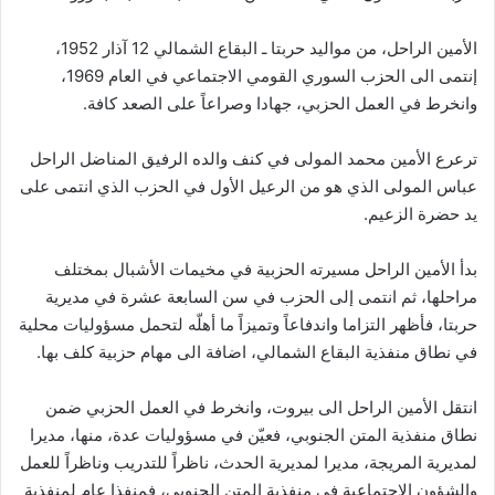
الأمين الراحل، من مواليد حربتا ـ البقاع الشمالي 12 آذار 1952،
إنتمى الى الحزب السوري القومي الاجتماعي في العام 1969،
وانخرط في العمل الحزبي، جهادا وصراعاً على الصعد كافة.
ترعرع الأمين محمد المولى في كنف والده الرفيق المناضل الراحل
عباس المولى الذي هو من الرعيل الأول في الحزب الذي انتمى على
يد حضرة الزعيم.
بدأ الأمين الراحل مسيرته الحزبية في مخيمات الأشبال بمختلف
مراحلها، ثم انتمى إلى الحزب في سن السابعة عشرة في مديرية
حربتا، فأظهر التزاما واندفاعاً وتميزاً ما أهلّه لتحمل مسؤوليات محلية
في نطاق منفذية البقاع الشمالي، اضافة الى مهام حزبية كلف بها.
انتقل الأمين الراحل الى بيروت، وانخرط في العمل الحزبي ضمن
نطاق منفذية المتن الجنوبي، فعيّن في مسؤوليات عدة، منها، مديرا
لمديرية المريجة، مديرا لمديرية الحدث، ناظراً للتدريب وناظراً للعمل
والشؤون الاجتماعية في منفذية المتن الجنوبي، فمنفذا عام لمنفذية