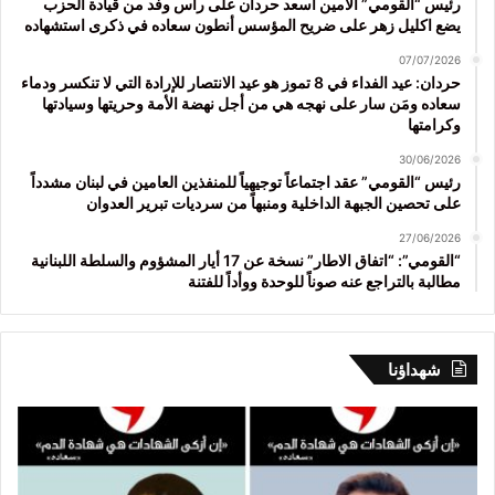
رئيس “القومي” الأمين اسعد حردان على رأس وفد من قيادة الحزب
يضع اكليل زهر على ضريح المؤسس أنطون سعاده في ذكرى استشهاده
07/07/2026
حردان: عيد الفداء في 8 تموز هو عيد الانتصار للإرادة التي لا تنكسر ودماء
سعاده ومَن سار على نهجه هي من أجل نهضة الأمة وحريتها وسيادتها
وكرامتها
30/06/2026
رئيس “القومي” عقد اجتماعاً توجيهياً للمنفذين العامين في لبنان مشدداً
على تحصين الجبهة الداخلية ومنبهاً من سرديات تبرير العدوان
27/06/2026
“القومي”: “اتفاق الاطار” نسخة عن 17 أيار المشؤوم والسلطة اللبنانية
مطالبة بالتراجع عنه صوناً للوحدة ووأداً للفتنة
شهداؤنا