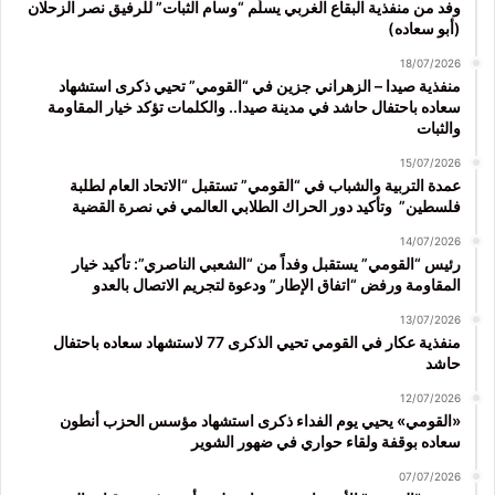
وفد من منفذية البقاع الغربي يسلّم “وسام الثبات” للرفيق نصر الزحلان
(أبو سعاده)
18/07/2026
منفذية صيدا – الزهراني جزين في “القومي” تحيي ذكرى استشهاد
سعاده باحتفال حاشد في مدينة صيدا.. والكلمات تؤكد خيار المقاومة
والثبات
15/07/2026
عمدة التربية والشباب في “القومي” تستقبل “الاتحاد العام لطلبة
فلسطين” وتأكيد دور الحراك الطلابي العالمي في نصرة القضية
14/07/2026
رئيس “القومي” يستقبل وفداً من “الشعبي الناصري”: تأكيد خيار
المقاومة ورفض “اتفاق الإطار” ودعوة لتجريم الاتصال بالعدو
13/07/2026
منفذية عكار في القومي تحيي الذكرى 77 لاستشهاد سعاده باحتفال
حاشد
12/07/2026
«القومي» يحيي يوم الفداء ذكرى استشهاد مؤسس الحزب أنطون
سعاده بوقفة ولقاء حواري في ضهور الشوير
07/07/2026