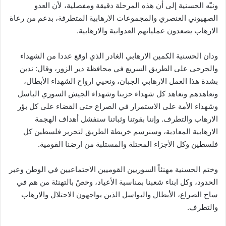
ونبّه الحسنية إلى أن هذه المرحلة دقيقة ومفصلية، لأن العدو
الصهيوني العنصري والمجموعات الارهابية المتطرفة، بدعم من رعاة
الارهاب يصعدون عملياتهم العدوانية والارهابية.
ودان الحسنية الكمين الارهابي الغادر الذي اوقع عددا من الشهداء
والجرحى على الطريق السريع في محافظة دير الزور، وقال: ندين
بشدة هذا العمل الارهابي الجبان، ونحيي ارواح الشهداء الأبطال،
ونعاهدهم ونعاهد كل شهداء حزبنا وشهداء الجيش السوري الباسل
وشهداء الأمة على الاستمرار في الصراع حتى القضاء على كل بؤر
الارهاب والتطرف. وإننا بقوتنا وثباتنا سنفشل أهداف الهجمة
الارهابية المعادية، وسنرسم خريطة الطريق لتحرير فلسطين كل
فلسطين وكل الأجزاء المحتلة والمستلبة من ارضنا القومية.
وختم الحسنية مهنئاً السوريين القوميين الاجتماعيين في الوطن وعبر
الحدود، وكل ابناء شعبنا بمناسبة الأعياد، وخصً بالتهنئة من هم في
ساح الصراع، الأبطال والبواسل الذين يواجهون الاحتلال والارهاب
والتطرف.