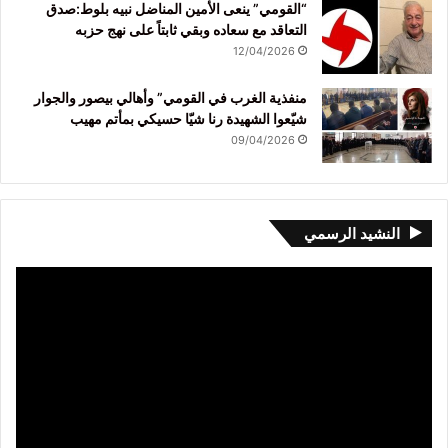
“القومي” ينعى الأمين المناضل نبيه بلوط:صدق
التعاقد مع سعاده وبقي ثابتاً على نهج حزبه
12/04/2026
منفذية الغرب في القومي” وأهالي بيصور والجوار
شيّعوا الشهيدة رنا شيّا حسيكي بمأتم مهيب
09/04/2026
النشيد الرسمي
مشغل
الفيديو