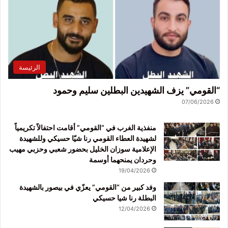
الرئيسة
“القومي” يزف الشهيدين البطلين سليم وحمود
07/06/2026
منفذية الغرب في “القومي” أقامت احتفالاً تكريمياً
لشهيدة العطاء القومي رنا شيّا حسيكي وللشهيدة
الإعلامية سوزان الخليل بحضور شعبي وحزبي مهيب
وحردان يمنحهما أوسمة
19/04/2026
وفد كبير من “القومي” يعزّي في بيصور بالشهيدة
البطلة رنا شيا حسيكي
12/04/2026