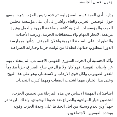
جدول أعمال الجلسة.
بداية، أدى العمد قسم المسؤولية، ثم قدم رئيس الحزب شرحا مسهبا
حول الوضعين الحزبي والعام، وأشار إلى أن على مؤسسة مجلس
العمد، والمؤسسات الحزبية كافة، مضاعفة الجهود والعمل بوتيرة
مرتفعة، لانجاز المهام والاستحقاقات الحزبية، وترصد الأحداث
والتطورات على الساحة القومية واعلان الموقف بشأنها وممارسة
الدور المطلوب حيالها، انطلاقا من ثوابت حزبنا وخياراته الصراعية.
وأكد الحسنية أن الحزب السوري القومي الاجتماعي، لم يتخلف يوما
عن واجباته القومية، فهو كان ولا يزال في ساح الصراع، حزباً مقاوماً
للعدو الصهيوني ولكل قوى الارهاب والاستعمار، وهو على هذا النهج
وعلى هذا الخيار، مهما اشتدت الصعاب ومهما كبرت التحديات.
أضاف: إن المهمة الاساس في هذه المرحلة هي تحصين الحزب،
لتحصين خيار المواجهة والصراع ضد عدونا الوجودي، ولذلك، لن ندخر
جهداً ولن نعدم وسيلة من اجل الحفاظ على وحدة الحزب وقوته
ووحدة القوميين الاجتماعيين.