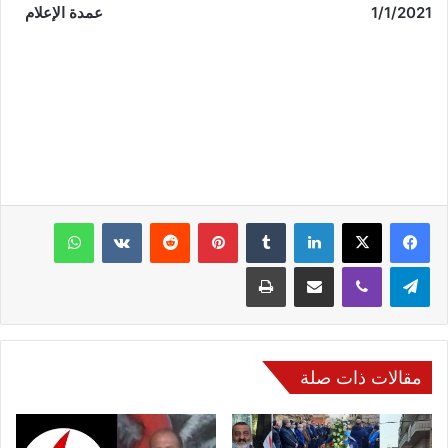
1/1/2021
عمدة الإعلام
فيسبوك
‫X
لينكدإن
‏Tumblr
بينتيريست
‏Reddit
‏VKontakte
واتساب
تيلقرام
ڤايبر
مشاركة عبر البريد
طباعة
مقالات ذات صلة