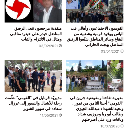
القوميون الاجتماعيون وأهالي قب
منفذية مرجعيون تنعى الرفيق
الياس ووفود قومية وشعبية من
المناضل حيدر علي حيدر: مناقبي
البقاع وسائر المناطق شيّعوا الرفيق
ومثال في الالتزام والثبات
المناضل بهجت الحاراتي
03/02/2021
03/01/2021
مديرية تفاحتا ومفوضية جزين في
مديريّة قرنايل في “القومي” نظّمت
“القومي” أحيتا الثامن من تموز..
رحلة للأشبال والنسور إلى عرزال
وتحية للشهداء عبدالله الجيزي
سعاده في ضهور الشوير
وطالب أبو ريا وجوزيف شداد
11/05/2021
وباقات ورد على أضرحتهم
10/07/2020