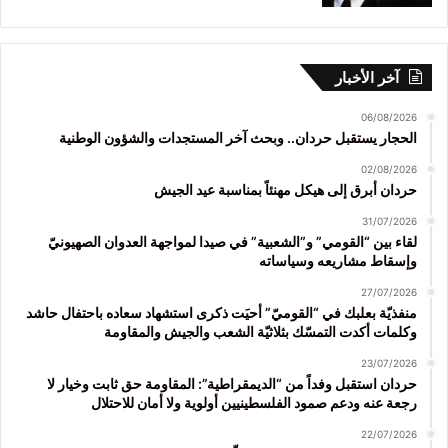
آخر الأخبار
06/08/2026
الحجار يستقبل حردان.. وبحث آخر المستجدات والشؤون الوطنية
02/08/2026
حردان أبرق إلى هيكل مهنئاً بمناسبة عيد الجيش
31/07/2026
لقاء بين “القومي” و”الشعبية” في صيدا لمواجهة العدوان الصهيونيّ
وإسقاط مشاريعه وسياساته
27/07/2026
منفذيّة بعلبك في “القوميّ” أحيَت ذكرى استشهاد سعاده باحتفال حاشد
وكلمات أكدت التمسّك بثلاثيّة الشعب والجيش والمقاومة
23/07/2026
حردان استقبل وفداً من “الديمقراطية”: المقاومة حق ثابت وخيار لا
رجعة عنه ودعم صمود الفلسطينيين أولوية ولا أمان للاحتلال
22/07/2026