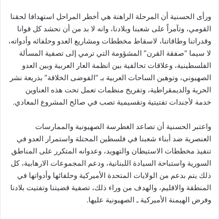
ورأى الحسنية أن المرحلة الراهنة هي أخطر المراحل استهدافا لحقنا
القومي، وتآمراً على شعبنا وبلادنا، وانه لا بد من أن نحشد كل قوانا
وقدراتنا وطاقاتنا، لاسقاط مخططات ومشاريع العدو وحلفائه وأدواته،
لا سيما “صفقة القرن” المشؤومة التي ترمي إلى تصفية المسألة
الفلسطينية، وعلاقات تحالفية بين انظمة العار العربية وبين العدو
الصهيوني، وتوهين الساحات العربية بـ “الفوضى الخلاقة” بذريعة نشر
الحرية والديمقراطية، وتفريخ منظمات تعمل تحت هذه العناوين
خدمة لأجندات تفتيتية وتقسيمية تصب في صالح المشروع المعادي.
واعتبر الحسنية أن تصاعد الغطرسة الصهيونية والممارسات
العنصرية ضد أبناء شعبنا في فلسطين المحتلة واستمرار العدو في
تنفيذ مخططات الاستيطان والتهويد، وعدوانه المتكرر على المناطق
السورية واستباحة السيادة اللبنانية، ودعم المجموعات الارهابية، كل
ذلك يتم بدعم من الولايات المتحدة الأميركية وحلفائها وأدواتها في
المنطقة والاقليم، والهدف من وراء ذلك، تصفية قضيتنا وتفتيت بلادنا
وفرض الهيمنة الأميركية ـ الصهيونية عليها.