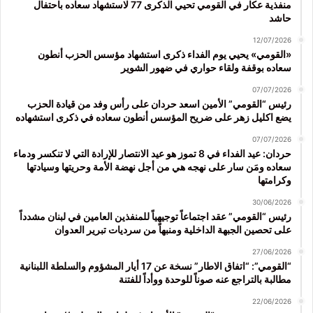
منفذية عكار في القومي تحيي الذكرى 77 لاستشهاد سعاده باحتفال
حاشد
12/07/2026
«القومي» يحيي يوم الفداء ذكرى استشهاد مؤسس الحزب أنطون
سعاده بوقفة ولقاء حواري في ضهور الشوير
07/07/2026
رئيس “القومي” الأمين اسعد حردان على رأس وفد من قيادة الحزب
يضع اكليل زهر على ضريح المؤسس أنطون سعاده في ذكرى استشهاده
07/07/2026
حردان: عيد الفداء في 8 تموز هو عيد الانتصار للإرادة التي لا تنكسر ودماء
سعاده ومَن سار على نهجه هي من أجل نهضة الأمة وحريتها وسيادتها
وكرامتها
30/06/2026
رئيس “القومي” عقد اجتماعاً توجيهياً للمنفذين العامين في لبنان مشدداً
على تحصين الجبهة الداخلية ومنبهاً من سرديات تبرير العدوان
27/06/2026
“القومي”: “اتفاق الاطار” نسخة عن 17 أيار المشؤوم والسلطة اللبنانية
مطالبة بالتراجع عنه صوناً للوحدة ووأداً للفتنة
22/06/2026