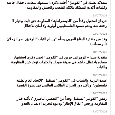
منفذيّة بعلبك في “القوميّ” أحيَت ذكرى استشهاد سعاده باحتفال حاشد
وكلمات أكدت التمسّك بثلاثيّة الشعب والجيش والمقاومة
23/07/2026
حردان استقبل وفداً من “الديمقراطية”: المقاومة حق ثابت وخيار لا
رجعة عنه ودعم صمود الفلسطينيين أولوية ولا أمان للاحتلال
22/07/2026
وفد من منفذية البقاع الغربي يسلّم “وسام الثبات” للرفيق نصر الزحلان
(أبو سعاده)
18/07/2026
منفذية صيدا – الزهراني جزين في “القومي” تحيي ذكرى استشهاد
سعاده باحتفال حاشد في مدينة صيدا.. والكلمات تؤكد خيار المقاومة
والثبات
15/07/2026
عمدة التربية والشباب في “القومي” تستقبل “الاتحاد العام لطلبة
فلسطين” وتأكيد دور الحراك الطلابي العالمي في نصرة القضية
14/07/2026
رئيس “القومي” يستقبل وفداً من “الشعبي الناصري”: تأكيد خيار
المقاومة ورفض “اتفاق الإطار” ودعوة لتجريم الاتصال بالعدو
13/07/2026