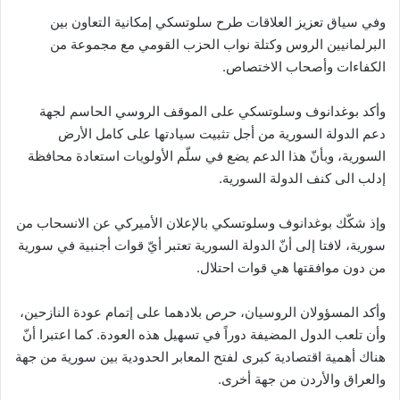
وفي سياق تعزيز العلاقات طرح سلوتسكي إمكانية التعاون بين
البرلمانيين الروس وكتلة نواب الحزب القومي مع مجموعة من
الكفاءات وأصحاب الاختصاص.
وأكد بوغدانوف وسلوتسكي على الموقف الروسي الحاسم لجهة
دعم الدولة السورية من أجل تثبيت سيادتها على كامل الأرض
السورية، وبأنّ هذا الدعم يضع في سلّم الأولويات استعادة محافظة
إدلب الى كنف الدولة السورية.
وإذ شكّك بوغدانوف وسلوتسكي بالإعلان الأميركي عن الانسحاب من
سورية، لافتا إلى أنّ الدولة السورية تعتبر أيّ قوات أجنبية في سورية
من دون موافقتها هي قوات احتلال.
وأكد المسؤولان الروسيان، حرص بلادهما على إتمام عودة النازحين،
وأن تلعب الدول المضيفة دوراً في تسهيل هذه العودة. كما اعتبرا أنّ
هناك أهمية اقتصادية كبرى لفتح المعابر الحدودية بين سورية من جهة
والعراق والأردن من جهة أخرى.