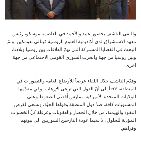
والتقى الناشف بحضور عبيد والأحمد في العاصمة موسكو، رئيس
معهد الاستشراق لدى أكاديمية العلوم الروسية فيتالي نعومكين، وتمّ
البحث في القضايا المشتركة التي تهمّ العلاقات بين روسيا وبلادنا،
وبين روسيا من جهة والحزب السوري القومي الاجتماعي من جهة
أخرى.
وقدّم الناشف خلال اللقاء عرضاَ للأوضاع العامة والتطورات في
المنطقة، لافتاً إلى أنّ الدول التي ترعى الإرهاب، وفي مقدّمها
الولايات المتحدة الأميركية، تمارس أقصى الضغوط وعلى
المستويات كافة، ضدّ دول المنطقة وقواها الحيّة، وتسعى لفرض
النفوذ والهيمنة، من خلال الحصار والعقوبات وعرقلة كلّ الخطوات
المؤدية للحلول، لا سيما عودة النازحين السوريين الى بيوتهم
وقراهم.