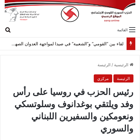
بح
القائمة
لقاء بين “القومي” و”الشعبية” في صيدا لمواجهة العدوان الصهيونيّ وإسقاط مشاريعه وسياساته
الرئيسية
/
الرئيسة
الرئيسة
مركزي
رئيس الحزب في روسيا على رأس
وفد ويلتقي بوغدانوف وسلوتسكي
ونعومكين والسفيرين اللبناني
والسوري