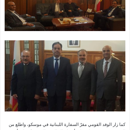
كما زار الوفد القومي مقرّ السفارة اللبنانية في موسكو، واطلع من