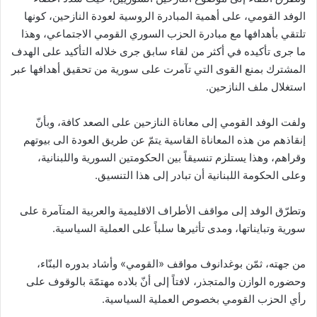
الوفد القومي، على أهمية المبادرة الروسية لعودة النازحين، كونها
تلتقي بأهدافها مع مبادرة الحزب السوري القومي الاجتماعي، وهذا
ما جرى تأكيده في أكثر من لقاء سابق جرى خلاله التأكيد على الهدف
المشترك بمنع القوى التي تآمرت على سورية من تحقيق أهدافها عبر
استغلال ملف النازحين.
ولفت الوفد القومي إلى معاناة النازحين على الصعد كافة، وبأنّ
إنقاذهم من هذه المعاناة القاسية يتمّ عن طريق العودة الى بيوتهم
وقراهم، وهذا يستلزم تنسيقاً بين الحكومتين السورية واللبنانية،
وعلى الحكومة اللبنانية أن تبادر إلى هذا التنسيق.
وتطرّق الوفد إلى مواقف الأطراف الاقليمية والعربية المتآمرة على
سورية وتبايناتها، ومدى تأثيرها سلباً على العملية السياسية.
من جهته، ثمّن بوغدانوف مواقف «القومي» وأشاد بدوره البنّاء،
وحضوره الوازن والمتجذر، لافتاً إلى أنّ بلاده مهتمّة بالوقوف على
رأي الحزب القومي بخصوص العملية السياسية.