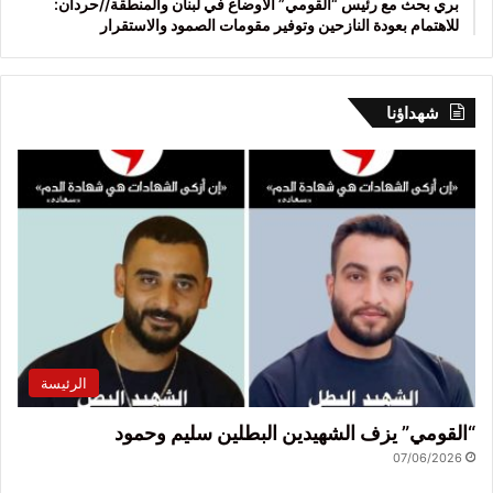
بري بحث مع رئيس “القومي” الأوضاع في لبنان والمنطقة//حردان:
للاهتمام بعودة النازحين وتوفير مقومات الصمود والاستقرار
شهداؤنا
الرئيسة
“القومي” يزف الشهيدين البطلين سليم وحمود
07/06/2026