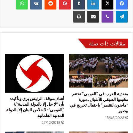
تيلقرام
ڤايبر
مشاركة عبر البريد
طباعة
مقالات ذات صلة
منفذية الغرب في “القومي” تختتم
أشاد بموقف الرئيس بري وتأكيده
مخيمها الصيفي للأشبال ـ دورة
بأن “لا حل إلا بالدولة المدنية”//
“ماضون لننتصر” باحتفال تخريج في
“القومي”: لا خلاص للبنان إلا بالدولة
بيصور
المدنية العلمانية
18/08/2023
27/12/2018