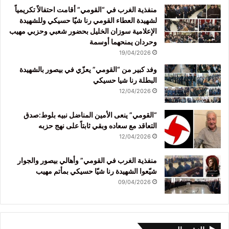
منفذية الغرب في “القومي” أقامت احتفالاً تكريمياً
لشهيدة العطاء القومي رنا شيّا حسيكي وللشهيدة
الإعلامية سوزان الخليل بحضور شعبي وحزبي مهيب
وحردان يمنحهما أوسمة
19/04/2026
وفد كبير من “القومي” يعزّي في بيصور بالشهيدة
البطلة رنا شيا حسيكي
12/04/2026
“القومي” ينعى الأمين المناضل نبيه بلوط:صدق
التعاقد مع سعاده وبقي ثابتاً على نهج حزبه
12/04/2026
منفذية الغرب في القومي” وأهالي بيصور والجوار
شيّعوا الشهيدة رنا شيّا حسيكي بمأتم مهيب
09/04/2026