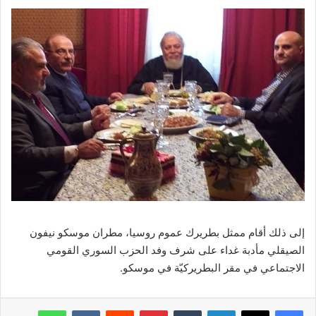
إلى ذلك أقام ممثل بطريرك عموم روسيا، مطران موسكو نيفون
الصيقلي مأدبة غداء على شرف وفد الحزب السوري القومي
الاجتماعي في مقر البطريركيّة في موسكو.
فيسبوك
‫X
لينكدإن
‏Tumblr
بينتيريست
‏Reddit
‏VKontakte
واتساب