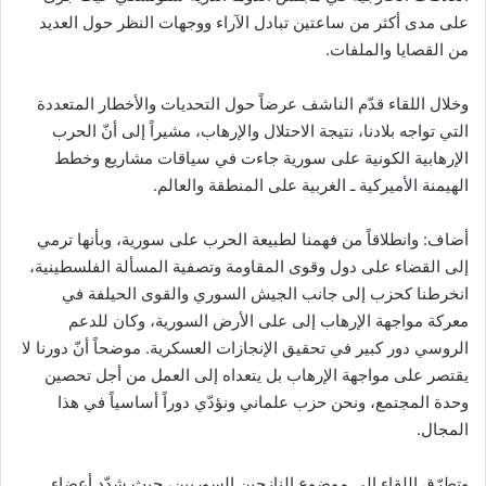
على مدى أكثر من ساعتين تبادل الآراء ووجهات النظر حول العديد
من القصايا والملفات.
وخلال اللقاء قدّم الناشف عرضاً حول التحديات والأخطار المتعددة
التي تواجه بلادنا، نتيجة الاحتلال والإرهاب، مشيراً إلى أنّ الحرب
الإرهابية الكونية على سورية جاءت في سياقات مشاريع وخطط
الهيمنة الأميركية ـ الغربية على المنطقة والعالم.
أضاف: وانطلاقاً من فهمنا لطبيعة الحرب على سورية، وبأنها ترمي
إلى القضاء على دول وقوى المقاومة وتصفية المسألة الفلسطينية،
انخرطنا كحزب إلى جانب الجيش السوري والقوى الحيلفة في
معركة مواجهة الإرهاب إلى على الأرض السورية، وكان للدعم
الروسي دور كبير في تحقيق الإنجازات العسكرية. موضحاً أنّ دورنا لا
يقتصر على مواجهة الإرهاب بل يتعداه إلى العمل من أجل تحصين
وحدة المجتمع، ونحن حزب علماني ونؤدّي دوراً أساسياً في هذا
المجال.
وتطرّق اللقاء إلى موضوع النازحين السوريين، حيث شدّد أعضاء