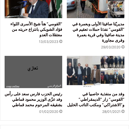
مديريّتا صافيتا الأولى وبعمرة في
“القومي” هنأ شيخ الأسرى اللواء
“القومي” نفذتا حملات تعقيم في
فؤاد الشوبكي بانتزاع حريته من
مدينة صافيتا وفي قرية بعمرة
معتقلات العدو
وقرى مجاورة
13/03/2023
29/03/2020
وفد من منفذية حاصبيا في
رئيس الحزب فارس سعد على رأس
“القومي” زار “الديمقراطي”
وفد عزّى الوزير محمود قماطي
و”الاشتراكي” ومكتب النائب الخليل
بشقيقه المرحوم محمد قماطي
01/02/2020
28/01/2021