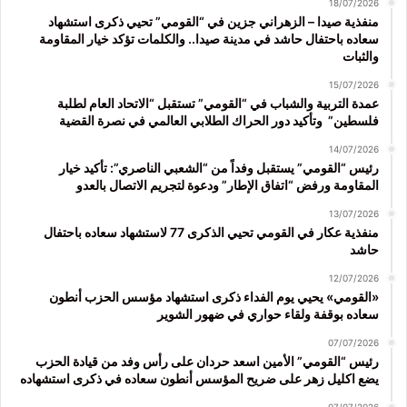
18/07/2026
منفذية صيدا – الزهراني جزين في “القومي” تحيي ذكرى استشهاد
سعاده باحتفال حاشد في مدينة صيدا.. والكلمات تؤكد خيار المقاومة
والثبات
15/07/2026
عمدة التربية والشباب في “القومي” تستقبل “الاتحاد العام لطلبة
فلسطين” وتأكيد دور الحراك الطلابي العالمي في نصرة القضية
14/07/2026
رئيس “القومي” يستقبل وفداً من “الشعبي الناصري”: تأكيد خيار
المقاومة ورفض “اتفاق الإطار” ودعوة لتجريم الاتصال بالعدو
13/07/2026
منفذية عكار في القومي تحيي الذكرى 77 لاستشهاد سعاده باحتفال
حاشد
12/07/2026
«القومي» يحيي يوم الفداء ذكرى استشهاد مؤسس الحزب أنطون
سعاده بوقفة ولقاء حواري في ضهور الشوير
07/07/2026
رئيس “القومي” الأمين اسعد حردان على رأس وفد من قيادة الحزب
يضع اكليل زهر على ضريح المؤسس أنطون سعاده في ذكرى استشهاده