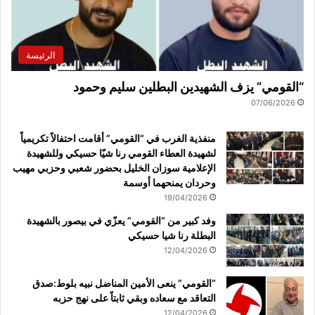
الرئيسة
“القومي” يزف الشهيدين البطلين سليم وحمود
07/06/2026
منفذية الغرب في “القومي” أقامت احتفالاً تكريمياً
لشهيدة العطاء القومي رنا شيّا حسيكي وللشهيدة
الإعلامية سوزان الخليل بحضور شعبي وحزبي مهيب
وحردان يمنحهما أوسمة
19/04/2026
وفد كبير من “القومي” يعزّي في بيصور بالشهيدة
البطلة رنا شيا حسيكي
12/04/2026
“القومي” ينعى الأمين المناضل نبيه بلوط:صدق
التعاقد مع سعاده وبقي ثابتاً على نهج حزبه
12/04/2026