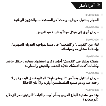
آخر الأخبار
06/08/2026
الحجار يستقبل حردان.. وبحث آخر المستجدات والشؤون الوطنية
02/08/2026
حردان أبرق إلى هيكل مهنئاً بمناسبة عيد الجيش
31/07/2026
لقاء بين “القومي” و”الشعبية” في صيدا لمواجهة العدوان الصهيونيّ
وإسقاط مشاريعه وسياساته
27/07/2026
منفذيّة بعلبك في “القوميّ” أحيَت ذكرى استشهاد سعاده باحتفال حاشد
وكلمات أكدت التمسّك بثلاثيّة الشعب والجيش والمقاومة
23/07/2026
حردان استقبل وفداً من “الديمقراطية”: المقاومة حق ثابت وخيار لا
رجعة عنه ودعم صمود الفلسطينيين أولوية ولا أمان للاحتلال
22/07/2026
وفد من منفذية البقاع الغربي يسلّم “وسام الثبات” للرفيق نصر الزحلان
(أبو سعاده)