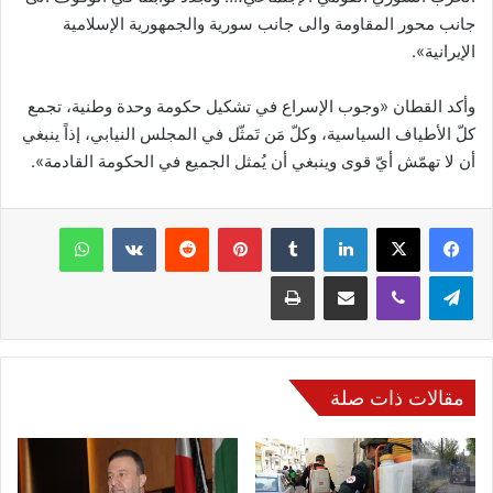
جانب محور المقاومة والى جانب سورية والجمهورية الإسلامية
الإيرانية».
وأكد القطان «وجوب الإسراع في تشكيل حكومة وحدة وطنية، تجمع
كلّ الأطياف السياسية، وكلّ مَن تَمثّل في المجلس النيابي، إذاً ينبغي
أن لا تهمّش أيّ قوى وينبغي أن يُمثل الجميع في الحكومة القادمة».
فيسبوك
‫X
لينكدإن
‏Tumblr
بينتيريست
‏Reddit
‏VKontakte
واتساب
تيلقرام
ڤايبر
مشاركة عبر البريد
طباعة
مقالات ذات صلة