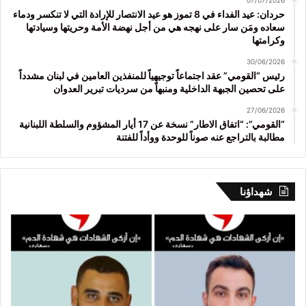
07/07/2026
حردان: عيد الفداء في 8 تموز هو عيد الانتصار للإرادة التي لا تنكسر ودماء
سعاده ومَن سار على نهجه هي من أجل نهضة الأمة وحريتها وسيادتها
وكرامتها
30/06/2026
رئيس “القومي” عقد اجتماعاً توجيهياً للمنفذين العامين في لبنان مشدداً
على تحصين الجبهة الداخلية ومنبهاً من سرديات تبرير العدوان
27/06/2026
“القومي”: “اتفاق الاطار” نسخة عن 17 أيار المشؤوم والسلطة اللبنانية
مطالبة بالتراجع عنه صوناً للوحدة ووأداً للفتنة
شهداؤنا