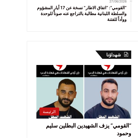
27/06/2026
“القومي”: “اتفاق الاطار” نسخة عن 17 أيار المشؤوم
والسلطة اللبنانية مطالبة بالتراجع عنه صوناً للوحدة
ووأداً للفتنة
شهداؤنا
الرئيسة
“القومي” يزف الشهيدين البطلين سليم
وحمود