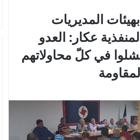
هيئات المديريات
منفذية عكار: العدو
لوا في كلّ محاولاتهم
مقاومة