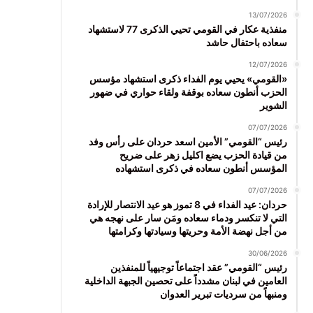
13/07/2026
منفذية عكار في القومي تحيي الذكرى 77 لاستشهاد
سعاده باحتفال حاشد
12/07/2026
«القومي» يحيي يوم الفداء ذكرى استشهاد مؤسس
الحزب أنطون سعاده بوقفة ولقاء حواري في ضهور
الشوير
07/07/2026
رئيس “القومي” الأمين اسعد حردان على رأس وفد
من قيادة الحزب يضع اكليل زهر على ضريح
المؤسس أنطون سعاده في ذكرى استشهاده
07/07/2026
حردان: عيد الفداء في 8 تموز هو عيد الانتصار للإرادة
التي لا تنكسر ودماء سعاده ومَن سار على نهجه هي
من أجل نهضة الأمة وحريتها وسيادتها وكرامتها
30/06/2026
رئيس “القومي” عقد اجتماعاً توجيهياً للمنفذين
العامين في لبنان مشدداً على تحصين الجبهة الداخلية
ومنبهاً من سرديات تبرير العدوان