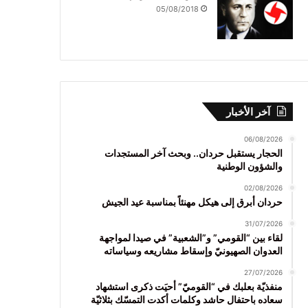
05/08/2018
آخر الأخبار
06/08/2026
الحجار يستقبل حردان.. وبحث آخر المستجدات
والشؤون الوطنية
02/08/2026
حردان أبرق إلى هيكل مهنئاً بمناسبة عيد الجيش
31/07/2026
لقاء بين “القومي” و”الشعبية” في صيدا لمواجهة
العدوان الصهيونيّ وإسقاط مشاريعه وسياساته
27/07/2026
منفذيّة بعلبك في “القوميّ” أحيَت ذكرى استشهاد
سعاده باحتفال حاشد وكلمات أكدت التمسّك بثلاثيّة