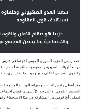
سعد: العدو الصهيوني وحلفاؤه ف
تستهدف قوى المقاومة
ـ حزبنا هو صمّام الأمان والقوة
والاجتماعية بما يحصّن المجتمع من
عقد رئيس الحزب السوري القومي الاجتماعي فارس سعد اج
موسعاً لهيئات المديرية والمفوضيات التابعة لمنفذية
وعضوي المجلس الأعلى جورج ديب وعاطف بزي، منفذ ع
وقد أعطى رئيس الحزب توجيهاته للهيئات المسؤولة بضرور
المجلس القومي، وعلى حق كلّ سوري قومي اجتماعي عا
لتمكين أيّ قومي من المشاركة في هذا الاستحقاق وفق ا