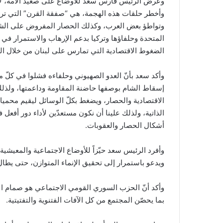
وعرض الرئيس فارس سعد للأوضاع على صعيد الأمة، لافتاً 
وأخطر حلقات هذه الهجمة، هي “صفقة القرن” التي ترمي
وتواطؤ بعض العرب، وكذلك الحصار المفروض على الشام،
المتحدة وحلفاؤها وتركيا بدعم الإرهاب والاستمرار في 
الضغوط الاقتصادية التي تمارس على لبنان من خلال ا
وأكد سعد بأنّ العدو الصهيوني وحلفاءه فشلوا في كلّ
إسقاط الشام بوصفها حاضنة المقاومة وداعمتها، ولذلك 
الاقتصادية والحصار، ويضغط بكلّ الوسائل ليقيم محميات
الذاتية، ولذلك علينا أن نكون مستعدّين لأداء دور أفع
أشكال الحصار والعقوبات.
وأفرد الرئيس سعد حيّزاً للأوضاع الاجتماعية والمعيشي
ويدعو باستمرار إلى تحقيق الإنماء المتوازن، حتى يطال
وأكد أنّ الحزب السوري القومي الاجتماعي هو صمام الأ
بما يحصّن المجتمع من كل الآفات الفتنوية والتفتيتية.