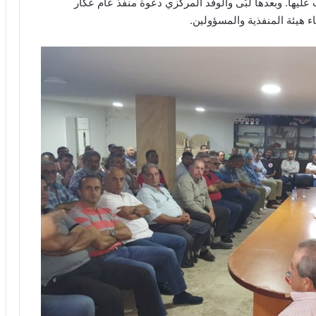
ليها. وبعدها لبّى والوفد المركزي دعوة منفذ عام عكار
هيئة المنفذية والمسؤولين.