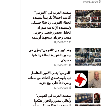
07/06/2026
منفذية الغرب في “القومي”
أقامت احتفالاً تكريمياً لشهيدة
العطاء القومي رنا شيّا حسيكي
وللشهيدة الإعلامية سوزان
الخليل بحضور شعبي وحزبي
مهيب وحردان يمنحهما أوسمة
19/04/2026
وفد كبير من “القومي” يعزّي في
بيصور بالشهيدة البطلة رنا شيا
حسيكي
12/04/2026
“القومي” ينعى الأمين المناضل
نبيه بلوط:صدق التعاقد مع سعاده
وبقي ثابتاً على نهج حزبه
12/04/2026
منفذية الغرب في القومي”
وأهالي بيصور والجوار شيّعوا
الشهيدة رنا شيّا حسيكي بمأتم