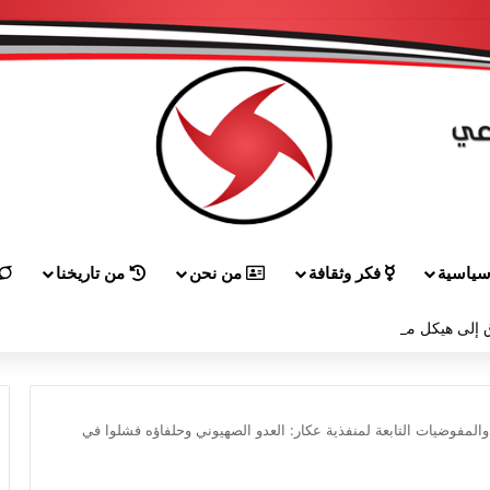
ياسية
فكر وثقافة
من نحن
من تاريخنا
إلى هيكل مهنئاً بمناسبة عيد الجيش
المفوضيات التابعة لمنفذية عكار: العدو الصهيوني وحلفاؤه فشلوا في