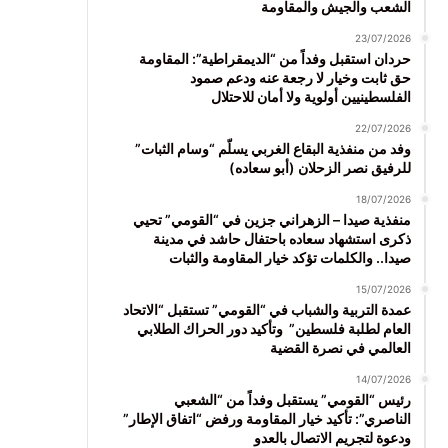
الشعب والجيش والمقاومة
23/07/2026
حردان استقبل وفداً من “الديمقراطية”: المقاومة
حق ثابت وخيار لا رجعة عنه ودعم صمود
الفلسطينيين أولوية ولا أمان للاحتلال
22/07/2026
وفد من منفذية البقاع الغربي يسلّم “وسام الثبات”
للرفيق نصر الزحلان (أبو سعاده)
18/07/2026
منفذية صيدا – الزهراني جزين في “القومي” تحيي
ذكرى استشهاد سعاده باحتفال حاشد في مدينة
صيدا.. والكلمات تؤكد خيار المقاومة والثبات
15/07/2026
عمدة التربية والشباب في “القومي” تستقبل “الاتحاد
العام لطلبة فلسطين” وتأكيد دور الحراك الطلابي
العالمي في نصرة القضية
14/07/2026
رئيس “القومي” يستقبل وفداً من “الشعبي
الناصري”: تأكيد خيار المقاومة ورفض “اتفاق الإطار”
ودعوة لتجريم الاتصال بالعدو