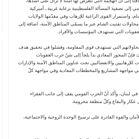
إلى أنّ الهجمة التي تتعرّض لها أمتنا لا تزال على أشدّها،
 إلى تصفية المسألة الفلسطينية برعاية غربية ـ أميركية
 واستمرار القوى الراعية للإرهاب وفي مقدّمها الولايات
محاولات تفتيت الشام عبر ما يسمّى المناطق الآمنة، اضافة إلى
لعقوبات التي تستهدف المؤسسات والأفراد.
 محاولاتهم التي تستهدف قوى المقاومة، وفشلوا في تحقيق هدف
فإنّ المحور المعادي بدأ يلجأ إلى شنّ حرب العقوبات
 للإرهابيين والانفصاليين تحت عناوين المناطق الآمنة والإدارات
ل في مواجهة المشاريع والمخططات المعادية وفي مواجهة كلّ
ة في لبنان، وأكد أنّ الحزب القومي يقف إلى جانب الفقراء
 عكار والبقاع وكلّ منطقة محرومة.
مان والقوة القادرة على ترسيخ الوحدة الروحية والاجتماعية،