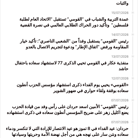
والثبات
15/07/2026
عمدة التربية والشباب في “القومي” تستقبل “الاتحاد العام لطلبة
فلسطين” وتأكيد دور الحراك الطلابي العالمي في نصرة القضية
14/07/2026
رئيس “القومي” يستقبل وفداً من “الشعبي الناصري”: تأكيد خيار
المقاومة ورفض “اتفاق الإطار” ودعوة لتجريم الاتصال بالعدو
13/07/2026
منفذية عكار في القومي تحيي الذكرى 77 لاستشهاد سعاده باحتفال
حاشد
12/07/2026
«القومي» يحيي يوم الفداء ذكرى استشهاد مؤسس الحزب أنطون
سعاده بوقفة ولقاء حواري في ضهور الشوير
07/07/2026
رئيس “القومي” الأمين اسعد حردان على رأس وفد من قيادة الحزب
يضع اكليل زهر على ضريح المؤسس أنطون سعاده في ذكرى استشهاده
07/07/2026
حردان: عيد الفداء في 8 تموز هو عيد الانتصار للإرادة التي لا تنكسر ودماء
سعاده ومَن سار على نهجه هي من أجل نهضة الأمة وحريتها وسيادتها