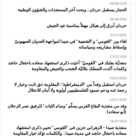
06/08/2026
الحجار يستقبل حردان.. وبحث آخر المستجدات والشؤون الوطنية
02/08/2026
حردان أبرق إلى هيكل مهنئاً بمناسبة عيد الجيش
31/07/2026
لقاء بين “القومي” و”الشعبية” في صيدا لمواجهة العدوان الصهيونيّ
وإسقاط مشاريعه وسياساته
27/07/2026
منفذيّة بعلبك في “القوميّ” أحيَت ذكرى استشهاد سعاده باحتفال حاشد
وكلمات أكدت التمسّك بثلاثيّة الشعب والجيش والمقاومة
23/07/2026
حردان استقبل وفداً من “الديمقراطية”: المقاومة حق ثابت وخيار لا
رجعة عنه ودعم صمود الفلسطينيين أولوية ولا أمان للاحتلال
22/07/2026
وفد من منفذية البقاع الغربي يسلّم “وسام الثبات” للرفيق نصر الزحلان
(أبو سعاده)
18/07/2026
منفذية صيدا – الزهراني جزين في “القومي” تحيي ذكرى استشهاد
سعاده باحتفال حاشد في مدينة صيدا.. والكلمات تؤكد خيار المقاومة