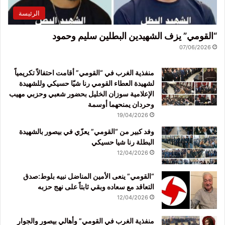
الرئيسة
“القومي” يزف الشهيدين البطلين سليم وحمود
07/06/2026
منفذية الغرب في “القومي” أقامت احتفالاً تكريمياً
لشهيدة العطاء القومي رنا شيّا حسيكي وللشهيدة
الإعلامية سوزان الخليل بحضور شعبي وحزبي مهيب
وحردان يمنحهما أوسمة
19/04/2026
وفد كبير من “القومي” يعزّي في بيصور بالشهيدة
البطلة رنا شيا حسيكي
12/04/2026
“القومي” ينعى الأمين المناضل نبيه بلوط:صدق
التعاقد مع سعاده وبقي ثابتاً على نهج حزبه
12/04/2026
منفذية الغرب في القومي” وأهالي بيصور والجوار