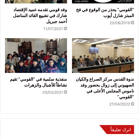
“القومي” يحذر من الوقوع في فخ
وفد قومي تقدمه عميد الإقتصاد
المبتز شارل أيوب
شارك في تشييع القائد المناضل
أحمد جبريل
23/08/2019
11/07/2021
ندوة القدس مركز الصراع والكيان
منفذية سلمية في “القومي” تقيم
الصهيوني إلى زوال بحضور وفد
نشاطاً للأشبال والزهرات
ناموس المجلس الأعلى في
05/02/2021
“القومي”
27/04/2022
اترك تعليقاً