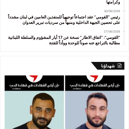
وكرامتها
30/06/2026
رئيس “القومي” عقد اجتماعاً توجيهياً للمنفذين العامين في لبنان مشدداً
على تحصين الجبهة الداخلية ومنبهاً من سرديات تبرير العدوان
27/06/2026
“القومي”: “اتفاق الاطار” نسخة عن 17 أيار المشؤوم والسلطة اللبنانية
مطالبة بالتراجع عنه صوناً للوحدة ووأداً للفتنة
شهداؤنا