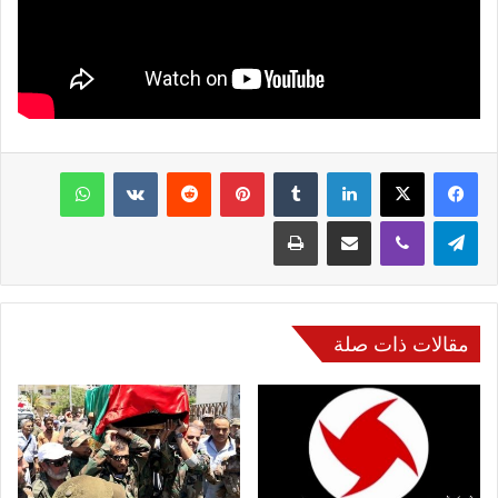
فيسبوك
‫X
لينكدإن
‏Tumblr
بينتيريست
‏Reddit
‏VKontakte
واتساب
تيلقرام
ڤايبر
مشاركة عبر البريد
طباعة
مقالات ذات صلة