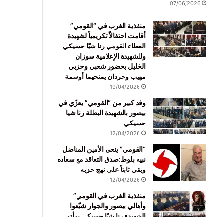
07/06/2026
منفذية الغرب في “القومي”
أقامت احتفالاً تكريمياً لشهيدة
العطاء القومي رنا شيّا حسيكي
وللشهيدة الإعلامية سوزان
الخليل بحضور شعبي وحزبي
مهيب وحردان يمنحهما أوسمة
19/04/2026
وفد كبير من “القومي” يعزّي في
بيصور بالشهيدة البطلة رنا شيا
حسيكي
12/04/2026
“القومي” ينعى الأمين المناضل
نبيه بلوط:صدق التعاقد مع سعاده
وبقي ثابتاً على نهج حزبه
12/04/2026
منفذية الغرب في القومي”
وأهالي بيصور والجوار شيّعوا
الشهيدة رنا شيّا حسيكي بمأتم