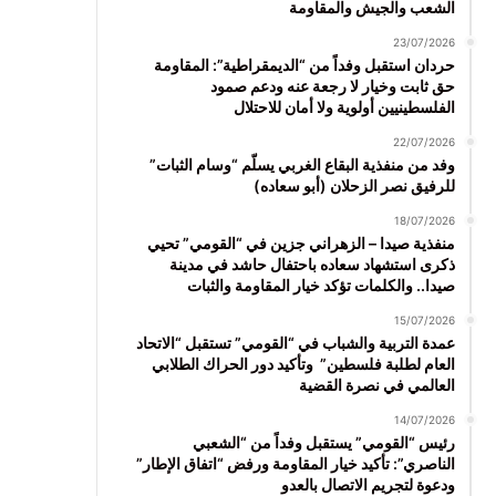
الشعب والجيش والمقاومة
23/07/2026
حردان استقبل وفداً من “الديمقراطية”: المقاومة
حق ثابت وخيار لا رجعة عنه ودعم صمود
الفلسطينيين أولوية ولا أمان للاحتلال
22/07/2026
وفد من منفذية البقاع الغربي يسلّم “وسام الثبات”
للرفيق نصر الزحلان (أبو سعاده)
18/07/2026
منفذية صيدا – الزهراني جزين في “القومي” تحيي
ذكرى استشهاد سعاده باحتفال حاشد في مدينة
صيدا.. والكلمات تؤكد خيار المقاومة والثبات
15/07/2026
عمدة التربية والشباب في “القومي” تستقبل “الاتحاد
العام لطلبة فلسطين” وتأكيد دور الحراك الطلابي
العالمي في نصرة القضية
14/07/2026
رئيس “القومي” يستقبل وفداً من “الشعبي
الناصري”: تأكيد خيار المقاومة ورفض “اتفاق الإطار”
ودعوة لتجريم الاتصال بالعدو