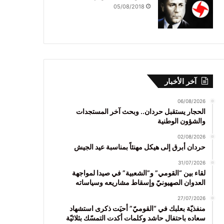
05/08/2018
آخر الأخبار
06/08/2026
الحجار يستقبل حردان.. وبحث آخر المستجدات
والشؤون الوطنية
02/08/2026
حردان أبرق إلى هيكل مهنئاً بمناسبة عيد الجيش
31/07/2026
لقاء بين “القومي” و”الشعبية” في صيدا لمواجهة
العدوان الصهيونيّ وإسقاط مشاريعه وسياساته
27/07/2026
منفذيّة بعلبك في “القوميّ” أحيَت ذكرى استشهاد
سعاده باحتفال حاشد وكلمات أكدت التمسّك بثلاثيّة