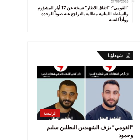
27/06/2026
“القومي”: “اتفاق الاطار” نسخة عن 17 أيار المشؤوم
والسلطة اللبنانية مطالبة بالتراجع عنه صوناً للوحدة
ووأداً للفتنة
شهداؤنا
الرئيسة
“القومي” يزف الشهيدين البطلين سليم
وحمود