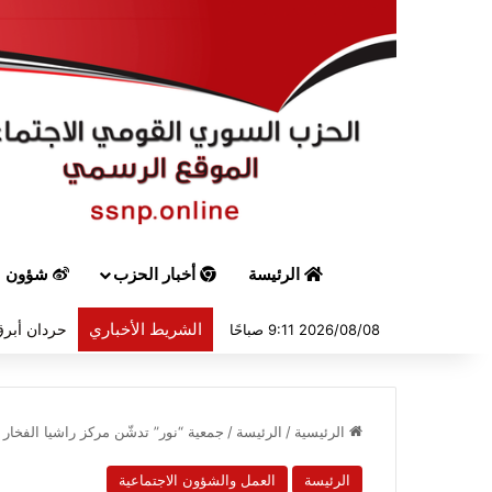
الرئيسة
أخبار الحزب
شؤون س
الشريط الأخباري
حردان أبرق
2026/08/08 9:11 صباحًا
الرئيسية
/
الرئيسة
/
جمعية “نور” تدشّن مركز راشيا الفخار 
الرئيسة
العمل والشؤون الاجتماعية