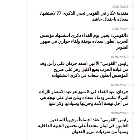
13/07/2026
منفذية عكار في القومي تحيي الذكرى 77 لاستشهاد
سعاده باحتفال حاشد
12/07/2026
«القومي» يحيي يوم الفداء ذكرى استشهاد مؤسس
الحزب أنطون سعاده بوقفة ولقاء حواري في ضهور
الشوير
07/07/2026
رئيس “القومي” الأمين اسعد حردان على رأس وفد
من قيادة الحزب يضع اكليل زهر على ضريح
المؤسس أنطون سعاده في ذكرى استشهاده
07/07/2026
حردان: عيد الفداء في 8 تموز هو عيد الانتصار للإرادة
التي لا تنكسر ودماء سعاده ومَن سار على نهجه هي
من أجل نهضة الأمة وحريتها وسيادتها وكرامتها
30/06/2026
رئيس “القومي” عقد اجتماعاً توجيهياً للمنفذين
العامين في لبنان مشدداً على تحصين الجبهة الداخلية
ومنبهاً من سرديات تبرير العدوان