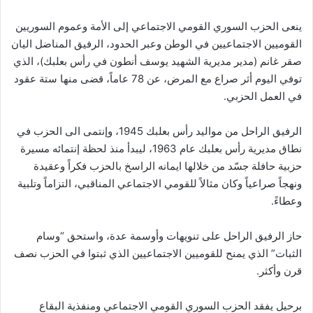
ينعى الحزب السوري القومي الاجتماعي إلى الأمة وعموم السوريين
القوميين الاجتماعيين في الوطن وعبر الحدود، الرفيق المناضل اليان
صقر غانم (مدير مديرية الشهيد يوسف أنطون في رأس بعلبك)، الذي
توفي اليوم أثر صراع مع المرض، عن 78 عاماً، قضى منها ستة عقود
في العمل الحزبي.
الرفيق الراحل من مواليد رأس بعلبك 1945، وإنتمى الى الحزب في
نطاق مديرية رأس بعلبك عام 1963، ليبدأ منذ لحظة إنتمائه مسيرة
حزبية حافلة جسّد من خلالها ايمانه الراسخ بالحزب فكراً وعقيدة
ونهجاً صراعياً وكان مثالاً للقومي الاجتماعي المناقبي، التزاماً وتلبية
وعطاءً.
حاز الرفيق الراحل على تنويهات وأوسمة عدة، واستحق “وسام
الثبات” الذي يمنح للقوميين الاجتماعيين الذي ثبتوا في الحزب نصف
قرن وأكثر.
برحيل يفقد الحزب السوري القومي الاجتماعي ومنفذية البقاع