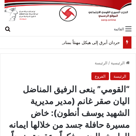
بح
القائمة
حردان أبرق إلى هيكل مهنئاً بمناسبة عيد الجيش
الرئيسية
/
الرئيسة
الرئيسة
الفروع
“القومي” ينعى الرفيق المناضل
اليان صقر غانم (مدير مديرية
الشهيد يوسف أنطون): خاض
مسيرة حافلة جسد من خلالها ايمانه