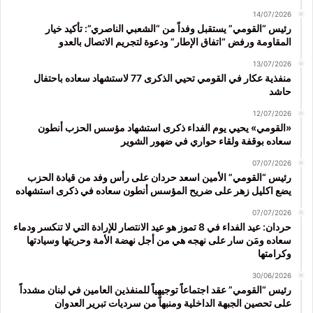
14/07/2026
رئيس “القومي” يستقبل وفداً من “الشعبي الناصري”: تأكيد خيار
المقاومة ورفض “اتفاق الإطار” ودعوة لتجريم الاتصال بالعدو
13/07/2026
منفذية عكار في القومي تحيي الذكرى 77 لاستشهاد سعاده باحتفال
حاشد
12/07/2026
«القومي» يحيي يوم الفداء ذكرى استشهاد مؤسس الحزب أنطون
سعاده بوقفة ولقاء حواري في ضهور الشوير
07/07/2026
رئيس “القومي” الأمين اسعد حردان على رأس وفد من قيادة الحزب
يضع اكليل زهر على ضريح المؤسس أنطون سعاده في ذكرى استشهاده
07/07/2026
حردان: عيد الفداء في 8 تموز هو عيد الانتصار للإرادة التي لا تنكسر ودماء
سعاده ومَن سار على نهجه هي من أجل نهضة الأمة وحريتها وسيادتها
وكرامتها
30/06/2026
رئيس “القومي” عقد اجتماعاً توجيهياً للمنفذين العامين في لبنان مشدداً
على تحصين الجبهة الداخلية ومنبهاً من سرديات تبرير العدوان