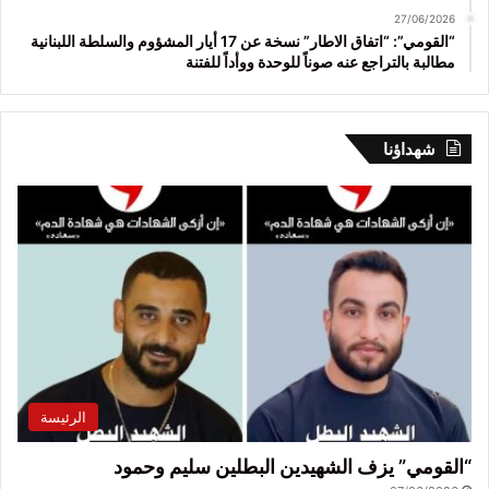
27/06/2026
“القومي”: “اتفاق الاطار” نسخة عن 17 أيار المشؤوم والسلطة اللبنانية
مطالبة بالتراجع عنه صوناً للوحدة ووأداً للفتنة
شهداؤنا
الرئيسة
“القومي” يزف الشهيدين البطلين سليم وحمود