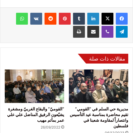
فيسبوك
‫X
لينكدإن
‏Tumblr
بينتيريست
‏Reddit
‏VKontakte
واتساب
تيلقرام
ڤايبر
مشاركة عبر البريد
طباعة
مقالات ذات صلة
مديرية حي السلم في “القومي”
“القوميّ” والبقاع الغربيّ ومشغرة
تقيم محاضرة بمناسبة عيد التأسيس
يشيّعون الرفيق المناضل علي علي
وانتصاراً لمقاومة شعبنا في
عمر بمأتم مهيب
فلسطين
26/09/2022
06/12/2023