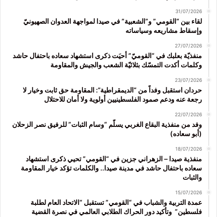
31/07/2026
لقاء بين “القومي” و”الشعبية” في صيدا لمواجهة العدوان الصهيونيّ
وإسقاط مشاريعه وسياساته
27/07/2026
منفذيّة بعلبك في “القوميّ” أحيَت ذكرى استشهاد سعاده باحتفال حاشد
وكلمات أكدت التمسّك بثلاثيّة الشعب والجيش والمقاومة
23/07/2026
حردان استقبل وفداً من “الديمقراطية”: المقاومة حق ثابت وخيار لا
رجعة عنه ودعم صمود الفلسطينيين أولوية ولا أمان للاحتلال
22/07/2026
وفد من منفذية البقاع الغربي يسلّم “وسام الثبات” للرفيق نصر الزحلان
(أبو سعاده)
18/07/2026
منفذية صيدا – الزهراني جزين في “القومي” تحيي ذكرى استشهاد
سعاده باحتفال حاشد في مدينة صيدا.. والكلمات تؤكد خيار المقاومة
والثبات
15/07/2026
عمدة التربية والشباب في “القومي” تستقبل “الاتحاد العام لطلبة
فلسطين” وتأكيد دور الحراك الطلابي العالمي في نصرة القضية