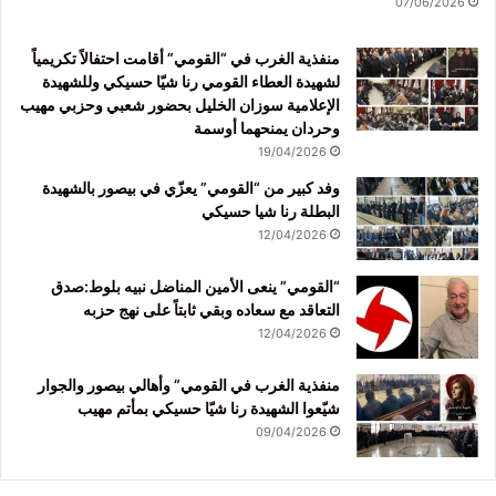
07/06/2026
منفذية الغرب في “القومي” أقامت احتفالاً تكريمياً
لشهيدة العطاء القومي رنا شيّا حسيكي وللشهيدة
الإعلامية سوزان الخليل بحضور شعبي وحزبي مهيب
وحردان يمنحهما أوسمة
19/04/2026
وفد كبير من “القومي” يعزّي في بيصور بالشهيدة
البطلة رنا شيا حسيكي
12/04/2026
“القومي” ينعى الأمين المناضل نبيه بلوط:صدق
التعاقد مع سعاده وبقي ثابتاً على نهج حزبه
12/04/2026
منفذية الغرب في القومي” وأهالي بيصور والجوار
شيّعوا الشهيدة رنا شيّا حسيكي بمأتم مهيب
09/04/2026