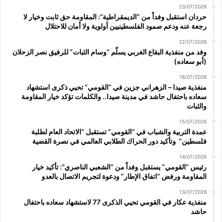
23/07/2026
حردان استقبل وفداً من “الديمقراطية”: المقاومة حق ثابت وخيار لا
رجعة عنه ودعم صمود الفلسطينيين أولوية ولا أمان للاحتلال
22/07/2026
وفد من منفذية البقاع الغربي يسلّم “وسام الثبات” للرفيق نصر الزحلان
(أبو سعاده)
18/07/2026
منفذية صيدا – الزهراني جزين في “القومي” تحيي ذكرى استشهاد
سعاده باحتفال حاشد في مدينة صيدا.. والكلمات تؤكد خيار المقاومة
والثبات
15/07/2026
عمدة التربية والشباب في “القومي” تستقبل “الاتحاد العام لطلبة
فلسطين” وتأكيد دور الحراك الطلابي العالمي في نصرة القضية
14/07/2026
رئيس “القومي” يستقبل وفداً من “الشعبي الناصري”: تأكيد خيار
المقاومة ورفض “اتفاق الإطار” ودعوة لتجريم الاتصال بالعدو
13/07/2026
منفذية عكار في القومي تحيي الذكرى 77 لاستشهاد سعاده باحتفال
حاشد