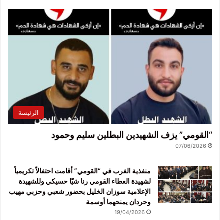
الرئيسة
“القومي” يزف الشهيدين البطلين سليم وحمود
07/06/2026
منفذية الغرب في “القومي” أقامت احتفالاً تكريمياً
لشهيدة العطاء القومي رنا شيّا حسيكي وللشهيدة
الإعلامية سوزان الخليل بحضور شعبي وحزبي مهيب
وحردان يمنحهما أوسمة
19/04/2026