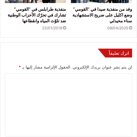
وفد من منفذية صيدا في “القومي”
منفذية طرابلس في “القومي”
وضع اكليل على ضريح الاستشهادية
تشارك في تحرّك الأحزاب الوطنية
سناء محيدلي
ضد تلوّث المياه وانقطاعها
23/01/2019
09/04/2025
اترك تعليقاً
لن يتم نشر عنوان بريدك الإلكتروني.
الحقول الإلزامية مشار إليها بـ
*
ا
ل
ت
ع
ل
ي
ق