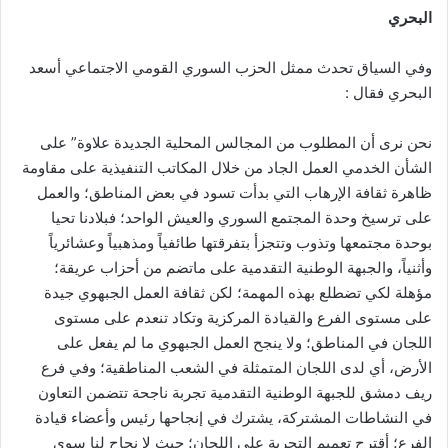
البحري
وفي السياق تحدث ممثل الحزب السوري القومي الاجتماعي أسعد
البحري فقال :
نحن نرى أن المطلوب من المجالس المحلية الجديدة علاوة” على
الشأن الخدمي العمل الجاد من خلال المكاتب التنفيذية على مقاومة
ظاهرة ثقافة الإرهاب التي بدأت تسود في بعض المناطق؛ والعمل
على ترسيخ وحدة المجتمع السوري والعيش الواحد؛ فبلادنا تحيا
بوحدة مجتمعها وتذوب وتتجزأ بتفرقتها طائفياً ومذهبياً وعشائرياً
وأثنياً، والجبهة الوطنية التقدمية على ماتضم من أحزاب عريقة؛
مؤهلة لكي تضطلع بهذه المهمة؛ لكن ثقافة العمل الجبهوي جيدة
على مستوى الفرع والقيادة المركزية وتكاد تنعدم على مستوى
اللجان في المناطق؛ ولا ينجح العمل الجبهوي ما لم يفعل على
الأرض، أي لدى اللجان المتمثلة في الشعب المناطقية؛ وفي فرع
ريف دمشق للجبهة الوطنية التقدمية تجربة ناجحة تتضمن التعاون
في النشاطات المشتركة، يشترك في إنجاحها رئيس وأعضاء قيادة
الفرع؛ أقترح تعميم التجربة على اللجان؛ حيث لا نجاح لنا سوى