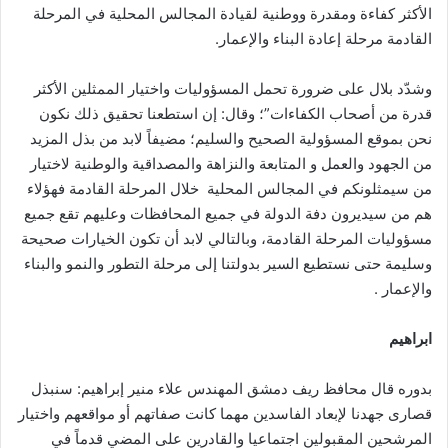
الأكثر كفاءة ومقدرة ووطنية لقيادة المجالس المحلية في المرحلة
القادمة مرحلة إعادة البناء والإعمار.
وشدّد بلال على ضرورة تحمل المسؤوليات واختيار الممثلين الأكثر
قدرة من أصحاب الكفاءات”؛ وقال: إن استطعنا تحقيق ذلك نكون
نحن بموقع المسؤولية الصحيح والسليم؛ مضيفاً لابد من بذل المزيد
من الجهود والعمل و المتابعة والنزاهة والمصداقية والوطنية لاختيار
من سيمثلونكم في المجالس المحلية خلال المرحلة القادمة فهؤلاء
هم من سيديرون دفة الدولة في جميع المحافظات وعليهم تقع جميع
مسؤوليات المرحلة القادمة، وبالتالي لابد أن تكون الخيارات صحيحة
وسليمة حتى نستطيع السير بدولتنا إلى مرحلة التطور والنمو والبناء
والإعمار .
ابراهيم
بدوره قال محافظ ريف دمشق المهندس علاء منير إبراهيم: سنبذل
قصارى جهدنا لإبعاد الفاسدين مهما كانت صفاتهم أو مواقعهم واختيار
المرشحين المقبولين اجتماعيا والقادرين على المضي قدماً في