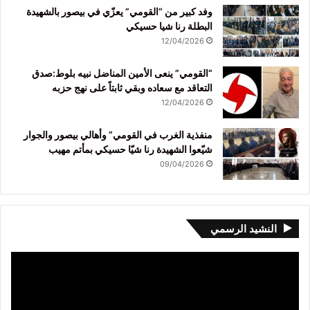
وفد كبير من “القومي” يعزّي في بيصور بالشهيدة
البطلة رنا شيا حسيكي
12/04/2026
“القومي” ينعى الأمين المناضل نبيه بلوط:صدق
التعاقد مع سعاده وبقي ثابتاً على نهج حزبه
12/04/2026
منفذية الغرب في القومي” وأهالي بيصور والجوار
شيّعوا الشهيدة رنا شيّا حسيكي بمأتم مهيب
09/04/2026
النشيد الرسمي
مشغل
الفيديو