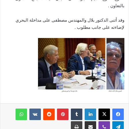
بالتعاون .
وقد أثنى الدكتور بلال والمهندس مصطفى على مداخلة البحري
لإضاءته على جانب مطلوب .
فيسبوك
‫X
لينكدإن
‏Tumblr
بينتيريست
‏Reddit
‏VKontakte
واتساب
تيلقرام
ڤايبر
مشاركة عبر البريد
طباعة