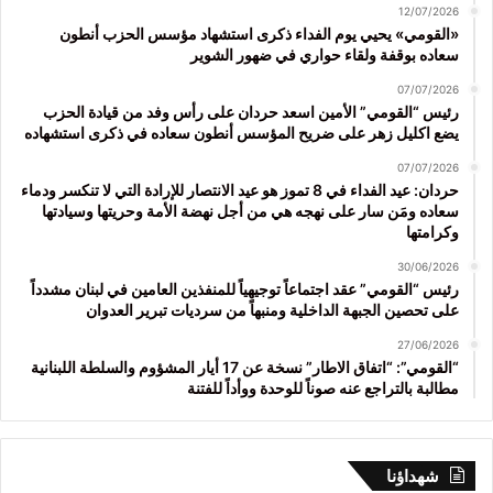
12/07/2026
«القومي» يحيي يوم الفداء ذكرى استشهاد مؤسس الحزب أنطون
سعاده بوقفة ولقاء حواري في ضهور الشوير
07/07/2026
رئيس “القومي” الأمين اسعد حردان على رأس وفد من قيادة الحزب
يضع اكليل زهر على ضريح المؤسس أنطون سعاده في ذكرى استشهاده
07/07/2026
حردان: عيد الفداء في 8 تموز هو عيد الانتصار للإرادة التي لا تنكسر ودماء
سعاده ومَن سار على نهجه هي من أجل نهضة الأمة وحريتها وسيادتها
وكرامتها
30/06/2026
رئيس “القومي” عقد اجتماعاً توجيهياً للمنفذين العامين في لبنان مشدداً
على تحصين الجبهة الداخلية ومنبهاً من سرديات تبرير العدوان
27/06/2026
“القومي”: “اتفاق الاطار” نسخة عن 17 أيار المشؤوم والسلطة اللبنانية
مطالبة بالتراجع عنه صوناً للوحدة ووأداً للفتنة
شهداؤنا