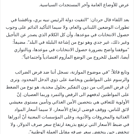
عرض للأوضاع العامة وآخر المستجدات السياسية.
بعد اللقاء قال حردان: “التقيت دولة الرئيس نبيه بري، وناقشنا في
تطورات الوضعين اللبناني والعام، ولا سيما التأكيد الدائم على وجوب
حصول الانتخابات في موعدها، وأن كل الكلام الذي يصدر عن التأجيل
وغير ذلك، غير جدي وهو نوع من إشاعة البلبلة في البلد”. مضيفاً:
“موقفنا واضح بضرورة حصول الانتخابات في موعدها، وبالتوازي
أيضا، العمل للخروج من الوضع المأزوم اقتصادياً واجتماعياً”.
وتابع قائلاً: “في موضوع الموازنة، نسجل أننا ضد فرض الضرائب
والرسوم على المواطنين وبخاصة على ذوي الدخل المحدود. ونرى
أن فرض الضرائب من دون التفكير بحلول مجدية، هو نوع من الضغط
على المواطنين لدفعهم الى الرفض والتمرد وربما العصيان. إنّ
الأولوية للتعافي هي بتحصين الأمن الغذائي وتأمين مستوى معيشي
لائق للناس، ووقف فوضى ارتفاع الأسعار، لا سيما أسعار المواد
الغذائية والمحروقات والأدوية، وعلى المؤسسات المعنية أنّ أدوراها
في ضبط الأسعار التي ترتفع بذريعة ارتفاع سعر صرف الدولار، ولا
تنخفض حين ينخفض سعر صرفه مقابل العملة الوطنية”.