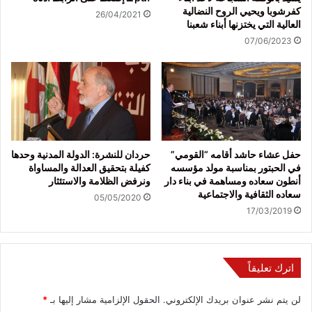
كفرشوبا ويحيي الروح النضالية
26/04/2021
العالية التي يختزنها أبناء شعبنا
07/06/2023
حفل عشاء حاشد أقامه “القومي”
حردان للنشرة: الدولة المدنية وحدها
في الحبتور بمناسبة مولد مؤسسه
كفيلة بتحقيق العدالة والمساواة
أنطون سعاده ومساهمة في بناء دار
ونرفض الظلامة والاستئثار
سعاده الثقافية والاجتماعية
05/05/2020
17/03/2019
اترك تعليقاً
لن يتم نشر عنوان بريدك الإلكتروني.
الحقول الإلزامية مشار إليها بـ
*