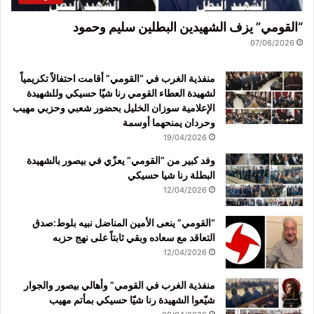
“القومي” يزف الشهيدين البطلين سليم وحمود
07/06/2026
منفذية الغرب في “القومي” أقامت احتفالاً تكريمياً
لشهيدة العطاء القومي رنا شيّا حسيكي وللشهيدة
الإعلامية سوزان الخليل بحضور شعبي وحزبي مهيب
وحردان يمنحهما أوسمة
19/04/2026
وفد كبير من “القومي” يعزّي في بيصور بالشهيدة
البطلة رنا شيا حسيكي
12/04/2026
“القومي” ينعى الأمين المناضل نبيه بلوط:صدق
التعاقد مع سعاده وبقي ثابتاً على نهج حزبه
12/04/2026
منفذية الغرب في القومي” وأهالي بيصور والجوار
شيّعوا الشهيدة رنا شيّا حسيكي بمأتم مهيب