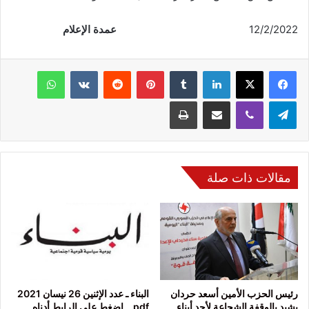
12/2/2022
عمدة الإعلام
فيسبوك
‫X
لينكدإن
‏Tumblr
بينتيريست
‏Reddit
‏VKontakte
واتساب
تيلقرام
ڤايبر
مشاركة عبر البريد
طباعة
مقالات ذات صلة
رئيس الحزب الأمين أسعد حردان
البناء ـ عدد الإثنين 26 نيسان 2021
يشيد بالوقفة الشجاعة لأحد أبناء
pdf ــ إضغط على الرابط أدناه