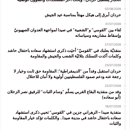
02/08/2026
حردان أبرق إلى هيكل مهنئاً بمناسبة عيد الجيش
31/07/2026
لقاء بين “القومي” و”الشعبية” في صيدا لمواجهة العدوان الصهيونيّ
وإسقاط مشاريعه وسياساته
27/07/2026
منفذيّة بعلبك في “القوميّ” أحيَت ذكرى استشهاد سعاده باحتفال حاشد
وكلمات أكدت التمسّك بثلاثيّة الشعب والجيش والمقاومة
23/07/2026
حردان استقبل وفداً من “الديمقراطية”: المقاومة حق ثابت وخيار لا
رجعة عنه ودعم صمود الفلسطينيين أولوية ولا أمان للاحتلال
22/07/2026
وفد من منفذية البقاع الغربي يسلّم “وسام الثبات” للرفيق نصر الزحلان
(أبو سعاده)
18/07/2026
منفذية صيدا – الزهراني جزين في “القومي” تحيي ذكرى استشهاد
سعاده باحتفال حاشد في مدينة صيدا.. والكلمات تؤكد خيار المقاومة
والثبات