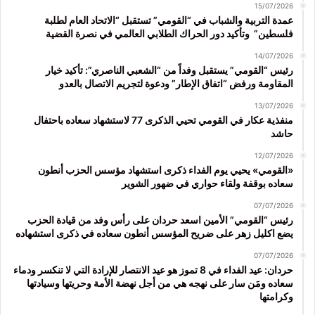
15/07/2026
عمدة التربية والشباب في “القومي” تستقبل “الاتحاد العام لطلبة
فلسطين” وتأكيد دور الحراك الطلابي العالمي في نصرة القضية
14/07/2026
رئيس “القومي” يستقبل وفداً من “الشعبي الناصري”: تأكيد خيار
المقاومة ورفض “اتفاق الإطار” ودعوة لتجريم الاتصال بالعدو
13/07/2026
منفذية عكار في القومي تحيي الذكرى 77 لاستشهاد سعاده باحتفال
حاشد
12/07/2026
«القومي» يحيي يوم الفداء ذكرى استشهاد مؤسس الحزب أنطون
سعاده بوقفة ولقاء حواري في ضهور الشوير
07/07/2026
رئيس “القومي” الأمين اسعد حردان على رأس وفد من قيادة الحزب
يضع اكليل زهر على ضريح المؤسس أنطون سعاده في ذكرى استشهاده
07/07/2026
حردان: عيد الفداء في 8 تموز هو عيد الانتصار للإرادة التي لا تنكسر ودماء
سعاده ومَن سار على نهجه هي من أجل نهضة الأمة وحريتها وسيادتها
وكرامتها