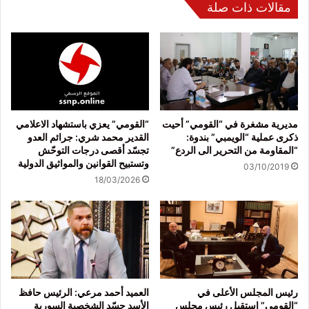
مقالات ذات صلة
مديرية مشغرة في “القومي” أحيت
“القومي” يعزي باستشهاد الاعلامي
ذكرى عملية “الويمبي” بندوة:
القدير محمد شري: جرائم العدو
“المقاومة من التحرير الى الردع”
تجسّد أقصى درجات التوحّش
وتستبيح القوانين والمواثيق الدولية
03/10/2019
18/03/2026
رئيس المجلس الأعلى في
العميد أحمد مرعي: الرئيس حافظ
“القومي” إستقبل رئيس مجلس
الأسد جسّد الشخصية السورية