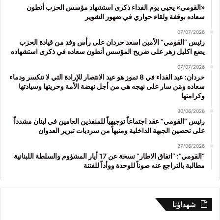
«القومي» يحيي يوم الفداء ذكرى استشهاد مؤسس الحزب أنطون
سعاده بوقفة ولقاء حواري في ضهور الشوير
07/07/2026
رئيس “القومي” الأمين اسعد حردان على رأس وفد من قيادة الحزب
يضع اكليل زهر على ضريح المؤسس أنطون سعاده في ذكرى استشهاده
07/07/2026
حردان: عيد الفداء في 8 تموز هو عيد الانتصار للإرادة التي لا تنكسر ودماء
سعاده ومَن سار على نهجه هي من أجل نهضة الأمة وحريتها وسيادتها
وكرامتها
30/06/2026
رئيس “القومي” عقد اجتماعاً توجيهياً للمنفذين العامين في لبنان مشدداً
على تحصين الجبهة الداخلية ومنبهاً من سرديات تبرير العدوان
27/06/2026
“القومي”: “اتفاق الاطار” نسخة عن 17 أيار المشؤوم والسلطة اللبنانية
مطالبة بالتراجع عنه صوناً للوحدة ووأداً للفتنة
شهداؤنا