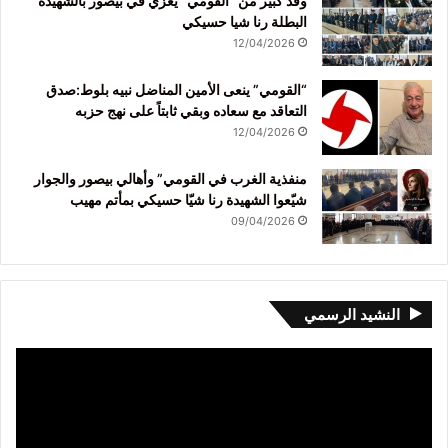
وفد كبير من “القومي” يعزّي في بيصور بالشهيدة
البطلة رنا شيا حسيكي
12/04/2026
“القومي” ينعى الأمين المناضل نبيه بلوط:صدق
التعاقد مع سعاده وبقي ثابتاً على نهج حزبه
12/04/2026
منفذية الغرب في القومي” وأهالي بيصور والجوار
شيّعوا الشهيدة رنا شيّا حسيكي بمأتم مهيب
09/04/2026
النشيد الرسمي
مشغل
الفيديو