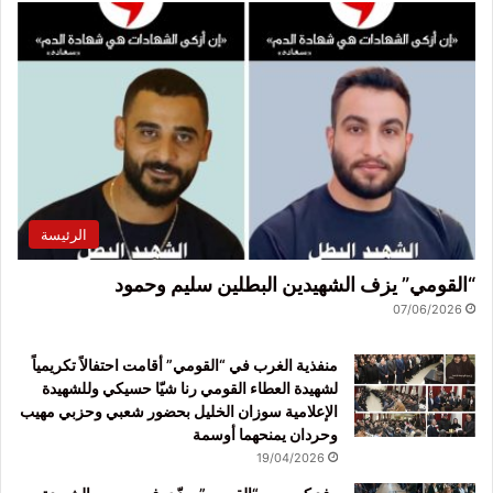
الرئيسة
“القومي” يزف الشهيدين البطلين سليم وحمود
07/06/2026
منفذية الغرب في “القومي” أقامت احتفالاً تكريمياً
لشهيدة العطاء القومي رنا شيّا حسيكي وللشهيدة
الإعلامية سوزان الخليل بحضور شعبي وحزبي مهيب
وحردان يمنحهما أوسمة
19/04/2026