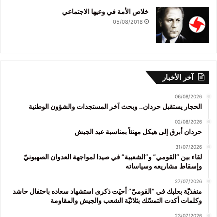
خلاص الأمة في وعيها الاجتماعي
05/08/2018
آخر الأخبار
06/08/2026
الحجار يستقبل حردان.. وبحث آخر المستجدات والشؤون الوطنية
02/08/2026
حردان أبرق إلى هيكل مهنئاً بمناسبة عيد الجيش
31/07/2026
لقاء بين “القومي” و”الشعبية” في صيدا لمواجهة العدوان الصهيونيّ
وإسقاط مشاريعه وسياساته
27/07/2026
منفذيّة بعلبك في “القوميّ” أحيَت ذكرى استشهاد سعاده باحتفال حاشد
وكلمات أكدت التمسّك بثلاثيّة الشعب والجيش والمقاومة
23/07/2026