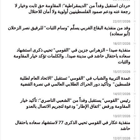
حردان استقبل وفداً من “الديمقراطية”: المقاومة حق ثابت وخيار لا
رجعة عنه ودعم صمود الفلسطينيين أولوية ولا أمان للاحتلال
22/07/2026
وفد من منفذية البقاع الغربي يسلّم “وسام الثبات” للرفيق نصر الزحلان
(أبو سعاده)
18/07/2026
منفذية صيدا – الزهراني جزين في “القومي” تحيي ذكرى استشهاد
سعاده باحتفال حاشد في مدينة صيدا.. والكلمات تؤكد خيار المقاومة
والثبات
15/07/2026
عمدة التربية والشباب في “القومي” تستقبل “الاتحاد العام لطلبة
فلسطين” وتأكيد دور الحراك الطلابي العالمي في نصرة القضية
14/07/2026
رئيس “القومي” يستقبل وفداً من “الشعبي الناصري”: تأكيد خيار
المقاومة ورفض “اتفاق الإطار” ودعوة لتجريم الاتصال بالعدو
13/07/2026
منفذية عكار في القومي تحيي الذكرى 77 لاستشهاد سعاده باحتفال
حاشد
12/07/2026