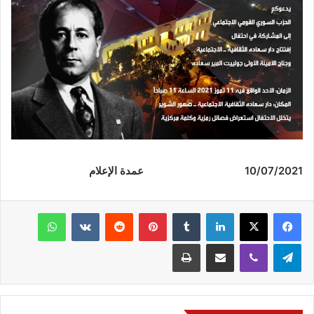
10/07/2021 عمدة الإعلام
فيسبوك
‫X
لينكدإن
‏Tumblr
بينتيريست
‏Reddit
‏VKontakte
واتساب
تيلقرام
ڤايبر
مشاركة عبر البريد
طباعة