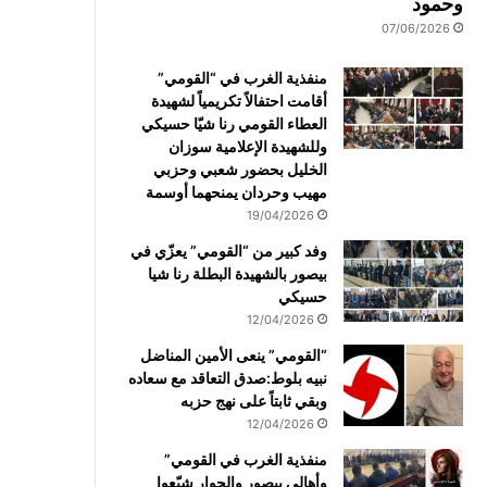
وحمود
07/06/2026
منفذية الغرب في “القومي”
أقامت احتفالاً تكريمياً لشهيدة
العطاء القومي رنا شيّا حسيكي
وللشهيدة الإعلامية سوزان
الخليل بحضور شعبي وحزبي
مهيب وحردان يمنحهما أوسمة
19/04/2026
وفد كبير من “القومي” يعزّي في
بيصور بالشهيدة البطلة رنا شيا
حسيكي
12/04/2026
“القومي” ينعى الأمين المناضل
نبيه بلوط:صدق التعاقد مع سعاده
وبقي ثابتاً على نهج حزبه
12/04/2026
منفذية الغرب في القومي”
وأهالي بيصور والجوار شيّعوا