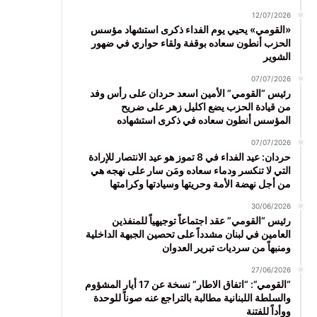
12/07/2026
«القومي» يحيي يوم الفداء ذكرى استشهاد مؤسس
الحزب أنطون سعاده بوقفة ولقاء حواري في ضهور
الشوير
07/07/2026
رئيس “القومي” الأمين اسعد حردان على رأس وفد
من قيادة الحزب يضع اكليل زهر على ضريح
المؤسس أنطون سعاده في ذكرى استشهاده
07/07/2026
حردان: عيد الفداء في 8 تموز هو عيد الانتصار للإرادة
التي لا تنكسر ودماء سعاده ومَن سار على نهجه هي
من أجل نهضة الأمة وحريتها وسيادتها وكرامتها
30/06/2026
رئيس “القومي” عقد اجتماعاً توجيهياً للمنفذين
العامين في لبنان مشدداً على تحصين الجبهة الداخلية
ومنبهاً من سرديات تبرير العدوان
27/06/2026
“القومي”: “اتفاق الاطار” نسخة عن 17 أيار المشؤوم
والسلطة اللبنانية مطالبة بالتراجع عنه صوناً للوحدة
ووأداً للفتنة