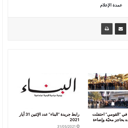
عمدة الإعلام
VKontak
مشاركة عبر البريد
طباعة
 في “القومي” احتفلت
رابط جريدة “البناء” عدد الإثنين 31 أيار
ه بحاجز محبّة وإضاءة
2021
31/05/2021