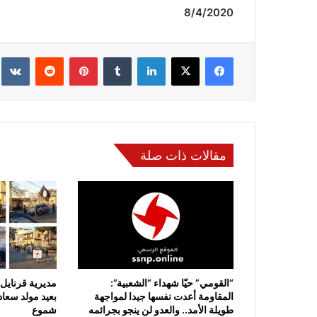
8/
4
/2020
فيسبوك
‫X
لينكدإن
‏Tumblr
بينتيريست
‏Reddit
‏te
مقالات ذات صلة
“القومي” حيّا شهداء “الشعبية”:
مديرية قرنايل
المقاومة أعدت نفسها جيدا لمواجهة
بعيد مولد سعاد
طويلة الأمد.. والعدو لن ينجو بجرائمه
شموع