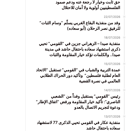
حق ثابت وخيار لا رجعة عنه ودعم صمود
الفلسطينيين أولوية ولا أمان للاحتلال
22/07/2026
وفد من منفذية البقاع الغربي يسلّم “وسام الثبات”
للرفيق نصر الزحلان (أبو سعاده)
18/07/2026
منفذية صيدا – الزهراني جزين في “القومي” تحيي
ذكرى استشهاد سعاده باحتفال حاشد في مدينة
صيدا.. والكلمات تؤكد خيار المقاومة والثبات
15/07/2026
عمدة التربية والشباب في “القومي” تستقبل “الاتحاد
العام لطلبة فلسطين” وتأكيد دور الحراك الطلابي
العالمي في نصرة القضية
14/07/2026
رئيس “القومي” يستقبل وفداً من “الشعبي
الناصري”: تأكيد خيار المقاومة ورفض “اتفاق الإطار”
ودعوة لتجريم الاتصال بالعدو
13/07/2026
منفذية عكار في القومي تحيي الذكرى 77 لاستشهاد
سعاده باحتفال حاشد