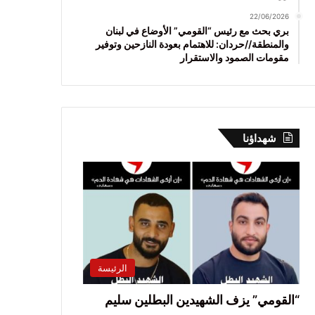
22/06/2026
بري بحث مع رئيس “القومي” الأوضاع في لبنان
والمنطقة//حردان: للاهتمام بعودة النازحين وتوفير
مقومات الصمود والاستقرار
شهداؤنا
الرئيسة
“القومي” يزف الشهيدين البطلين سليم