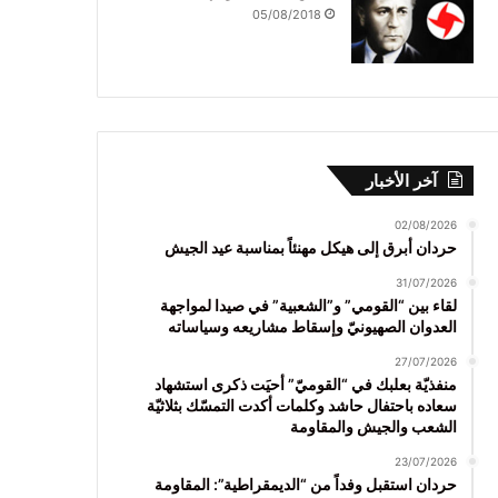
05/08/2018
آخر الأخبار
02/08/2026
حردان أبرق إلى هيكل مهنئاً بمناسبة عيد الجيش
31/07/2026
لقاء بين “القومي” و”الشعبية” في صيدا لمواجهة
العدوان الصهيونيّ وإسقاط مشاريعه وسياساته
27/07/2026
منفذيّة بعلبك في “القوميّ” أحيَت ذكرى استشهاد
سعاده باحتفال حاشد وكلمات أكدت التمسّك بثلاثيّة
الشعب والجيش والمقاومة
23/07/2026
حردان استقبل وفداً من “الديمقراطية”: المقاومة