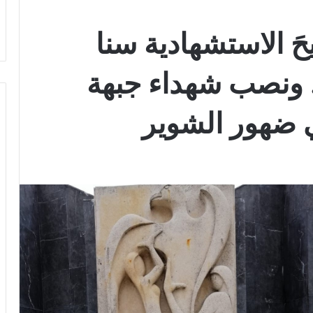
َ الاستشهادية سنا
 ونصب شهداء جبهة
ي ضهور الشوير