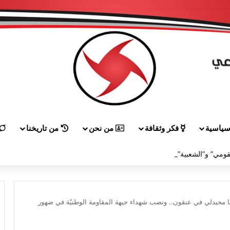
ياسية
فكر وثقافة
من نحن
من تاريخنا
لقاء بين “القومي” و”الشعبية” في صيدا لمواجهة العدوان الصهيونيّ وإسقاط مشاريعه وسياساته
نا محيدلي في عنقون.. ونصب شهداء جبهة المقاومة الوطنيّة في ضهور