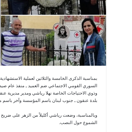
بمناسبة الذكرى الخامسة والثلاثين لعملية الاستشهادي
السوري القومي الاجتماعي ضم العميد ـ منفذ عام صيدا
وذوي الاحتياجات الخاصة نهلا رياشي ومدير مديرية ع
بلدة عنقون ـ جنوب لبنان باسم المؤسسة وآخر باسم من
وبالمناسبة، وضعت رياشي أكليلاً من الزهر على ضريح 
الشموع حول النصب.