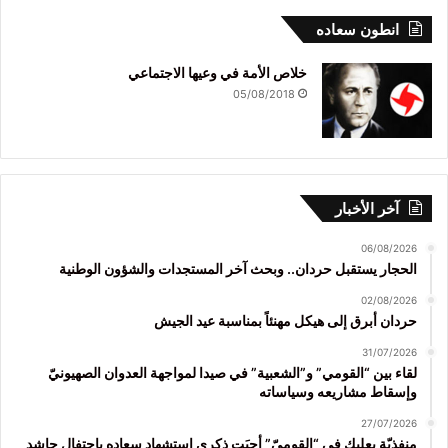
انطون سعاده
خلاص الأمة في وعيها الاجتماعي
05/08/2018
آخر الأخبار
06/08/2026
الحجار يستقبل حردان.. وبحث آخر المستجدات والشؤون الوطنية
02/08/2026
حردان أبرق إلى هيكل مهنئاً بمناسبة عيد الجيش
31/07/2026
لقاء بين “القومي” و”الشعبية” في صيدا لمواجهة العدوان الصهيونيّ
وإسقاط مشاريعه وسياساته
27/07/2026
منفذيّة بعلبك في “القوميّ” أحيَت ذكرى استشهاد سعاده باحتفال حاشد