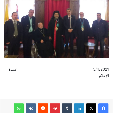
5/4/2021 عمدة
الإعلام
فيسبوك
‫X
لينكدإن
‏Tumblr
بينتيريست
‏Reddit
‏VKontakte
واتساب