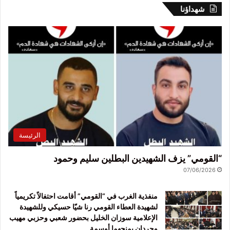
شهداؤنا
الرئيسة
“القومي” يزف الشهيدين البطلين سليم وحمود
07/06/2026
منفذية الغرب في “القومي” أقامت احتفالاً تكريمياً
لشهيدة العطاء القومي رنا شيّا حسيكي وللشهيدة
الإعلامية سوزان الخليل بحضور شعبي وحزبي مهيب
وحردان يمنحهما أوسمة