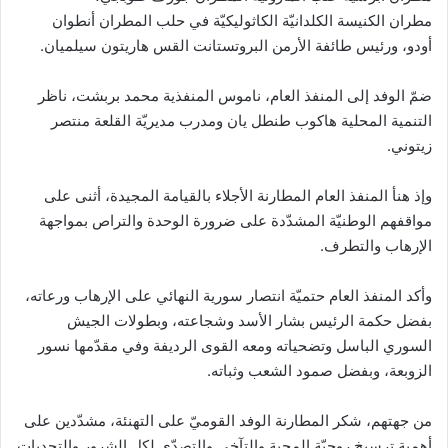
مطران الكنيسة الكلدانيّة الكاثوليكيّة في حلب المطران أنطوان
أودو، ورئيس طائفة الأرمن البروتستانت القس هاريتون سيلميان.
ضمّ الوفد إلى المنفذ العام، ناموس المنفذية محمد بربشت، ناظر
التنمية المحلية هاكوب طنطل يان ومدرب مديريّة القلعة منتصر
زيتوني.
وإذ هنأ المنفذ العام المطارنة الأجلاء بالقيامة المجيدة، أثنى على
مواقفهم الوطنيّة المشدّدة على ضرورة الوحدة والتراص بمواجهة
الإرهاب والتطرف.
وأكد المنفذ العام حتميّة انتصار سورية النهائي على الإرهاب ورعاته،
بفضل حكمة الرئيس بشار الأسد وشجاعته، وبطولات الجيش
السوري الباسل وتضحياته ومعه القوى الرديفة وفي مقدّمها نسور
الزوبعة، وبفضل صمود الشعب وثباته.
من جهتهم، شكر المطارنة الوفد القوميّ على التهنئة، مشدّدين على
أهمية ترسيخ روحيّة المحبة والتآخي والتصدّي لكل الشرور والتحديات