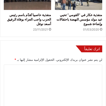
منفذية عكار في “القومي” تحيي
منفذية حاصبيا تُقدّم باسم رئيس
عيد مولد مؤسس النهضة باحتفالات
الحزب واجب العزاء بوفاة الرفيق
وإضاءة شموع
أسعد نوفل
23/11/2021
01/03/2020
اترك تعليقاً
لن يتم نشر عنوان بريدك الإلكتروني.
الحقول الإلزامية مشار إليها بـ
*
ا
ل
ت
ع
ل
ي