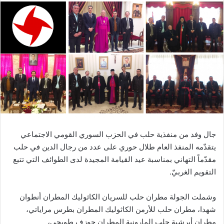
جال وفد من منفذية حلب في الحزب السوري القومي الاجتماعي
يتقدّمه المنفذ العام طلال حوري على عدد من رجال الدين في حلب
مقدّماً التهاني بمناسبة عيد القيامة المجيدة لدى الطوائف التي تتبع
التقويم الغربيّ.
وشملت الجولة مطران حلب للسريان الكاثوليك المطران أنطوان
شهدا، مطران حلب للأرمن الكاثوليك المطران بطرس مراياتي،
مطران أبرشية حلب المارونية المطران جوزف طوبجي​،