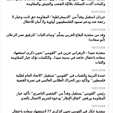
وكلمات أكدت التمسّك بثلاثيّة الشعب والجيش والمقاومة
23/07/2026
حردان استقبل وفداً من “الديمقراطية”: المقاومة حق ثابت وخيار لا
رجعة عنه ودعم صمود الفلسطينيين أولوية ولا أمان للاحتلال
22/07/2026
وفد من منفذية البقاع الغربي يسلّم “وسام الثبات” للرفيق نصر الزحلان
(أبو سعاده)
18/07/2026
منفذية صيدا – الزهراني جزين في “القومي” تحيي ذكرى استشهاد
سعاده باحتفال حاشد في مدينة صيدا.. والكلمات تؤكد خيار المقاومة
والثبات
15/07/2026
عمدة التربية والشباب في “القومي” تستقبل “الاتحاد العام لطلبة
فلسطين” وتأكيد دور الحراك الطلابي العالمي في نصرة القضية
14/07/2026
رئيس “القومي” يستقبل وفداً من “الشعبي الناصري”: تأكيد خيار
المقاومة ورفض “اتفاق الإطار” ودعوة لتجريم الاتصال بالعدو
13/07/2026
منفذية عكار في القومي تحيي الذكرى 77 لاستشهاد سعاده باحتفال