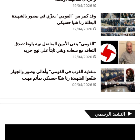
19/04/2026
وفد كبير من “القومي” يعزّي في بيصور بالشهيدة
البطلة رنا شيا حسيكي
12/04/2026
“القومي” ينعى الأمين المناضل نبيه بلوط:صدق
التعاقد مع سعاده وبقي ثابتاً على نهج حزبه
12/04/2026
منفذية الغرب في القومي” وأهالي بيصور والجوار
شيّعوا الشهيدة رنا شيّا حسيكي بمأتم مهيب
09/04/2026
النشيد الرسمي
مشغل
الفيديو