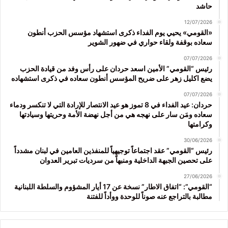
حاشد
12/07/2026
«القومي» يحيي يوم الفداء ذكرى استشهاد مؤسس الحزب أنطون
سعاده بوقفة ولقاء حواري في ضهور الشوير
07/07/2026
رئيس “القومي” الأمين اسعد حردان على رأس وفد من قيادة الحزب
يضع اكليل زهر على ضريح المؤسس أنطون سعاده في ذكرى استشهاده
07/07/2026
حردان: عيد الفداء في 8 تموز هو عيد الانتصار للإرادة التي لا تنكسر ودماء
سعاده ومَن سار على نهجه هي من أجل نهضة الأمة وحريتها وسيادتها
وكرامتها
30/06/2026
رئيس “القومي” عقد اجتماعاً توجيهياً للمنفذين العامين في لبنان مشدداً
على تحصين الجبهة الداخلية ومنبهاً من سرديات تبرير العدوان
27/06/2026
“القومي”: “اتفاق الاطار” نسخة عن 17 أيار المشؤوم والسلطة اللبنانية
مطالبة بالتراجع عنه صوناً للوحدة ووأداً للفتنة