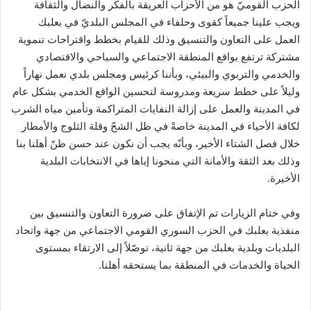
الحزب القوميّ ھو من الأحزاب العريقة بالفكر والنضال والثقافة
ويجب علينا جميعاً كقوى وحلفاء في المجلس البلديّ في بعلبك
العمل على التعاون والتنسيق وذلك للقيام بخطط واقتراحات تنموية
مشتركة ترتفع بواقع المنطقة الاجتماعي والسياحي والاقتصادي
والخدمي والتربوي والبيئي، وبأننا كرئيس ومجلس بلدي نعمل نهاراً
وليلاً على خطط سريعة ومدروسة لتحسين الواقع الخدمي بشكل عام
في المدينة والعمل على إزالة النفايات المتراكمة وتأمين مياه الشرب
لكافة الأحياء في المدينة خاصةً في ظل الشحّ وقلة الثلوج والأمطار
خلال فصل الشتاء الأخير، وبأنّه يجب أن نكون عند حسن ظنّ أھلنا بنا
وذلك بعد الثقة والأمانة التي منحونا إياھا في الانتخابات البلدية
الأخيرة.
وفي ختام الزيارات تم الإتفاق على ضرورة التعاون والتنسيق بين
منفذية بعلبك في الحزب السوري القومي الاجتماعي من جهة واتحاد
البلديات وبلدية بعلبك من جهة ثانية، توصّلاً إلى الارتقاء بمستوى
الحياة والخدمات في المنطقة بما يستحقه أهلنا.