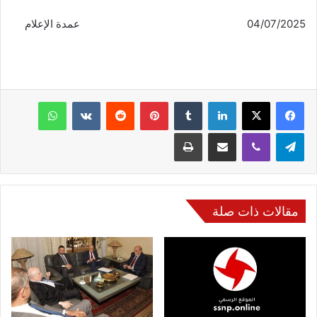
04/07/2025 عمدة الإعلام
فيسبوك
‫X
لينكدإن
‏Tumblr
بينتيريست
‏Reddit
‏VKontakte
واتساب
تيلقرام
ڤايبر
مشاركة عبر البريد
طباعة
مقالات ذات صلة