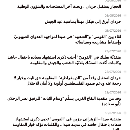
06/08/2026
الحجار يستقبل حردان.. وبحث آخر المستجدات والشؤون الوطنية
02/08/2026
حردان أبرق إلى هيكل مهنئاً بمناسبة عيد الجيش
31/07/2026
لقاء بين “القومي” و”الشعبية” في صيدا لمواجهة العدوان الصهيونيّ
وإسقاط مشاريعه وسياساته
27/07/2026
منفذيّة بعلبك في “القوميّ” أحيَت ذكرى استشهاد سعاده باحتفال حاشد
وكلمات أكدت التمسّك بثلاثيّة الشعب والجيش والمقاومة
23/07/2026
حردان استقبل وفداً من “الديمقراطية”: المقاومة حق ثابت وخيار لا
رجعة عنه ودعم صمود الفلسطينيين أولوية ولا أمان للاحتلال
22/07/2026
وفد من منفذية البقاع الغربي يسلّم “وسام الثبات” للرفيق نصر الزحلان
(أبو سعاده)
18/07/2026
منفذية صيدا – الزهراني جزين في “القومي” تحيي ذكرى استشهاد
سعاده باحتفال حاشد في مدينة صيدا.. والكلمات تؤكد خيار المقاومة
والثبات