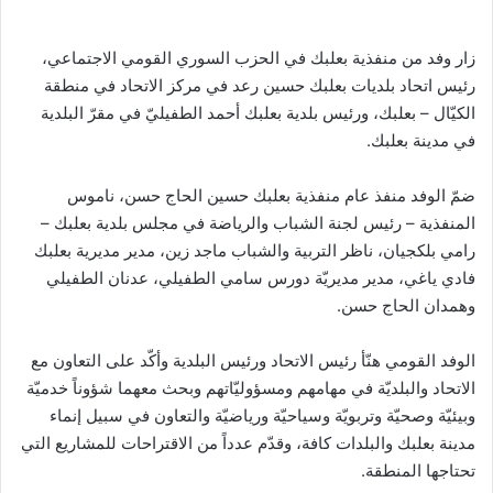
زار وفد من منفذية بعلبك في الحزب السوري القومي الاجتماعي،
رئيس اتحاد بلديات بعلبك حسين رعد في مركز الاتحاد في منطقة
الكيّال – بعلبك، ورئيس بلدية بعلبك أحمد الطفيليّ في مقرّ البلدية
في مدينة بعلبك.
ضمّ الوفد منفذ عام منفذية بعلبك حسين الحاج حسن، ناموس
المنفذية – رئيس لجنة الشباب والرياضة في مجلس بلدية بعلبك –
رامي بلكجيان، ناظر التربية والشباب ماجد زين، مدير مديرية بعلبك
فادي ياغي، مدير مديريّة دورس سامي الطفيلي، عدنان الطفيلي
وھمدان الحاج حسن.
الوفد القومي هنّأ رئيس الاتحاد ورئيس البلدية وأكّد على التعاون مع
الاتحاد والبلديّة في مهامهم ومسؤوليّاتهم وبحث معهما شؤوناً خدميّة
وبيئيّة وصحيّة وتربويّة وسياحيّة ورياضيّة والتعاون في سبيل إنماء
مدينة بعلبك والبلدات كافة، وقدّم عدداً من الاقتراحات للمشاريع التي
تحتاجها المنطقة.