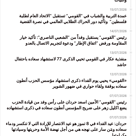
15/07/2026
عمدة التربية والشباب في “القومي” تستقبل “الاتحاد العام لطلبة
فلسطين” وتأكيد دور الحراك الطلابي العالمي في نصرة القضية
14/07/2026
رئيس “القومي” يستقبل وفداً من “الشعبي الناصري”: تأكيد خيار
المقاومة ورفض “اتفاق الإطار” ودعوة لتجريم الاتصال بالعدو
13/07/2026
منفذية عكار في القومي تحيي الذكرى 77 لاستشهاد سعاده باحتفال
حاشد
12/07/2026
«القومي» يحيي يوم الفداء ذكرى استشهاد مؤسس الحزب أنطون
سعاده بوقفة ولقاء حواري في ضهور الشوير
07/07/2026
رئيس “القومي” الأمين اسعد حردان على رأس وفد من قيادة الحزب
يضع اكليل زهر على ضريح المؤسس أنطون سعاده في ذكرى استشهاده
07/07/2026
حردان: عيد الفداء في 8 تموز هو عيد الانتصار للإرادة التي لا تنكسر ودماء
سعاده ومَن سار على نهجه هي من أجل نهضة الأمة وحريتها وسيادتها
وكرامتها