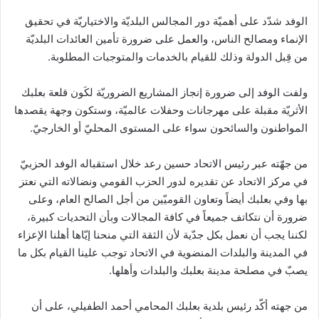
الوفد شدّد على أهميّة دور المجالس البلديّة والاختياريّة في تحقيق
الإنماء ومصالح الناس، والعمل على ضرورة تأمين العائدات البلديّة
من قِبل الدولة وذلك للقيام بالخدمات والمتوجبات المطلوبة.
ولفت الوفد إلى ضرورة إنجاز المشاريع الضروريّة لكَون قلعة بعلبك
الأثريّة مقبلة على مھرجانات وحفلات عالميّة، وستكون وجهة يقصدها
المواطنون والسائحون سواء على المستوى المحليّ أو الخارجيّ.
من جهّته عبر رئيس الاتحاد حسين رعد خلال استقباله الوفد الحزبيّ
في مركز الاتحاد عن تقديره لدور الحزب القومي ونضالاته التي نعتز
بها وفي بعلبك أيضاً وتعاون القوميّين من أجل الصالح العام، وعلى
ضرورة أن نتكاتف جميعاً في كافة المجالات وبأن التحديات كبيرة،
لكننا يجب أن نعمل بكل جدّية لأن الثقة التي منحنا إيّاھا أھلنا الإعزاء
في المدينة والبلدات المنضوية في الاتحاد توجب علينا القيام بكل ما
يصبّ في مصلحة مدينة بعلبك والبلدات وأهلها.
من جهته أكّد رئيس بلدية بعلبك المحامي أحمد الطفيلي، على أن