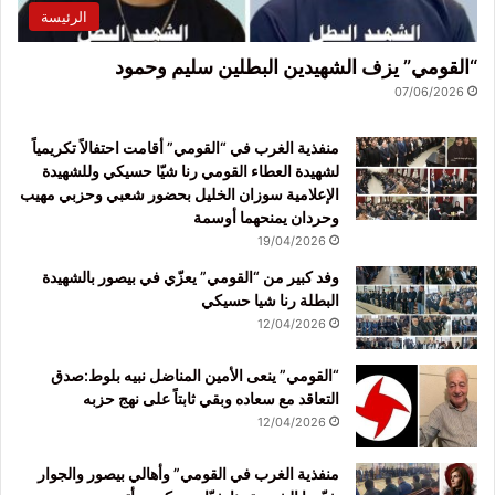
الرئيسة
“القومي” يزف الشهيدين البطلين سليم وحمود
07/06/2026
منفذية الغرب في “القومي” أقامت احتفالاً تكريمياً
لشهيدة العطاء القومي رنا شيّا حسيكي وللشهيدة
الإعلامية سوزان الخليل بحضور شعبي وحزبي مهيب
وحردان يمنحهما أوسمة
19/04/2026
وفد كبير من “القومي” يعزّي في بيصور بالشهيدة
البطلة رنا شيا حسيكي
12/04/2026
“القومي” ينعى الأمين المناضل نبيه بلوط:صدق
التعاقد مع سعاده وبقي ثابتاً على نهج حزبه
12/04/2026
منفذية الغرب في القومي” وأهالي بيصور والجوار