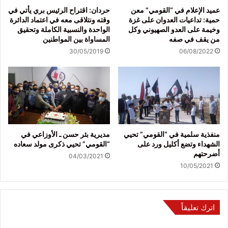
عميد الإعلام في “القومي” معن
حردان: اقتراح الرئيس بري يأتي في
حمية: تداعيات العدوان على غزة
وقته ونتلاقى معه في اعتماد الدائرة
وخيمة على العدو الصهيوني وكل
الواحدة والنسبية الكاملة وتحقيق
من يقف في صفه
المساواة بين المواطنين
30/05/2019
06/08/2022
منفذية سلمية في “القومي” تحيي
مديرية بئر حسن ـ الأوزاعي في
الشهداء وتضع أكليل ورد على
“القومي” تحيي ذكرى مولد سعاده
أضرحتهم
04/03/2021
10/05/2021
اترك تعليقاً