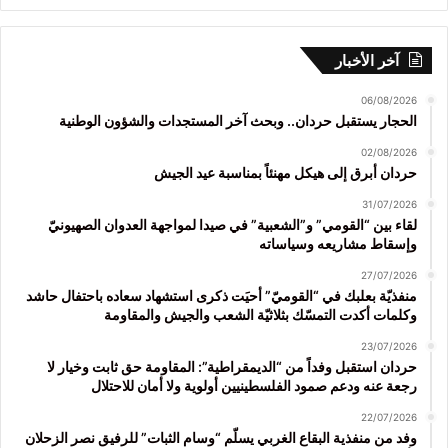
آخر الأخبار
06/08/2026
الحجار يستقبل حردان.. وبحث آخر المستجدات والشؤون الوطنية
02/08/2026
حردان أبرق إلى هيكل مهنئاً بمناسبة عيد الجيش
31/07/2026
لقاء بين “القومي” و”الشعبية” في صيدا لمواجهة العدوان الصهيونيّ
وإسقاط مشاريعه وسياساته
27/07/2026
منفذيّة بعلبك في “القوميّ” أحيَت ذكرى استشهاد سعاده باحتفال حاشد
وكلمات أكدت التمسّك بثلاثيّة الشعب والجيش والمقاومة
23/07/2026
حردان استقبل وفداً من “الديمقراطية”: المقاومة حق ثابت وخيار لا
رجعة عنه ودعم صمود الفلسطينيين أولوية ولا أمان للاحتلال
22/07/2026
وفد من منفذية البقاع الغربي يسلّم “وسام الثبات” للرفيق نصر الزحلان