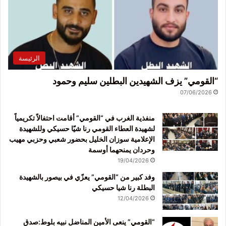
الرئيسة
“القومي” يزف الشهيدين البطلين سليم وحمود
07/06/2026
منفذية الغرب في “القومي” أقامت احتفالاً تكريمياً
لشهيدة العطاء القومي رنا شيّا حسيكي وللشهيدة
الإعلامية سوزان الخليل بحضور شعبي وحزبي مهيب
وحردان يمنحهما أوسمة
19/04/2026
وفد كبير من “القومي” يعزّي في بيصور بالشهيدة
البطلة رنا شيا حسيكي
12/04/2026
“القومي” ينعى الأمين المناضل نبيه بلوط:صدق