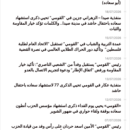
(أبو سعاده)
18/07/2026
منفذية صيدا – الزهراني جزين في “القومي” تحيي ذكرى استشهاد
سعاده باحتفال حاشد في مدينة صيدا.. والكلمات تؤكد خيار المقاومة
والثبات
15/07/2026
عمدة التربية والشباب في “القومي” تستقبل “الاتحاد العام لطلبة
فلسطين” وتأكيد دور الحراك الطلابي العالمي في نصرة القضية
14/07/2026
رئيس “القومي” يستقبل وفداً من “الشعبي الناصري”: تأكيد خيار
المقاومة ورفض “اتفاق الإطار” ودعوة لتجريم الاتصال بالعدو
13/07/2026
منفذية عكار في القومي تحيي الذكرى 77 لاستشهاد سعاده باحتفال
حاشد
12/07/2026
«القومي» يحيي يوم الفداء ذكرى استشهاد مؤسس الحزب أنطون
سعاده بوقفة ولقاء حواري في ضهور الشوير
07/07/2026
رئيس “القومي” الأمين اسعد حردان على رأس وفد من قيادة الحزب