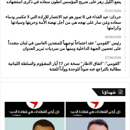
يضع اكليل زهر على ضريح المؤسس أنطون سعاده في ذكرى استشهاده
07/07/2026
حردان: عيد الفداء في 8 تموز هو عيد الانتصار للإرادة التي لا تنكسر ودماء
سعاده ومَن سار على نهجه هي من أجل نهضة الأمة وحريتها وسيادتها
وكرامتها
30/06/2026
رئيس “القومي” عقد اجتماعاً توجيهياً للمنفذين العامين في لبنان مشدداً
على تحصين الجبهة الداخلية ومنبهاً من سرديات تبرير العدوان
27/06/2026
“القومي”: “اتفاق الاطار” نسخة عن 17 أيار المشؤوم والسلطة اللبنانية
مطالبة بالتراجع عنه صوناً للوحدة ووأداً للفتنة
شهداؤنا