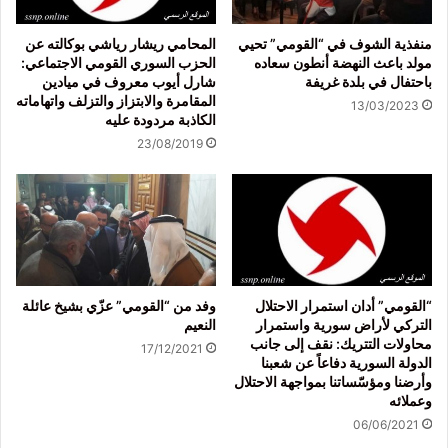
منفذية الشوف في “القومي” تحيي
المحامي ريشار رياشي بوكالته عن
مولد باعث النهضة أنطون سعاده
الحزب السوري القومي الاجتماعي:
باحتفال في بلدة غريفة
شارل أيوب معروف في ميادين
المقامرة والابتزاز والتزلف واتهاماته
13/03/2023
الكاذبة مردودة عليه
23/08/2019
“القومي” أدان استمرار الاحتلال
وفد من “القومي” عزّي بشيخ عائلة
التركي لأراض سورية واستمرار
النعيم
محاولات التتريك: نقف إلى جانب
17/12/2021
الدولة السورية دفاعاً عن شعبنا
وأرضنا ومؤسّساتنا بمواجهة الاحتلال
وعملائه
06/06/2021