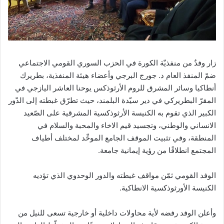
زار وفدٌ من منفذيّة الكورة في الحزب السوري القومي الاجتماعي
ضمّ المنفذ العام د. جورج البرجي وأعضاء هيئة المنفذية، بطريرك
أنطاكيا وسائر المشرق للروم الأرثوذكس يوحنا العاشر اليازجي في
المقرّ البطريركي في دير سيّدة البلمند، حيث تطرّق غبطته إلى الدّور
الكبير الذي تقوم به الكنيسة الأرثوذكسية المشرقية على الصّعيد
الانساني والوطني، وتجسيد قيم الاخاء والمحبة والسلام في
المنطقة، وفي تثبيت الموقف الجامع الموحِّد لمختلف أطياف
المجتمع انطلاقًا من رؤية إيمانية جامعة.
الوفد القومي ثمّن مواقف غبطته والدور الوحدوي الذي تؤديه
الكنيسة الأورثوذكسية الانطاكية.
وأعلن الوفد رفضه لأية محاولات داخلية أو خارجية تسعى للنيل من