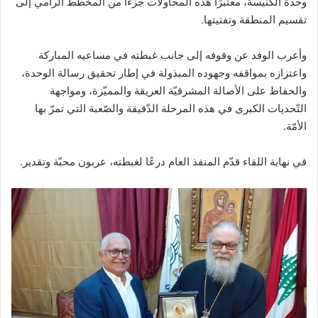
وحدة الكنيسة، معتبرًا هذه المحاولات جزءًا من المخطّط الرامي إلى
تقسيم المنطقة وتفتيتها.
وأعرب الوفد عن وقوفه إلى جانب غبطته في مساعيه المباركة
واعتزازه بمواقفه وجهوده المبذولة في إطار تحقيق رسالة الوحدة،
والحفاظ على الأصالة المشرقيّة العريقة والمميّزة، ومواجهة
التّحديات الكبرى في هذه المرحلة الدّقيقة والصّعبة التي تمرّ بها
الأمّة.
في نهاية اللقاء قدّم المنفذ العام درعًا لغبطته، عربون محبّة وتقدير.