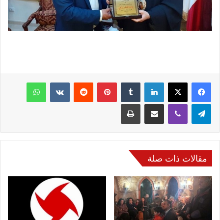
فيسبوك
‫X
لينكدإن
‏Tumblr
بينتيريست
‏Reddit
‏VKontakte
واتساب
تيلقرام
ڤايبر
مشاركة عبر البريد
طباعة
مقالات ذات صلة