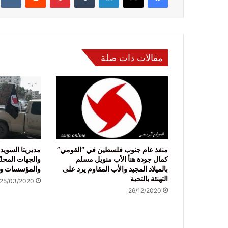
مقالات ذات صلة
منفذ عام جنوب فلسطين في “القومي”
مديريتا السوي
كمال جودة هنأ الأب منويل مسلم
والجهات المحلي
بالميلاد المجيد والأب المقاوم يرد على
والمؤسسات وا
التهنئة بالتحية
25/03/2020
26/12/2020