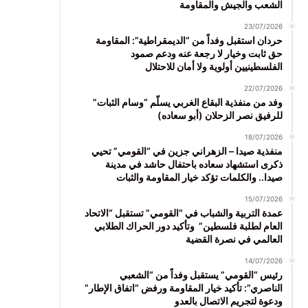
الشعب والجيش والمقاومة
23/07/2026
حردان استقبل وفداً من “الديمقراطية”: المقاومة
حق ثابت وخيار لا رجعة عنه ودعم صمود
الفلسطينيين أولوية ولا أمان للاحتلال
22/07/2026
وفد من منفذية البقاع الغربي يسلّم “وسام الثبات”
للرفيق نصر الزحلان (أبو سعاده)
18/07/2026
منفذية صيدا – الزهراني جزين في “القومي” تحيي
ذكرى استشهاد سعاده باحتفال حاشد في مدينة
صيدا.. والكلمات تؤكد خيار المقاومة والثبات
15/07/2026
عمدة التربية والشباب في “القومي” تستقبل “الاتحاد
العام لطلبة فلسطين” وتأكيد دور الحراك الطلابي
العالمي في نصرة القضية
14/07/2026
رئيس “القومي” يستقبل وفداً من “الشعبي
الناصري”: تأكيد خيار المقاومة ورفض “اتفاق الإطار”
ودعوة لتجريم الاتصال بالعدو