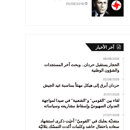
05/08/2018
آخر الأخبار
06/08/2026
الحجار يستقبل حردان.. وبحث آخر المستجدات
والشؤون الوطنية
02/08/2026
حردان أبرق إلى هيكل مهنئاً بمناسبة عيد الجيش
31/07/2026
لقاء بين “القومي” و”الشعبية” في صيدا لمواجهة
العدوان الصهيونيّ وإسقاط مشاريعه وسياساته
27/07/2026
منفذيّة بعلبك في “القوميّ” أحيَت ذكرى استشهاد
سعاده باحتفال حاشد وكلمات أكدت التمسّك بثلاثيّة