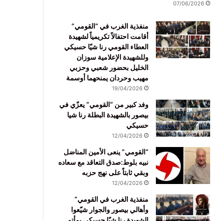
07/06/2026
منفذية الغرب في “القومي”
أقامت احتفالاً تكريمياً لشهيدة
العطاء القومي رنا شيّا حسيكي
وللشهيدة الإعلامية سوزان
الخليل بحضور شعبي وحزبي
مهيب وحردان يمنحهما أوسمة
19/04/2026
وفد كبير من “القومي” يعزّي في
بيصور بالشهيدة البطلة رنا شيا
حسيكي
12/04/2026
“القومي” ينعى الأمين المناضل
نبيه بلوط:صدق التعاقد مع سعاده
وبقي ثابتاً على نهج حزبه
12/04/2026
منفذية الغرب في القومي”
وأهالي بيصور والجوار شيّعوا
الشهيدة رنا شيّا حسيكي بمأتم