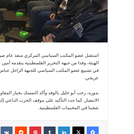
استقبل عضو المكتب السياسي المركزي منفذ عام صور 
الهيئة، وفدا من حبهة التحرير الفلسطينية يتقدمه أم
في تشييع عضو المكتب السياسي للجبهة الراحل عباس ج
عريجي.
بدوره، رحب أبو خليل بالوفد وأكد التمسك بخيار المقاو
الانتصار. كما جدد التأكيد على موقف الحزب الداعي إلى أ
شعبنا في المخيمات الفلسطينية.
فيسبوك
‫X
لينكدإن
‏Tumblr
بينتيريست
‏Reddit
‏te