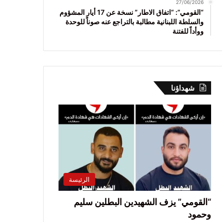
27/06/2026
“القومي”: “اتفاق الاطار” نسخة عن 17 أيار المشؤوم
والسلطة اللبنانية مطالبة بالتراجع عنه صوناً للوحدة
ووأداً للفتنة
شهداؤنا
الرئيسة
“القومي” يزف الشهيدين البطلين سليم
وحمود