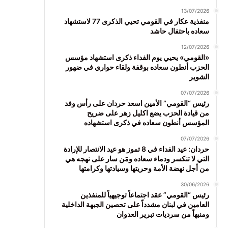
13/07/2026
منفذية عكار في القومي تحيي الذكرى 77 لاستشهاد
سعاده باحتفال حاشد
12/07/2026
«القومي» يحيي يوم الفداء ذكرى استشهاد مؤسس
الحزب أنطون سعاده بوقفة ولقاء حواري في ضهور
الشوير
07/07/2026
رئيس “القومي” الأمين اسعد حردان على رأس وفد
من قيادة الحزب يضع اكليل زهر على ضريح
المؤسس أنطون سعاده في ذكرى استشهاده
07/07/2026
حردان: عيد الفداء في 8 تموز هو عيد الانتصار للإرادة
التي لا تنكسر ودماء سعاده ومَن سار على نهجه هي
من أجل نهضة الأمة وحريتها وسيادتها وكرامتها
30/06/2026
رئيس “القومي” عقد اجتماعاً توجيهياً للمنفذين
العامين في لبنان مشدداً على تحصين الجبهة الداخلية
ومنبهاً من سرديات تبرير العدوان