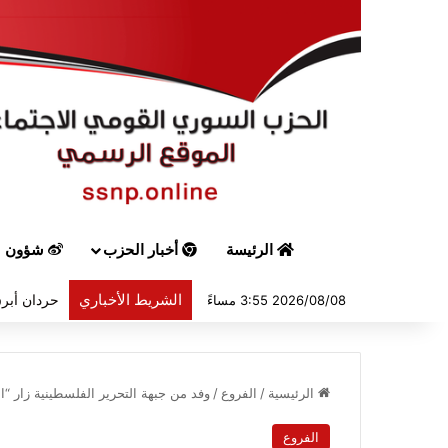
الرئيسة
أخبار الحزب
شؤون س
الشريط الأخباري
حردان أبرق
2026/08/08 3:55 مساءً
الرئيسية
/
الفروع
/
وفد من جبهة التحرير الفلسطينية زار “
الفروع