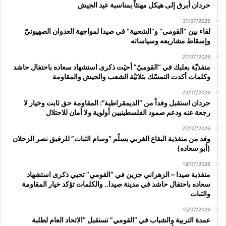
حردان أبرق إلى هيكل مهنئاً بمناسبة عيد الجيش
31/07/2026
لقاء بين “القومي” و”الشعبية” في صيدا لمواجهة العدوان الصهيونيّ
وإسقاط مشاريعه وسياساته
27/07/2026
منفذيّة بعلبك في “القوميّ” أحيَت ذكرى استشهاد سعاده باحتفال حاشد
وكلمات أكدت التمسّك بثلاثيّة الشعب والجيش والمقاومة
23/07/2026
حردان استقبل وفداً من “الديمقراطية”: المقاومة حق ثابت وخيار لا
رجعة عنه ودعم صمود الفلسطينيين أولوية ولا أمان للاحتلال
22/07/2026
وفد من منفذية البقاع الغربي يسلّم “وسام الثبات” للرفيق نصر الزحلان
(أبو سعاده)
18/07/2026
منفذية صيدا – الزهراني جزين في “القومي” تحيي ذكرى استشهاد
سعاده باحتفال حاشد في مدينة صيدا.. والكلمات تؤكد خيار المقاومة
والثبات
15/07/2026
عمدة التربية والشباب في “القومي” تستقبل “الاتحاد العام لطلبة