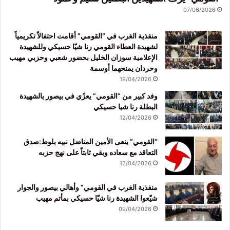
07/06/2026
منفذية الغرب في “القومي” أقامت احتفالاً تكريمياً
لشهيدة العطاء القومي رنا شيّا حسيكي وللشهيدة
الإعلامية سوزان الخليل بحضور شعبي وحزبي مهيب
وحردان يمنحهما أوسمة
19/04/2026
وفد كبير من “القومي” يعزّي في بيصور بالشهيدة
البطلة رنا شيا حسيكي
12/04/2026
“القومي” ينعى الأمين المناضل نبيه بلوط:صدق
التعاقد مع سعاده وبقي ثابتاً على نهج حزبه
12/04/2026
منفذية الغرب في القومي” وأهالي بيصور والجوار
شيّعوا الشهيدة رنا شيّا حسيكي بمأتم مهيب
09/04/2026