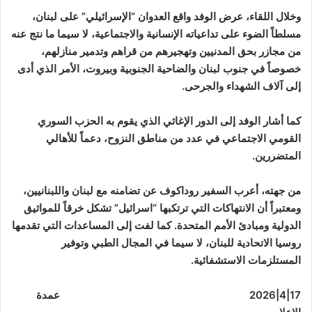
وخلال اللقاء، عرض الوفد واقع العدوان “الإسرائيلي” على لبنان،
مسلطاً الضوء على تداعياته الإنسانية والاجتماعية، لا سيما ما نتج عنه
من مجازر بحق المدنيين وتهجيرهم من قراهم وتدمير منازلهم،
خصوصاً في جنوب لبنان والضاحية الجنوبية وبيروت، الأمر الذي أدى
إلى آلاف الشهداء والجرحى
.
كما أشار الوفد إلى الدور الإغاثي الذي يقوم به الحزب السوري
القومي الاجتماعي في عدد من مناطق النزوح، دعماً للأهالي
المتضررين
.
من جهته، أعرب السفير روداكوف عن تضامنه مع لبنان واللبنانيين،
ومعتبراً أن الانتهاكات التي ترتكبها “اسرائيل” تشكل خرقاً للمواثيق
الدولية ومبادئ الأمم المتحدة. كما لفت إلى المساعدات التي تقدمها
روسيا الاتحادية للبنان، لا سيما في المجال الطبي وتوفير
المستلزمات الاستشفائية.
17|4|2026 عمدة