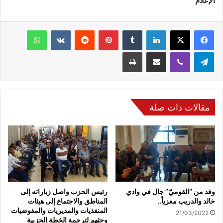
الإعلام
فيسبوك
‫X
لينكدإن
بينتيريست
واتساب
تيلقرام
ڤايبر
مشاركة عبر البريد
طباعة
مقالات ذات صلة
وفد من “القوميّ” جال في وادي
رئيس الحزب واصل زياراته إلى
خالد والدريب معزياً..
المناطق والاجتماع إلى هيئات
المنفذيات والمديريات والمفوضيات
21/03/2022
وحثهم لترجمة الخطة الحزبية