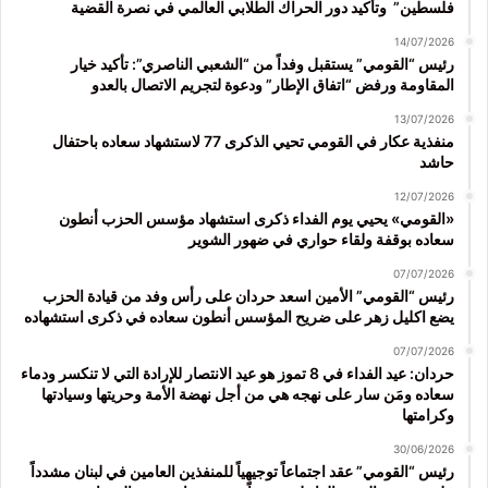
فلسطين” وتأكيد دور الحراك الطلابي العالمي في نصرة القضية
14/07/2026
رئيس “القومي” يستقبل وفداً من “الشعبي الناصري”: تأكيد خيار
المقاومة ورفض “اتفاق الإطار” ودعوة لتجريم الاتصال بالعدو
13/07/2026
منفذية عكار في القومي تحيي الذكرى 77 لاستشهاد سعاده باحتفال
حاشد
12/07/2026
«القومي» يحيي يوم الفداء ذكرى استشهاد مؤسس الحزب أنطون
سعاده بوقفة ولقاء حواري في ضهور الشوير
07/07/2026
رئيس “القومي” الأمين اسعد حردان على رأس وفد من قيادة الحزب
يضع اكليل زهر على ضريح المؤسس أنطون سعاده في ذكرى استشهاده
07/07/2026
حردان: عيد الفداء في 8 تموز هو عيد الانتصار للإرادة التي لا تنكسر ودماء
سعاده ومَن سار على نهجه هي من أجل نهضة الأمة وحريتها وسيادتها
وكرامتها
30/06/2026
رئيس “القومي” عقد اجتماعاً توجيهياً للمنفذين العامين في لبنان مشدداً