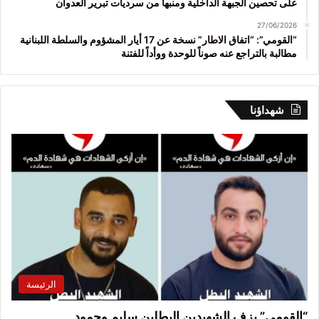
على تحصين الجبهة الداخلية ومنبهاً من سرديات تبرير العدوان
27/06/2026
“القومي”: “اتفاق الاطار” نسخة عن 17 أيار المشؤوم والسلطة اللبنانية
مطالبة بالتراجع عنه صوناً للوحدة ووأداً للفتنة
شهداؤنا
الرئيسة
“القومي” يزف الشهيدين البطلين سليم وحمود