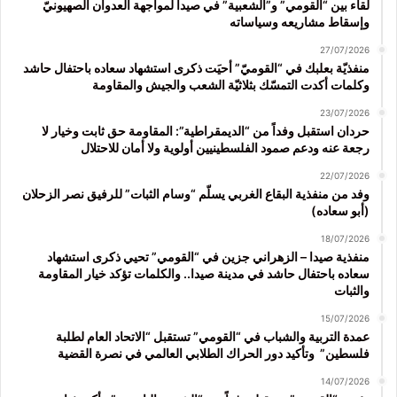
لقاء بين “القومي” و”الشعبية” في صيدا لمواجهة العدوان الصهيونيّ
وإسقاط مشاريعه وسياساته
27/07/2026
منفذيّة بعلبك في “القوميّ” أحيَت ذكرى استشهاد سعاده باحتفال حاشد
وكلمات أكدت التمسّك بثلاثيّة الشعب والجيش والمقاومة
23/07/2026
حردان استقبل وفداً من “الديمقراطية”: المقاومة حق ثابت وخيار لا
رجعة عنه ودعم صمود الفلسطينيين أولوية ولا أمان للاحتلال
22/07/2026
وفد من منفذية البقاع الغربي يسلّم “وسام الثبات” للرفيق نصر الزحلان
(أبو سعاده)
18/07/2026
منفذية صيدا – الزهراني جزين في “القومي” تحيي ذكرى استشهاد
سعاده باحتفال حاشد في مدينة صيدا.. والكلمات تؤكد خيار المقاومة
والثبات
15/07/2026
عمدة التربية والشباب في “القومي” تستقبل “الاتحاد العام لطلبة
فلسطين” وتأكيد دور الحراك الطلابي العالمي في نصرة القضية
14/07/2026