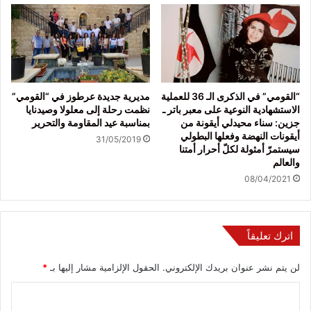
“القومي” في الذكرى الـ 36 للعملية
مديرية جديدة عرطوز في “القومي”
الاستشهادية النوعية على معبر باتر ـ
نظمت رحلة إلى معلولا وصيدنايا
جزين: سناء محيدلي أيقونة من
بمناسبة عيد المقاومة والتحرير
أيقونات النهضة وفعلها البطولي
31/05/2019
سيستمرّ أمثولة لكلّ أحرار أمتنا
والعالم
08/04/2021
اترك تعليقاً
لن يتم نشر عنوان بريدك الإلكتروني.
الحقول الإلزامية مشار إليها بـ
*
ا