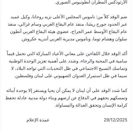
الأرثوذكس المطران أنطونيوس الصوري.
ضم الوفد كلاً من: ناموس المجلس الأعلى نزيه روحانا، وكيل عميد
عبر الحدود جورج ريشا، منفذ عام البقاع الغربي وسام غزالي، منفذ
عام البقاع الأوسط عمر الجراح، عضوي هيئة البقاع الغربي أنطون
سلوان وهشام توما، وناموس مديرية الغربي أندريه عكروش.
أكد الوفد خلال اللقاءين على معاني الأعياد المباركة التي تحمل قيماً
سامية في المحبة والرجاء، وشدد على أهمية تعزيز الوحدة الوطنية
وتماسك النسيج الاجتماعي في ظل التحديات التي تواجه البلاد، لا
سيما في ظل استمرار العدوان الصهيوني على لبنان وفلسطين.
كما شدد الوفد على أن لبنان لا يمكن أن يحيا ويستقر إلا بوحدة أبنائه
وتمسكهم بحقهم في الدفاع عن ارضهم وبناء دولة مدنية عادلة تحفظ
كرامة الإنسان وتحقق العدالة والمساواة.
29/12/2025 عمدة الإعلام