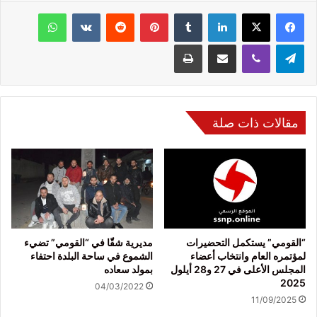
فيسبوك
‫X
لينكدإن
‏Tumblr
بينتيريست
‏Reddit
‏VKontakte
واتساب
تيلقرام
ڤايبر
مشاركة عبر البريد
طباعة
مقالات ذات صلة
“القومي” يستكمل التحضيرات
مديرية شقّا في “القومي” تضيء
لمؤتمره العام وانتخاب أعضاء
الشموع في ساحة البلدة احتفاء
المجلس الأعلى في 27 و28 أيلول
بمولد سعاده
2025
04/03/2022
11/09/2025