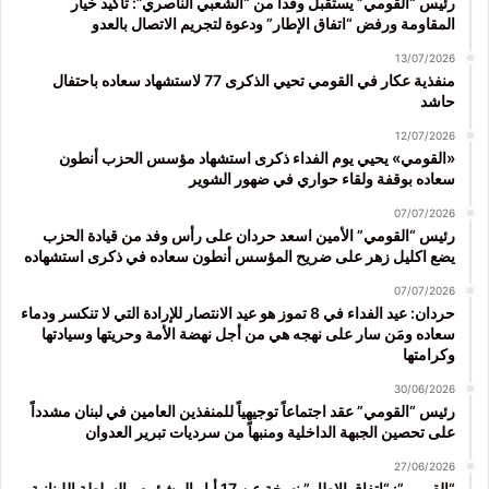
رئيس “القومي” يستقبل وفداً من “الشعبي الناصري”: تأكيد خيار
المقاومة ورفض “اتفاق الإطار” ودعوة لتجريم الاتصال بالعدو
13/07/2026
منفذية عكار في القومي تحيي الذكرى 77 لاستشهاد سعاده باحتفال
حاشد
12/07/2026
«القومي» يحيي يوم الفداء ذكرى استشهاد مؤسس الحزب أنطون
سعاده بوقفة ولقاء حواري في ضهور الشوير
07/07/2026
رئيس “القومي” الأمين اسعد حردان على رأس وفد من قيادة الحزب
يضع اكليل زهر على ضريح المؤسس أنطون سعاده في ذكرى استشهاده
07/07/2026
حردان: عيد الفداء في 8 تموز هو عيد الانتصار للإرادة التي لا تنكسر ودماء
سعاده ومَن سار على نهجه هي من أجل نهضة الأمة وحريتها وسيادتها
وكرامتها
30/06/2026
رئيس “القومي” عقد اجتماعاً توجيهياً للمنفذين العامين في لبنان مشدداً
على تحصين الجبهة الداخلية ومنبهاً من سرديات تبرير العدوان
27/06/2026
“القومي”: “اتفاق الاطار” نسخة عن 17 أيار المشؤوم والسلطة اللبنانية