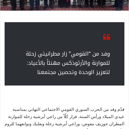
وفد من “القومي” زار مطرانيتي زحلة
للموارنة والأرثوذكس مهنئاً بالأعياد:
لتعزيز الوحدة وتحصين مجتمعنا
قدّم وفد من الحزب السوري القومي الاجتماعي التهاني بمناسبة
عيدي الميلاد ورأس السنة، فزار كلّاً من راعي أبرشية زحلة للموارنة
المطران جوزيف معوض، وراعي أبرشية زحلة وبعلبك وتوابعهما للروم