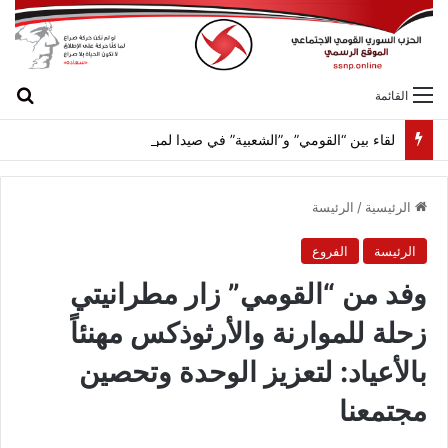
بح
القائمة
لقاء بين “القومي” و”الشعبية” في صيدا لمواجهة العدوان الصهيونيّ وإسقاط مشاريعه وسياساته
الرئيسية
/
الرئيسة
الرئيسة
الفروع
وفد من “القومي” زار مطرانيتي
زحلة للموارنة والأرثوذكس مهنئاً
بالأعياد: لتعزيز الوحدة وتحصين
مجتمعنا