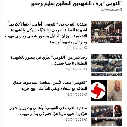
“القومي” يزف الشهيدين البطلين سليم وحمود
07/06/2026
منفذية الغرب في “القومي” أقامت احتفالاً تكريمياً
لشهيدة العطاء القومي رنا شيّا حسيكي وللشهيدة
الإعلامية سوزان الخليل بحضور شعبي وحزبي مهيب
وحردان يمنحهما أوسمة
19/04/2026
وفد كبير من “القومي” يعزّي في بيصور بالشهيدة
البطلة رنا شيا حسيكي
12/04/2026
“القومي” ينعى الأمين المناضل نبيه بلوط:صدق
التعاقد مع سعاده وبقي ثابتاً على نهج حزبه
12/04/2026
منفذية الغرب في القومي” وأهالي بيصور والجوار
شيّعوا الشهيدة رنا شيّا حسيكي بمأتم مهيب
09/04/2026