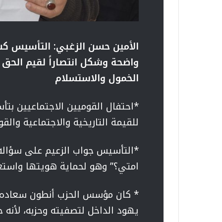
الأمين حسن الزغبي: التأسيس 
واضحة وشكل انتصاراً لقيم الحق و
الخمول والاستسلام
*احتفال القوميين الاجتماعيين بتأ
للقيمة التاريخية والاجتماعية والقو
*التأسيس جواب الزعيم على سؤاله 
امتي؟” وهو لحماية هويتها واستع
* كان مؤسس الحزب أنطون سعاده هد
يهود الداخل لتصفيته وحزبه، لأنه 