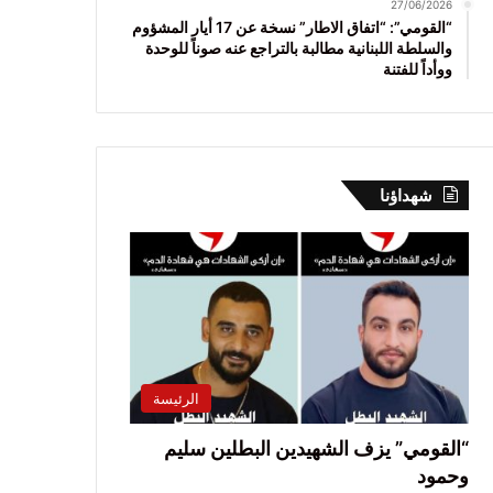
27/06/2026
“القومي”: “اتفاق الاطار” نسخة عن 17 أيار المشؤوم
والسلطة اللبنانية مطالبة بالتراجع عنه صوناً للوحدة
ووأداً للفتنة
شهداؤنا
الرئيسة
“القومي” يزف الشهيدين البطلين سليم
وحمود