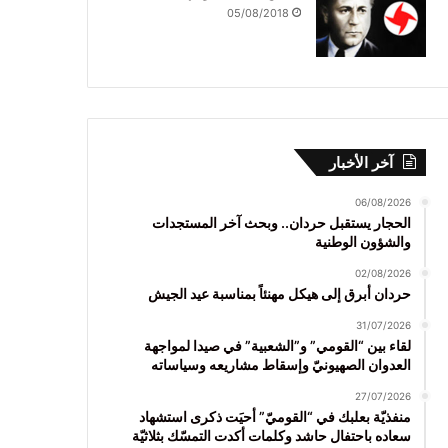
05/08/2018
آخر الأخبار
06/08/2026
الحجار يستقبل حردان.. وبحث آخر المستجدات
والشؤون الوطنية
02/08/2026
حردان أبرق إلى هيكل مهنئاً بمناسبة عيد الجيش
31/07/2026
لقاء بين “القومي” و”الشعبية” في صيدا لمواجهة
العدوان الصهيونيّ وإسقاط مشاريعه وسياساته
27/07/2026
منفذيّة بعلبك في “القوميّ” أحيَت ذكرى استشهاد
سعاده باحتفال حاشد وكلمات أكدت التمسّك بثلاثيّة