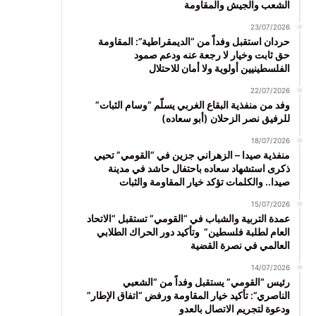
الشعب والجيش والمقاومة
23/07/2026
حردان استقبل وفداً من “الديمقراطية”: المقاومة
حق ثابت وخيار لا رجعة عنه ودعم صمود
الفلسطينيين أولوية ولا أمان للاحتلال
22/07/2026
وفد من منفذية البقاع الغربي يسلّم “وسام الثبات”
للرفيق نصر الزحلان (أبو سعاده)
18/07/2026
منفذية صيدا – الزهراني جزين في “القومي” تحيي
ذكرى استشهاد سعاده باحتفال حاشد في مدينة
صيدا.. والكلمات تؤكد خيار المقاومة والثبات
15/07/2026
عمدة التربية والشباب في “القومي” تستقبل “الاتحاد
العام لطلبة فلسطين” وتأكيد دور الحراك الطلابي
العالمي في نصرة القضية
14/07/2026
رئيس “القومي” يستقبل وفداً من “الشعبي
الناصري”: تأكيد خيار المقاومة ورفض “اتفاق الإطار”
ودعوة لتجريم الاتصال بالعدو