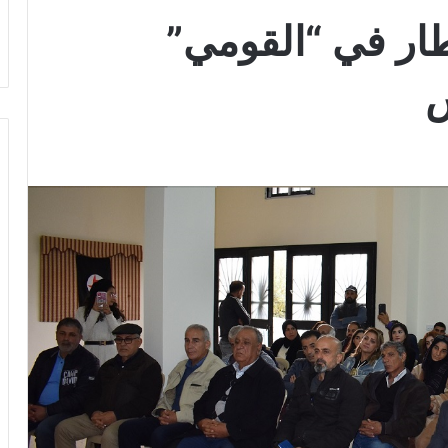
ار في “القومي”
س