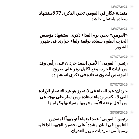
13/07/2026
منفذية عكار في القومي تحيي الذكرى 77 لاستشهاد
سعاده باحتفال حاشد
12/07/2026
«القومي» يحيي يوم الفداء ذكرى استشهاد مؤسس
الحزب أنطون سعاده بوقفة ولقاء حواري في ضهور
الشوير
07/07/2026
رئيس “القومي” الأمين اسعد حردان على رأس وفد
من قيادة الحزب يضع اكليل زهر على ضريح
المؤسس أنطون سعاده في ذكرى استشهاده
07/07/2026
حردان: عيد الفداء في 8 تموز هو عيد الانتصار للإرادة
التي لا تنكسر ودماء سعاده ومَن سار على نهجه هي
من أجل نهضة الأمة وحريتها وسيادتها وكرامتها
30/06/2026
رئيس “القومي” عقد اجتماعاً توجيهياً للمنفذين
العامين في لبنان مشدداً على تحصين الجبهة الداخلية
ومنبهاً من سرديات تبرير العدوان