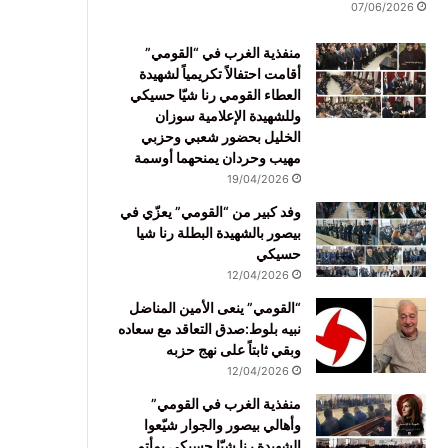
07/06/2026
منفذية الغرب في “القومي”
أقامت احتفالاً تكريمياً لشهيدة
العطاء القومي رنا شيّا حسيكي
وللشهيدة الإعلامية سوزان
الخليل بحضور شعبي وحزبي
مهيب وحردان يمنحهما أوسمة
19/04/2026
وفد كبير من “القومي” يعزّي في
بيصور بالشهيدة البطلة رنا شيا
حسيكي
12/04/2026
“القومي” ينعى الأمين المناضل
نبيه بلوط:صدق التعاقد مع سعاده
وبقي ثابتاً على نهج حزبه
12/04/2026
منفذية الغرب في القومي”
وأهالي بيصور والجوار شيّعوا
الشهيدة رنا شيّا حسيكي بمأتم